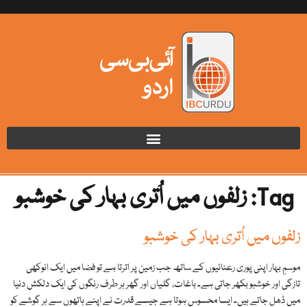
Tag:
زلفوں میں اُتری بہار کی خوشبو
زلفوں میں اُتری بہار کی خوشبو
موسمِ بہار اپنی پوری رعنائیوں کے ساتھ جب زمین پر اترتا ہے تو فضا میں ایک انوکھی
تازگی اور خوشبو بکھر جاتی ہے۔ باغات، گلیاں اور گھر ہر طرف رنگوں کی ایک دلکش دنیا
میں ڈھل جاتے ہیں۔ ایسا محسوس ہوتا ہے جیسے قدرت نے اپنے ہاتھوں سے ہر گوشے کو