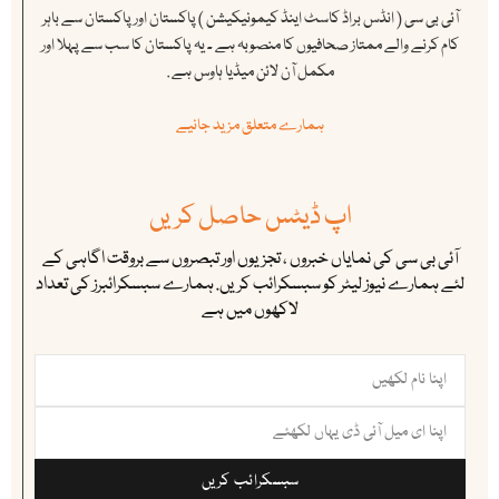
آئی بی سی ( انڈس براڈ کاسٹ اینڈ کیمونیکیشن ) پاکستان اور پاکستان سے باہر
کام کرنے والے ممتاز صحافیوں کا منصوبہ ہے ۔ یہ پاکستان کا سب سے پہلا اور
مکمل آن لائن میڈیا ہاوس ہے .
ہمارے متعلق مزید جانیے
اپ ڈیٹس حاصل کریں
آئی بی سی کی نمایاں خبروں ، تجزیوں اور تبصروں سے بروقت اگاہی کے
لئے ہمارے نیوز لیٹر کو سبسکرائب کریں. ہمارے سبسکرائبرز کی تعداد
لاکھوں میں ہے
سبسکرائب کریں