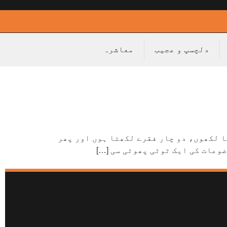
دلچسپ و عجیب
معاشرہ
ا لکھوں، دو چار فقرے لکھتا ہوں اور پھر
وعات کی ایک ٹوٹی پھوٹی سی […]