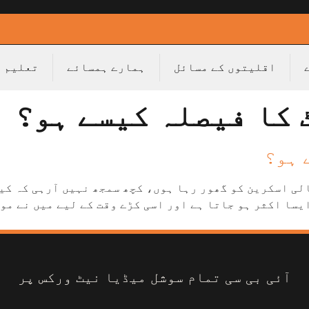
اقلیتوں کے مسائل
ہمارے ہمسائے
تعلیم
 کا فیصلہ کیسے ہو؟
 ہو؟
لی اسکرین کو گھور رہا ہوں، کچھ سمجھ نہیں آرہی کہ کی
سا اکثر ہو جاتا ہے اور اسی کڑے وقت کے لیے میں نے موض
آئی بی سی تمام سوشل میڈیا نیٹ ورکس پر