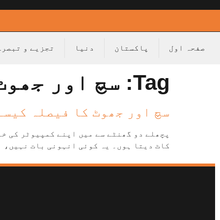
صفحہ اول
پاکستان
دنیا
تجزیے و تبصرے
Tag:
سچ اور جھوٹ
سچ اور جھوٹ کا فیصلہ کیسے
پچھلے دو گھنٹے سے میں اپنے کمپیوٹر کی خا
کاٹ دیتا ہوں۔ یہ کوئی انہونی بات نہیں، ای