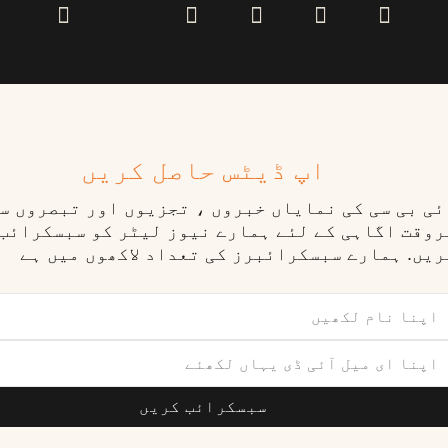
اپ ڈیٹس حاصل کریں
ٓئی بی سی کی نمایاں خبروں ، تجزیوں اور تبصروں س
روقت اگاہی کے لئے ہمارے نیوز لیٹر کو سبسکرائب
ریں. ہمارے سبسکرائبرز کی تعداد لاکھوں میں ہے
سبسکرائب کریں