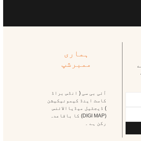
ہماری
ممبرشپ
ے
آئی بی سی ( انڈس براڈ
کاسٹ اینڈ کیمونیکیشن
) ڈیجٹیل میڈیاالائنس
(DIGI MAP) کا باقاعدہ
رکن ہے ۔