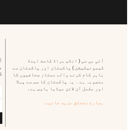
ا
آئی بی سی ( انڈس براڈ کاسٹ اینڈ
ب
کیمونیکیشن ) پاکستان اور پاکستان سے
ک
باہر کام کرنے والے ممتاز صحافیوں کا
منصوبہ ہے ۔ یہ پاکستان کا سب سے پہلا
اور مکمل آن لائن میڈیا ہاوس ہے .
ہمارے متعلق مزید جانیے