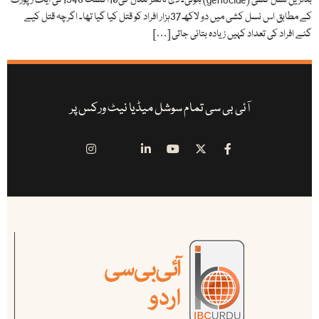
بدترین نسل کشی (genocide) ہوئی۔ دی ٹائمز لندن کی10اگست 1948کی ایک رپورٹ
کے مطابق اس نسل کشی میں دو لاکھ37ہزار افراد کو قتل کیا گیا تھا۔ اگرچہ قتل کیے
گئے افراد کی تعداد کہیں زیادہ بتائی جاتی […]
آئی بی سی تمام سوشل میڈیا نیٹ ورکس پر