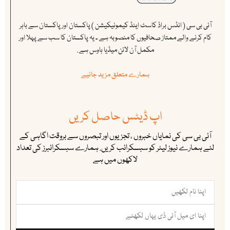
آئی بی سی ( انڈس براڈ کاسٹ اینڈ کیمونیکیشن ) پاکستان اور پاکستان سے باہر
کام کرنے والے ممتاز صحافیوں کا منصوبہ ہے ۔ یہ پاکستان کا سب سے پہلا اور
مکمل آن لائن میڈیا ہاوس ہے .
ہمارے متعلق مزید جانیے
اپ ڈیٹس حاصل کریں
آئی بی سی کی نمایاں خبروں ، تجزیوں اور تبصروں سے بروقت اگاہی کے
لئے ہمارے نیوز لیٹر کو سبسکرائب کریں. ہمارے سبسکرائبرز کی تعداد
لاکھوں میں ہے