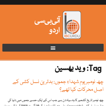
Tag:
وید بھسین
چھ نومبر یوم شہداءِ جموں: بدترین نسل کشی کے
اصل محرکات کیا تھے؟
چھ نومبر تاریخ کشمیر کا وہ سیاہ دن ہے جب اس کے ایک حصے جموں میں دنیا کی