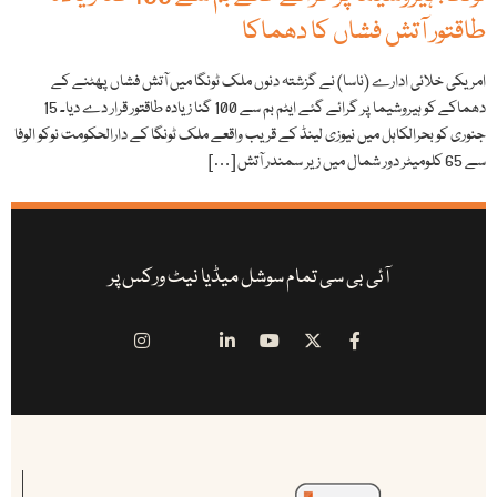
طاقتور آتش فشاں کا دھماکا
امریکی خلائی ادارے (ناسا) نے گزشتہ دنوں ملک ٹونگا میں آتش فشاں پھٹنے کے
دھماکے کو ہیروشیما پر گرائے گئے ایٹم بم سے 100 گنا زیادہ طاقتور قرار دے دیا۔ 15
جنوری کو بحرالکاہل میں نیوزی لینڈ کے قریب واقعے ملک ٹونگا کے دارالحکومت نوکو الوفا
سے 65 کلومیٹر دور شمال میں زیر سمندر آتش […]
آئی بی سی تمام سوشل میڈیا نیٹ ورکس پر