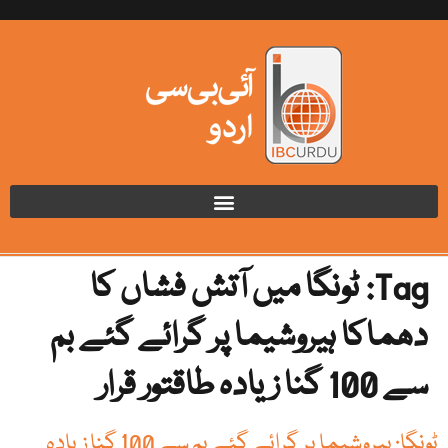
Tag:
ٹونگا میں آتش فشاں کا
دھماکا ہیروشیما پر گرائے گئے بم
سے 100 گنا زیادہ طاقتور قرار
ٹونگا: ہیروشیما پر گرائے گئے بم سے 100 گنا زیادہ