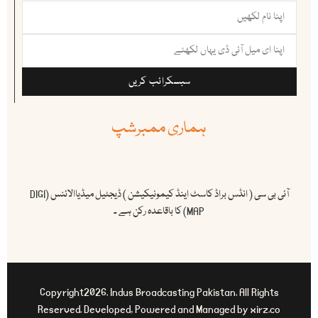
سبسکرائب کریں
ہماری ممبرشپ
آئی بی سی ( انڈس براڈ کاسٹ اینڈ کیمونیکیشن ) ڈیجٹیل میڈیاالائنس (DIGI
MAP) کا باقاعدہ رکن ہے ۔
Copyright2026. Indus Broadcasting Pakistan. All Rights
Reserved. Developed, Powered and Managed by xirz.co