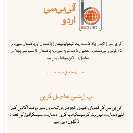
آئی بی سی ( انڈس براڈ کاسٹ اینڈ کیمونیکیشن ) پاکستان اور پاکستان سے باہر
کام کرنے والے ممتاز صحافیوں کا منصوبہ ہے ۔ یہ پاکستان کا سب سے پہلا اور
مکمل آن لائن میڈیا ہاوس ہے .
ہمارے متعلق مزید جانیے
اپ ڈیٹس حاصل کریں
آئی بی سی کی نمایاں خبروں ، تجزیوں اور تبصروں سے بروقت اگاہی کے
لئے ہمارے نیوز لیٹر کو سبسکرائب کریں. ہمارے سبسکرائبرز کی تعداد
لاکھوں میں ہے