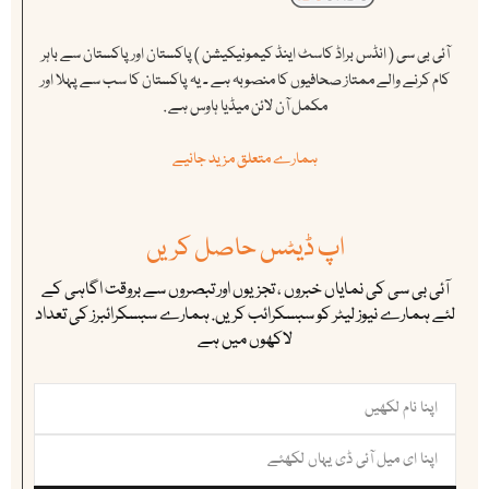
آئی بی سی ( انڈس براڈ کاسٹ اینڈ کیمونیکیشن ) پاکستان اور پاکستان سے باہر
کام کرنے والے ممتاز صحافیوں کا منصوبہ ہے ۔ یہ پاکستان کا سب سے پہلا اور
مکمل آن لائن میڈیا ہاوس ہے .
ہمارے متعلق مزید جانیے
اپ ڈیٹس حاصل کریں
آئی بی سی کی نمایاں خبروں ، تجزیوں اور تبصروں سے بروقت اگاہی کے
لئے ہمارے نیوز لیٹر کو سبسکرائب کریں. ہمارے سبسکرائبرز کی تعداد
لاکھوں میں ہے