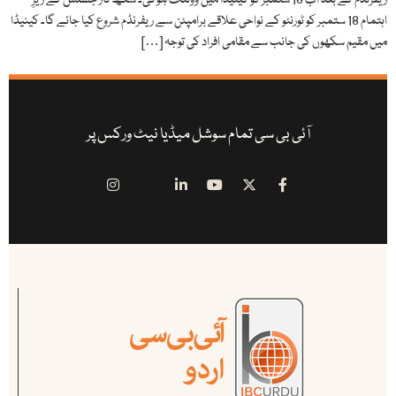
ریفرنڈم کے بعد اب 18 ستمبر کو کینیڈا میں ووٹنگ ہوگی۔ سکھ فار جسٹس کے زیرِ
اہتمام 18 ستمبر کو ٹورنٹو کے نواحی علاقے برامپٹن سے ریفرنڈم شروع کیا جائے گا۔ کینیڈا
میں مقیم سکھوں کی جانب سے مقامی افراد کی توجہ […]
آئی بی سی تمام سوشل میڈیا نیٹ ورکس پر