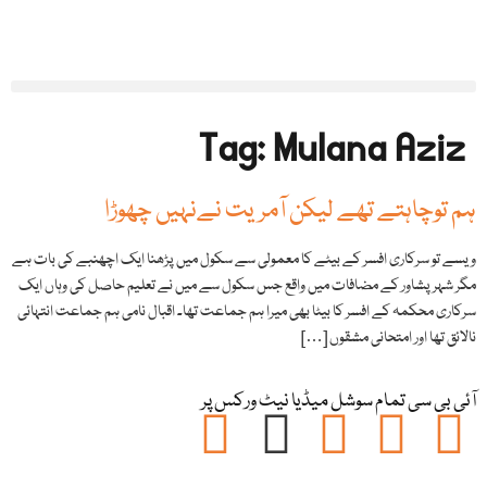
Tag:
Mulana Aziz
ہم توچاہتے تھے لیکن آمریت نےنہیں چھوڑا
ویسے تو سرکاری افسر کے بیٹے کا معمولی سے سکول میں پڑھنا ایک اچھنبے کی بات ہے
مگر شہر پشاور کے مضافات میں واقع جس سکول سے میں نے تعلیم حاصل کی وہاں ایک
سرکاری محکمہ کے افسر کا بیٹا بھی میرا ہم جماعت تھا۔ اقبال نامی ہم جماعت انتہائی
نالائق تھا اور امتحانی مشقوں […]
آئی بی سی تمام سوشل میڈیا نیٹ ورکس پر