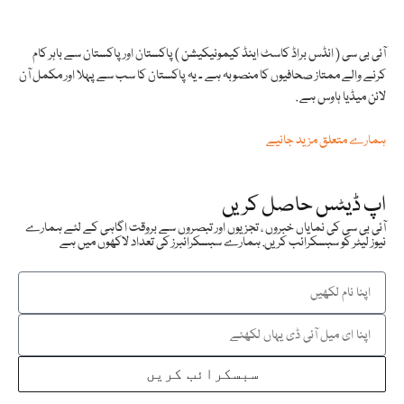
آئی بی سی ( انڈس براڈ کاسٹ اینڈ کیمونیکیشن ) پاکستان اور پاکستان سے باہر کام
کرنے والے ممتاز صحافیوں کا منصوبہ ہے ۔ یہ پاکستان کا سب سے پہلا اور مکمل آن
لائن میڈیا ہاوس ہے .
ہمارے متعلق مزید جانیے
اپ ڈیٹس حاصل کریں
آئی بی سی کی نمایاں خبروں ، تجزیوں اور تبصروں سے بروقت اگاہی کے لئے ہمارے
نیوز لیٹر کو سبسکرائب کریں. ہمارے سبسکرائبرز کی تعداد لاکھوں میں ہے
سبسکرائب کریں