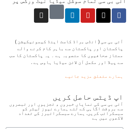
آئی بی سی تمام سوشل میڈیا نیٹ ورکس پر
آئی بی سی ( انڈس براڈ کاسٹ اینڈ کیمونیکیشن )
پاکستان اور پاکستان سے باہر کام کرنے والے
ممتاز صحافیوں کا منصوبہ ہے ۔ یہ پاکستان کا سب
سے پہلا اور مکمل آن لائن میڈیا ہاوس ہے .
ہمارے متعلق مزید جانیے
اپ ڈیٹس حاصل کریں
آئی بی سی کی نمایاں خبروں ، تجزیوں اور تبصروں
سے بروقت اگاہی کے لئے ہمارے نیوز لیٹر کو
سبسکرائب کریں. ہمارے سبسکرائبرز کی تعداد
لاکھوں میں ہے