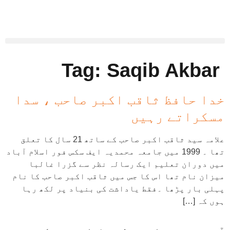
Tag:
Saqib Akbar
خدا حافظ ثاقب اکبر صاحب ، سدا
مسکراتے رہیں
علامہ سید ثاقب اکبر صاحب کے ساتھ 21 سال کا تعلق
تھا ۔ 1999 میں جامعہ محمدیہ ایف سکس فور اسلام آباد
میں دوران تعلیم ایک رسالہ نظر سے گزرا غالبا
میزان نام تھا اس کا جس میں ثاقب اکبر صاحب کا نام
پہلی بار پڑھا ۔فقط یاداشت کی بنیاد پر لکھ رہا
ہوں کہ […]