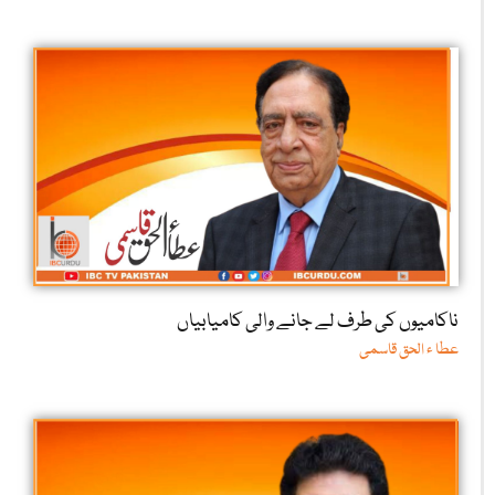
ناکامیوں کی طرف لے جانے والی کامیابیاں
عطا ء الحق قاسمی