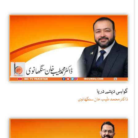
گواہی دیتے دریا
ڈاکٹر محمد طیب خان سنگھانوی