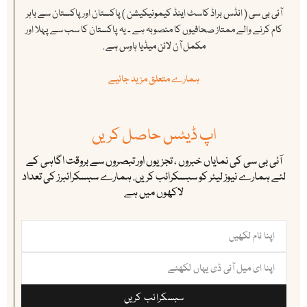
آئی بی سی ( انڈس براڈ کاسٹ اینڈ کیمونیکیشن ) پاکستان اور پاکستان سے باہر
کام کرنے والے ممتاز صحافیوں کا منصوبہ ہے ۔ یہ پاکستان کا سب سے پہلا اور
مکمل آن لائن میڈیا ہاوس ہے .
ہمارے متعلق مزید جانیے
اپ ڈیٹس حاصل کریں
آئی بی سی کی نمایاں خبروں ، تجزیوں اور تبصروں سے بروقت اگاہی کے
لئے ہمارے نیوز لیٹر کو سبسکرائب کریں. ہمارے سبسکرائبرز کی تعداد
لاکھوں میں ہے
سبسکرائب کریں