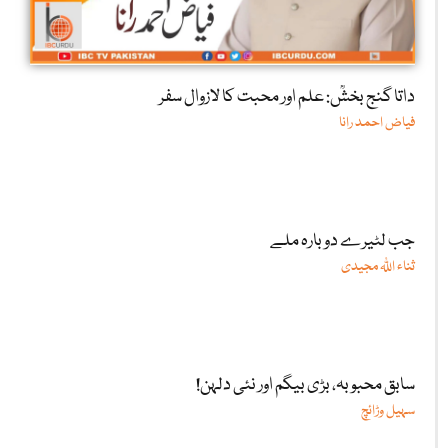
داتا گنج بخشؒ: علم اور محبت کا لازوال سفر
فیاض احمد رانا
جب لٹیرے دوبارہ ملے
ثناء اللّٰہ مجیدی
سابق محبوبہ، بڑی بیگم اور نئی دلہن!
سہیل وڑائچ