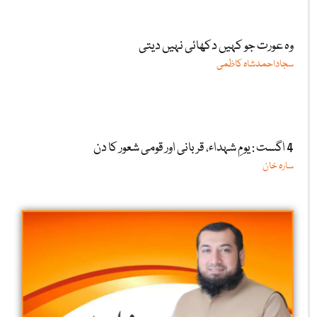
وہ عورت جو کہیں دکھائی نہیں دیتی
سجاداحمدشاہ کاظمی
4 اگست : یومِ شہداء، قربانی اور قومی شعور کا دن
سارہ خان