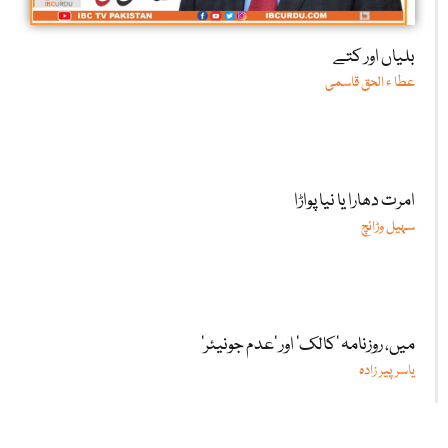
بلیاں اور کتے
عطا ء الحق قاسمی
امرت دھارا یا نیا پواڑا
سہیل وڑائچ
میں، روزنامہ ’کالک‘ اور ’عدم جونیئر‘
یاسر پیر زادہ