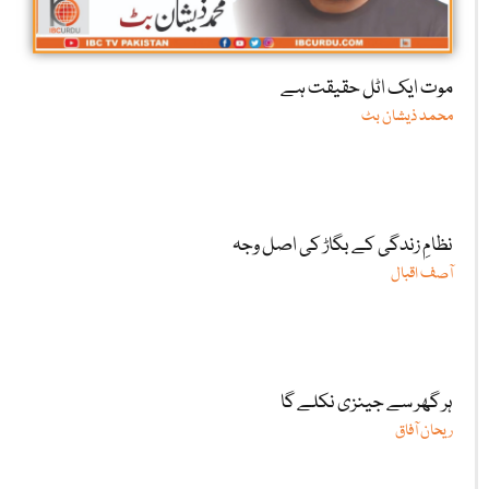
موت ایک اٹل حقیقت ہے
محمد ذیشان بٹ
نظامِ زندگی کے بگاڑ کی اصل وجہ
آصف اقبال
ہر گھر سے جینزی نکلے گا
ریحان آفاق