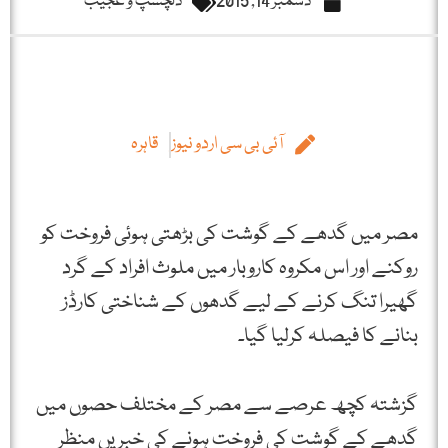
دسمبر 14, 2015
دلچسپ و عجیب
آئی بی سی اردو نیوز
قاہرہ
مصر میں گدھے کے گوشت کی بڑھتی ہوئی فروخت کو
روکنے اور اس مکروہ کاروبار میں ملوث افراد کے گرد
گھیرا تنگ کرنے کے لیے گدھوں کے شناختی کارڈز
بنانے کا فیصلہ کرلیا گیا۔
گزشتہ کچھ عرصے سے مصر کے مختلف حصوں میں
گدھے کے گوشت کی فروخت ہونے کی خبریں منظر