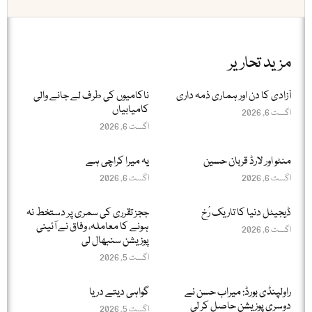
مزید تحاریر
آزادی کا دن اور ہماری ذمہ داری
ناکامیوں کی طرف لے جانے والی
کامیابیاں
اگست 6, 2026
اگست 6, 2026
منٹو اور لارڈ قربان حسین
یہ میرا کراچی ہے
اگست 6, 2026
اگست 6, 2026
ڈیجیٹل دنیا کا تاریک رُخ
ججز تقرری کی سمری پر دستخط نہ
ہونے کا معاملہ، وفاق نے آئینی
اگست 6, 2026
پوزیشن سنبھال لی
اگست 5, 2026
راولپنڈی بورڈ: میراب حسن نے
گواہی دیتے دریا
دوسری پوزیشن حاصل کر لی
اگست 5, 2026