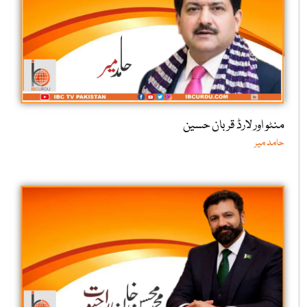
منٹو اور لارڈ قربان حسین
حامد میر