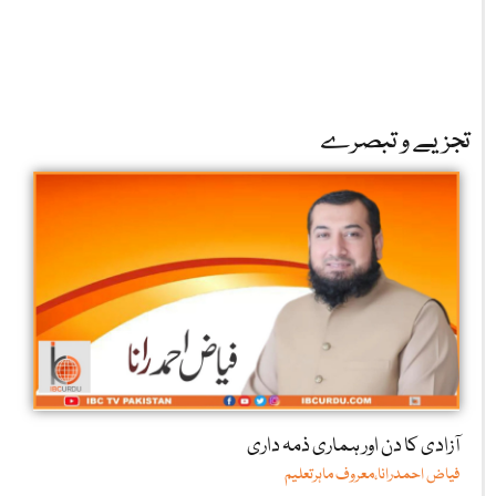
تجزیے و تبصرے
آزادی کا دن اور ہماری ذمہ داری
فیاض احمدرانا،معروف ماہرتعلیم