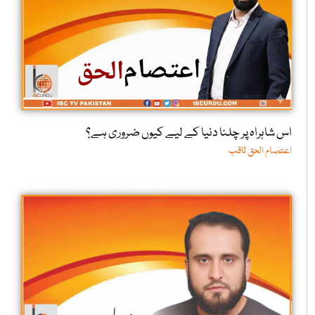
اس شاہراہ پر چلنا دنیا کے لیے کیوں ضروری ہے؟
اعتصام الحق ثاقب