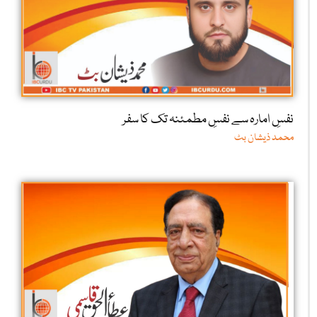
نفسِ امارہ سے نفسِ مطمئنہ تک کا سفر
محمد ذیشان بٹ