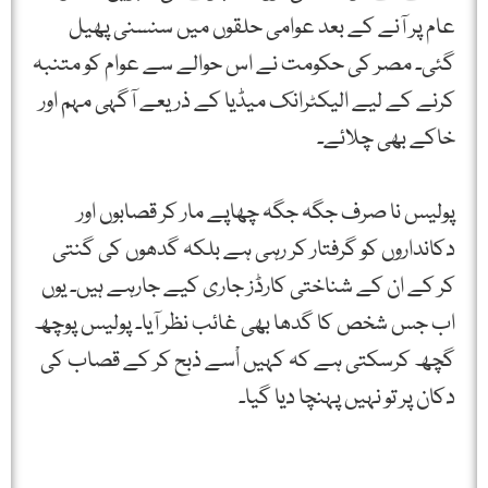
عام پر آنے کے بعد عوامی حلقوں میں سنسنی پھیل
گئی۔ مصر کی حکومت نے اس حوالے سے عوام کو متنبہ
کرنے کے لیے الیکٹرانک میڈیا کے ذریعے آگہی مہم اور
خاکے بھی چلائے۔
پولیس نا صرف جگہ جگہ چھاپے مار کر قصابوں اور
دکانداروں کو گرفتار کر رہی ہے بلکہ گدھوں کی گنتی
کر کے ان کے شناختی کارڈز جاری کیے جارہے ہیں۔ یوں
اب جس شخص کا گدھا بھی غائب نظر آیا۔ پولیس پوچھ
گچھ کرسکتی ہے کہ کہیں اْسے ذبح کر کے قصاب کی
دکان پر تو نہیں پہنچا دیا گیا۔