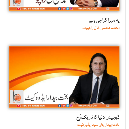
یہ میرا کراچی ہے
محمد محسن خان راجپوت
ڈیجیٹل دنیا کا تاریک رُخ
بخت بیدار جان سید ایڈووکیٹ