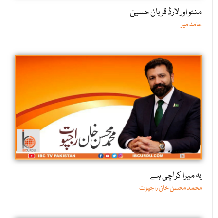
منٹو اور لارڈ قربان حسین
حامد میر
یہ میرا کراچی ہے
محمد محسن خان راجپوت