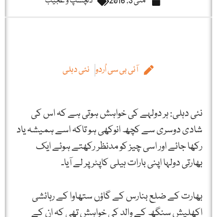
مئی 3, 2016
دلچسپ و عجیب
آئی بی سی اُردو
نئی دہلی
نئی دہلی: ہر دولہے کی خواہش ہوتی ہے کہ اس کی
شادی دوسری سے کچھ انوکھی ہو تاکہ اسے ہمیشہ یاد
رکھا جائے اور اسی چیز کو مدنظر رکھتے ہوئے ایک
بھارتی دولہا اپنی بارات ہیلی کاپٹر پر لے آیا۔
بھارت کے ضلع بنارس کے گاؤں ستھاوا کے رہائشی
اکھلیش سنگھ کے والد کی خواہش تھی کہ ان کے