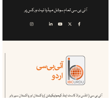
آئی بی سی تمام سوشل میڈیا نیٹ ورکس پر
آئی بی سی ( انڈس براڈ کاسٹ اینڈ کیمونیکیشن ) پاکستان اور پاکستان سے باہر
کام کرنے والے ممتاز صحافیوں کا منصوبہ ہے ۔ یہ پاکستان کا سب سے پہلا اور
مکمل آن لائن میڈیا ہاوس ہے .