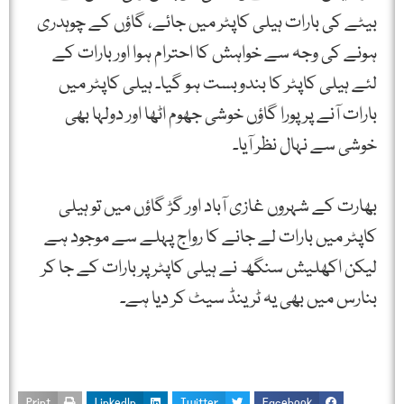
بیٹے کی بارات ہیلی کاپٹر میں جائے، گاؤں کے چوہدری
ہونے کی وجہ سے خواہش کا احترام ہوا اور بارات کے
لئے ہیلی کاپٹر کا بندوبست ہو گیا۔ ہیلی کاپٹر میں
بارات آنے پر پورا گاؤں خوشی جھوم اٹھا اور دولہا بھی
خوشی سے نہال نظر آیا۔
بھارت کے شہروں غازی آباد اور گڑ گاؤں میں تو ہیلی
کاپٹر میں بارات لے جانے کا رواج پہلے سے موجود ہے
لیکن اکھلیش سنگھ نے ہیلی کاپٹر پر بارات کے جا کر
بنارس میں بھی یہ ٹرینڈ سیٹ کر دیا ہے۔
Print
LinkedIn
Twitter
Facebook