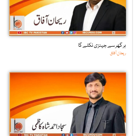
ہر گھر سے جینزی نکلے گا
ریحان آفاق