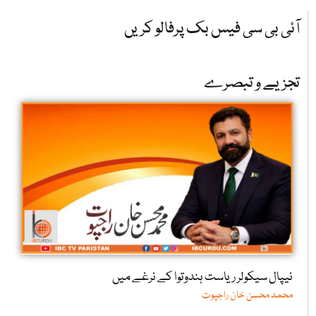
آئی بی سی فیس بک پرفالو کریں
تجزیے و تبصرے
نیپال سیکولر ریاست ہندوتوا کے نرغے میں
محمد محسن خان راجپوت