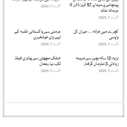
پہنچانے پر میٹا پر 57 کروڑ ڈالرز کا
اگست 7, 2026
جرمانہ عائد
اگست 7, 2026
کچرے میں خزانہ… حیران کن
جرمنی سے پاکستانی طلبہ کے
واپسی
لیے بڑی خوشخبری
اگست 7, 2026
اگست 7, 2026
ہڑپہ: 12 سالہ بچے سے مبینہ
خشک مچھلی سے پولٹری فیلڈ
زیادتی، 3 ملزمان گرفتار
تک، نیا رجحان
اگست 7, 2026
اگست 7, 2026