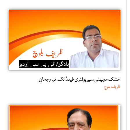
خشک مچھلی سے پولٹری فیلڈ تک، نیا رجحان
ظریف بلوچ