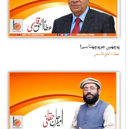
پوچھیں جو پوچھنا ہے!
عطا ء الحق قاسمی