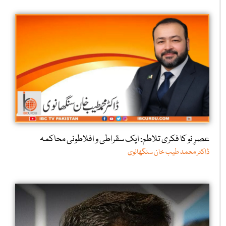
عصرِ نو کا فکری تلاطم: ایک سقراطی و افلاطونی محاکمہ
ڈاکٹر محمد طیب خان سنگھانوی