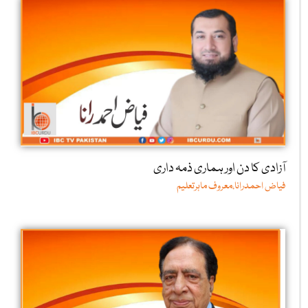
آزادی کا دن اور ہماری ذمہ داری
فیاض احمدرانا،معروف ماہرتعلیم