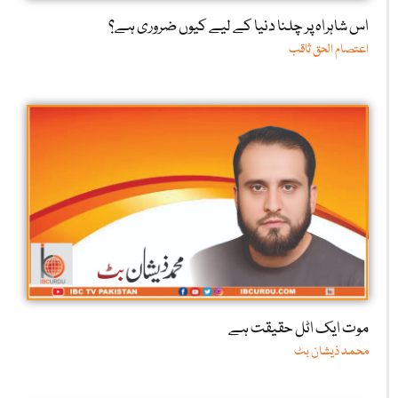
اس شاہراہ پر چلنا دنیا کے لیے کیوں ضروری ہے؟
اعتصام الحق ثاقب
موت ایک اٹل حقیقت ہے
محمد ذیشان بٹ