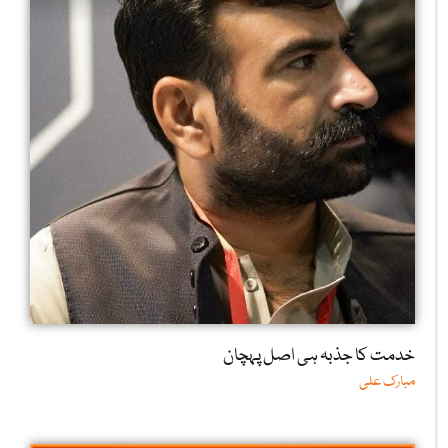
خدمت کا جذبہ ہی اصل پہچان
مبارک علی