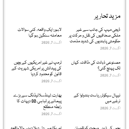
مزید تحاریر
ڈیجی میپ کی جانب سے غیر
لاہور: ایک واقعہ، کئی سوالات
ملکی صحافیوں کی نقل و حرکت پر
معاملہ سنگین ہو گیا
حکومتی پابندیوں کی شدید مذمت
اگست 7, 2026
اگست 7, 2026
مصنوعی ذہانت کی طاقت، کہاں
ٹرمپ نے غیر امریکیوں کے بچوں
تک پہنچ گئی؟
کی پیدائش پر امریکی شہریت کے
قانون کو محدود کردیا
اگست 7, 2026
اگست 7, 2026
نیپال سیکولر ریاست ہندوتوا کے
بھارت: لینڈسلائیڈنگ سے بڑے
نرغے میں
پیمانے پر تباہی، 80 دیہات کا
رابطہ منطقع
اگست 7, 2026
اگست 7, 2026
بچوں کی ذہنی صحت کو نقصان
امریکا میں دل دہلا دینے والا واقعہ