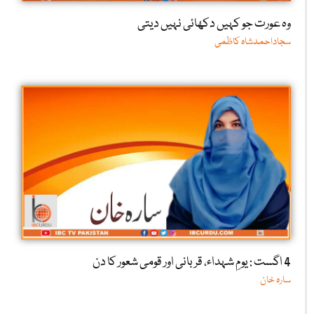
وہ عورت جو کہیں دکھائی نہیں دیتی
سجاداحمدشاہ کاظمی
4 اگست : یومِ شہداء، قربانی اور قومی شعور کا دن
سارہ خان