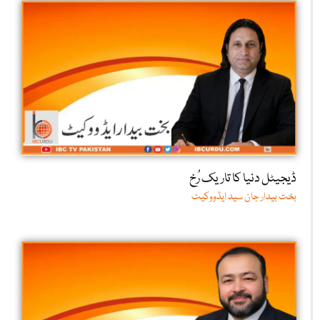
ڈیجیٹل دنیا کا تاریک رُخ
بخت بیدار جان سید ایڈووکیٹ