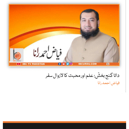
داتا گنج بخشؒ: علم اور محبت کا لازوال سفر
فیاض احمد رانا