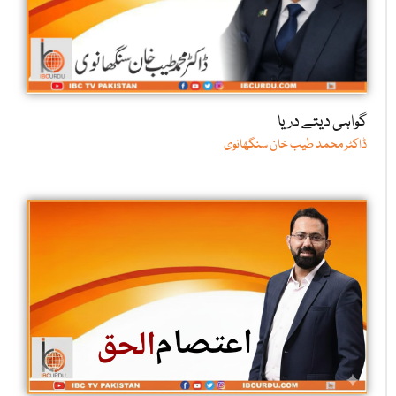
گواہی دیتے دریا
ڈاکٹر محمد طیب خان سنگھانوی