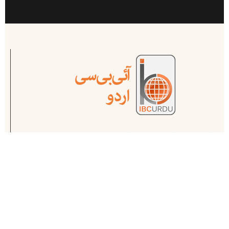
آئی بی سی ( انڈس براڈ کاسٹ اینڈ کیمونیکیشن ) پاکستان اور پاکستان سے باہر
کام کرنے والے ممتاز صحافیوں کا منصوبہ ہے ۔ یہ پاکستان کا سب سے پہلا اور
مکمل آن لائن میڈیا ہاوس ہے .
ہمارے متعلق مزید جانیے
اپ ڈیٹس حاصل کریں