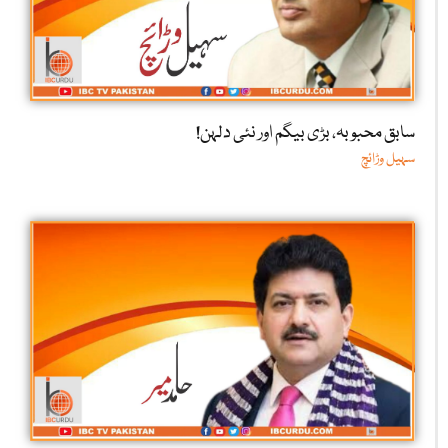
سابق محبوبہ، بڑی بیگم اور نئی دلہن!
سہیل وڑائچ