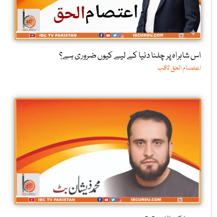
اس شاہراہ پر چلنا دنیا کے لیے کیوں ضروری ہے؟
اعتصام الحق ثاقب