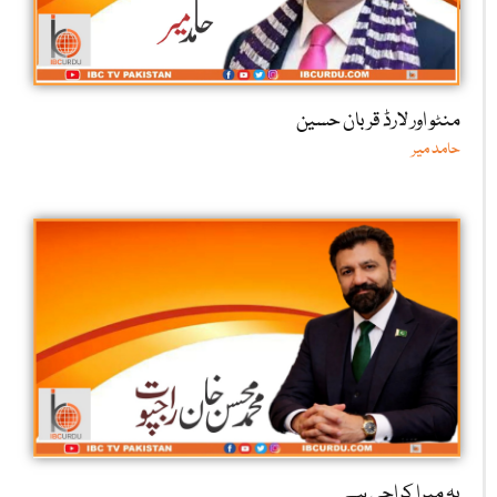
منٹو اور لارڈ قربان حسین
حامد میر
یہ میرا کراچی ہے