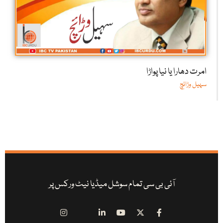
امرت دھارا یا نیا پواڑا
سہیل وڑائچ
آئی بی سی تمام سوشل میڈیا نیٹ ورکس پر