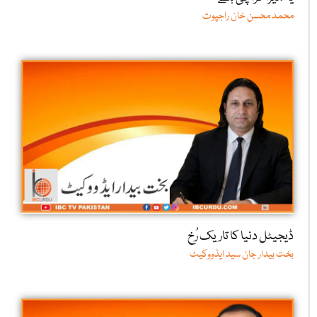
محمد محسن خان راجپوت
ڈیجیٹل دنیا کا تاریک رُخ
بخت بیدار جان سید ایڈووکیٹ