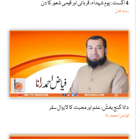
4 اگست : یومِ شہداء، قربانی اور قومی شعور کا دن
سارہ خان
داتا گنج بخشؒ: علم اور محبت کا لازوال سفر
فیاض احمد رانا