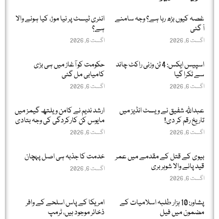
غصہ کیوں بڑھ رہا ہے؟ وجہ سامنے
انٹری ٹیسٹ پر نیا موڑ، کیا ہونے والا
آ گئی
ہے؟
اگست 6, 2026
اگست 6, 2026
اسپیس ایکس: 4 ٹن وزنی راکٹ چاند
حکومت کو آغاز میں ہی بڑی
سے ٹکرا گیا
کامیابی مل گئی
اگست 6, 2026
اگست 6, 2026
عبداللّٰہ شفیق نے ویسٹ انڈیز میں
ارشد ندیم نے کامن ویلتھ گیمز میں
تاریخ رقم کر دی!
مایوس کن کارکردگی کی وجہ بتادی
اگست 6, 2026
اگست 6, 2026
بیوی کے قتل کے مقدمے میں عمر
خدمت کا جذبہ ہی اصل پہچان
قید پانے والا شوہر بری
اگست 6, 2026
اگست 6, 2026
پشاور: 10 ہزار طلبہ اسلامیات کے
امریکا کے پاس اسلحے کے وافر
مضمون میں فیل
ذخائر موجود ہیں، ٹرمپ