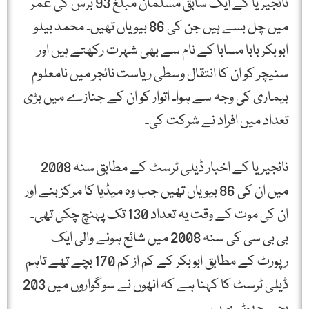
نائجیریا کے ایک سابق مسلمان مبلغ 93 برس کی عمر
میں چل بسے ہیں جن کی 86 بیویاں تھیں۔ محمد بیلو
ابوبکر بابا مسابا کے نام سے بھی شہرت رکھتے ہیں اور
سنیچر کو ان کا انتقال وسطی ریاست نائجر میں نامعلوم
بیماری کی وجہ سے ہوا۔ اتوار کو ان کے جنازے میں بڑی
تعداد میں افراد نے شرکت کی۔
نائجیریا کے اخبار ڈیلی ٹرسٹ کے مطابق سنہ 2008
میں ان کی 86 بیویاں تھیں جب وہ میڈیا کا مرکز بنے اور
ان کی موت کے وقت یہ تعداد 130 تک پہنچ چکی تھی۔
بی بی سی کی سنہ 2008 میں شائع ہونے والی ایک
رپورٹ کے مطابق ابوبکر کے کم از کم 170 بچے تھے تاہم
ڈیلی ٹرسٹ کا کہنا ہے کہ انھوں نے سوگواروں میں 203
بچے چھوڑے ہیں۔