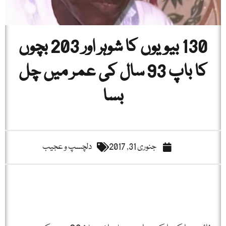
130 بیویوں کا شوہر اور 203 بچوں
کا باپ 93 سال کی عمر میں چل
بسا
جنوری 31, 2017
دلچسپ و عجیب