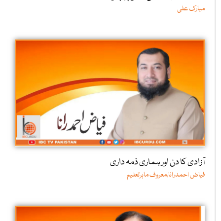
مبارک علی
آزادی کا دن اور ہماری ذمہ داری
فیاض احمدرانا،معروف ماہرتعلیم