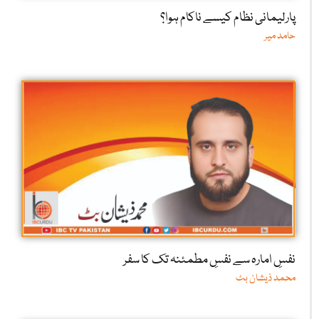
پارلیمانی نظام کیسے ناکام ہوا؟
حامد میر
نفسِ امارہ سے نفسِ مطمئنہ تک کا سفر
محمد ذیشان بٹ