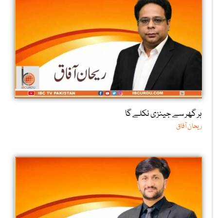
ہر گھر سے جینزی نکلے گا
ریحان آفاق