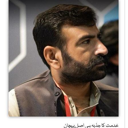
خدمت کا جذبہ ہی اصل پہچان