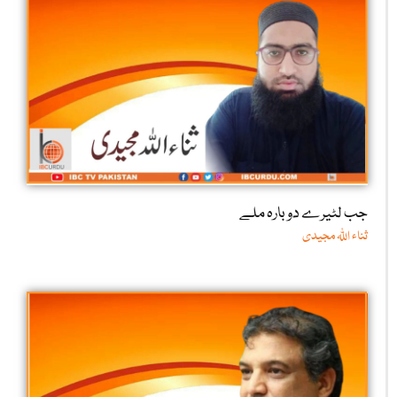
جب لٹیرے دوبارہ ملے
ثناء اللّٰہ مجیدی