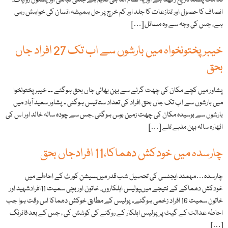
قدامت پسند تاریخ رکھتا ہے اور یہ نظام اتنا ہی قدیم ہے جتنی قبائلی اور پشتون روایات،
انصاف کا حصول اور تنازعات کا جلد اور کم خرچ پر حل ہمیشہ انسان کی خواہش رہی
ہے، جس کی وجہ سے وہ مسائل […]
خیبر پختونخواہ میں بارشوں سے اب تک 27 افراد جاں
بحق
پشاور ميں کچے مکان کی چھت گرنے سے بہن بھائی جاں بحق ہوگئے ۔۔ خيبر پختونخوا
ميں بارشوں سے اب تک جاں بحق افراد کی تعداد ستائيس ہوگئی ۔ پشاور سعيد آباد ميں
بارشوں سے بوسیدہ مکان کی چھت زمين بوس ہوگئی ،جس سے چودہ سالہ خالد اور اس کی
اٹھارہ سالہ بہن ملبے تلے […]
چارسدہ میں خودکش دھماکا،11 افرادجاں بحق
چارسدہ…مہمند ایجنسی کی تحصیل شب قدر میںسیشن کورٹ کے احاطے میں
خودکش دھماکے کے نتیجے میںپولیس اہلکاروں، خاتون اور بچی سمیت 11افرادشہید اور
خاتون سمیت 16 افراد زخمی ہوگئے۔ پولیس کے مطابق خوکش دھماکا اس وقت ہوا جب
احاطہ عدالت کے گیٹ پر پولیس اہلکار کے روکنے کی کوشش کی ، جس کے بعد فائرنگ
[…]