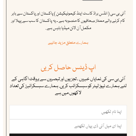
آئی بی سی ( انڈس براڈ کاسٹ اینڈ کیمونیکیشن ) پاکستان اور پاکستان سے باہر
کام کرنے والے ممتاز صحافیوں کا منصوبہ ہے ۔ یہ پاکستان کا سب سے پہلا اور
مکمل آن لائن میڈیا ہاوس ہے .
ہمارے متعلق مزید جانیے
اپ ڈیٹس حاصل کریں
آئی بی سی کی نمایاں خبروں ، تجزیوں اور تبصروں سے بروقت اگاہی کے
لئے ہمارے نیوز لیٹر کو سبسکرائب کریں. ہمارے سبسکرائبرز کی تعداد
لاکھوں میں ہے