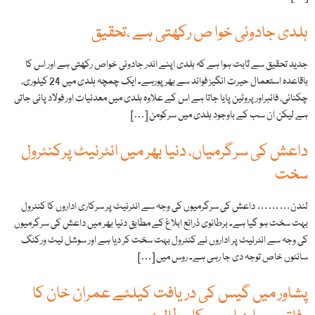
ہلدی جادوئی خوا ص رکھتی ہے ،تحقیق
جدید تحقیق سے ثابت ہوا ہے کہ ہلدی اپنے اندر جادوئی خواص رکھتی ہے اور اس کا
باقاعدہ استعمال حیرت انگیز فوائد سے بھرپورہے۔ ایک چمچہ ہلدی میں 24 کیلوری،
چکنائی، فائبراور پروٹین پایا جاتا ہے اس کے علاوہ ہلدی میں معدنیات اور فولاد پائی جاتی
ہے لیکن ان سب کے باوجود ہلدی میں سرکومن […]
داعش کی سرگرمیاں، دنیا بھر میں انٹرنیٹ پرکنٹرول
سخت
لندن……… داعش کی سرگرمیوں کی وجہ سے انٹرنیٹ پر سرکاری اداروں کا کنٹرول
بہت سخت ہو گیا ہے۔ برطانوی ذرائع ابلاغ کے مطابق دنیا بھر میں داعش کی سرگرمیوں
کی وجہ سے انٹرنیٹ پر اداروں نے کنٹرول بہت سخت کر دیا ہے اور سوشل نیٹ ورکنگ
سائٹوں خاص توجہ دی جا رہی ہے۔ روس میں […]
پشاور ميں گيس کی دريافت کيلئے عمران خان کا