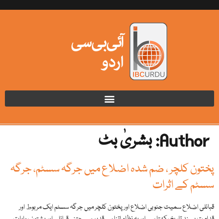
Author:
بشریٰ بٹ
پختون کلچر ، ضم شدہ اضلاع میں جرگہ سسٹم، جرگہ
سسٹم کے اثرات
قبائلی اضلاع سمیت جنوبی اضلاع اور پختون کلچر میں جرگہ سسٹم ایک مربوط اور