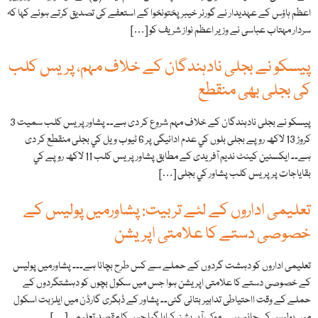
اعظم ہاؤس کے عہدیدار نے گورنر خیبر پختونخوا کے استعفے کی تصدیق کرتے ہوئے کہا کہ
سردار مہتاب عباسی نے وزیر اعظم نواز شریف کو […]
پيسکو نے بجلی نادہندگان کے خلاف مہم، پریس کلب
کی بجلی بھی منقطع
پيسکو نے بجلی نادہندگان کے خلاف مہم شروع کر دی ہے۔۔ پشاور پريس کلب سميت 3
کروڑ 13 لاکھ روپے بجلی بلوں کي عدم ادائيگی پر 6 ٹيوب ويل کي بجلی منقطع کر دی
ہے۔۔ ايکسئين کينٹ نديم آفريدی کے مطابق پشاور پريس کلب 11 لاکھ روپے کي
بقاياجات پر پريس کلب پشاور کي بجلی […]
تعلیمی اداروں کے لئے تربیت: پشاورميں پوليس کے
خصوصی دستے کا علامتی اپريشن
تعليمی اداروں کو دہشت گردوں کے حملے سے کس طرح بچانا ہے۔۔۔ پشاورميں پوليس
کے خصوصی دستے کا علامتی اپريشن ہوا جس ميں سکول بچوں کو دہشتگردوں کے
حملے کے وقت ااحتياطی تدابير بتائی گئی۔۔ پشاور کے ڈبگری گارڈن ميں ايلزبت اسکول
ميں پوليس کي جانب سے موک آپريشن کرايا گيا جس کا مقصد تعليمی […]