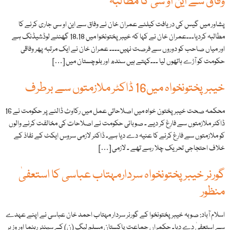
وفاق سے اين او سی کا مطالبہ
پشاور ميں گيس کی دريافت کيلئے عمران خان نے وفاق سے اين او سی جاری کرنے کا
مطالبہ کرديا۔۔۔عمران خان نے کہا کہ خيبرپختونخوا ميں 18،18 گھنٹے لوڈشيڈنگ ہے
اور مياں صاحب کو دوروں سے فرصت نہيں۔۔۔۔ عمران خان نے ايک مرتبہ پھر وفاقی
حکومت کو آڑے ہاتھوں ليا ۔۔۔کہتے ہيں سندھ اور بلوچستان ميں […]
خیبرپختونخواہ میں16 ڈاکٹر ملازمتوں سے برطرف
محکمہ صحت خیبر پختون خواہ میں اصلاحاتی عمل میں رکاوٹ ڈالنے پر حکومت نے 16
ڈاکٹر ملازمتوں سے فارغ کر دیے ۔ صوبائی حکومت نے اصلاحات کی مخالفت کرنے والوں
کو ملازمتوں سے فارغ کرنے کا عنیہ دے دیا ہے۔ ڈاکٹر لازمی سروس ایکٹ کے نفاذ کے
خلاف احتجاجی تحریک چلا رہے تھے ۔ لازمی […]
گورنر خیبر پختونخواہ سردارمہتاب عباسی کا استعفیٰ
منظور
اسلام آباد: صوبہ خیبر پختونخوا کے گورنر سردار مہتاب احمد خان عباسی نے اپنے عہدے
سے استعفیٰ دے دیا۔ حکمراں جماعت پاکستان مسلم لیگ (ن) کے سینئر رہنما اور وزیر