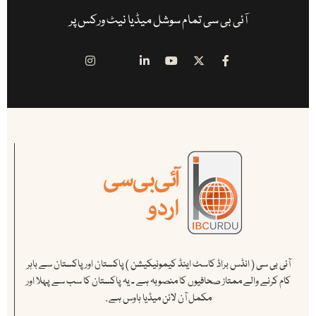
آئی بی سی تمام سوشل میڈیا نیٹ ورکس پر
آئی بی سی ( انڈس براڈ کاسٹ اینڈ کیمونیکیشن ) پاکستان اور پاکستان سے باہر
کام کرنے والے ممتاز صحافیوں کا منصوبہ ہے ۔ یہ پاکستان کا سب سے پہلا اور
مکمل آن لائن میڈیا ہاوس ہے .