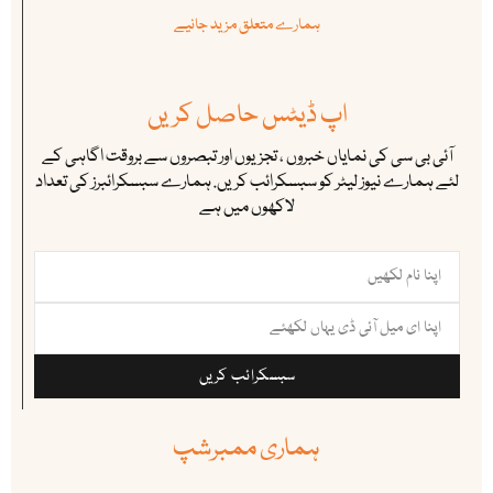
ہمارے متعلق مزید جانیے
اپ ڈیٹس حاصل کریں
آئی بی سی کی نمایاں خبروں ، تجزیوں اور تبصروں سے بروقت اگاہی کے
لئے ہمارے نیوز لیٹر کو سبسکرائب کریں. ہمارے سبسکرائبرز کی تعداد
لاکھوں میں ہے
سبسکرائب کریں
ہماری ممبرشپ