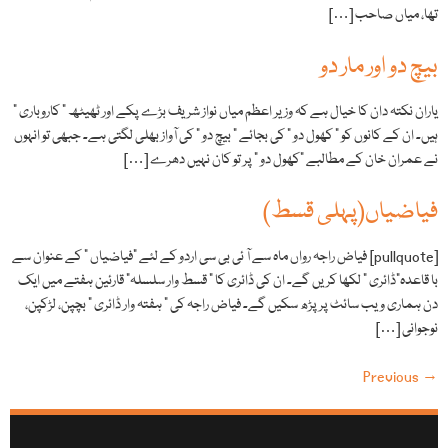
تھا، میاں صاحب […]
بیچ دو اور مار دو
یاران نکتہ دان کا خیال ہے کہ وزیر اعظم میاں نواز شریف بڑے پکے اور ٹھیٹھ ” کاروباری ”
ہیں۔ ان کے کانوں کو ” کھول دو ” کی بجائے ” بیچ دو ” کی آواز بھلی لگتی ہے۔ جبھی تو انہوں
نے عمران خان کے مطالبے "کھول دو ” پر تو کان نہیں دھرے […]
فیاضیاں(پہلی قسط)
[pullquote] فیاض راجہ رواں ماہ سے آ ئی بی سی اردو کے لئے "فیاضیاں ” کے عنوان سے
با قاعدہ”ڈائری ” لکھا کریں گے۔ ان کی ڈائری کا ” قسط وار سلسلہ” قارئین ہفتے میں ایک
دن ہماری ویب سائٹ پر پڑھ سکیں گے۔ فیاض راجہ کی ” ہفتہ وار ڈائری ” بچپن، لڑکپن،
نوجوانی […]
Previous
→