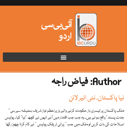
Author:
فیاض راجہ
نیا پاکستان، نئی ائیر لائن
ملک پاکستان پر تیسری بار حکومت کرنے والے وزیراعظم نواز شریف ہمیشہ سے ہی ”
جدت پسند ” واقع ہو ئے ہیں۔ وہ جب جب اقتدار میں آئے انہوں نے کچھ "نیا” کیا۔ پولیس
اصلاحات کی بات کریں تو ملک میں جب ’’ پرانی ٹریفک پولیس ‘‘ نے کام کرنا چھوڑ رکھا