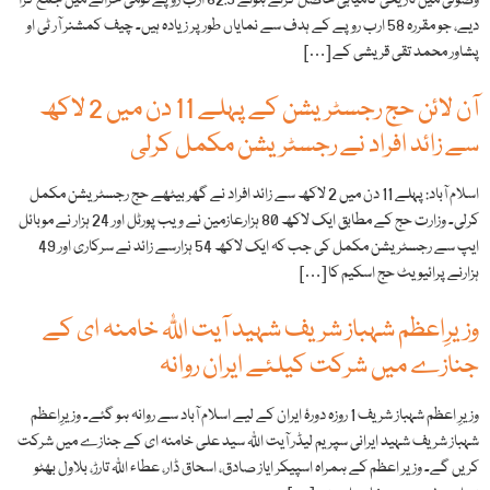
وصولی میں تاریخی کامیابی حاصل کرتے ہوئے 62.5 ارب روپے قومی خزانے میں جمع کرا
دیے، جو مقررہ 58 ارب روپے کے ہدف سے نمایاں طور پر زیادہ ہیں۔ چیف کمشنر آر ٹی او
پشاور محمد تقی قریشی کے […]
آن لائن حج رجسٹریشن کے پہلے 11 دن میں 2 لاکھ
سے زائد افراد نے رجسٹریشن مکمل کرلی
اسلام آباد: پہلے 11 دن میں 2 لاکھ سے زائد افراد نے گھر بیٹھے حج رجسٹریشن مکمل
کرلی۔ وزارت حج کے مطابق ایک لاکھ 80 ہزارعازمین نے ویب پورٹل اور 24 ہزار نے موبائل
ایپ سے رجسٹریشن مکمل کی جب کہ ایک لاکھ 54 ہزارسے زائد نے سرکاری اور 49
ہزارنے پرائیویٹ حج اسکیم کا […]
وزیرِاعظم شہباز شریف شہید آیت اللّٰہ خامنہ ای کے
جنازے میں شرکت کیلئے ایران روانہ
وزیرِ اعظم شہباز شریف 1 روزہ دورۂ ایران کے لیے اسلام آباد سے روانہ ہو گئے۔ وزیرِاعظم
شہباز شریف شہید ایرانی سپریم لیڈر آیت اللّٰہ سید علی خامنہ ای کے جنازے میں شرکت
کریں گے۔ وزیر اعظم کے ہمراہ اسپیکر ایاز صادق، اسحاق ڈار، عطاء اللّٰہ تارڑ، بلاول بھٹو