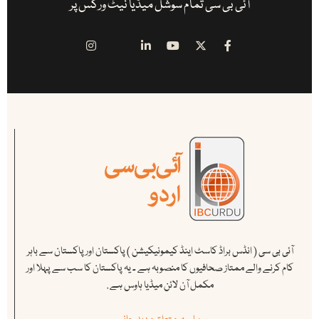
آئی بی سی تمام سوشل میڈیا نیٹ ورکس پر
آئی بی سی ( انڈس براڈ کاسٹ اینڈ کیمونیکیشن ) پاکستان اور پاکستان سے باہر
کام کرنے والے ممتاز صحافیوں کا منصوبہ ہے ۔ یہ پاکستان کا سب سے پہلا اور
مکمل آن لائن میڈیا ہاوس ہے .