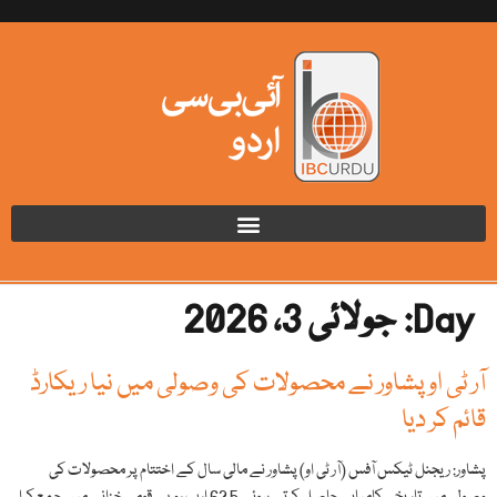
Day:
جولائی 3، 2026
آر ٹی او پشاور نے محصولات کی وصولی میں نیا ریکارڈ
قائم کر دیا
پشاور: ریجنل ٹیکس آفس (آر ٹی او) پشاور نے مالی سال کے اختتام پر محصولات کی