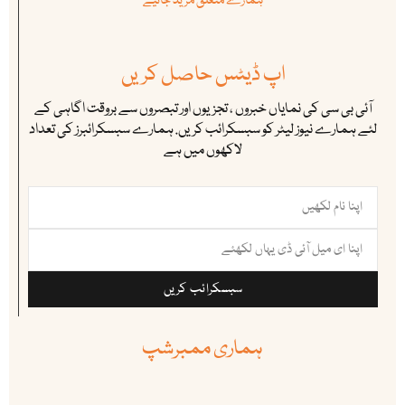
ہمارے متعلق مزید جانیے
اپ ڈیٹس حاصل کریں
آئی بی سی کی نمایاں خبروں ، تجزیوں اور تبصروں سے بروقت اگاہی کے
لئے ہمارے نیوز لیٹر کو سبسکرائب کریں. ہمارے سبسکرائبرز کی تعداد
لاکھوں میں ہے
سبسکرائب کریں
ہماری ممبرشپ