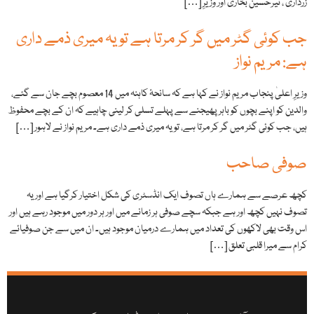
زرداری ، نیرحسین بخاری اور وزیرِ […]
جب کوئی گٹر میں گر کر مرتا ہے تو یہ میری ذمے داری
ہے: مریم نواز
وزیرِ اعلیٰ پنجاب مریم نواز نے کہا ہے کہ سانحۂ کاہنہ میں 14 معصوم بچے جان سے گئے،
والدین کو اپنے بچوں کو باہر پھیجنے سے پہلے تسلی کر لینی چاہیے کہ ان کے بچے محفوظ
ہیں، جب کوئی گٹر میں گر کر مرتا ہے، تو یہ میری ذمے داری ہے۔ مریم نواز نے لاہور […]
صوفی صاحب
کچھ عرصے سے ہمارے ہاں تصوف ایک انڈسٹری کی شکل اختیار کرگیا ہے اور یہ
تصوف نہیں کچھ اور ہے جبکہ سچے صوفی ہر زمانے میں اور ہر دور میں موجود رہے ہیں اور
اس وقت بھی لاکھوں کی تعداد میں ہمارے درمیان موجود ہیں۔ ان میں سے جن صوفیائے
کرام سے میرا قلبی تعلق […]