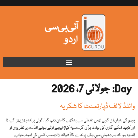
Day:
جولائی 7، 2026
وائلڈ لائف ڈپارٹمنٹ کا شکریہ
پورچ کی بتیاں آن کرنی تھیں غلطی سے پنکھے کا بٹن دب گیا۔کوئی پرندہ پھڑ پھڑا کےا ڑا
اور کچھ تنکے گاڑی کی بونٹ پرآن گرے۔یہ کیا؟ نیچے ٹوٹے ہوئے انڈے پر نظر پڑی تو
اندازہ ہوا کہ بے دھیانی میں ایک پرندے کا آشیانہ اڑا دیاہے۔کسی کی امید، خواب،