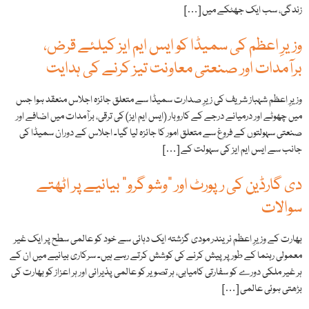
زندگی، سب ایک جھٹکے میں […]
وزیرِ اعظم کی سمیڈا کو ایس ایم ایز کیلئے قرض،
برآمدات اور صنعتی معاونت تیز کرنے کی ہدایت
وزیرِ اعظم شہباز شریف کی زیرِ صدارت سمیڈا سے متعلق جائزہ اجلاس منعقد ہوا جس
میں چھوٹے اور درمیانے درجے کے کاروبار (ایس ایم ایز) کی ترقی، برآمدات میں اضافے اور
صنعتی سہولتوں کے فروغ سے متعلق امور کا جائزہ لیا گیا۔ اجلاس کے دوران سمیڈا کی
جانب سے ایس ایم ایز کی سہولت کے […]
دی گارڈین کی رپورٹ اور "وشو گرو” بیانیے پر اٹھتے
سوالات
بھارت کے وزیرِ اعظم نریندر مودی گزشتہ ایک دہائی سے خود کو عالمی سطح پر ایک غیر
معمولی رہنما کے طور پر پیش کرنے کی کوشش کرتے رہے ہیں۔ سرکاری بیانیے میں ان کے
ہر غیر ملکی دورے کو سفارتی کامیابی، ہر تصویر کو عالمی پذیرائی اور ہر اعزاز کو بھارت کی
بڑھتی ہوئی عالمی […]