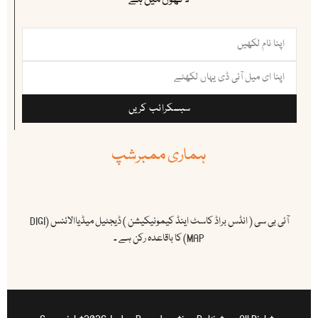
سبسکرائب کریں
ہماری ممبرشپ
آئی بی سی ( انڈس براڈ کاسٹ اینڈ کیمونیکیشن ) ڈیجٹیل میڈیاالائنس (DIGI
MAP) کا باقاعدہ رکن ہے ۔