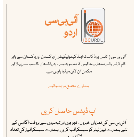
آئی بی سی ( انڈس براڈ کاسٹ اینڈ کیمونیکیشن ) پاکستان اور پاکستان سے باہر
کام کرنے والے ممتاز صحافیوں کا منصوبہ ہے ۔ یہ پاکستان کا سب سے پہلا اور
مکمل آن لائن میڈیا ہاوس ہے .
ہمارے متعلق مزید جانیے
اپ ڈیٹس حاصل کریں
آئی بی سی کی نمایاں خبروں ، تجزیوں اور تبصروں سے بروقت اگاہی کے
لئے ہمارے نیوز لیٹر کو سبسکرائب کریں. ہمارے سبسکرائبرز کی تعداد
لاکھوں میں ہے