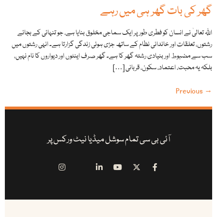
گھر کی بات گھر ہی میں رہے
اللّٰہ تعالیٰ نے انسان کو فطری طور پر ایک سماجی مخلوق بنایا ہے، جو تنہائی کے بجائے
رشتوں، تعلقات اور خاندانی نظام کے ساتھ جڑی ہوئی زندگی گزارتا ہے۔ انہی رشتوں میں
سب سے مضبوط اور بنیادی رشتہ گھر کا ہے۔ گھر صرف اینٹوں اور دیواروں کا نام نہیں،
بلکہ یہ محبت، اعتماد، سکون، قربانی […]
Previous
→
آئی بی سی تمام سوشل میڈیا نیٹ ورکس پر