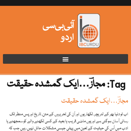
Tag:
مجازؔ…ایک گمشدہ حقیقت
مجازؔ…ایک گمشدہ حقیقت
اب تو دنیا بھر کے لٹریچر، لکھاریوں اور اُن کی تحریروں کے متن، تاریخ اور پس منظر تک
رسائی آسان ہوگئی ہے اور یوں ماضی قریب یا بعید کے کسی لکھنے والے کو سمجھنے یا
ادب میں اُس کی حیثیت کے تعین میں پہلی جیسی مشکلات حائل نہیں رہیں جب کہ