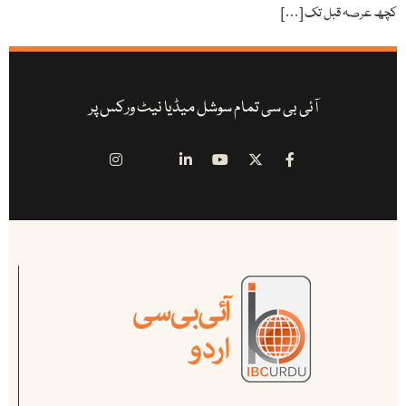
کچھ عرصہ قبل تک […]
آئی بی سی تمام سوشل میڈیا نیٹ ورکس پر