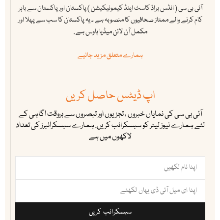
آئی بی سی ( انڈس براڈ کاسٹ اینڈ کیمونیکیشن ) پاکستان اور پاکستان سے باہر
کام کرنے والے ممتاز صحافیوں کا منصوبہ ہے ۔ یہ پاکستان کا سب سے پہلا اور
مکمل آن لائن میڈیا ہاوس ہے .
ہمارے متعلق مزید جانیے
اپ ڈیٹس حاصل کریں
آئی بی سی کی نمایاں خبروں ، تجزیوں اور تبصروں سے بروقت اگاہی کے
لئے ہمارے نیوز لیٹر کو سبسکرائب کریں. ہمارے سبسکرائبرز کی تعداد
لاکھوں میں ہے
سبسکرائب کریں