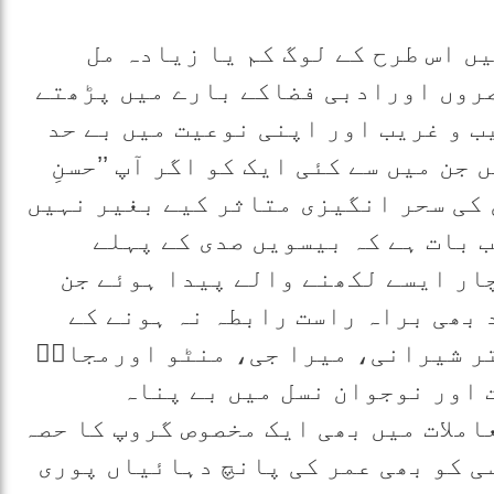
یں اس طرح کے لوگ کم یا زیادہ مل
صروں اورادبی فضاکے بارے میں پڑھتے
ب و غریب اور اپنی نوعیت میں بے حد
جن میں سے کئی ایک کو اگر آپ ’’حسنِ
 کی سحر انگیزی متاثر کیے بغیر نہیں
 بات ہے کہ بیسویں صدی کے پہلے
چار ایسے لکھنے والے پیدا ہوئے جن
 بھی براہ راست رابطہ نہ ہونے کے
تر شیرانی، میرا جی، منٹو اورمجازؔ
 اور نوجوان نسل میں بے پناہ
املات میں بھی ایک مخصوص گروپ کا حصہ
ی کو بھی عمر کی پانچ دہائیاں پوری