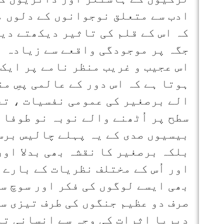
ادب سے متعلق نوجوانوں کے دلوں م
کہ اس کے قلم کی تاثیر دیکھتے دیک
جگہ پر موجودگی واقعے سے زیادہ ا
اس عجیب و غریب منظر نامے پر ایک
ہوتا ہے کہ اس دور کے عالمی پسِ من
الے برصغیر کی عمومی نفسیات ، تع
سطح پر اُٹھنے والے نوبہ نو طوفان
بیسیوں صدی کے یہ پہلے چالیس برس 
بلکہ برصغیر کا نقشہ بھی بدلا اور
اور اُس کے مختلف نظریات کے بارے 
بھی ایسے لوگوں کی فکر اور سوچ سے
صرف دو عظیم جنگوں کی طرف تیزی سے
دیرپا اثرات کی وجہ سے انسانی تا