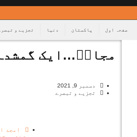
صفحہ اول
پاکستان
دنیا
تجزیے و تبصرے
مجازؔ…ایک گمشدہ
دسمبر 9, 2021
تجزیے و تبصرے
امجد اس