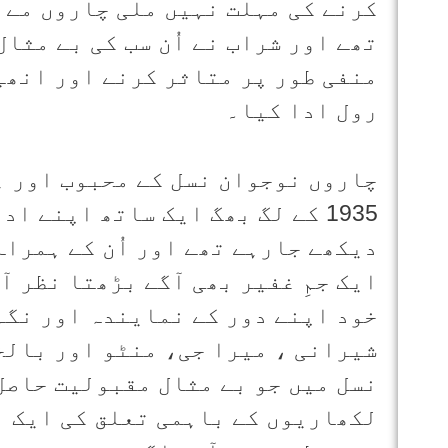
کرنے کی مہلت نہیں ملی چاروں مے ک
تھے اور شراب نے اُن سب کی بے مثا
منفی طور پر متاثر کرنے اور انھیں
رول ادا کیا۔
چاروں نوجوان نسل کے محبوب اور ہ
1935 کے لگ بھگ ایک ساتھ اپنے ا
دیکھے جارہے تھے اور اُن کے ہمرا
ایک جمِ غفیر بھی آگے بڑھتا نظر آ
خود اپنے دور کے نمایندہ اور نگہ
شیرانی ، میرا جی، منٹو اور بالخ
نسل میں جو بے مثال مقبولیت حاصل 
لکھاریوں کے باہمی تعلق کی ایک ا