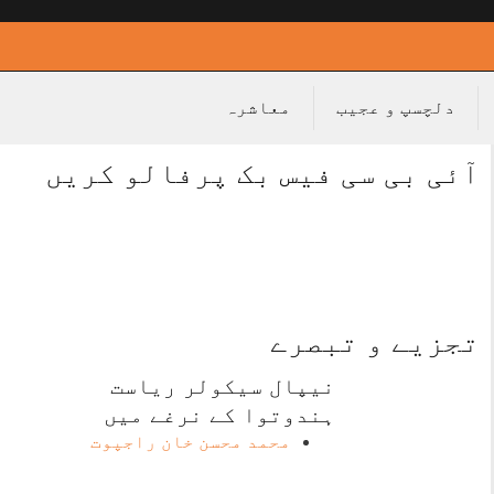
دلچسپ و عجیب
معاشرہ
آئی بی سی فیس بک پرفالو کریں
تجزیے و تبصرے
نیپال سیکولر ریاست
ہندوتوا کے نرغے میں
محمد محسن خان راجپوت