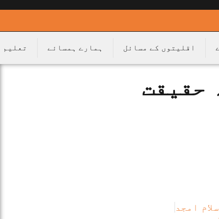
اقلیتوں کے مسائل
ہمارے ہمسائے
تعلیم
 حقیقت
لام امجد