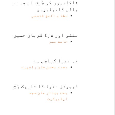
ناکامیوں کی طرف لے جانے
والی کامیابیاں
عطا ء الحق قاسمی
منٹو اور لارڈ قربان حسین
حامد میر
یہ میرا کراچی ہے
محمد محسن خان راجپوت
ڈیجیٹل دنیا کا تاریک رُخ
بخت بیدار جان سید
ایڈووکیٹ