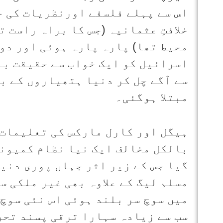
اس سے پہلے فلسفے اورنظریات کی ح
خلافتِ عثمانیہ (جس کا براہ راست 
محیط تھا) پارہ پارہ ہوئی اور دو
اسرائیل کو ایک خواب سے حقیقت بنا
سے آگے چل کر دنیا ہتھیاروں کے ب
مبتلا ہوگئی۔
ہیگل اور کارل مارکس کی تعلیمات 
بالکل مخالف ایک نیا نظام کمیونز
گیا جس کے زیر اثر جہاں پوری دنی
مسلم لیگ کے علاوہ بھی غیر ملکی سا
میں سوچ سر بلند ہوئی اس نئی سوچ 
سب سے زیادہ سہارا ترقی پسند تحر