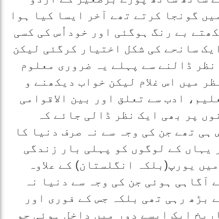
یں گونجا کرتے تھے آخر ایسا کیا ہوا
ھتے بے رنگ ہوگئی اور خوداُس کی کسی
یک سانحے کی شکل اختیار کرگئی لیکن
 نظر ڈالنے سے پہلے یہ ضروری معلوم
ظر میں اس غلام لیکن خواب دیکھنے و
لیم، ادب سے تعلق اور بین الاقوامی
وں پر بھی ایک نظر ڈالی جائے کہ
ہی تھے جن کی وجہ سے نہ صرف دنیا کا
 یہاں کے لوگوں کو پہلی بار زندگی
میں یورپ(بلکہ انگلستان) کے علاوہ
 آگاہی ہوئی جن کی وجہ سے دنیا نہ
 بڑھ رہی تھی بلکہ جس کے فوری اور
ریخ ایک ایسے دور میں داخل ہوئی جو