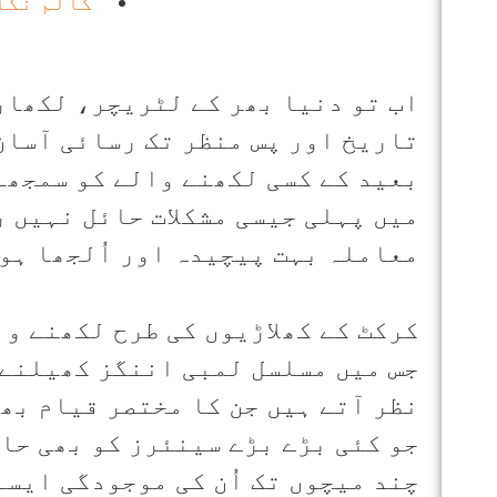
کالم نگا
اب تو دنیا بھر کے لٹریچر، لکھار
تاریخ اور پس منظر تک رسائی آسان
بعید کے کسی لکھنے والے کو سمجھنے
میں پہلی جیسی مشکلات حائل نہیں ر
معاملہ بہت پیچیدہ اور اُلجھا ہو
کرکٹ کے کھلاڑیوں کی طرح لکھنے وا
جس میں مسلسل لمبی اننگز کھیلنے 
نظر آتے ہیں جن کا مختصر قیام بھ
جو کئی بڑے بڑے سینئرز کو بھی حا
چند میچوں تک اُن کی موجودگی ایسے