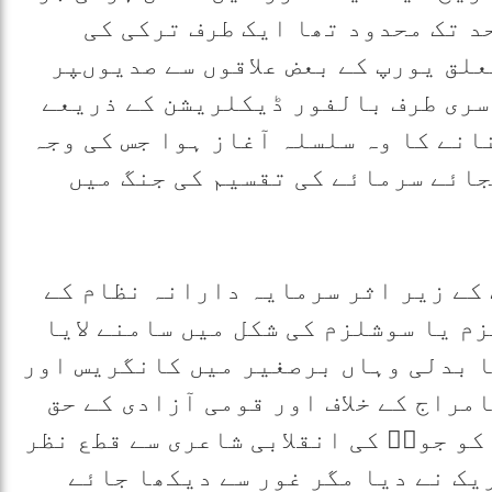
د تک محدود تھا ایک طرف ترکی کی
تعلق یورپ کے بعض علاقوں سے صدیوںپر
سری طرف بالفور ڈیکلریشن کے ذریعے
نے کا وہ سلسلہ آغاز ہوا جس کی وجہ
جائے سرمائے کی تقسیم کی جنگ میں
کے زیر اثر سرمایہ دارانہ نظام کے
م یا سوشلزم کی شکل میں سامنے لایا
ا بدلی وہاں برصغیر میں کانگریس اور
مراج کے خلاف اور قومی آزادی کے حق
کو جوشؔ کی انقلابی شاعری سے قطع نظر
یک نے دیا مگر غور سے دیکھا جائے