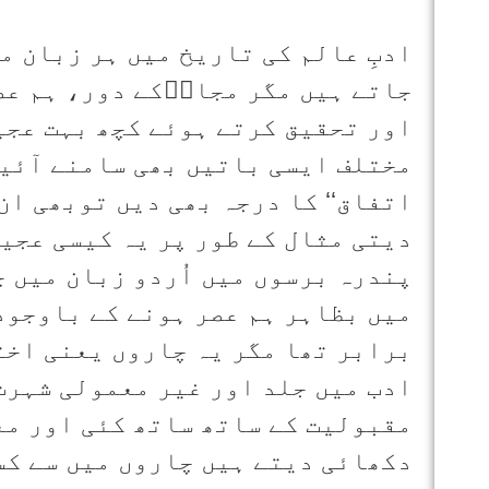
ادبِ عالم کی تاریخ میں ہر زبان م
جاتے ہیں مگر مجازؔکے دور، ہم ع
اور تحقیق کرتے ہوئے کچھ بہت عجی
مختلف ایسی باتیں بھی سامنے آئیں 
اتفاق‘‘ کا درجہ بھی دیں توبھی ان
دیتی مثال کے طور پر یہ کیسی عجیب
پندرہ برسوں میں اُردو زبان میں 
میں بظاہر ہم عصر ہونے کے باوجود
برابر تھا مگر یہ چاروں یعنی اخ
ادب میں جلد اور غیر معمولی شہرت
مقبولیت کے ساتھ ساتھ کئی اور مع
دکھائی دیتے ہیں چاروں میں سے کس