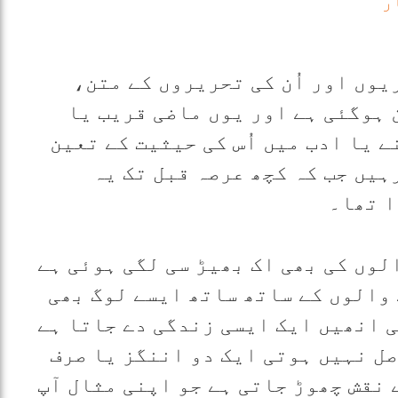
ر
یوں اور اُن کی تحریروں کے متن،
 ہوگئی ہے اور یوں ماضی قریب یا
 یا ادب میں اُس کی حیثیت کے تعین
ہیں جب کہ کچھ عرصہ قبل تک یہ
ا تھا۔
لوں کی بھی اک بھیڑ سی لگی ہوئی ہے
والوں کے ساتھ ساتھ ایسے لوگ بھی
ی انھیں ایک ایسی زندگی دے جاتا ہے
صل نہیں ہوتی ایک دو اننگز یا صرف
 نقش چھوڑ جاتی ہے جو اپنی مثال آپ