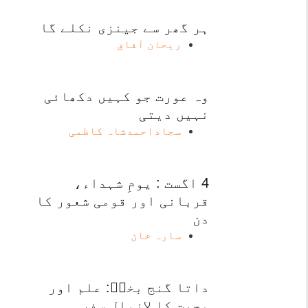
ہر گھر سے جینزی نکلے گا
ریحان آفاق
وہ عورت جو کہیں دکھائی
نہیں دیتی
سجاداحمدشاہ کاظمی
4 اگست : یومِ شہداء،
قربانی اور قومی شعور کا
دن
سارہ خان
داتا گنج بخشؒ: علم اور
محبت کا لازوال سفر