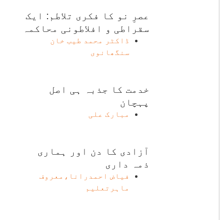
عصرِ نو کا فکری تلاطم: ایک
سقراطی و افلاطونی محاکمہ
ڈاکٹر محمد طیب خان
سنگھانوی
خدمت کا جذبہ ہی اصل
پہچان
مبارک علی
آزادی کا دن اور ہماری
ذمہ داری
فیاض احمدرانا،معروف
ماہرتعلیم