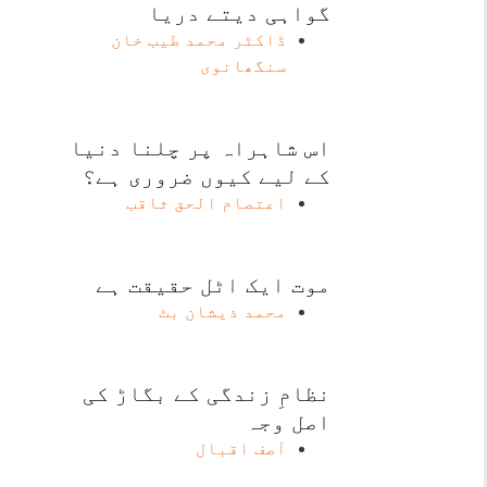
گواہی دیتے دریا
ڈاکٹر محمد طیب خان
سنگھانوی
اس شاہراہ پر چلنا دنیا
کے لیے کیوں ضروری ہے؟
اعتصام الحق ثاقب
موت ایک اٹل حقیقت ہے
محمد ذیشان بٹ
نظامِ زندگی کے بگاڑ کی
اصل وجہ
آصف اقبال