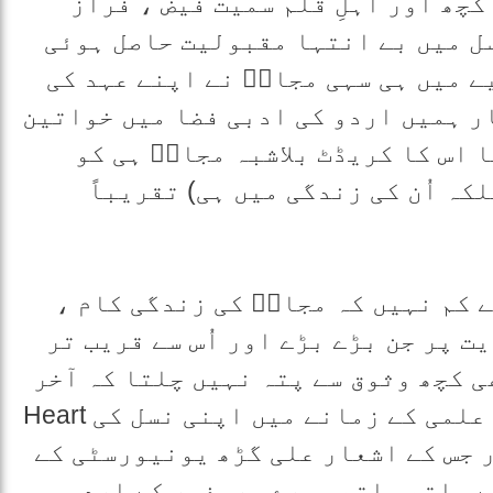
کچھ اور اہلِ قلم سمیت فیض ، فراز
ل میں بے انتہا مقبولیت حاصل ہوئی
ے میں ہی سہی مجازؔ نے اپنے عہد کی
ر ہمیں اردو کی ادبی فضا میں خواتین
 اس کا کریڈٹ بلاشبہ مجازؔ ہی کو
کہ اُن کی زندگی میں ہی) تقریباً
 کم نہیں کہ مجازؔ کی زندگی کام ،
ت پر جن بڑے بڑے اور اُس سے قریب تر
ی کچھ وثوق سے پتہ نہیں چلتا کہ آخر
ہوا کیا تھا کہ ایک شاعر جو طالب علمی کے زمانے میں اپنی نسل کی Heart
اور جس کے اشعار علی گڑھ یونیورسٹی کے
 ساتھ ساتھ پورے برصغیر کے اردو