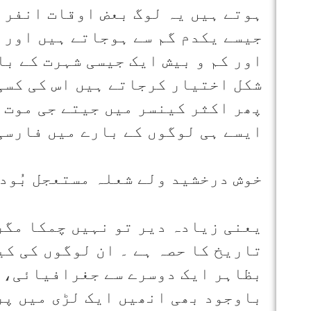
ہوتے ہیں یہ لوگ بعض اوقات انفرا
جیسے یکدم گم سے ہوجاتے ہیں اور 
اور کم و بیش ایک جیسی شہرت کے با
شکل اختیار کرجاتے ہیں اس کی کسی
پھر اکثر کینسر میں جیتے جی موت ب
ایسے ہی لوگوں کے بارے میں فارسی
خوش درخشید ولے شعلہ مستعجل بُود
یعنی زیادہ دیر تو نہیں چمکا مگر
تاریخ کا حصہ ہے ۔ ان لوگوں کی کی
بظاہر ایک دوسرے سے جغرافیائی، ف
باوجود بھی انھیں ایک لڑی میں پر