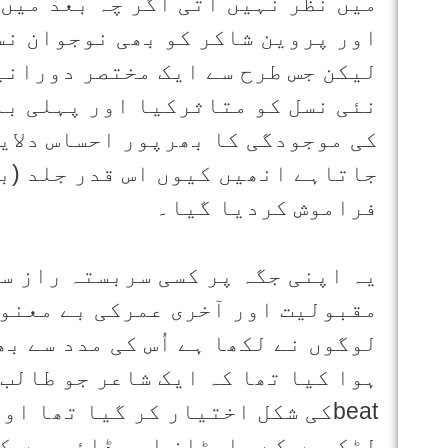
میں نظر نہیں آتی اگر چہ بعد میں 
اور پروین شاکر کو بھی نوجوان نس
لیکن جس طرح سے ایک مختصر دورانی
نئی نسل کو متاثرکیا اور پہلی با
کی موجودگی کا بھرپور احساس دلایا
جاتاہے انھیں کیوں اس قدر جلد (بل
فراموش کردیا گیا۔
یہ اپنی جگہ پر کسی سربستہ راز سے
مقبولیت اور آخری عمرکی بے معنوی
لوگوں نے لکھا ہے اُس کی مدد سے بھ
beatکی شکل اختیار کر گیا تھا 
لڑکیوں کے ہاسٹلز اور ڈائریوں کے