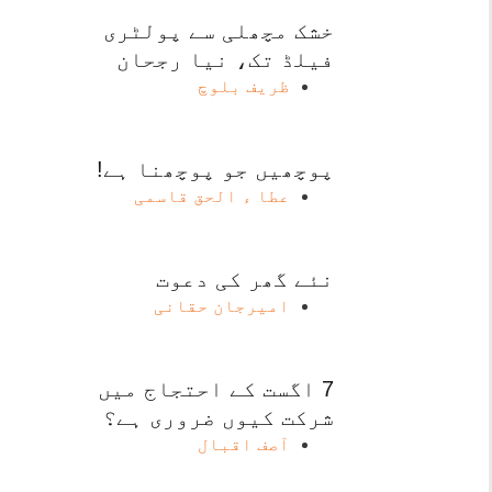
خشک مچھلی سے پولٹری
فیلڈ تک، نیا رجحان
ظریف بلوچ
پوچھیں جو پوچھنا ہے!
عطا ء الحق قاسمی
نئے گھر کی دعوت
امیرجان حقانی
7 اگست کے احتجاج میں
شرکت کیوں ضروری ہے؟
آصف اقبال