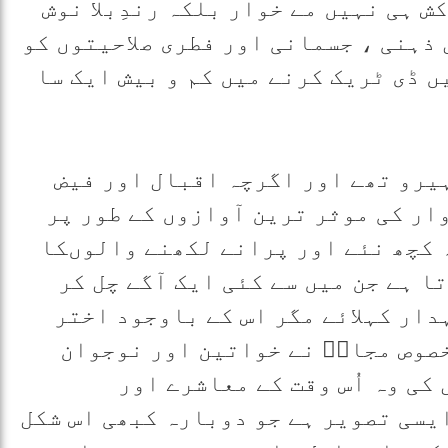
ش ہی نہیں مے خوار بلکہ رندِبلا نوش
ل ذہنی ، جسمانی اور فطری صلاحیتوں کو
 ڈی ٹریک کرنے میں کم و بیش ایک سا
یرو تھے اور اگرچہ اقبال اور فیض
دوار کی موثر ترین آوازوں کے طور پر
ہ کچھ نئے اور پرانے لکھنے والوںکا
تا ہے جن میں سے کئی ایک آگے چل کر
دار کہلائے مگر اس کے باوجود اختر
صوص مجازؔ نے خواتین اور نوجوان
کی وہ اُس وقت کے معاشرے اور
یسی تصویر ہے جو دوبارہ کبھی اس شکل