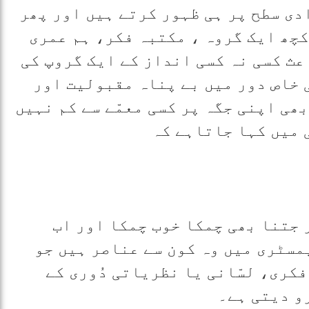
دی سطح پر ہی ظہور کرتے ہیں اور پھر
کچھ ایک گروہ ، مکتبہ فکر، ہم عمری
عث کسی نہ کسی انداز کے ایک گروپ کی
 خاص دور میں بے پناہ مقبولیت اور
ھی اپنی جگہ پر کسی معمّے سے کم نہیں
 میں کہا جاتاہے کہ
 جتنا بھی چمکا خوب چمکا اور اب
مسٹری میں وہ کون سے عناصر ہیں جو
کری، لسّانی یا نظریاتی دُوری کے
و دیتی ہے۔