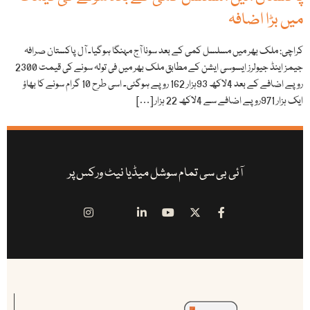
میں بڑا اضافہ
کراچی: ملک بھر میں مسلسل کمی کے بعد سونا آج مہنگا ہوگیا۔ آل پاکستان صرافہ
جیمز اینڈ جیولرز ایسوسی ایشن کے مطابق ملک بھر میں فی تولہ سونے کی قیمت 2300
روپے اضافے کے بعد 4لاکھ 93ہزار 162 روپے ہوگئی۔ اسی طرح 10 گرام سونے کا بھاؤ
ایک ہزار 971روپے اضافے سے 4لاکھ 22 ہزار […]
آئی بی سی تمام سوشل میڈیا نیٹ ورکس پر