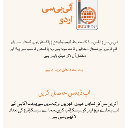
آئی بی سی ( انڈس براڈ کاسٹ اینڈ کیمونیکیشن ) پاکستان اور پاکستان سے باہر
کام کرنے والے ممتاز صحافیوں کا منصوبہ ہے ۔ یہ پاکستان کا سب سے پہلا اور
مکمل آن لائن میڈیا ہاوس ہے .
ہمارے متعلق مزید جانیے
اپ ڈیٹس حاصل کریں
آئی بی سی کی نمایاں خبروں ، تجزیوں اور تبصروں سے بروقت اگاہی کے
لئے ہمارے نیوز لیٹر کو سبسکرائب کریں. ہمارے سبسکرائبرز کی تعداد
لاکھوں میں ہے