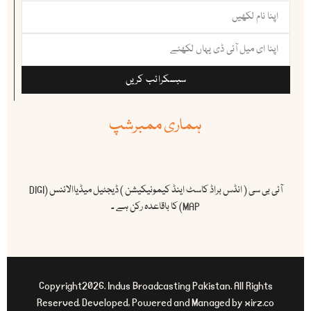
سبسکرائب کریں
ہماری ممبرشپ
آئی بی سی ( انڈس براڈ کاسٹ اینڈ کیمونیکیشن ) ڈیجٹیل میڈیاالائنس (DIGI
MAP) کا باقاعدہ رکن ہے ۔
Copyright2026. Indus Broadcasting Pakistan. All Rights
Reserved. Developed, Powered and Managed by xirz.co