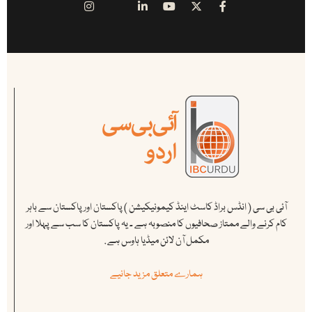
آئی بی سی ( انڈس براڈ کاسٹ اینڈ کیمونیکیشن ) پاکستان اور پاکستان سے باہر
کام کرنے والے ممتاز صحافیوں کا منصوبہ ہے ۔ یہ پاکستان کا سب سے پہلا اور
مکمل آن لائن میڈیا ہاوس ہے .
ہمارے متعلق مزید جانیے