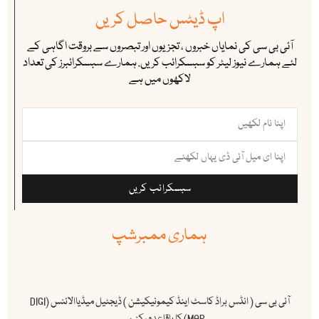
اپ ڈیٹس حاصل کریں
آئی بی سی کی نمایاں خبروں ، تجزیوں اور تبصروں سے بروقت اگاہی کے
لئے ہمارے نیوز لیٹر کو سبسکرائب کریں. ہمارے سبسکرائبرز کی تعداد
لاکھوں میں ہے
سبسکرائب کریں
ہماری ممبرشپ
آئی بی سی ( انڈس براڈ کاسٹ اینڈ کیمونیکیشن ) ڈیجٹیل میڈیاالائنس (DIGI
MAP) کا باقاعدہ رکن ہے ۔