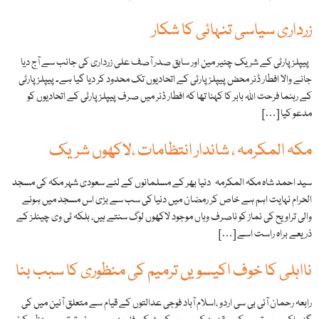
زرداری سیاسی تنہائی کا شکار
پیپلز پارٹی کے شریک چئیر مین اور سابق صدر آصف علی زرداری کی جانب سے آج دیا
جانے والا افطار ڈنر محض پیپلز پارٹی کے اتحادیوں تک محدود کر دیا گیا ہے۔ پیپلز پارٹی
کے رہنما فرحت اللہ بابر کا کہنا تھا کہ افطار ڈنر میں صرف پیپلز پارٹی کے اتحادیوں کو
مدعو کیا […]
مکہ المکرمہ ، شاندار انتظامات ،لاکھوں شریک
سید احمد شاہ مکہ المکرمہ دنیا بھر کے مسلمانوں کے لئے سعودی شہر مکہ کی مسجد
الحرام نہایت اہم ہے خاص کر رمضان میں دنیا کی سب سے بڑی اس مسجد میں ہونے
والی تراویح کی نماز کو ناصرف وہاں موجود لاکھوں لوگ سنتے ہیں، بلکہ ٹی وی چینلز کے
ذریعے براہ راست اسے […]
نااہلی کا خوف اکیسویں ترمیم کی منظوری کا سبب بنا
رابعہ رحمان آئی بی سی اردو ،اسلام آباد فوجی عدالتوں کے قیام سے متعلق آئین میں کی