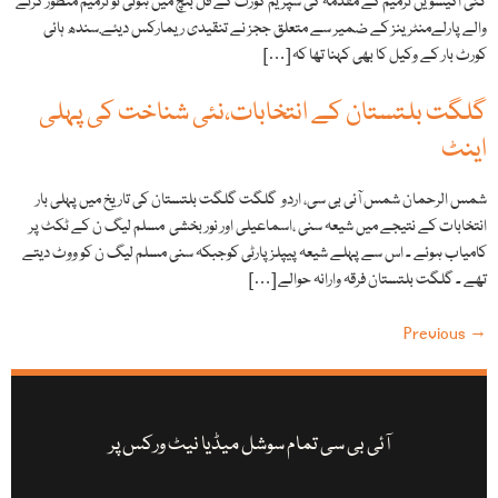
گئی اکیسویں ترمیم کے مقدمہ کی سپریم کورٹ کے فل بنچ میں ہوئی تو ترمیم منظور کرنے
والے پارلےمنٹرینز کے ضمیر سے متعلق ججز نے تنقیدی ریمارکس دیئے.سندھ ہائی
کورٹ بار کے وکیل کا بھی کہنا تھا کہ […]
گلگت بلتستان کے انتخابات،نئی شناخت کی پہلی
اینٹ
شمس الرحمان شمس آئی بی سی، اردو گلگت گلگت بلتستان کی تاریخ میں پہلی بار
انتخابات کے نتیجے میں شیعہ سنی ،اسماعیلی اور نور بخشی مسلم لیگ ن کے ٹکٹ پر
کامیاب ہوئے ۔ اس سے پہلے شیعہ پیپلز پارٹی کوجبکہ سنی مسلم لیگ ن کو ووٹ دیتے
تھے ۔ گلگت بلتستان فرقہ وارانہ حوالے […]
Previous
→
آئی بی سی تمام سوشل میڈیا نیٹ ورکس پر