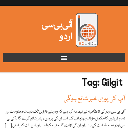
Tag:
Gilgit
آپ کی پوری خبر شائع ہوگی
آئی بی سی اردو کی انتظامیہ نے فیصلہ کیا ہے کہ وہ اپنے قارئین تک درست معلومات اور
تمام فریقوں کا مکمل مؤقف پہنچانے کے لیے ان کی پریس ریلیز شائع کرے گا ۔ آئی بی
سی اردو تمام طبقات کی رائے اور ان کی آزادی کا احترام کرتا ہے اور اس بات کو یقینی […]