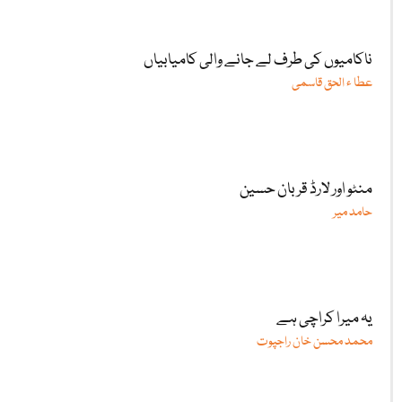
ناکامیوں کی طرف لے جانے والی کامیابیاں
عطا ء الحق قاسمی
منٹو اور لارڈ قربان حسین
حامد میر
یہ میرا کراچی ہے
محمد محسن خان راجپوت