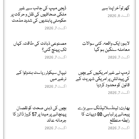
گھر تو آخر اپنا ہے
ڈیجی میپ کی جانب سے غیر
ملکی صحافیوں کی نقل و حرکت پر
اگست 8, 2026
حکومتی پابندیوں کی شدید مذمت
اگست 7, 2026
لاہور: ایک واقعہ، کئی سوالات
مصنوعی ذہانت کی طاقت، کہاں
معاملہ سنگین ہو گیا
تک پہنچ گئی؟
اگست 7, 2026
اگست 7, 2026
ٹرمپ نے غیر امریکیوں کے بچوں
نیپال سیکولر ریاست ہندوتوا کے
کی پیدائش پر امریکی شہریت کے
نرغے میں
قانون کو محدود کردیا
اگست 7, 2026
اگست 7, 2026
بھارت: لینڈسلائیڈنگ سے بڑے
بچوں کی ذہنی صحت کو نقصان
پیمانے پر تباہی، 80 دیہات کا
پہنچانے پر میٹا پر 57 کروڑ ڈالرز کا
رابطہ منطقع
جرمانہ عائد
اگست 7, 2026
اگست 7, 2026