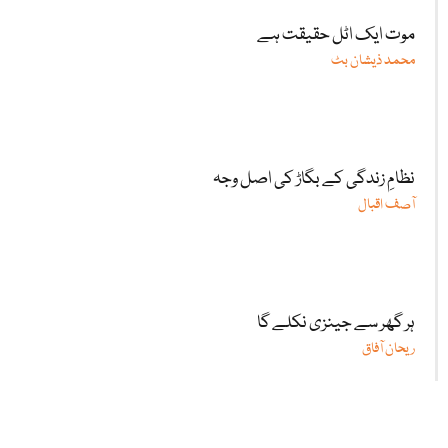
موت ایک اٹل حقیقت ہے
محمد ذیشان بٹ
نظامِ زندگی کے بگاڑ کی اصل وجہ
آصف اقبال
ہر گھر سے جینزی نکلے گا
ریحان آفاق