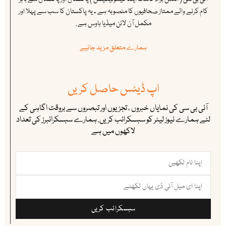
کام کرنے والے ممتاز صحافیوں کا منصوبہ ہے ۔ یہ پاکستان کا سب سے پہلا اور
مکمل آن لائن میڈیا ہاوس ہے .
ہمارے متعلق مزید جانیے
اپ ڈیٹس حاصل کریں
آئی بی سی کی نمایاں خبروں ، تجزیوں اور تبصروں سے بروقت اگاہی کے
لئے ہمارے نیوز لیٹر کو سبسکرائب کریں. ہمارے سبسکرائبرز کی تعداد
لاکھوں میں ہے
سبسکرائب کریں