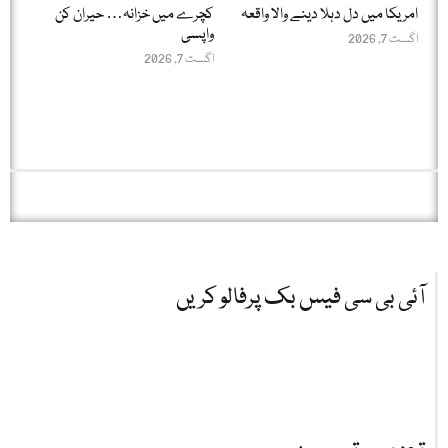
امریکا میں دل دہلا دینے والا واقعہ
کچرے میں خزانہ… حیران کن
واپسی
اگست 7, 2026
اگست 7, 2026
آئی بی سی فیس بک پرفالو کریں