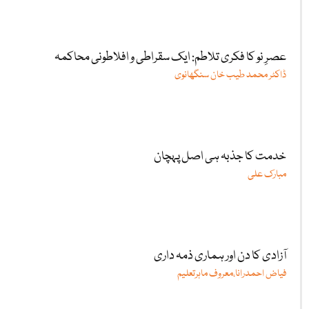
عصرِ نو کا فکری تلاطم: ایک سقراطی و افلاطونی محاکمہ
ڈاکٹر محمد طیب خان سنگھانوی
خدمت کا جذبہ ہی اصل پہچان
مبارک علی
آزادی کا دن اور ہماری ذمہ داری
فیاض احمدرانا،معروف ماہرتعلیم