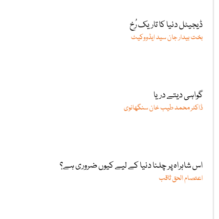
ڈیجیٹل دنیا کا تاریک رُخ
بخت بیدار جان سید ایڈووکیٹ
گواہی دیتے دریا
ڈاکٹر محمد طیب خان سنگھانوی
اس شاہراہ پر چلنا دنیا کے لیے کیوں ضروری ہے؟
اعتصام الحق ثاقب