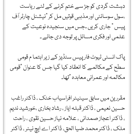
دہشت گردی کو جڑ سے ختم کرنے کے لئے ریاست
،سول سوسائٹی اور مذہبی قوتیں مل کر ”نیشنل چارٹر آف
پیس “ جاری کریں ۔جس میں سنجیدہ نوعیت کے
علمی اور فکری مسائل پر توجہ دی جائے ۔
پاک انسٹی ٹیوٹ فار پیس سٹڈیز کے زیر اہتما م قومی
سطح کے مکالمے کا انعقاد کیا گیا جس کا عنوان ”قومی
مکالمہ اور عمرانی معاہدہ “تھا۔
مقررین میں سابق سینیٹر افراسیاب خٹک ، ڈاکٹر راغب
حسین نعیمی ، ڈاکٹر قبلہ ایاز ، رشاد بخاری ،خورشید ندیم
، ڈاکٹر اعجاز صمدانی ، علامہ نیاز حسین نقوی ، راحت
ملک ، ڈاکٹر محمد ضیا الحق، ڈاکٹر اے ایچ نیئر ، ڈاکٹر