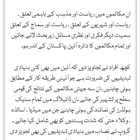
ان مکالموں میں ریاست اور مذہب کے باہمی تعلق ،
ریاست اور شہریوں کے تعلق ، ریاست اور سماج کے تعلق
سمیت دیگر فکری اور نظری مسائل زیر بحث لائے جائیں
اور تمام مکالموں کا دائرہ آئین ِ پاکستان کے اندر ہو۔
کچھ افراد نے تجاویز دیں کہ آئین میں بھی کئی بنیادی
تبدیلیوں کی ضرورت ہے جو آئینی طریقہ کار کے مطابق
ہونی چاہئیں ۔ان سہ جہتی مکالموں کے نتائج کی قومی
سطح پر تشہیر کی جائے ۔ان ڈائیلاگ میں تمام سٹیک
ہولڈرز کی نمائندگی ہونی چاہئے جن میں میڈیا ، اساتذہ
، وکلاء حتیٰ کہ شدت پسندوں کو بھی شامل کیا جائے ۔
گروپ نے نصاب میں بنیادی تبدیلیوں کی بھی تجویز دی