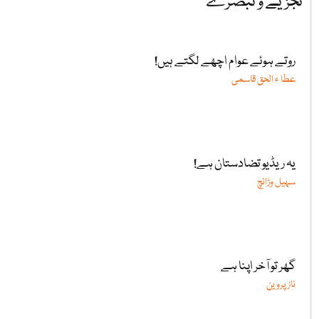
تجزیے و تبصرے
روتے ہوئے عوام اچھے لگتے ہیں!
عطا ء الحق قاسمی
یہ ریڈیو تضادستان ہے!
سہیل وڑائچ
گھر تو آخر اپنا ہے
ناز پروین