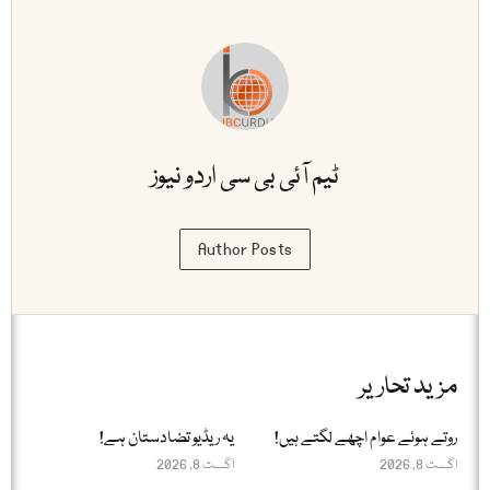
ٹیم آئی بی سی اردو نیوز
Author Posts
مزید تحاریر
روتے ہوئے عوام اچھے لگتے ہیں!
یہ ریڈیو تضادستان ہے!
اگست 8, 2026
اگست 8, 2026