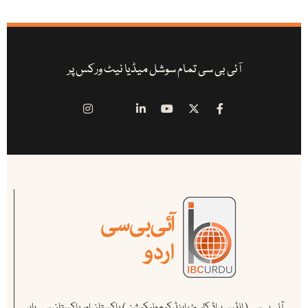
آئی بی سی تمام سوشل میڈیا نیٹ ورکس پر
آئی بی سی ( انڈس براڈ کاسٹ اینڈ کیمونیکیشن ) پاکستان اور پاکستان سے باہر