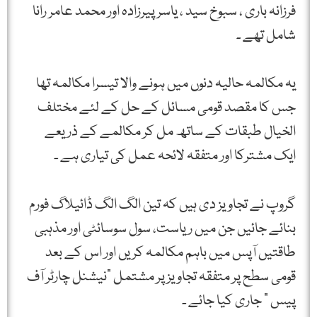
فرزانہ باری ، سبوخ سید ، یاسر پیرزادہ اور محمد عامر رانا
شامل تھے ۔
یہ مکالمہ حالیہ دنوں میں ہونے والا تیسرا مکالمہ تھا
جس کا مقصد قومی مسائل کے حل کے لئے مختلف
الخیال طبقات کے ساتھ مل کر مکالمے کے ذریعے
ایک مشترکا اور متفقہ لائحہ عمل کی تیاری ہے ۔
گروپ نے تجاویز دی ہیں کہ تین الگ الگ ڈائیلاگ فورم
بنائے جائیں جن میں ریاست، سول سوسائٹی اور مذہبی
طاقتیں آپس میں باہم مکالمہ کریں اور اس کے بعد
قومی سطح پر متفقہ تجاویز پر مشتمل ”نیشنل چارٹر آف
پیس “ جاری کیا جائے ۔