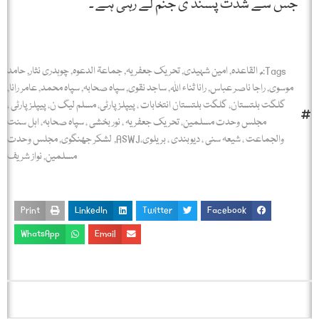
جس سے شدت پسند ی جنم لے رہی ہے ۔
Tags:
,
القاعدہ
,
امین شہیدی
,
تحریک جعفریہ
,
جماعۃ الدعوہ
,
چوہدری نثار
,
حامد
موسوی
,
راجا ناصر عباس
,
رانا ثناء اللہ
,
ساجد نقوی
,
سپاہ صحابہ
,
سپاہ محمد
,
عامر رانا
,
گلگت بلتستان، گلگت بلتستان انتخابات ، پیپلز پارٹی، مسلم لیگ ن، پیپلز پارٹی ،
مجلس وحدت مسلمین، تحریک جعفریہ ، نور بخشی ، سپاہ صحابہ، اہل سنت
والجماعت ، شیعہ سنی ، دیوبندی ، بریلوی،ASWJ
,
لشکر جھنگوی
,
مجلس وحدت
مسلمین
,
نواز شریف
Print
LinkedIn
Twitter
Facebook
WhatsApp
Email