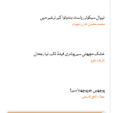
نیپال سیکولر ریاست ہندوتوا کے نرغے میں
محمد محسن خان راجپوت
خشک مچھلی سے پولٹری فیلڈ تک، نیا رجحان
ظریف بلوچ
پوچھیں جو پوچھنا ہے!
عطا ء الحق قاسمی