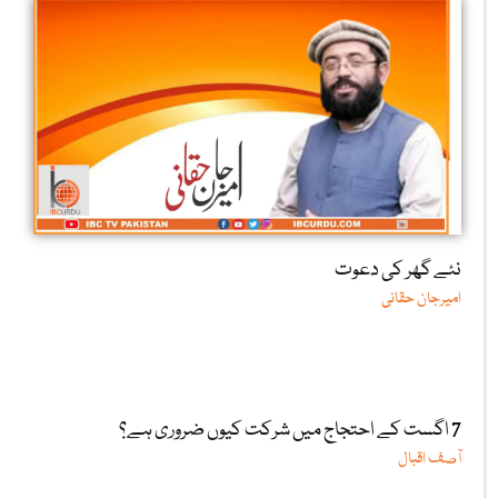
نئے گھر کی دعوت
امیرجان حقانی
7 اگست کے احتجاج میں شرکت کیوں ضروری ہے؟
آصف اقبال