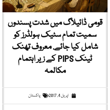
قومی ڈائیلاگ میں شدت پسندوں
سمیت تمام سٹیک ہولڈرز کو
شامل کیا جائے. معروف تھنک
ٹینک PIPS کے زیر اہتمام
مکالمہ
اپریل 4, 2017
پاکستان