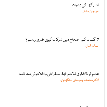
نئے گھر کی دعوت
امیرجان حقانی
7 اگست کے احتجاج میں شرکت کیوں ضروری ہے؟
آصف اقبال
عصرِ نو کا فکری تلاطم: ایک سقراطی و افلاطونی محاکمہ
ڈاکٹر محمد طیب خان سنگھانوی