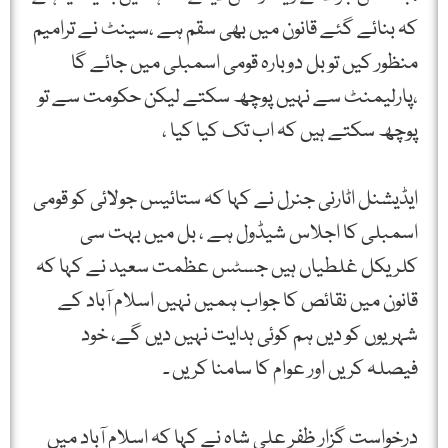
کہ بنائے گئے قانون میں بھی سقم ہے ،سینٹ نے ترامیم
منظور کیں تو بل دوبارہ قومی اسمبلی میں جائے گا
،پارلیمنٹ سے نہیں پوچھ سکتے لیکن حکومت سے تو
پوچھ سکتے ہیں کہ اب تک کیا کیا ،
ایڈیشنل اٹارنی جنرل نے کہا کہ ستائیس جولائی کو قومی
اسمبلی کا اجلاس شیڈول ہے ، بل میں بہت سی
کلریکل غلطیاں ہیں جسٹس عظمت سعید نے کہا کہ
قانون میں نقائص کا جواب ہمیں نہیں اسلام آباد کے
شہریوں کو دیں ہم کوئی ہدایت نہیں دیں گے، خود
فیصلہ کریں اور عوام کا سامنا کریں ۔
درخواست گزار ظفر علی شاہ نے کہا کہ اسلام آباد میں