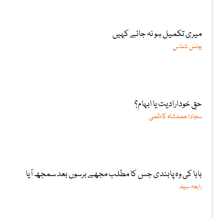
میری تکمیل ہو نہ جائے کہیں
یونس شناس
حقِ خودارادیت یا ابہام؟
سجاداحمدشاہ کاظمی
بابا کی وہ پابندی جس کا مطلب مجھے برسوں بعد سمجھ آیا
رابعہ سید