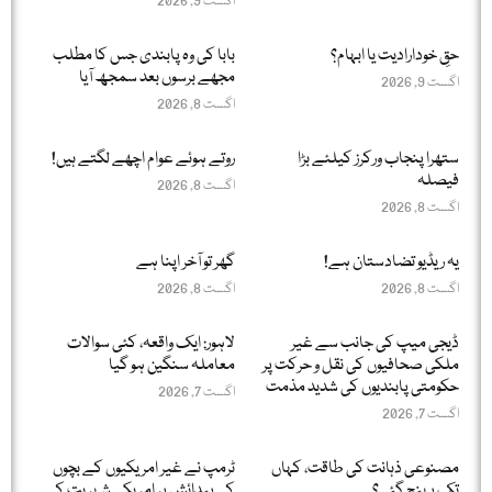
اگست 9, 2026
حقِ خودارادیت یا ابہام؟
بابا کی وہ پابندی جس کا مطلب
مجھے برسوں بعد سمجھ آیا
اگست 9, 2026
اگست 8, 2026
ستھرا پنجاب ورکرز کیلئے بڑا
روتے ہوئے عوام اچھے لگتے ہیں!
فیصلہ
اگست 8, 2026
اگست 8, 2026
یہ ریڈیو تضادستان ہے!
گھر تو آخر اپنا ہے
اگست 8, 2026
اگست 8, 2026
ڈیجی میپ کی جانب سے غیر
لاہور: ایک واقعہ، کئی سوالات
ملکی صحافیوں کی نقل و حرکت پر
معاملہ سنگین ہو گیا
حکومتی پابندیوں کی شدید مذمت
اگست 7, 2026
اگست 7, 2026
مصنوعی ذہانت کی طاقت، کہاں
ٹرمپ نے غیر امریکیوں کے بچوں
تک پہنچ گئی؟
کی پیدائش پر امریکی شہریت کے