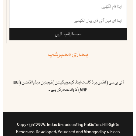
سبسکرائب کریں
ہماری ممبرشپ
آئی بی سی ( انڈس براڈ کاسٹ اینڈ کیمونیکیشن ) ڈیجٹیل میڈیاالائنس (DIGI
MAP) کا باقاعدہ رکن ہے ۔
Copyright2026. Indus Broadcasting Pakistan. All Rights
Reserved. Developed, Powered and Managed by xirz.co