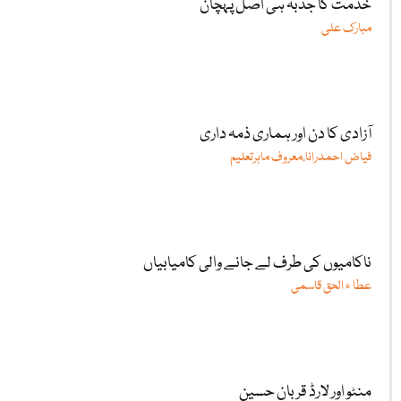
خدمت کا جذبہ ہی اصل پہچان
مبارک علی
آزادی کا دن اور ہماری ذمہ داری
فیاض احمدرانا،معروف ماہرتعلیم
ناکامیوں کی طرف لے جانے والی کامیابیاں
عطا ء الحق قاسمی
منٹو اور لارڈ قربان حسین