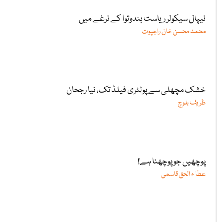
نیپال سیکولر ریاست ہندوتوا کے نرغے میں
محمد محسن خان راجپوت
خشک مچھلی سے پولٹری فیلڈ تک، نیا رجحان
ظریف بلوچ
پوچھیں جو پوچھنا ہے!
عطا ء الحق قاسمی