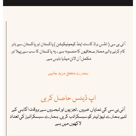
آئی بی سی ( انڈس براڈ کاسٹ اینڈ کیمونیکیشن ) پاکستان اور پاکستان سے باہر
کام کرنے والے ممتاز صحافیوں کا منصوبہ ہے ۔ یہ پاکستان کا سب سے پہلا اور
مکمل آن لائن میڈیا ہاوس ہے .
ہمارے متعلق مزید جانیے
اپ ڈیٹس حاصل کریں
آئی بی سی کی نمایاں خبروں ، تجزیوں اور تبصروں سے بروقت اگاہی کے
لئے ہمارے نیوز لیٹر کو سبسکرائب کریں. ہمارے سبسکرائبرز کی تعداد
لاکھوں میں ہے