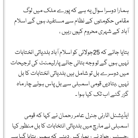
ہمارا دوسرا سوال یہ ہے کہ پورے ملک میں لوگ
مقامی حکومتوں کے نظام سے مستفید ہوں گے اسلام
آباد کے شہری محروم کیوں رہیں ،
بتایا جائے کہ 25جولائی کو اسلام آباد بلدیاتی انختابات
نہیں ہوں گے تو وجہ بتائی جائے پارلیمنٹ کی ترجیحات
میں دوسرے بل تو شامل ہیں بلدیاتی انختابات کا بل
نہیں ،بتادیں قومی اسمبلی سے بل پاس ہوئے چار ماہ
گزر گئے اب تک کیا ہوا ۔
ایڈیشنل اٹارنی جنرل عامر رحمان نے کہا کہ قومی
اسمبلی نے مارچ میں بلدیاتی انتخابات کا بل منظور کیا
،جسٹس جواد نے ریمارکس دیئے کہ ہمیں بتایا گیا ہے