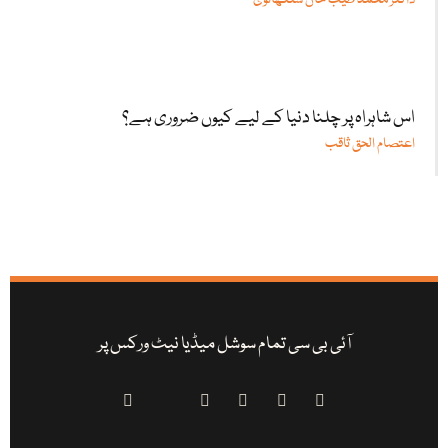
ڈاکٹر محمد طیب خان سنگھانوی
اس شاہراہ پر چلنا دنیا کے لیے کیوں ضروری ہے؟
اعتصام الحق ثاقب
آئی بی سی تمام سوشل میڈیا نیٹ ورکس پر