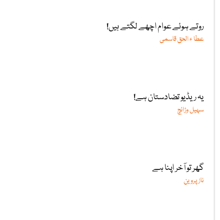
روتے ہوئے عوام اچھے لگتے ہیں!
عطا ء الحق قاسمی
یہ ریڈیو تضادستان ہے!
سہیل وڑائچ
گھر تو آخر اپنا ہے
ناز پروین