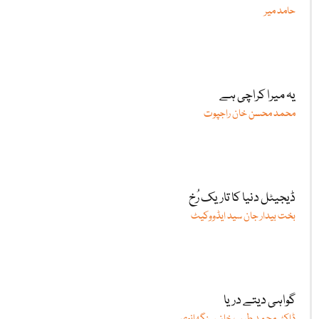
حامد میر
یہ میرا کراچی ہے
محمد محسن خان راجپوت
ڈیجیٹل دنیا کا تاریک رُخ
بخت بیدار جان سید ایڈووکیٹ
گواہی دیتے دریا