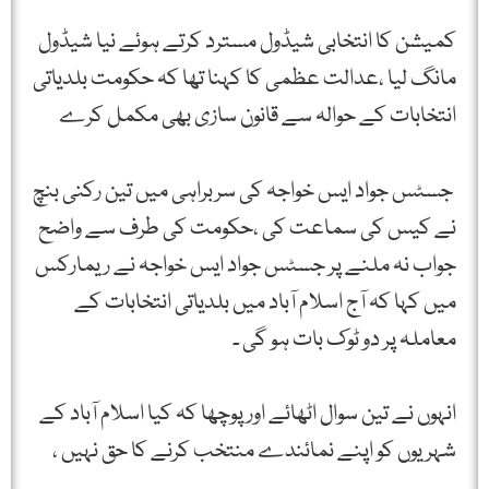
کمیشن کا انتخابی شیڈول مسترد کرتے ہوئے نیا شیڈول
مانگ لیا ،عدالت عظمی کا کہنا تھا کہ حکومت بلدیاتی
انتخابات کے حوالہ سے قانون سازی بھی مکمل کرے
جسٹس جواد ایس خواجہ کی سربراہی میں تین رکنی بنچ
نے کیس کی سماعت کی ،حکومت کی طرف سے واضح
جواب نہ ملنے پر جسٹس جواد ایس خواجہ نے ریمارکس
میں کہا کہ آج اسلام آباد میں بلدیاتی انتخابات کے
معاملہ پر دو ٹوک بات ہو گی ۔
انہوں نے تین سوال اٹھائے اور پوچھا کہ کیا اسلام آباد کے
شہریوں کو اپنے نمائندے منتخب کرنے کا حق نہیں ،