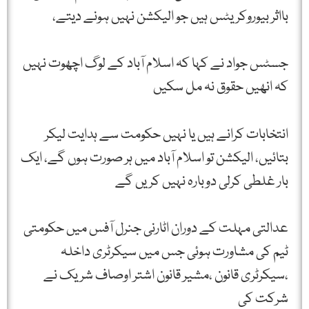
بااثر بیوروکریٹس ہیں جو الیکشن نہیں ہونے دیتے،
جسٹس جواد نے کہا کہ اسلام آباد کے لوگ اچھوت نہیں
کہ انھیں حقوق نہ مل سکیں
انتخابات کرانے ہیں یا نہیں حکومت سے ہدایت لیکر
بتائیں، الیکشن تو اسلام آباد میں ہر صورت ہوں گے، ایک
بار غلطی کرلی دوبارہ نہیں کریں گے
عدالتی مہلت کے دوران اٹارنی جنرل آفس میں حکومتی
ٹیم کی مشاورت ہوئی جس میں سیکرٹری داخلہ
،سیکرٹری قانون ،مشیر قانون اشتر اوصاف شریک نے
شرکت کی