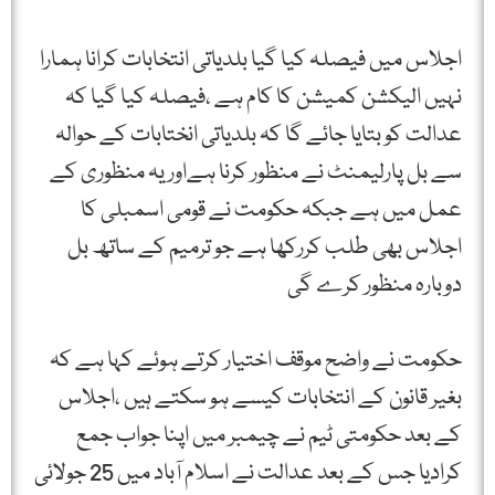
اجلاس میں فیصلہ کیا گیا بلدیاتی انتخابات کرانا ہمارا
نہیں الیکشن کمیشن کا کام ہے ،فیصلہ کیا گیا کہ
عدالت کو بتایا جائے گا کہ بلدیاتی انختابات کے حوالہ
سے بل پارلیمنٹ نے منظور کرنا ہےاور یہ منظوری کے
عمل میں ہے جبکہ حکومت نے قومی اسمبلی کا
اجلاس بھی طلب کررکھا ہے جو ترمیم کے ساتھ بل
دوبارہ منظور کرے گی
حکومت نے واضح موقف اختیار کرتے ہوئے کہا ہے کہ
بغیر قانون کے انتخابات کیسے ہو سکتے ہیں ،اجلاس
کے بعد حکومتی ٹیم نے چیمبر میں اپنا جواب جمع
کرادیا جس کے بعد عدالت نے اسلام آباد میں 25 جولائی