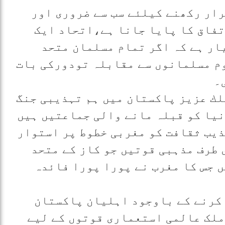
رار رکھنے کیلئے سب سے ضروری اور
تفاق کا پایا جانا ہے،اتحاد ایک
ار ہے کہ اگر تمام مسلمان متحد
وم مسلمانوں سے مقابلہ تودورکی بات
۔
لك عزيز پاکستان میں ہم تہذیبی جنگ
نیا کو قبلہ مانے والی جماعتیں ہیں
ذیب ثقافت کو مغربی خطوط پر استوار
 طرف مذہبی قوتیں جو کاز کے متحد
 جس کا مغرب نے پورا پورا فائدہ
ل کرنے کے باوجود اہلیان پاکستان
ملک عالمی استعماری قوتوں کے لیے