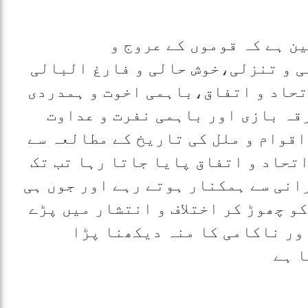
ن ہے کہ قوموں کے عروج و
 و تنزلی،خوش حالی و فارغ البالی
تحاد و اتفاق،باہمی اخوت و ہمدردی
رقہ بازی اور باہمی نفرت و عداوت
قوام و ملل کی تاریخ کے مطالعہ سے
اتحاد و اتفاق پایا جاتا رہا تب تک
انی سے ہمکنار ہوتے رہے اور جوں ہی
و چھوڑ کر اختلاف و انتشار ميں پڑے
اور ناکامی کا منہ دیکھنا پڑا
ا ہے