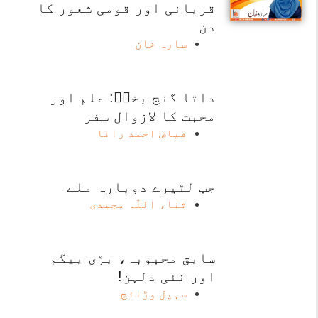
قربانی اور قومی شعور کا
دن
سارہ خان
داتا گنج بخشؒ: علم اور
محبت کا لازوال سفر
فیاض احمد رانا
جب لٹیرے دوبارہ ملے
ثناء اللّٰہ مجیدی
سابق محبوبہ، بڑی بیگم
اور نئی دلہن!
سہیل وڑائچ