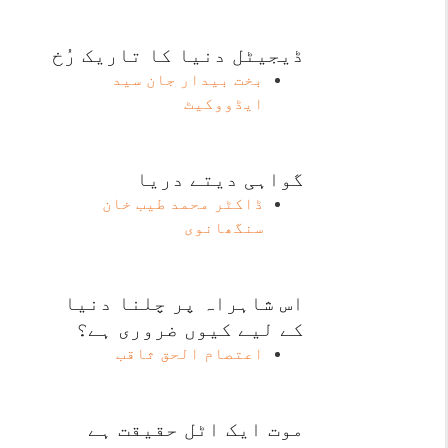
ڈیجیٹل دنیا کا تاریک رُخ
بخت بیدار جان سید
ایڈووکیٹ
گواہی دیتے دریا
ڈاکٹر محمد طیب خان
سنگھانوی
اس شاہراہ پر چلنا دنیا
کے لیے کیوں ضروری ہے؟
اعتصام الحق ثاقب
موت ایک اٹل حقیقت ہے