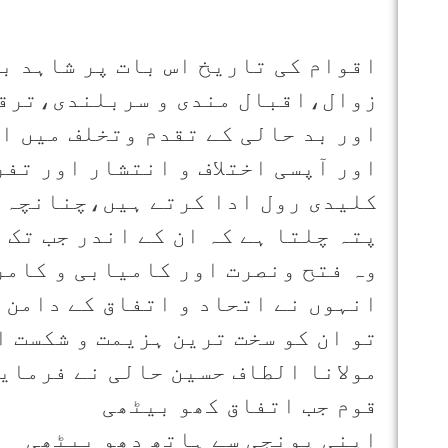
اقوام کی تاریخ اس بات پر شاہد بي
زوال،اقبال مندی و سربلندی،ترقی
اور بد حالی کے تقدم وتخلف میں ا
اور آپسی اختلاف و انتشار اور تف
کلیدی رول ادا کرتے ہیں،چنانچہ ا
پتہ چلتا ہے کہ ان کے اندر جب تک 
وہ فتح ونصرت اور کامیابی و کامر
انہوں نے اتحاد و اتفاق کے دامن ک
تو ان کو سخت ترین ہزیمت و شکست 
مولانا الطاف حسين حالی نے فرمای
قوم جب اتفاق کھو بیٹھی
اپنی پونجی سے ہاتھ دھو بیٹھی