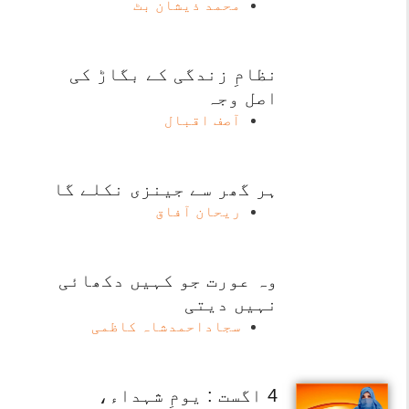
محمد ذیشان بٹ
نظامِ زندگی کے بگاڑ کی
اصل وجہ
آصف اقبال
ہر گھر سے جینزی نکلے گا
ریحان آفاق
وہ عورت جو کہیں دکھائی
نہیں دیتی
سجاداحمدشاہ کاظمی
4 اگست : یومِ شہداء،