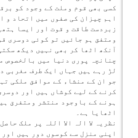
کسی بھی قوم وملت کے وجود کو برق
اہم چیزان کی صفوں میں اتحاد و ا
زبردست طاقت و قوت اور ایسا ہتھی
ومتفق ہو جائیں تو کوئی دوسری ق
آنکھ اٹھا کر بھی نہیں دیکھ سکتی
چنانچہ پوری دنیا میں بالخصوص م
لڑ رہے ہیں جہاں ایک طرف مغربی د
جو ان کے منشاء کے موافق ملکی تہ
کرنے کے لیے کوشاں ہیں اور دوسری
ہونے کے باوجود منتشر ومتفرق ہیں
اٹھایا ہے۔
نظریہ لا الہ الا اللہ پر ملک حاص
اپنی منزل سے کوسوں دور ہیں اور 