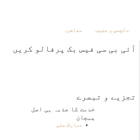
دلچسپ و عجیب
معاشرہ
آئی بی سی فیس بک پرفالو کریں
تجزیے و تبصرے
خدمت کا جذبہ ہی اصل
پہچان
مبارک علی