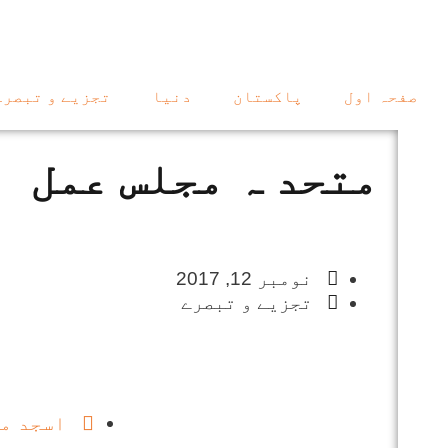
صفحہ اول
پاکستان
دنیا
تجزیے و تبصرے
متحد ہ مجلس عمل
نومبر 12, 2017
تجزیے و تبصرے
اسجد م