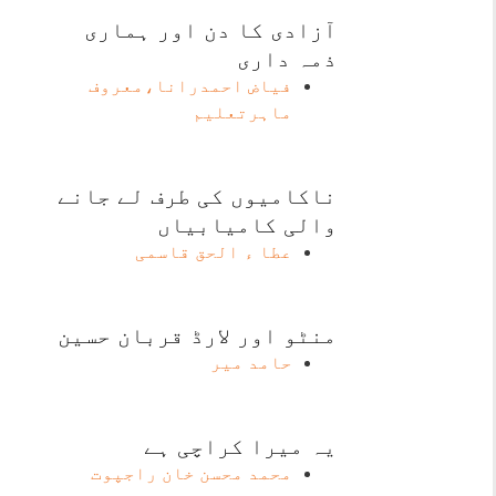
آزادی کا دن اور ہماری
ذمہ داری
فیاض احمدرانا،معروف
ماہرتعلیم
ناکامیوں کی طرف لے جانے
والی کامیابیاں
عطا ء الحق قاسمی
منٹو اور لارڈ قربان حسین
حامد میر
یہ میرا کراچی ہے
محمد محسن خان راجپوت