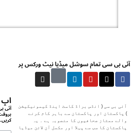
آئی بی سی تمام سوشل میڈیا نیٹ ورکس پر
اپ 
آئی ب
آئی بی سی ( انڈس براڈ کاسٹ اینڈ کیمونیکیشن
بروقت 
) پاکستان اور پاکستان سے باہر کام کرنے
کریں. 
والے ممتاز صحافیوں کا منصوبہ ہے ۔ یہ
پاکستان کا سب سے پہلا اور مکمل آن لائن میڈیا