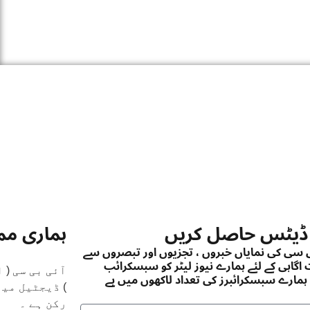
ڈیٹس حاصل کریں
ہماری م
ی سی کی نمایاں خبروں ، تجزیوں اور تبصروں سے
اگاہی کے لئے ہمارے نیوز لیٹر کو سبسکرائب
آئی بی سی (
ہمارے سبسکرائبرز کی تعداد لاکھوں میں ہے
رکن ہے ۔