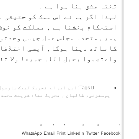
تختہ مشق بنا ہوا ہے ۔
لہذا اگر ہم نے اس ملک کو حقیقی م
استحکام بخشنا ہے ، مملکت کو خوش
ہمیں متحدہ مجلس عمل جیسی وحدتوں
کا ساتھ دینا ہوگا، آپسی اختلافا
واعتصموا بحبل اللہ جمیعا ولا تف
Tags:
ایم ایم اے
,
تحریک لبیک یارسول
یوسفزئی، طالبان ، تحریک نفاذ شریعت محمدی،
WhatsApp
Email
Print
LinkedIn
Twitter
Facebook