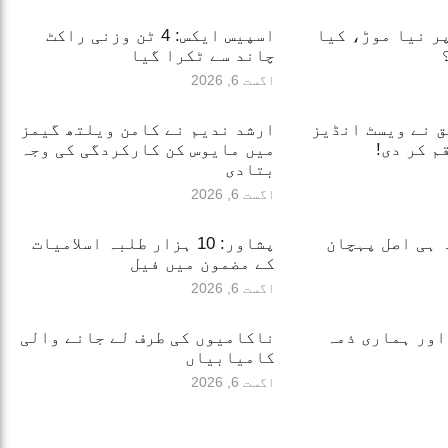
ر نیا موڑ، کیا
اسپیس ایکس: 4 ٹن وزنی راکٹ
چاند سے ٹکرا گیا
اگست 6, 2026
یق نے ویسٹ انڈیز
ارشد ندیم نے کامن ویلتھ گیمز
م کر دی!
میں مایوس کن کارکردگی کی وجہ
بتادی
اگست 6, 2026
 ہی اصل پہچان
پشاور: 10 ہزار طلبہ اسلامیات
کے مضمون میں فیل
اگست 6, 2026
اور ہماری ذمہ
ناکامیوں کی طرف لے جانے والی
کامیابیاں
اگست 6, 2026