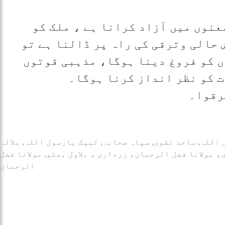
عنوں میں آزاد کرانا ہے ، ملک کو
 حالی وترقی کی راہ پر ڈالنا ہے تو
 کو فروغ دینا ہوگا، مذہبی قوتوں
ت کو نظر انداز کرنا ہوگا۔
رقوا۔
 اللہ
,
ساجد نقوی
,
سپاہ صحابہ
,
لبیک یارسول اللہ
,
ملالہ
 مولانا فضل الرحمان، زرداری ، بلاول بھٹو
,
مولانا فضل
الرحمان