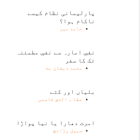
پارلیمانی نظام کیسے
ناکام ہوا؟
حامد میر
نفسِ امارہ سے نفسِ مطمئنہ
تک کا سفر
محمد ذیشان بٹ
بلیاں اور کتے
عطا ء الحق قاسمی
امرت دھارا یا نیا پواڑا
سہیل وڑائچ