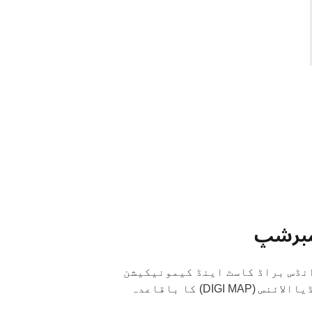
مبرشپ
 انڈس براڈ کاسٹ اینڈ کیمونیکیشن
) ڈیجٹیل میڈیاالائنس (DIGI MAP) کا باقاعدہ