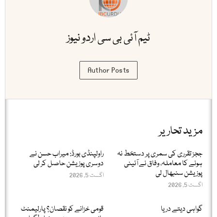
ٹیم آئی بی سی اردو نیوز
Author Posts
مزید تحاریر
ججز تقرری کی سمری پر دستخط نہ
راولپنڈی بورڈ: میراب حسن نے
ہونے کا معاملہ، وفاق نے آئینی
دوسری پوزیشن حاصل کر لی
پوزیشن سنبھال لی
اگست 5, 2026
اگست 5, 2026
گواہی دیتے دریا
قومی خزانے کو نقصان؟ پارلیمنٹ