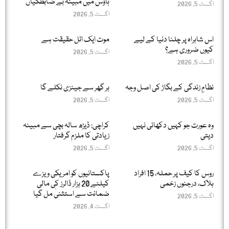
ہاؤس میں مبینہ بے ضابطگیاں
اگست 5, 2026
اگست 5, 2026
اس شاہراہ پر چلنا دنیا کے لیے
موت ایک اٹل حقیقت ہے
کیوں ضروری ہے؟
اگست 5, 2026
اگست 5, 2026
نظامِ زندگی کے بگاڑ کی اصل وجہ
ہر گھر سے جینزی نکلے گا
اگست 5, 2026
اگست 5, 2026
وہ عورت جو کہیں دکھائی نہیں
کراچی: ڈیڑھ سالہ بچی سے مبینہ
دیتی
زیادتی کا ملزم گرفتار
اگست 5, 2026
اگست 5, 2026
روس کا کیف پر حملہ، 15 افراد
پاکستانیوں کو امریکی ویزے
ہلاک، درجنوں زخمی
کیلئے 20 ہزار ڈالرز کی مالی
ضمانت سے استثنیٰ مل گیا
اگست 5, 2026
اگست 4, 2026