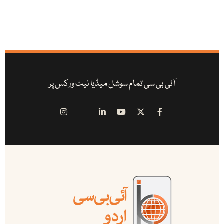
آئی بی سی تمام سوشل میڈیا نیٹ ورکس پر