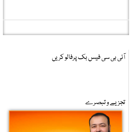
آئی بی سی فیس بک پرفالو کریں
تجزیے و تبصرے