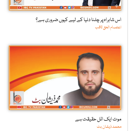
اس شاہراہ پر چلنا دنیا کے لیے کیوں ضروری ہے؟
اعتصام الحق ثاقب
موت ایک اٹل حقیقت ہے
محمد ذیشان بٹ