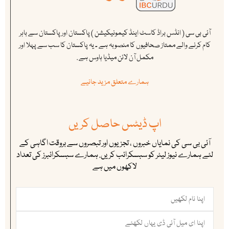
آئی بی سی ( انڈس براڈ کاسٹ اینڈ کیمونیکیشن ) پاکستان اور پاکستان سے باہر
کام کرنے والے ممتاز صحافیوں کا منصوبہ ہے ۔ یہ پاکستان کا سب سے پہلا اور
مکمل آن لائن میڈیا ہاوس ہے .
ہمارے متعلق مزید جانیے
اپ ڈیٹس حاصل کریں
آئی بی سی کی نمایاں خبروں ، تجزیوں اور تبصروں سے بروقت اگاہی کے
لئے ہمارے نیوز لیٹر کو سبسکرائب کریں. ہمارے سبسکرائبرز کی تعداد
لاکھوں میں ہے