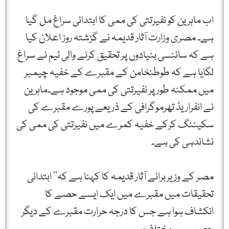
اب ماہرین کو نفیرتتی کی ممی کا ابتدائی سراغ مل گیا
ہے۔ مصری وزارت آثار قدیمہ نے گزشتہ روز اعلان کیا
ہے کہ سائنسی بنیادوں پر تحقیق کرنے والی ٹیم نے سراغ
لگایا ہے کہ طوطنخامن کے مقبرے کے خفیہ چیمبر
میں ممکنہ طور پر نفیرتتی کی ممی موجود ہے۔ماہرین
نے انفراریڈ تھرموگرافی کے ذریعے پورے مقبرے کی
سکیننگ کرکے خفیہ کمرے میں نفیرتتی کی ممی کی
نشاندہی کی ہے۔
مصر کے وزیربرائے آثار قدیمہ کا کہنا ہے کہ’’ ابتدائی
تحقیقات میں مقبرے میں ایک ایسے حصے کا
انکشاف ہوا ہے جس کا درجہ حرارت مقبرے کے دیگر