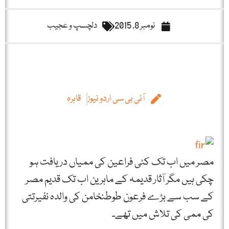
نومبر 8, 2015
دلچسپ و عجیب
آئی بی سی اردو نیوز
قاہرہ
مصر میں اب تک کئی فراعین کی ممیاں دریافت ہو
چکی ہیں مگر آثار قدیمہ کے ماہرین اب تک قدیم مصر
کے سب سے بڑے فرعون طوطنخامن کی والدہ نفیرتتی
کی ممی کی تلاش میں تھے۔