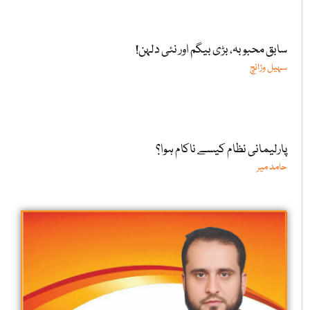
سابق محبوبہ، بڑی بیگم اور نئی دلہن!
سہیل وڑائچ
پارلیمانی نظام کیسے ناکام ہوا؟
حامد میر