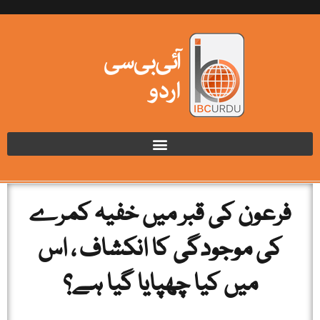
فرعون کی قبر میں خفیہ کمرے
کی موجودگی کا انکشاف ، اس
میں کیا چھپایا گیا ہے؟