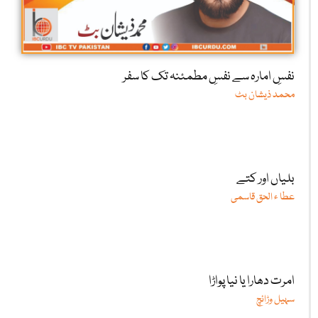
نفسِ امارہ سے نفسِ مطمئنہ تک کا سفر
محمد ذیشان بٹ
بلیاں اور کتے
عطا ء الحق قاسمی
امرت دھارا یا نیا پواڑا
سہیل وڑائچ