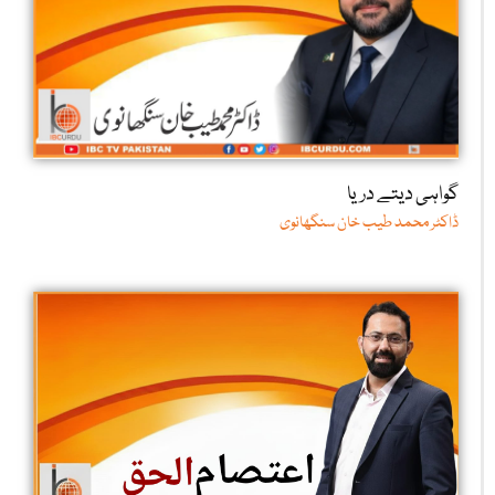
گواہی دیتے دریا
ڈاکٹر محمد طیب خان سنگھانوی