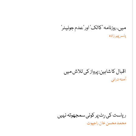
میں، روزنامہ ’کالک‘ اور ’عدم جونیئر‘
یاسر پیر زادہ
اقبال کا شاہین: پرواز کی تلاش میں
آمنہ درانی
ریاست کی رِٹ پر کوئی سمجھوتہ نہیں
محمد محسن خان راجپوت