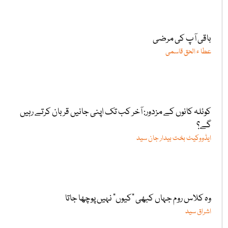
باقی آپ کی مرضی
عطا ء الحق قاسمی
کوئلہ کانوں کے مزدور: آخر کب تک اپنی جانیں قربان کرتے رہیں
گے؟
ایڈووکیٹ بخت بیدار جان سید
وہ کلاس روم جہاں کبھی "کیوں” نہیں پوچھا جاتا
اشراق سید