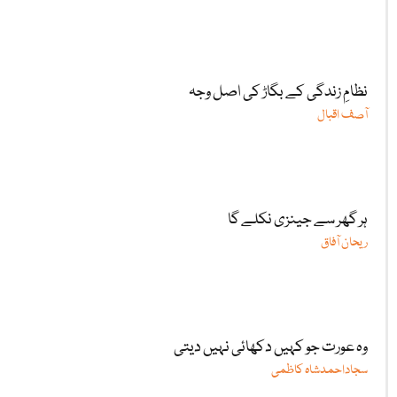
نظامِ زندگی کے بگاڑ کی اصل وجہ
آصف اقبال
ہر گھر سے جینزی نکلے گا
ریحان آفاق
وہ عورت جو کہیں دکھائی نہیں دیتی
سجاداحمدشاہ کاظمی