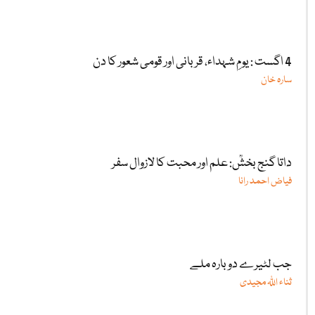
4 اگست : یومِ شہداء، قربانی اور قومی شعور کا دن
سارہ خان
داتا گنج بخشؒ: علم اور محبت کا لازوال سفر
فیاض احمد رانا
جب لٹیرے دوبارہ ملے
ثناء اللّٰہ مجیدی