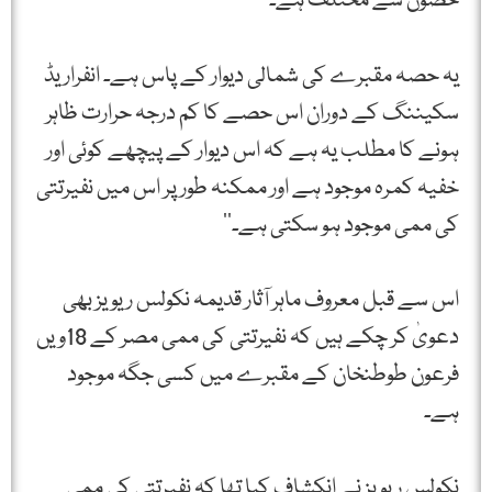
حصوں سے مختلف ہے۔
یہ حصہ مقبرے کی شمالی دیوار کے پاس ہے۔ انفراریڈ
سکیننگ کے دوران اس حصے کا کم درجہ حرارت ظاہر
ہونے کا مطلب یہ ہے کہ اس دیوار کے پیچھے کوئی اور
خفیہ کمرہ موجود ہے اور ممکنہ طور پر اس میں نفیرتتی
کی ممی موجود ہو سکتی ہے۔‘‘
اس سے قبل معروف ماہر آثار قدیمہ نکولس ریویز بھی
دعویٰ کر چکے ہیں کہ نفیرتتی کی ممی مصر کے 18ویں
فرعون طوطنخان کے مقبرے میں کسی جگہ موجود
ہے۔
نکولس ریویز نے انکشاف کیا تھا کہ نفیرتتی کی ممی