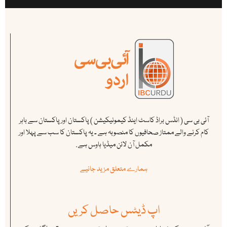
آئی بی سی ( انڈس براڈ کاسٹ اینڈ کیمونیکیشن ) پاکستان اور پاکستان سے باہر
کام کرنے والے ممتاز صحافیوں کا منصوبہ ہے ۔ یہ پاکستان کا سب سے پہلا اور
مکمل آن لائن میڈیا ہاوس ہے .
ہمارے متعلق مزید جانیے
اپ ڈیٹس حاصل کریں