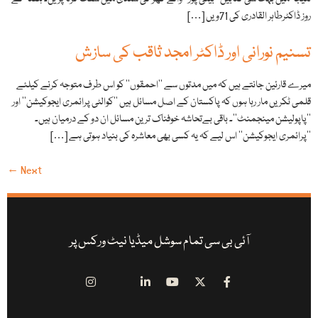
روز ڈاکٹرطاہر القادری کی 71ویں […]
تسنیم نورانی اور ڈاکٹر امجد ثاقب کی سازش
میرے قارئین جانتے ہیں کہ میں مدتوں سے ’’احمقوں‘‘ کو اس طرف متوجہ کرنے کیلئے
قلمی ٹکریں مار رہا ہوں کہ پاکستان کے اصل مسائل ہیں ’’کوالٹی پرائمری ایجوکیشن‘‘ اور
’’پاپولیشن مینجمنٹ‘‘۔ باقی بےتحاشہ خوفناک ترین مسائل ان دو کے درمیان ہیں۔
’’پرائمری ایجوکیشن‘‘ اس لیے کہ یہ کسی بھی معاشرہ کی بنیاد ہوتی ہے […]
←
Next
آئی بی سی تمام سوشل میڈیا نیٹ ورکس پر