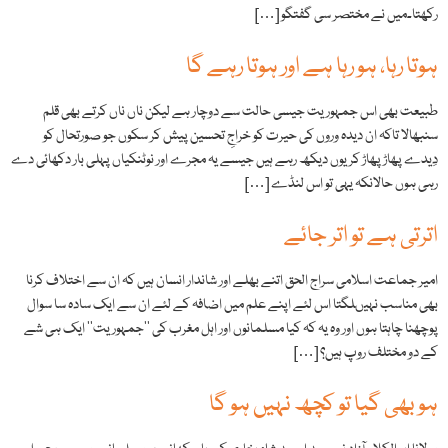
رکھتا۔میں نے مختصر سی گفتگو […]
ہوتا رہا، ہو رہا ہے اور ہوتا رہے گا
طبیعت بھی اس جمہوریت جیسی حالت سے دوچار ہے لیکن ناں ناں کرتے بھی قلم
سنبھالا تاکہ ان دیدہ وروں کی حیرت کو خراجِ تحسین پیش کر سکوں جو صورتحال کو
دِیدے پھاڑ پھاڑ کر یوں دیکھ رہے ہیں جیسے یہ مجرے اور نوٹنکیاں پہلی بار دکھائی دے
رہی ہوں حالانکہ یہی تو اس لنڈے […]
اترتی ہے تو اتر جائے
امیر جماعت اسلامی سراج الحق اتنے بھلے اور شاندار انسان ہیں کہ ان سے اختلاف کرنا
بھی مناسب نہیںلگتا اس لئے اپنے علم میں اضافہ کے لئے ان سے ایک سادہ سا سوال
پوچھنا چاہتا ہوں اور وہ یہ کہ کیا مسلمانوں اور اہل مغرب کی ’’جمہوریت‘‘ ایک ہی شے
کے دو مختلف روپ ہیں؟ […]
ہو بھی گیا تو کچھ نہیں ہو گا