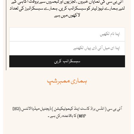
آئی بی سی کی نمایاں خبروں ، تجزیوں اور تبصروں سے بروقت اگاہی کے
لئے ہمارے نیوز لیٹر کو سبسکرائب کریں. ہمارے سبسکرائبرز کی تعداد
لاکھوں میں ہے
سبسکرائب کریں
ہماری ممبرشپ
آئی بی سی ( انڈس براڈ کاسٹ اینڈ کیمونیکیشن ) ڈیجٹیل میڈیاالائنس (DIGI
MAP) کا باقاعدہ رکن ہے ۔