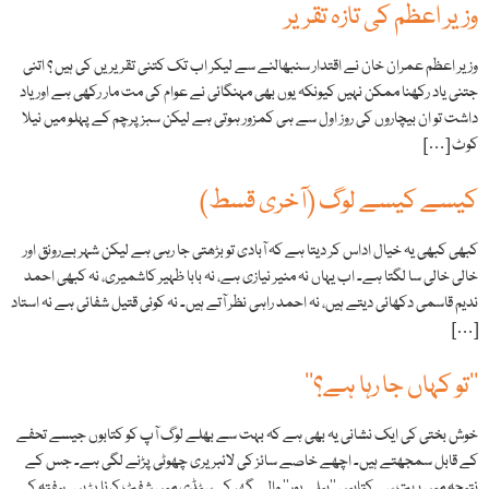
وزیر اعظم کی تازہ تقریر
وزیر اعظم عمران خان نے اقتدار سنبھالنے سے لیکر اب تک کتنی تقریریں کی ہیں ؟ اتنی
جتنی یاد رکھنا ممکن نہیں کیونکہ یوں بھی مہنگائی نے عوام کی مت مار رکھی ہے اور یاد
داشت تو ان بیچاروں کی روز اول سے ہی کمزور ہوتی ہے لیکن سبز پرچم کے پہلو میں نیلا
کوٹ […]
کیسے کیسے لوگ (آخری قسط)
کبھی کبھی یہ خیال اداس کر دیتا ہے کہ آبادی تو بڑھتی جا رہی ہے لیکن شہر بےرونق اور
خالی خالی سا لگتا ہے۔ اب یہاں نہ منیر نیازی ہے، نہ بابا ظہیر کاشمیری، نہ کبھی احمد
ندیم قاسمی دکھائی دیتے ہیں، نہ احمد راہی نظر آتے ہیں۔ نہ کوئی قتیل شفائی ہے نہ استاد
[…]
’’تو کہاں جا رہا ہے؟‘‘
خوش بختی کی ایک نشانی یہ بھی ہے کہ بہت سے بھلے لوگ آپ کو کتابوں جیسے تحفے
کے قابل سمجھتے ہیں۔ اچھے خاصے سائز کی لائبریری چھوٹی پڑنے لگی ہے۔ جس کے
نتیجہ میں بہت سی کتابیں ’’بیلی پور‘‘ والے گھر کی سٹڈی میں شفٹ کرنا پڑیں۔ ہفتہ کے