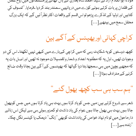
مولانا ابو الکلام آزاد نے سید احمد شاہ بخاری کے ہاں کھانے پر مسلمانوں میں روح عمل
کے فقدان پر بات کرتے ہوئے کوزے میں دریانہیں سمندر بند کر دیا ۔فرمایا، ’’تصوف کی
کتابیں اور اولیا کے تذکرے پڑھو تو اس قسم کے واقعات اکثر نظر آئیں گے کہ ایک بزرگ
محفل سمع میں بیٹھے […]
کراچی کہانی اور بھینس کے آگے بین
کچھ دوستوں کو یہ شکایت رہی کہ میں کراچی کےبارے میں کبھی نہیں لکھتا۔ اس کی دو
وجوہات تھیں۔ اول یہ کہ مطلوبہ اعداد و شمار و تفصیلات موجود نہ تھیں اور اصل بات یہ
کہ مجھے بچپن میں ہی سمجھا،بتا دیا گیاتھا کہ بھینسوں کے آگے بین بجانا وقت ضائع
کرنے کے مترادف ہوتا […]
’’ہم سب ہی سب کچھ بھول گئے‘‘
شعر سے شروع کرتے ہیں: میں جس کویاد کرتا ہوں بہت ہی یاد کرتا ہوں میں جس کوبھول
جاتا ہوں بہت ہی بھول جاتا ہوں عوام کی یاد داشت تو کمزور ہوتی ہی ہے لیکن اس زناٹے
دار ماحول میں تو نام نہاد خواص کی یادداشت کوبھی ’’زنگ‘‘ دیمک یا کینسر نگل چکا۔
’’زندہ ہے […]