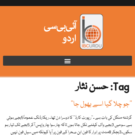
Tag:
حسن نثار
’’جو چلا گیا اسے بھول جا‘‘
گزشتہ منگل کی بات ہے ۔’’رپورٹ کارڈ‘‘ کا دوسرا دن تھا۔ ریکارڈنگ عموماً5بجے ہوتی
ہے، سو میں 3بجے واک کیلئے نکل جاتا ہوں تاکہ چار سوا چار واپس آکر 5بجے تک تیار ہو
سکوں۔3بجکر 8منٹ پر ابرار کا فون ابن صحرا کے فون پر آیا کیونکہ میں سیل فون نہیں