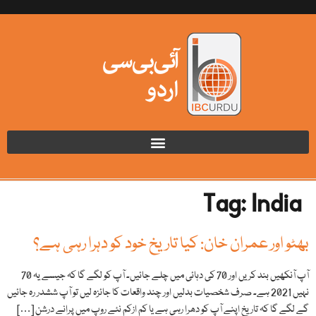
Tag:
India
بھٹو اور عمران خان: کیا تاریخ خود کو دہرا رہی ہے؟
آپ آنکھیں بند کریں اور 70 کی دہائی میں چلے جائیں۔ آپ کو لگے گا کہ جیسے یہ 70
نہیں 2021 ہے۔ صرف شخصیات بدلیں اور چند واقعات کا جائزہ لیں تو آپ ششدر رہ جائیں
گے لگے گا کہ تاریخ اپنے آپ کو دھرا رہی ہے یا کم ازکم نئے روپ میں پرانے درشن […]