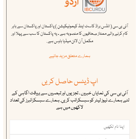
آئی بی سی ( انڈس براڈ کاسٹ اینڈ کیمونیکیشن ) پاکستان اور پاکستان سے باہر
کام کرنے والے ممتاز صحافیوں کا منصوبہ ہے ۔ یہ پاکستان کا سب سے پہلا اور
مکمل آن لائن میڈیا ہاوس ہے .
ہمارے متعلق مزید جانیے
اپ ڈیٹس حاصل کریں
آئی بی سی کی نمایاں خبروں ، تجزیوں اور تبصروں سے بروقت اگاہی کے
لئے ہمارے نیوز لیٹر کو سبسکرائب کریں. ہمارے سبسکرائبرز کی تعداد
لاکھوں میں ہے