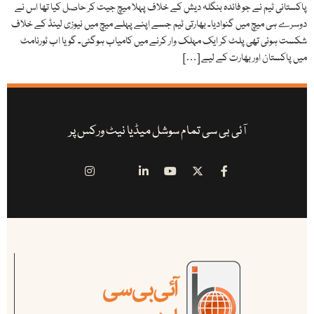
پاکستانی ٹیم نے جو فائدہ بنگلہ دیش کے خلاف پہلا میچ جیت کر حاصل کیا تھا اس نے
دوسرے ہی میچ میں گنوادیا۔ بھارتی ٹیم جسے اپنے پہلے میچ میں نیوزی لینڈ کے خلاف
شکست ہوئی تھی پلٹ کر ایک مہلک وار کرنے میں کامیاب ہوگئی۔ گویا اب ٹورنامٹ
میں پاکستان اور بھارت کے لیے […]
آئی بی سی تمام سوشل میڈیا نیٹ ورکس پر