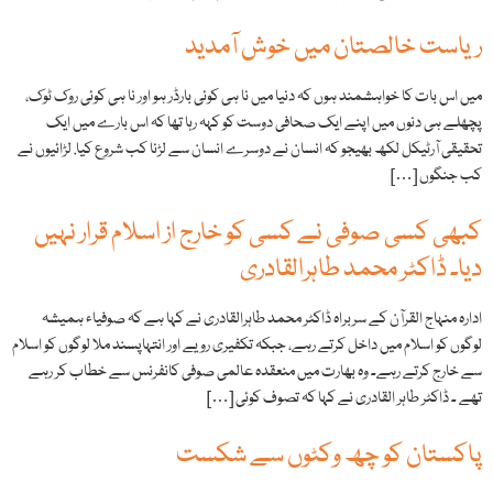
ریاست خالصتان میں خوش آمدید
میں اس بات کا خواہشمند ہوں کہ دنیا میں نا ہی کوئی بارڈر ہو اور نا ہی کوئی روک ٹوک،
پچھلے ہی دنوں میں اپنے ایک صحافی دوست کو کہہ رہا تھا کہ اس بارے میں ایک
تحقیقی آرٹیکل لکھ بھیجو کہ انسان نے دوسرے انسان سے لڑنا کب شروع کیا. لڑائیوں نے
کب جنگوں […]
کبھی کسی صوفی نے کسی کو خارج از اسلام قرار نہیں
دیا۔ ڈاکٹر محمد طاہرالقادری
ادارہ منہاج القرآن کے سربراہ ڈاکٹر محمد طاہرالقادری نے کہا ہے کہ صوفیاء ہمیشہ
لوگوں کو اسلام میں داخل کرتے رہے، جبکہ تکفیری رویے اور انتہاپسند ملا لوگوں کو اسلام
سے خارج کرتے رہے۔ وہ بھارت میں منعقدہ عالمی صوفی کانفرنس سے خطاب کر رہے
تھے ۔ ڈاکٹر طاہر القادری نے کہا کہ تصوف کوئی […]
پاکستان کو چھ وکٹوں سے شکست