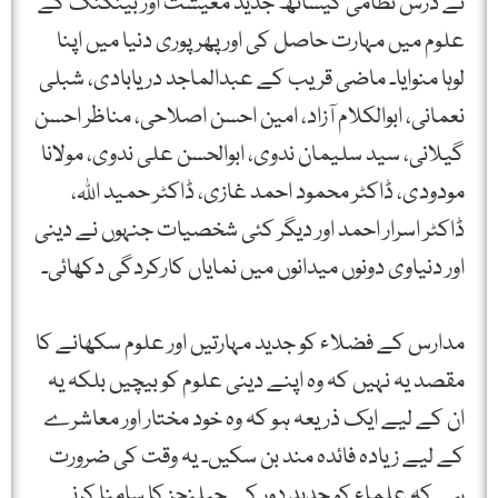
نے درس نظامی کیساتھ جدید معیشت اور بینکنگ کے
علوم میں مہارت حاصل کی اور پھر پوری دنیا میں اپنا
لوہا منوایا۔ ماضی قریب کے عبدالماجد دریابادی، شبلی
نعمانی، ابوالکلام آزاد، امین احسن اصلاحی، مناظر احسن
گیلانی، سید سلیمان ندوی، ابوالحسن علی ندوی، مولانا
مودودی، ڈاکٹر محمود احمد غازی، ڈاکٹر حمید اللہ،
ڈاکٹر اسرار احمد اور دیگر کئی شخصیات جنہوں نے دینی
اور دنیاوی دونوں میدانوں میں نمایاں کارکردگی دکھائی۔
مدارس کے فضلاء کو جدید مہارتیں اور علوم سکھانے کا
مقصد یہ نہیں کہ وہ اپنے دینی علوم کو بیچیں بلکہ یہ
ان کے لیے ایک ذریعہ ہو کہ وہ خود مختار اور معاشرے
کے لیے زیادہ فائدہ مند بن سکیں۔ یہ وقت کی ضرورت
ہے کہ علماء کو جدید دور کے چیلنجز کا سامنا کرنے