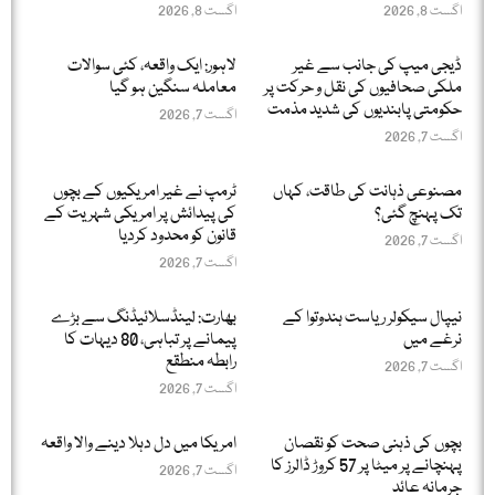
اگست 8, 2026
اگست 8, 2026
ڈیجی میپ کی جانب سے غیر
لاہور: ایک واقعہ، کئی سوالات
ملکی صحافیوں کی نقل و حرکت پر
معاملہ سنگین ہو گیا
حکومتی پابندیوں کی شدید مذمت
اگست 7, 2026
اگست 7, 2026
مصنوعی ذہانت کی طاقت، کہاں
ٹرمپ نے غیر امریکیوں کے بچوں
تک پہنچ گئی؟
کی پیدائش پر امریکی شہریت کے
قانون کو محدود کردیا
اگست 7, 2026
اگست 7, 2026
نیپال سیکولر ریاست ہندوتوا کے
بھارت: لینڈسلائیڈنگ سے بڑے
نرغے میں
پیمانے پر تباہی، 80 دیہات کا
رابطہ منطقع
اگست 7, 2026
اگست 7, 2026
بچوں کی ذہنی صحت کو نقصان
امریکا میں دل دہلا دینے والا واقعہ
پہنچانے پر میٹا پر 57 کروڑ ڈالرز کا
اگست 7, 2026
جرمانہ عائد