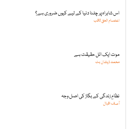
اس شاہراہ پر چلنا دنیا کے لیے کیوں ضروری ہے؟
اعتصام الحق ثاقب
موت ایک اٹل حقیقت ہے
محمد ذیشان بٹ
نظامِ زندگی کے بگاڑ کی اصل وجہ
آصف اقبال