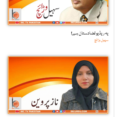
یہ ریڈیو تضادستان ہے!
سہیل وڑائچ