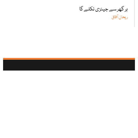
ہر گھر سے جینزی نکلے گا
ریحان آفاق
آئی بی سی تمام سوشل میڈیا نیٹ ورکس پر