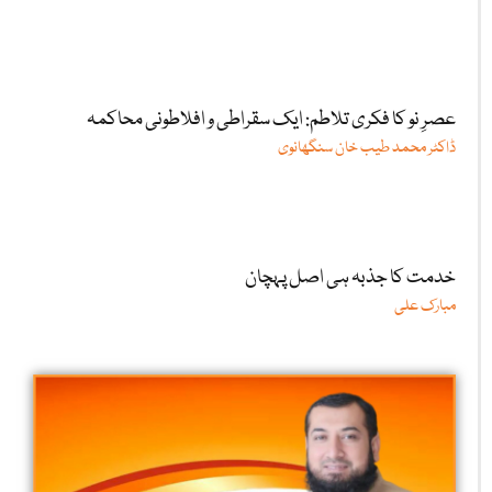
عصرِ نو کا فکری تلاطم: ایک سقراطی و افلاطونی محاکمہ
ڈاکٹر محمد طیب خان سنگھانوی
خدمت کا جذبہ ہی اصل پہچان
مبارک علی