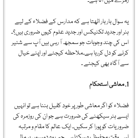
زمرے میں آتا ہے۔
یہ سوال بار بار اٹھتا ہے کہ مدارس کے فضلاء کے لیے
ہنر اور جدید تکنیکس اور جدید علوم کیوں ضروری ہیں؟۔
اس کی چند وجوہات جو سمجھ آ رہی ہیں آپ سے شئیر
کرنے کو دل کررہا ہے۔ملاحظہ کیجئے اور اپنے خیال
سے آگاہ بھی کیجئے ۔
1. معاشی استحکام
فضلاء کو اگر معاشی طور پر خود کفیل بننا ہے تو انہیں
ایسے ہنر سیکھنے کی ضرورت ہے جو ان کی روزمرہ کی
ضروریات کو پورا کر سکیں۔ ایک عالم کا مقام و مرتبہ
اسی وقت محفوظ رہ سکتا ہے جب وہ دوسروں پر مالی