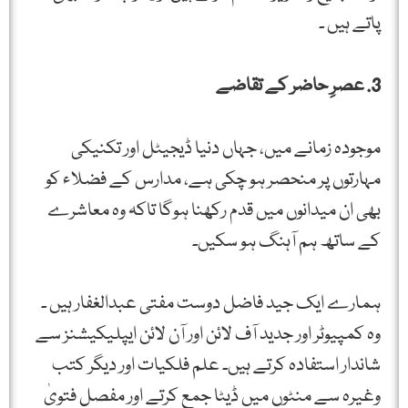
پاتے ہیں ۔
3. عصرِ حاضر کے تقاضے
موجودہ زمانے میں، جہاں دنیا ڈیجیٹل اور تکنیکی
مہارتوں پر منحصر ہو چکی ہے، مدارس کے فضلاء کو
بھی ان میدانوں میں قدم رکھنا ہوگا تاکہ وہ معاشرے
کے ساتھ ہم آہنگ ہو سکیں۔
ہمارے ایک جید فاضل دوست مفتی عبدالغفار ہیں ۔
وہ کمپیوٹر اور جدید آف لائن اور آن لائن ایپلیکیشنز سے
شاندار استفادہ کرتے ہیں۔ علم فلکیات اور دیگر کتب
وغیرہ سے منٹوں میں ڈیٹا جمع کرتے اور مفصل فتویٰ