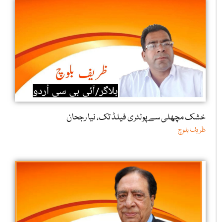
خشک مچھلی سے پولٹری فیلڈ تک، نیا رجحان
ظریف بلوچ