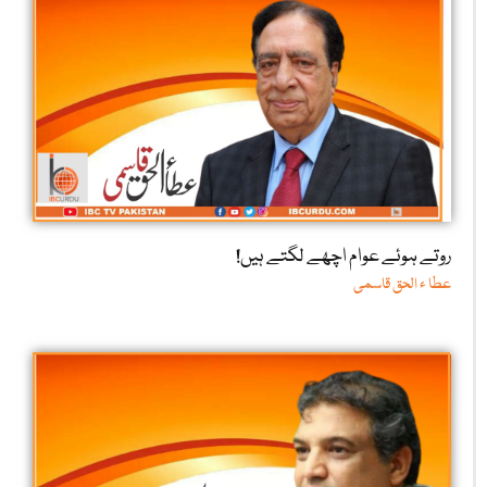
روتے ہوئے عوام اچھے لگتے ہیں!
عطا ء الحق قاسمی