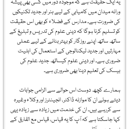
یہ ایک حقیقت ہے کہ موجودہ دور میں کسی بھی پیشہ
ورانہ میدان میں کامیابی کے لیے ہنر اور جدید تکنیکوں
کی ضرورت ہے۔ مدارس کے فضلاء کو بھی اس حقیقت
کو تسلیم کرنا ہوگا کہ دینی علوم کی تدریس و تبلیغ کے
ساتھ ساتھ اپنے روزگار کو بہتر بنانے کے لیے عملی
مہارتیں اور جدید ٹیکنالوجی کے استعمال کی اہلیت
ضروری ہے۔ اور دینی علوم کیساتھ جدید علوم کی
بیسک کی تعلیم دینا بھی ضروری ہے۔
ہمارے کچھ دوست اس حوالے سے الزامی جوابات
دیتے ہوئے ان کا موازنہ ڈاکٹر، انجینئرز اور وکلاء وغیرہ
سے کررہے ہیں۔ ان کی خدمت میں زیادہ سے زیادہ یہی
کہا جاسکتا ہے کہ آپ کا یہ قیاس، قیاس مع الفارق کے