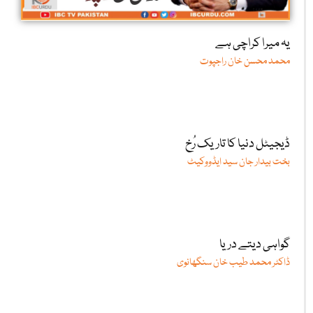
یہ میرا کراچی ہے
محمد محسن خان راجپوت
ڈیجیٹل دنیا کا تاریک رُخ
بخت بیدار جان سید ایڈووکیٹ
گواہی دیتے دریا
ڈاکٹر محمد طیب خان سنگھانوی