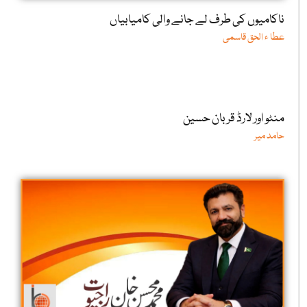
ناکامیوں کی طرف لے جانے والی کامیابیاں
عطا ء الحق قاسمی
منٹو اور لارڈ قربان حسین
حامد میر