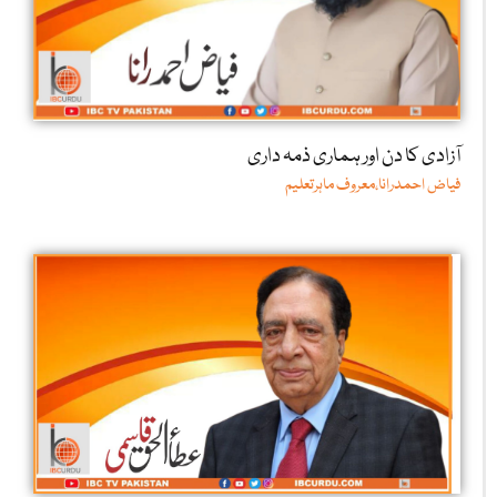
آزادی کا دن اور ہماری ذمہ داری
فیاض احمدرانا،معروف ماہرتعلیم