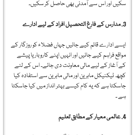
سکیں اور اس سے آمدنی بھی حاصل کر سکیں۔
3. مدارس کے فارغ التحصیل افراد کے لیے ادارے
ایسے ادارے قائم کیے جائیں جہاں فضلاء کو روزگار کے
مواقع فراہم کیے جائیں اور انہیں اپنے کاروبار یا پیشے
کے آغاز کے لیے مالی معاونت دی جائے۔ اس کے لئے
کچھ ٹیکنیکل ماہرین اور مالی ماہرین سے استفادہ کیا
جاسکتا ہے کہ یہ کام کیسے بہتر انداز میں کیا جاسکتا
ہے ۔
4. عالمی معیار کے مطابق تعلیم