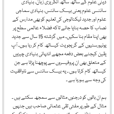
دینی علوم کے ساتھ ساتھ انگریزی زبان، بنیادی
سائنسی علوم یعنی بیسک سائنس، بنیادی سماجی
علوم اور جدید ٹیکنالوجی کی تعلیم کو بھی مدارس کے
نصاب کا حصہ بنایا جائے تاکہ فضلاء عالمی سطح پر
بھی اپنا مقام بنا سکیں۔ میں گزشتہ 15 سال سے جدید
یونیورسٹیوں کے گریجویٹ کیساتھ کام کر رہا ہوں۔ آپ
یقین کیجئے بعض دفعہ مجھے انتہائی بنیادی چیزوں
کے متعلق بھی ان پروفیسروں سے پوچھنا پڑتا ہے جن
کیساتھ کام کرتا ہوں ۔ یہ بیسک سائنس سے ناواقفیت
کی وجہ سے ہورہا ہے ۔
ہم ان باتوں کو درجنوں مثالوں سے سمجھ سکتے ہیں ۔
مثال کے طور پر مفتی تقی عثمانی صاحب ہیں جنہوں