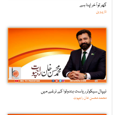
گھر تو آخر اپنا ہے
ناز پروین
نیپال سیکولر ریاست ہندوتوا کے نرغے میں
محمد محسن خان راجپوت