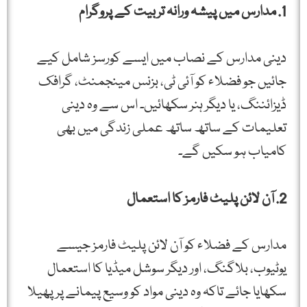
1. مدارس میں پیشہ ورانہ تربیت کے پروگرام
دینی مدارس کے نصاب میں ایسے کورسز شامل کیے
جائیں جو فضلاء کو آئی ٹی، بزنس مینجمنٹ، گرافک
ڈیزائننگ، یا دیگر ہنر سکھائیں۔ اس سے وہ دینی
تعلیمات کے ساتھ ساتھ عملی زندگی میں بھی
کامیاب ہو سکیں گے۔
2. آن لائن پلیٹ فارمز کا استعمال
مدارس کے فضلاء کو آن لائن پلیٹ فارمز جیسے
یوٹیوب، بلاگنگ، اور دیگر سوشل میڈیا کا استعمال
سکھایا جائے تاکہ وہ دینی مواد کو وسیع پیمانے پر پھیلا