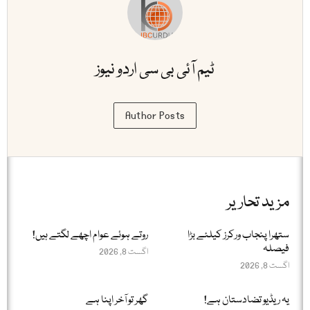
ٹیم آئی بی سی اردو نیوز
Author Posts
مزید تحاریر
ستھرا پنجاب ورکرز کیلئے بڑا
روتے ہوئے عوام اچھے لگتے ہیں!
فیصلہ
اگست 8, 2026
اگست 8, 2026
یہ ریڈیو تضادستان ہے!
گھر تو آخر اپنا ہے