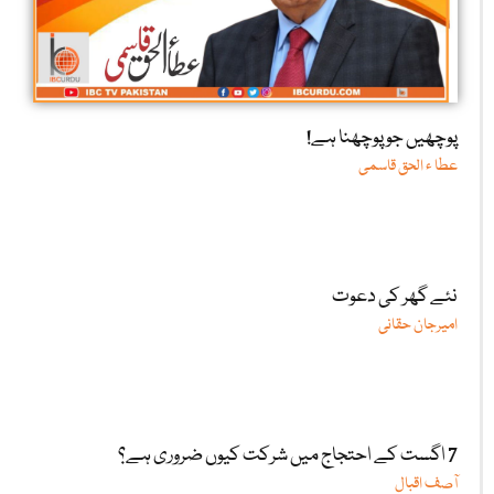
پوچھیں جو پوچھنا ہے!
عطا ء الحق قاسمی
نئے گھر کی دعوت
امیرجان حقانی
7 اگست کے احتجاج میں شرکت کیوں ضروری ہے؟
آصف اقبال