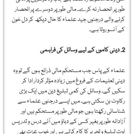
طور پر انحصار نہ کرے۔ مالی طور پر دوسرے پر انحصار
کرنے والے درجنوں جید علماء کا حال دیکھ کر دل خون
کے آنسو روتا ہے۔
2. دینی کاموں کے لیے وسائل کی فراہمی
علماء کے پاس جب مستحکم مالی ذرائع ہوں گے تو وہ
دینی تعلیمات کے فروغ میں زیادہ مؤثر کردار ادا کر
سکیں گے۔ وسائل کی کمی تبلیغ دین میں ایک بڑی
رکاوٹ بن سکتی ہے۔ میں ایسے درجنوں علماء سے
شناسائی رکھتا ہوں جو مالی طور پر مستحکم ہیں اور
آزادانہ طور پر بغیر کسی کے دباؤ میں آئے درس و تدریس
اوت تبلیغ و تحریر کا کام کرتے ہیں اور خوب عزت بھی