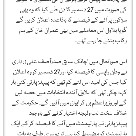
کی صورت میں 27 دسمبر کا دن طے کیا کہ وہ بھی
سڑکوں پر آنے کے فیصلے کا باقاعدہ اعلان کریں گے
گویا بلاول اس معاملے میں بھی عمران خان کے ہم
رکاب بننے جا رہے تھے۔
اس صورتحال میں اچانک سابق صدرآصف علی زرداری
نے وطن واپسی کا فیصلہ کیا اور27 دسمبر کو وہ اعلان
کیا جس کی امید اس لئے کم تھی کہ پیپلزپارٹی کئی بار
کہہ چکی تھی کہ بلاول آئندہ انتخابات میں حصہ لیں
گے اور وزیراعظم بن کر ایوان میں آئیں گے۔ حکومت کے
خلاف سخت لب ولہجہ اختیار کرنے کے باوجود
پیپلزپارٹی نے پارلیمنٹ میں آنے کا فیصلہ کر کے ایک
پارلیمنٹ کو مضبوط کیا ہے تو دوسری طرف یہ بات