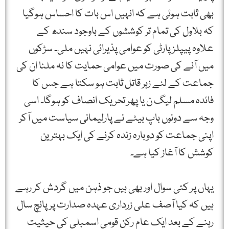
بھی ثابت ہوئی ہے کہ انہیں اس بات کا احساس ہوگیا
کہ بلاول کی تمام تر کوششوں کے باوجود سندھ کے
علاوہ پیپلزپارٹی کو عوامی پذیرائی نہیں ملی۔ سڑکوں
میں آنے کی صورت میں عوامی حمایت کا نہ ملنا ان کی
جماعت کے لئے زہر قاتل ثابت ہو سکتا ہے جس کا
فائدہ مسلم لیگ ن یا پھر تحریک انصاف کو ہوگا۔ اسی
وجہ سے دونوں باپ بیٹے نے پارلیمانی سیاست میں آکر
اپنی جماعت کو دوبارہ زندہ کرنے کی ایک بہترین
کوشش کا آغاز کیا ہے۔
یہاں پر کئی سوال اور بھی ہیں جو ذہن میں گردش کر رہے
ہیں کہ کیا آصف علی زرداری عہدہ صدارت پر پانچ سال
رہنے کے بعد ایک عام رکن قومی اسمبلی کی حیثیت