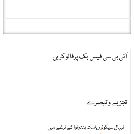
آئی بی سی فیس بک پرفالو کریں
تجزیے و تبصرے
نیپال سیکولر ریاست ہندوتوا کے نرغے میں