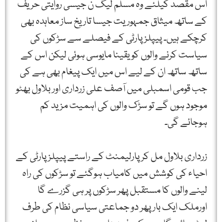
اس مقصد کیلئے وہ مسلم لیگ ن جیسی روایتی حریف
کے ساتھ میثاق جمہوریت جیسا تاریخ ساز معاہدہ بھی
کرچکے ہیں۔ پیپلزپارٹی کے فیصلے سے سڑکوں کی
سیاست کرنے والوں کو یقینا مایوسی ہوئی لیکن اس کے
ساتھ ساتھ ان کے لیے اس میں ایک پیغام بھی ہے کی
جب قومی اسمبلی میں آصف علی زرداری اور بلاول بھٹو
موجود ہوں گے تو سڑک والوں کی اہمیت مزید کم
ہوجائے گی۔
زرداری بلاول مل کر پارلیمنٹ کے راستے پیپلزپارٹی کے
احیاء کی کوشش میں کامیاب ہوگئے تو سڑکوں کی راہ
لینے والوں کا مستقبل پھر سڑکوں پر ہی گزرے گا
اورملک ایک بار پھر دو جماعتی سیاسی نظام کی طرف