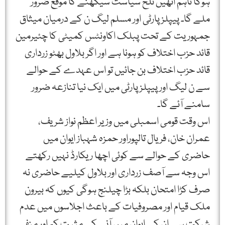
ہوگا تاہم انھیں تلخ سیاست سیکھنے کا موقع ضرور
ملے گا۔ پیپلز پارٹی اور مسلم لیگ ن کے درمیان میثاق
جمہوریت کے تحت پبلک اکاونٹس کمیٹی کا چئیرمین
قائد حزب اختلاف کو ہونا ہے اور اگر بلاول بھٹو زرداری
قائد حزب اختلاف بن جائیں تو اس عہدے کے حوالے
سے ن لیگ اور پیپلز پارٹی میں ایک نیا تنازعہ ضرور
سامنے آئے گا۔
اس وقت قومی اسمبلی میں وزیر اعظم نواز شریف،
عمران خان، فریال تالپوراور حمزہ شہباز ایوان میں
حاضری کے حوالے سے کوئی اچھا ریکارڈ نہیں رکھتے
اس وجہ سے آصف زرداری اور بلاول کیلیے حاضری نہ
صرف کڑا امتحان بلکہ بڑا چیلنج ہوگی کیوں کہ بیرون
ملک قیام اور مصروفیات کے باعث اجلاسوں میں عدم
شرکت سے ان کے ایوان میں آنے کے مثبت کم اور منفی