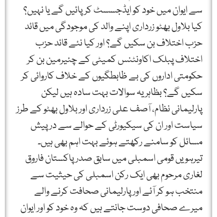
سے ایوان میں خود کو ایڈجسسٹ کر پائیں گے یا نہیں؟
کیا بلاول بھٹو زرداری اپنے والد کی موجودگی میں قائد
حزب اختلاف بن سکیں گے؟ اور کیا نئے قائد حزب
اختلاف پبلک اکاونٹنس کمیٹی کے چئیرمین بن کر
حکومتی اداروں کی بے ظابطگیوں کے خلاف کاروائی کر
سکیں گے؟ بظاہر یہ سوالات بہت سادہ ہیں لیکن
پارلیمانی نظام، آصف علی زرداری اور بلاول بھٹو کے طرز
سیاست اور ان کی سیکیورٹی کے حوالے سے درپیش
مسائل کو سامنے رکھتے ہوئے بہت اہم بھی ہیں۔
تیرہویں قومی اسمبلی میں سابق صدر پاکستان فاروق
لغاری مرحوم بھی ایک رکن اسمبلی کی حیثیت سے
منتخب ہو کر آئے اور پارلیمانی صحافت کرنے والے
میرے صحافی دوست جانتے ہیں کہ وہ خود کو اور ایوان