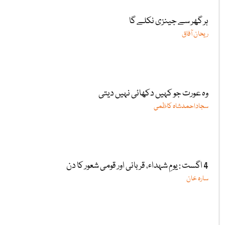
ہر گھر سے جینزی نکلے گا
ریحان آفاق
وہ عورت جو کہیں دکھائی نہیں دیتی
سجاداحمدشاہ کاظمی
4 اگست : یومِ شہداء، قربانی اور قومی شعور کا دن
سارہ خان