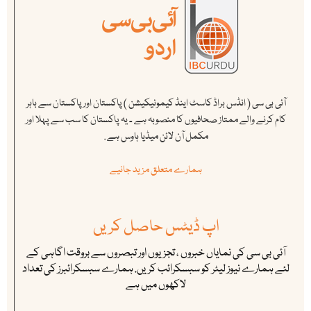
آئی بی سی ( انڈس براڈ کاسٹ اینڈ کیمونیکیشن ) پاکستان اور پاکستان سے باہر
کام کرنے والے ممتاز صحافیوں کا منصوبہ ہے ۔ یہ پاکستان کا سب سے پہلا اور
مکمل آن لائن میڈیا ہاوس ہے .
ہمارے متعلق مزید جانیے
اپ ڈیٹس حاصل کریں
آئی بی سی کی نمایاں خبروں ، تجزیوں اور تبصروں سے بروقت اگاہی کے
لئے ہمارے نیوز لیٹر کو سبسکرائب کریں. ہمارے سبسکرائبرز کی تعداد
لاکھوں میں ہے