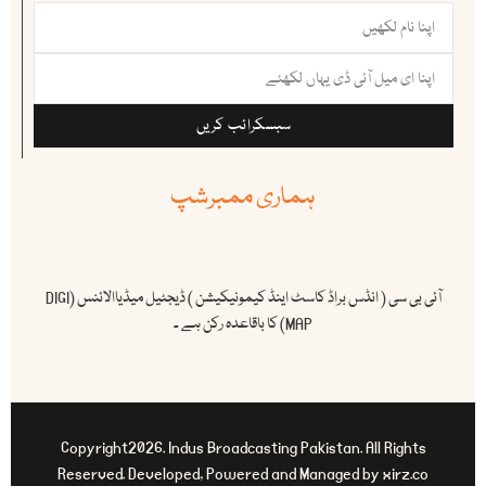
سبسکرائب کریں
ہماری ممبرشپ
آئی بی سی ( انڈس براڈ کاسٹ اینڈ کیمونیکیشن ) ڈیجٹیل میڈیاالائنس (DIGI
MAP) کا باقاعدہ رکن ہے ۔
Copyright2026. Indus Broadcasting Pakistan. All Rights
Reserved. Developed, Powered and Managed by xirz.co