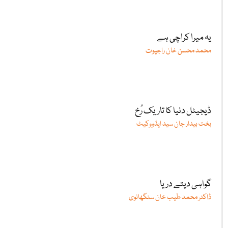
یہ میرا کراچی ہے
محمد محسن خان راجپوت
ڈیجیٹل دنیا کا تاریک رُخ
بخت بیدار جان سید ایڈووکیٹ
گواہی دیتے دریا
ڈاکٹر محمد طیب خان سنگھانوی