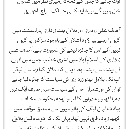
لوٹ جائے گا جس کے ذمہ دار میری نظر میں عمران
خان ہوں گے اور شاید کسی حد تک سراج الحق بھی۔۔
آصف علی زرداری اور بلاول بھٹو زرداری پارلیمنٹ میں
کیوں آ رہے ہیں؟ وہ اعلان کے باوجود سڑکوں پر کیوں
نہیں آئے اس کا جائزہ لینے کی ضرورت ہے۔ آصف علی
زرداری کے اسلام آباد میں آخری خطاب جس میں انہوں
نے اینٹ سے اینٹ بجا دینے کا اعلان کیا تھا سے لیکر
اب تک بلاول بھٹو زرداری کی سیاست کا جائزہ لیا جائے
تو ان کی اورعمران خان کے سیاست میں صرف ایک فرق
دھرنا تھا ورنہ دونوں کا لب و لہجہ، حکومت مخالف
بیانات اور ن لیگ کی پالیسیوں سے متعلق موقف میں
کچھ زیادہ فرق نہیں تھا۔ یہاں تک کہ دو ماہ قبل بلاول
نے چارنکات پیش کرتے ہوئے ان کی منظوری نہ ہونے