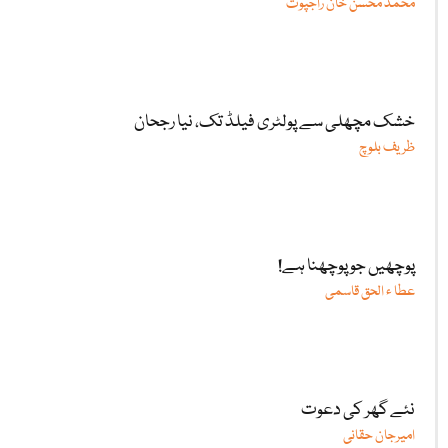
محمد محسن خان راجپوت
خشک مچھلی سے پولٹری فیلڈ تک، نیا رجحان
ظریف بلوچ
پوچھیں جو پوچھنا ہے!
عطا ء الحق قاسمی
نئے گھر کی دعوت
امیرجان حقانی