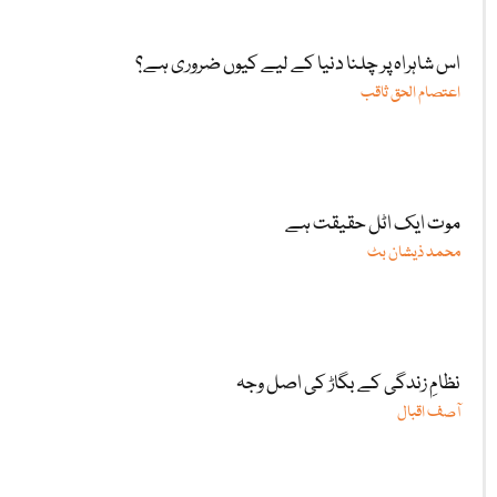
اس شاہراہ پر چلنا دنیا کے لیے کیوں ضروری ہے؟
اعتصام الحق ثاقب
موت ایک اٹل حقیقت ہے
محمد ذیشان بٹ
نظامِ زندگی کے بگاڑ کی اصل وجہ
آصف اقبال