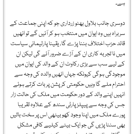
ہے۔
دوسری جانب بلاول بھٹو زرداری جو کہ اپنی جماعت کے
سربراہ ہیں وہ ایوان میں منتخب ہو کر آئیں گے تو انھیں
قائد حزب اختلاف بننا پڑے گا، یقینا پارلیمانی سیاست
میں نا تجربہ کاری ان کے آڑے ضرور آئے گی لیکن ان
کے لیے سب سے بڑی رکاوٹ ان کے والد کی ایوان میں
موجودگی ہوگی کیونکہ جہاں انھیں والدہ کی وجہ سے
احترام ملے گا وہیں حکومتی کرپشن پر بات کرتے ہوئے
انہیں اپنے والد کے دور حکومت میں ملک کی حالت زار
جس کی وجہ سے پیپلز پارٹی سندھ کے علاوہ تقریبا
پورے ملک میں اپنا وجود کھو بیٹھی اس پر سخت باتیں
بھی سننا پڑیں گی جو ایک بیٹے کیلیے کافی مشکل