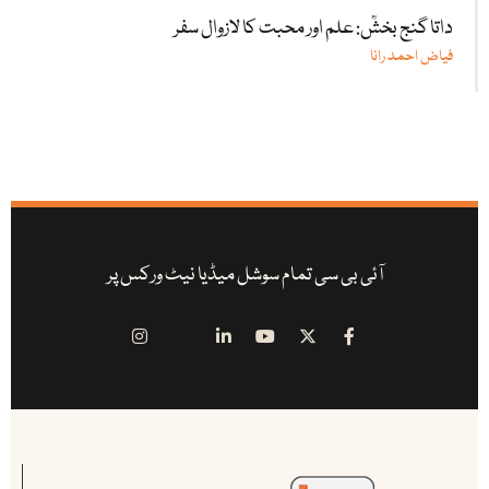
داتا گنج بخشؒ: علم اور محبت کا لازوال سفر
فیاض احمد رانا
آئی بی سی تمام سوشل میڈیا نیٹ ورکس پر