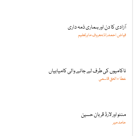
آزادی کا دن اور ہماری ذمہ داری
فیاض احمدرانا،معروف ماہرتعلیم
ناکامیوں کی طرف لے جانے والی کامیابیاں
عطا ء الحق قاسمی
منٹو اور لارڈ قربان حسین
حامد میر