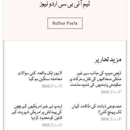
ٹیم آئی بی سی اردو نیوز
Author Posts
مزید تحاریر
ڈیجی میپ کی جانب سے غیر
لاہور: ایک واقعہ، کئی سوالات
ملکی صحافیوں کی نقل و حرکت پر
معاملہ سنگین ہو گیا
حکومتی پابندیوں کی شدید مذمت
اگست 7, 2026
اگست 7, 2026
مصنوعی ذہانت کی طاقت، کہاں
ٹرمپ نے غیر امریکیوں کے بچوں
تک پہنچ گئی؟
کی پیدائش پر امریکی شہریت کے
قانون کو محدود کردیا
اگست 7, 2026
اگست 7, 2026