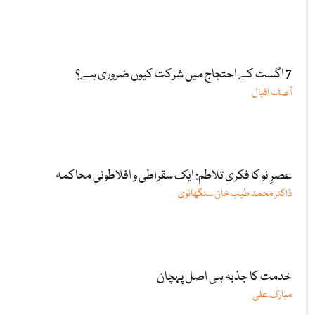
7 اگست کے احتجاج میں شرکت کیوں ضروری ہے؟
آصف اقبال
عصرِ نو کا فکری تلاطم: ایک سقراطی و افلاطونی محاکمہ
ڈاکٹر محمد طیب خان سنگھانوی
خدمت کا جذبہ ہی اصل پہچان
مبارک علی