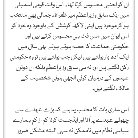
ان کو اجنبی محسوس کرتا تھا،، اس وقت قومی اسمبلی
میں ایک سابق وزیراعظم میر ظفراللہ جمالی بھی منتخب
ہو کر موجود ہیں اپنی لاکھ کوشش کے باوجود وہ خود کو
اس ایوان میں مس فٹ ہی محسوس کرتے ہیں اور
حکومتی جماعت کا حصہ ہوتے ہوئے بھی سال میں
ایک آدھ بار بولتے ہیں لیکن جب بولتے ہیں تو وہ حکومتی
رکن لگتے ہیں اور نہ ہی سابق وزیراعظم بلکہ ان دونوں
عہدوں کے درمیان کوئی الجھی ہوئی شخصیت کے
مالک لگتے ہیں۔
اس ساری بات کا مطلب یہ ہے کہ بڑے عہدے سے
چھوٹے عہدے پر آنا اور ایڈجسٹ کرنا کم از کم ہمارے
سیاسی نظام میں ناممکن نہ سہی البتہ مشکل ضرور