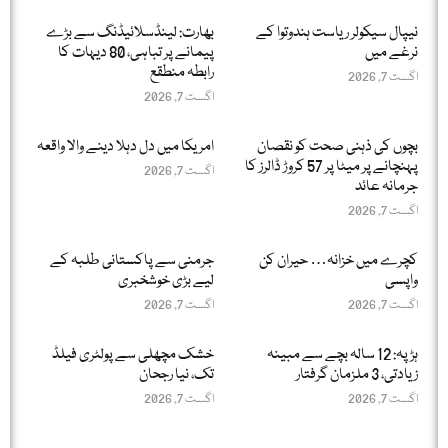
نیپال سیکولر ریاست ہندوتوا کے
بھارت: لینڈسلائیڈنگ سے بڑے
نرغے میں
پیمانے پر تباہی، 80 دیہات کا
رابطہ منطقع
اگست 7, 2026
اگست 7, 2026
بچوں کی ذہنی صحت کو نقصان
امریکا میں دل دہلا دینے والا واقعہ
پہنچانے پر میٹا پر 57 کروڑ ڈالرز کا
اگست 7, 2026
جرمانہ عائد
اگست 7, 2026
کچرے میں خزانہ… حیران کن
جرمنی سے پاکستانی طلبہ کے
واپسی
لیے بڑی خوشخبری
اگست 7, 2026
اگست 7, 2026
ہڑپہ: 12 سالہ بچے سے مبینہ
خشک مچھلی سے پولٹری فیلڈ
زیادتی، 3 ملزمان گرفتار
تک، نیا رجحان
اگست 7, 2026
اگست 7, 2026