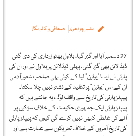
بشیر چودھری
صحافی و کالم نگار
27 دسمبر آیا اور گزر گیا، بلاول بھٹو زرداری کی دی گئی
ڈیڈ لائن بھی گزر گئی، پہلی ڈیڈلائن پر بلاول نے اور ان کی
پارٹی نے ایسا "یوٹرن” لیا کے کوئی بھی صاحب شعور آدمی
ان کے اس "یوٹرن” پر تنقید کے نشتر نہیں چلا سکتا۔
پیپلزپارٹی کی تاریخ سے واقف لوگ یہ جانتے ہیں کہ
پیپلزپارٹی ایک جمہوری حکومت کے خلاف سڑکوں پر
آنے کی غلطی کبھی نہیں کرے گی کیوں کہ پیپلزپارٹی
کی تاریخ آمروں کے خلاف تحریکوں سے عبارت ہے اور