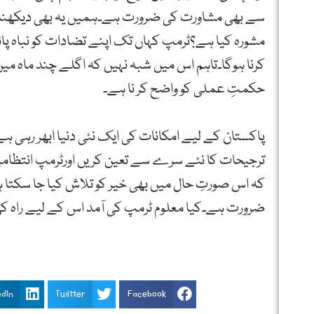
سے بھی مشاورت کی ضرورت ہے۔ہمیں یہ بھی دیکھنا ہو
مشورہ کیا ہے؟ٹرمپ کہاں تک اپنے تضادات کو نباہ پ
کرنا ہوگا۔تاہم اس میں شبہ نہیں کہ اگلے چند ماہ میں 
حکمتِ عملی کو واضح کر نا ہے۔
پاکستان کے لیے امکانات کی ایک نئی دنیا ابھر رہی ہ
ترجیحات کا نئے سرے سے تعین کریں اورٹرمپ انتظامیہ
کہ اس صورتِ حال میں بھی خیر کو تلاش کیا جا سکت
ضرورت ہے۔کیا معلوم ٹرمپ کی آمد اس کے لیے راہ 
edIn
Twitter
Facebook