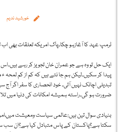
خورشید ندیم
ٹرمپ عہد کا آغازہو چکا۔پاک امریکہ تعلقات بھی اب تفہ
ایک حل تو وہ ہے جو عمران خان تجویز کر رہے ہیں۔اس م
پیدا کر سکیں۔لیکن ہم جا نتے ہیں کہ کم از کم لمحہ ء
تبدیلی اچانک نہیں آتی۔ خود انحصاری کا سفر اگر آج س
ضرورت ہو گی۔راستہ ہمیشہ امکانات کی دنیا میں تلاش
بنیادی سوال تین ہیں:عالمی سیاست ومعیشت میںامریک
سکتا ہے؟پاکستان کے پاس متبادل کیا ہے؟ان سب سوال