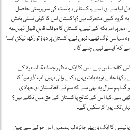
بدل لیا ہے اور اسے پاکستانی ریاست کی سرپرستی حاصل
یہ گروہ کیوں متحرک ہیں؟پاکستان اس کا کوئی تسلی بخش
ں امور پر امریکہ کے لیے پاکستان کا موقف قابلِ قبول نہیں۔یہ
ہ سیاسی لوگ تھے۔انہوں نے پاکستان پر دباؤ تو رکھا لیکن ایسا
ہے کہ’ ایسے نہیں چلے گا‘۔
 اس کااحساس ہے۔ اس کا ایک مظہر جماعۃ الدعوۃ کے
کھا جائے تو یہ بات یہاں رکنے والی نہیں۔اب ‘ڈو مور‘ کا
و گا۔اہم سوال یہ بھی ہے کہ ہم نے افغانستان اورجہادی
ھی ہے،کیا اس کے نتائج پاکستان کے حق میں نکلے ہیں؟
اں تک پورا کر سکیں گے۔
پالیسی کا ایک بار پھر جائزہ لیں۔ہمیں اس حوالے سے چین