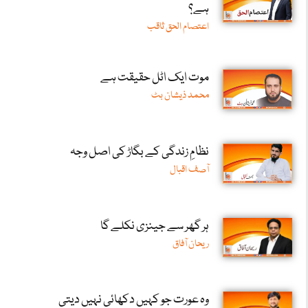
ہے؟
اعتصام الحق ثاقب
موت ایک اٹل حقیقت ہے
محمد ذیشان بٹ
نظامِ زندگی کے بگاڑ کی اصل وجہ
آصف اقبال
ہر گھر سے جینزی نکلے گا
ریحان آفاق
وہ عورت جو کہیں دکھائی نہیں دیتی