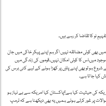
یمِ نو کا تقاضا کر رہے ہیں۔
یں بھی کوئی مضائقہ نہیں اگر ہم اپنے پیکرِ خاکی میں جان
 موجود میںاس کا کوئی امکان نہیں۔قوموں کی زندگی میں
ے شروع ہو تو بھی اپنے پاؤں پر کھڑا ہونے کے لیے کئی برس کی
 کیا جا تا ہے۔
ہ کی حیثیت کیا ہے؟پاکستان کیا امریکہ سے بے نیاز ہو
ات پر غور کرتے ہوئے ہمیں یہ بھی دیکھنا ہے کہ ٹرمپ