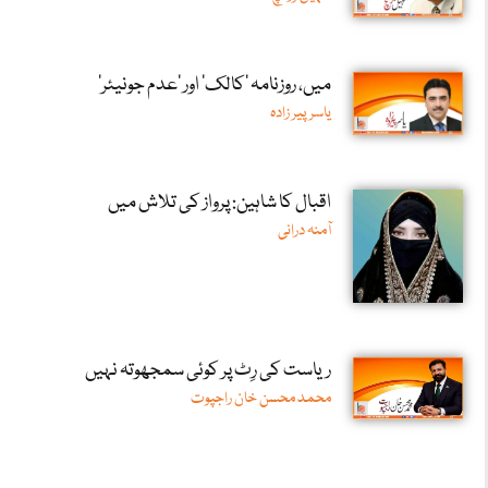
میں، روزنامہ ’کالک‘ اور ’عدم جونیئر‘
یاسر پیر زادہ
اقبال کا شاہین: پرواز کی تلاش میں
آمنہ درانی
ریاست کی رِٹ پر کوئی سمجھوتہ نہیں
محمد محسن خان راجپوت