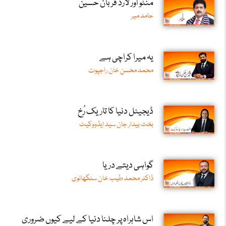
منٹو اور لارڈ قربان حسین
حامد میر
یہ میرا کراچی ہے
محمد محسن خان راجپوت
ڈیجیٹل دنیا کا تاریک رُخ
بخت بیدار جان سید ایڈووکیٹ
گواہی دیتے دریا
ڈاکٹر محمد طیب خان سنگھانوی
اس شاہراہ پر چلنا دنیا کے لیے کیوں ضروری