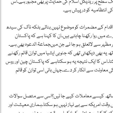
یک سطح پر ریڈیکل اسلام کی حمایت پر بھی مجبور ہے۔اس
 کی انتظامیہ کو درپیش ہے۔
ک اقدام کے مضمرات کو موضوع نہیں بناتے بلکہ ناک کی سیدھ
ے میں روا رکھنا چاہتے ہیں۔ان کا کہنا ہے کہ پاکستان
ر مظہر سے لاتعلق ہو جا ئے جن میںجماعۃ الدعوہ بھی ہے۔
تھ یہ بھی دیکھتی تھی کہ جنوبی ایشیا میں توازن قائم رکھنے
کتا۔اس کا ایک نتیجہ یہ ہو سکتاہے کہ پاکستان چین اور روس
عاونت سے انکار کر دے۔جہاں بانی اسی توازن کو قائم
 ساتھ کیسے معاملات کیے جا ئیں؟اسی سے متصل سوالات
اس وقت امریکہ سے بے نیاز نہیں ہو سکتا۔ہماری معیشت اور