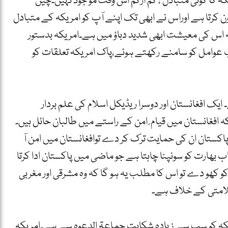
کہ کا کوئی متبادل ، کم ازکم اس وقت مو جود نہیں۔چین
ن کرتا ہے اوراس نے ابھی تک اپنے آپ کو امریکہ کے متبادل
 اس کی معیشت ابھی شدید دباؤ میں ہے۔امریکہ بدستور
وامل کو سامنے رکھتے ہوئے،پاک امریکہ تعلقات کو
ایک افغانستان اور دوسرا ریڈیکل اسلام کی علم بردار
افغانستان میں قیام ِ امن کے راستے میں طالبان حائل ہیں۔
کستان ان کی حمایت ترک کر دے توافغانستان میں امن آ
 بھارت کو سونپنا چاہتا ہے جو ماضی میں پاکستان ادا کرتا
کو کھو دے تو اس کا مطلب یہ ہو گا کہ وہ مشرقی اور مغربی
سلامتی کے خلاف ہے۔
یکہ کو سب سے زیادہ شکایت جماعۃ الدعوہ سے ہے۔امریکہ