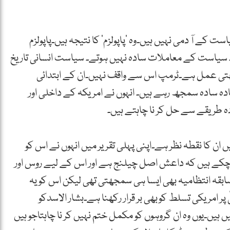
کے آ دمی نہیں ہیں۔وہ ‘پاپولزم‘ کا نتیجہ ہیں۔پاپولزم
 ہے۔ سیاست کے معاملات سادہ نہیں ہوتے۔ سیاست انسانی تاریخ
 جہتی عمل ہے۔ٹرمپ اس سے واقف نہیں۔ان کے ابتدائی
دہ سادہ سمجھ رہے ہیں۔ انہوں نے امریکہ کے داخلی اور
ہ طریقے سے حل کر نا چاہتے ہیں۔
ن کا نقطہ نظر ہے۔اپنی پہلی تقریر میں انہوں نے اس کو
ہہ چکے ہیں کہ داعش اصل چیلنج ہے اور اس کے لیے روس اور
ابقہ انتظامیہ بھی ایسا ہی سمجھتی تھی لیکن اس کو یہ
 امریکی تسلط کوبھی بر قرار رکھنا ہے۔بشار الاسدکو
یں۔یوں وہ ان گروہوں کو مکمل ختم نہیں کر نا چاہتاجو ہیں