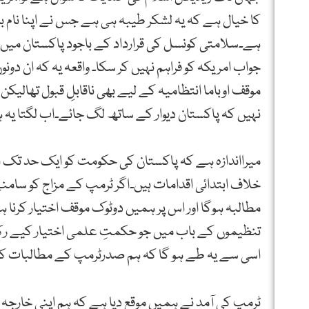
کا خیال ہے کہ یہ لشکر طیبہ ہی ہے جس نے اپنا نام 
ہے۔سلامتی کونسل کی قرارداد کے باجود پاکستان میں 
جواب امریکہ کو فراہم نہیں کر سکا۔ واقعہ یہ کہ ان دونو
موقف اوباما انتظامیہ کے لیے بھی ناقابلِ قبول تھالیکن و
نہیں کہ پاکستان دیوار کے ساتھ لگ جائے۔اب لگتا یہ 
میرااندازہ ہے کہ پاکستان کی حکومت کو ایک حد تک
خلاف ابتدائی اقدامات ہیں۔اگر ٹرمپ کے مزاج کو سامنے ر
مطالبہ ہوگا اور اس پر ہمیں دوٹوک موقف اختیار کرنا ہ
تنظیموں کے باب میں جو حکمتِ علمی اختیار کیے رک
اسی سے یہ طے ہو گا کہ ہم صدرٹرمپ کے مطالبات کہ
ٹرمپ کی آمد نے ہمیں موقع دیا ہے کہ ہم اپنی خارجہ 