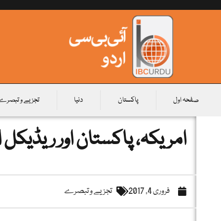
صفحہ اول
پاکستان
دنیا
تجزیے و تبصرے
امریکہ، پاکستان اور ریڈیکل 
فروری 4, 2017
تجزیے و تبصرے