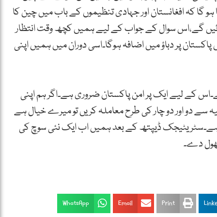
 گا کہ افغانستان اور جہادی تنظیموں کے باب میں چین کا
ائیں گے،اس سوال کے جواب کے لیے ہمیں کچھ وقت انتظار
پاکستان پر دباؤ میں اضافہ ہوگا۔اسی دوران میں ہمیں اپنی
ے۔اس کے لیے ایک پر امن پاکستان ضروری ہے۔اگر ہم اپنی
 سے دو اور دو چار کی طرح معاملہ کریں تو میرے خیال ہے
ا ہے۔سٹریٹیجک ڈیپتھ کے بعد ہمیں اب ایک نئی سوچ کی
کھول دے۔
WhatsApp
Email
Print
Link