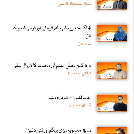
سجاداحمدشاہ کاظمی
4 اگست : یومِ شہداء، قربانی اور قومی شعور کا
دن
سارہ خان
داتا گنج بخشؒ: علم اور محبت کا لازوال سفر
فیاض احمد رانا
جب لٹیرے دوبارہ ملے
ثناء اللّٰہ مجیدی
سابق محبوبہ، بڑی بیگم اور نئی دلہن!