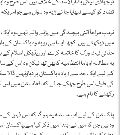
تو جہادی لیکن بشار الاسد کے خلاف ہیں۔اس طرح وہ ا
تضاد کو کیسے نبھایا جا ئے؟ یہ وہ سوال ہے جو امریکہ
ٹرمپ مزاجاً اتنی پیچیدگی میں پڑنے والے نہیں۔وہ ای
میں دیکھتے ہیں۔کچھ ایسا ہی رویہ وہ پاکستان کے بار
حقانی نیٹ ورک کا خاتمہ کرے اور ریڈیکل اسلام کے ہ
یہ مطالبہ اوباما انتظامیہ کابھی تھا لیکن وہ اس کے سا
کے لیے ایک حد سے زیادہ پاکستان پر دباؤنہیں ڈالا س
کی طرف اس طرح جھک جا ئے کہ افغانستان میں اس کی م
رکھنے کا نام ہے۔
پاکستان کے لیے اب مسئلہ یہ ہو گا کہ اس ذہن کے
وہ ہیں جن کا میں نے ابتدا میں ذکر کیا ہے۔پاکستان 