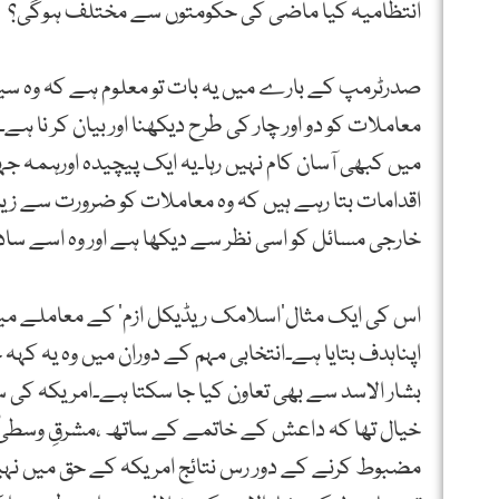
انتظامیہ کیا ماضی کی حکومتوں سے مختلف ہوگی؟
صدرٹرمپ کے بارے میں یہ بات تو معلوم ہے کہ وہ سیاست 
معاملات کو دو اور چار کی طرح دیکھنا اور بیان کر نا
میں کبھی آسان کام نہیں رہا۔یہ ایک پیچیدہ اورہمہ
اقدامات بتا رہے ہیں کہ وہ معاملات کو ضرورت سے زیا
خارجی مسائل کو اسی نظر سے دیکھا ہے اور وہ اسے ساد
اس کی ایک مثال’اسلامک ریڈیکل ازم‘ کے معاملے میں ا
اپناہدف بتایا ہے۔انتخابی مہم کے دوران میں وہ یہ ک
بشار الاسد سے بھی تعاون کیا جا سکتا ہے۔امریکہ کی س
خیال تھا کہ داعش کے خاتمے کے ساتھ ،مشرقِ وسطیٰ پر
مضبوط کرنے کے دور رس نتائج امریکہ کے حق میں نہیں ہ