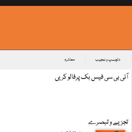
دلچسپ و عجیب
معاشرہ
آئی بی سی فیس بک پرفالو کریں
تجزیے و تبصرے