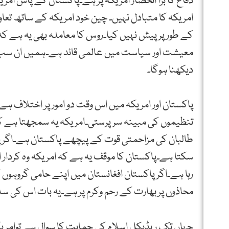
دفاع کا بڑا انحصار امریکہ پر ہے۔پاکستان کے پاس امری
امریکہ کا متبادل نہیں۔ چین خود امریکہ کے ساتھ تعاو
کے طور پر پیش نہیں کیا۔روس کا معاملہ بھی یہ ہے کہ
معیشت اور سیاست میں عالمی قائد ہے۔ہمیں ان سب ع
دیکھنا ہوگا۔
پاکستان اور امریکہ میں اس وقت دو امور پر اختلاف ہے۔ 
تنظیموں کی مبینہ سر پرستی۔امریکہ یہ سمجھتا ہے کہ 
طالبان کی مزاحمتی قوت کے پیچھے پاکستان ہے۔اگر پا
سکتا ہے۔پاکستان کا موقف یہ ہے کہ امریکہ وہ کردار اب
رہا ہے۔اگر پاکستان افغانستان میں اپنے حامی گروہوں 
محاذوں پر بھارت کے رحم وکرم پر ہے۔یہ بات اس کی 
جہاں تک ریڈیکل اسلام کی حمایت کا سوال ہے توامر