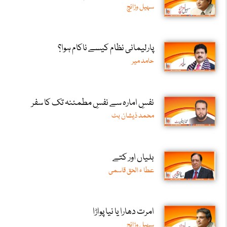
سہیل وڑائچ
پارلیمانی نظام کیسے ناکام ہوا؟
حامد میر
نفسِ امارہ سے نفسِ مطمئنہ تک کا سفر
محمد ذیشان بٹ
بلیاں اور کتے
عطا ء الحق قاسمی
امرت دھارا یا نیا پواڑا
سہیل وڑائچ