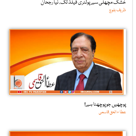
خشک مچھلی سے پولٹری فیلڈ تک، نیا رجحان
ظریف بلوچ
پوچھیں جو پوچھنا ہے!
عطا ء الحق قاسمی