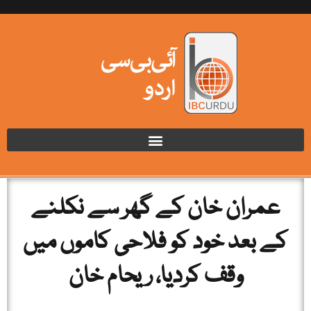
عمران خان كے گھر سے نكلنے
كے بعد خود کو فلاحی كاموں میں
وقف کردیا، ریحام خان