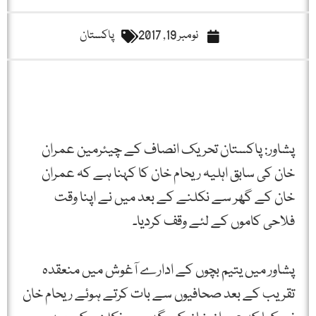
نومبر 19, 2017
پاکستان
پشاور: پاکستان تحریک انصاف کے چیئرمین عمران
خان كی سابق اہلیہ ریحام خان کا کہنا ہے کہ عمران
خان كے گھر سے نكلنے كے بعد میں نے اپنا وقت
فلاحی كاموں كے لئے وقف كردیا۔
پشاور میں یتیم بچوں كے ادارے آغوش میں منعقدہ
تقریب كے بعد صحافیوں سے بات كرتے ہوئے ریحام خان