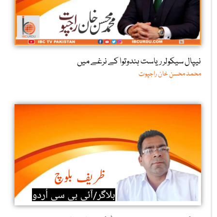
نیپال سیکولر ریاست ہندوتوا کے نرغے میں
محمد محسن خان راجپوت