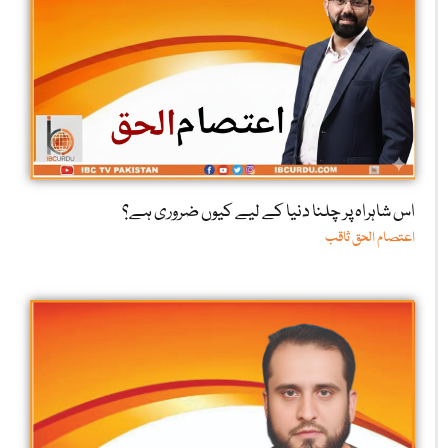
اس شاہراہ پر چلنا دنیا کے لیے کیوں ضروری ہے؟
اعتصام الحق ثاقب