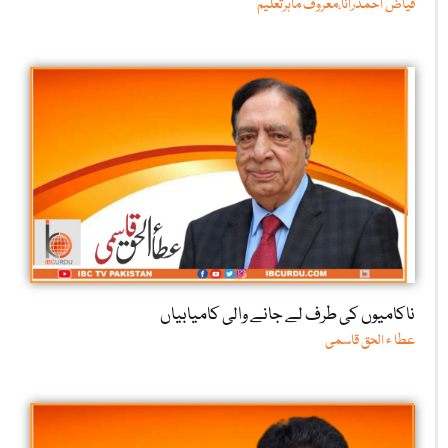
فیاض احمدرانا،معروف ماہرتعلیم
ناکامیوں کی طرف لے جانے والی کامیابیاں
عطا ء الحق قاسمی