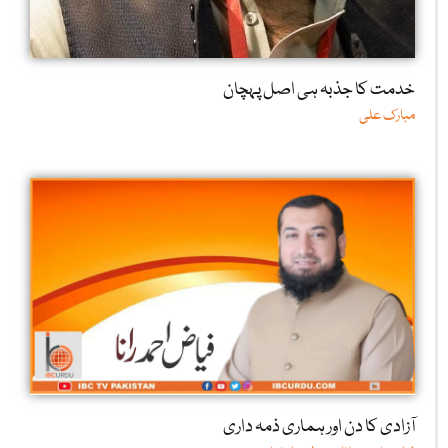
خدمت کا جذبہ ہی اصل پہچان
مبارک علی
آزادی کا دن اور ہماری ذمہ داری