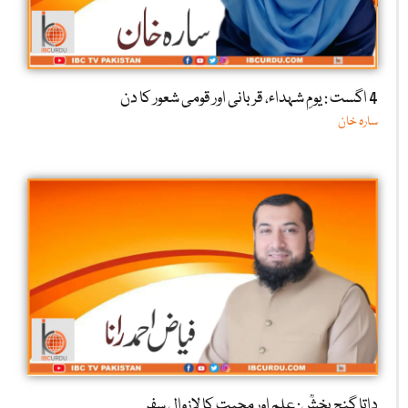
4 اگست : یومِ شہداء، قربانی اور قومی شعور کا دن
سارہ خان
داتا گنج بخشؒ: علم اور محبت کا لازوال سفر