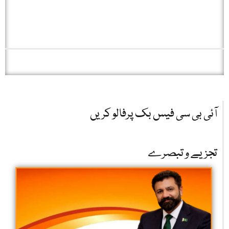
آئی بی سی فیس بک پرفالو کریں
تجزیے و تبصرے