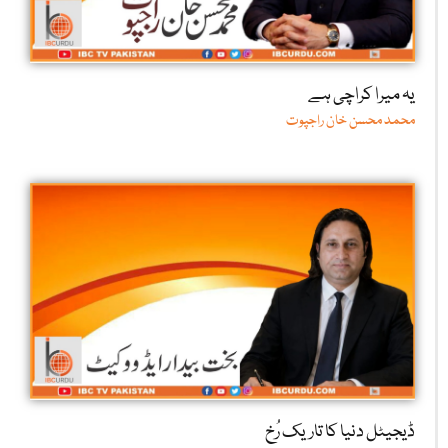
یہ میرا کراچی ہے
محمد محسن خان راجپوت
ڈیجیٹل دنیا کا تاریک رُخ