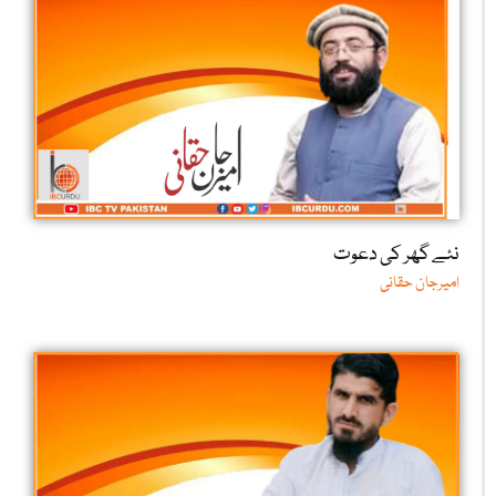
نئے گھر کی دعوت
امیرجان حقانی