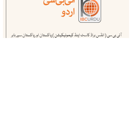
آئی بی سی ( انڈس براڈ کاسٹ اینڈ کیمونیکیشن ) پاکستان اور پاکستان سے باہر
کام کرنے والے ممتاز صحافیوں کا منصوبہ ہے ۔ یہ پاکستان کا سب سے پہلا اور
مکمل آن لائن میڈیا ہاوس ہے .
ہمارے متعلق مزید جانیے
اپ ڈیٹس حاصل کریں
آئی بی سی کی نمایاں خبروں ، تجزیوں اور تبصروں سے بروقت اگاہی کے
لئے ہمارے نیوز لیٹر کو سبسکرائب کریں. ہمارے سبسکرائبرز کی تعداد
لاکھوں میں ہے