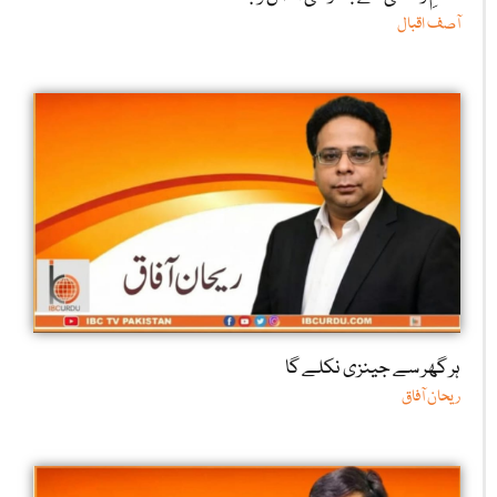
آصف اقبال
ہر گھر سے جینزی نکلے گا
ریحان آفاق