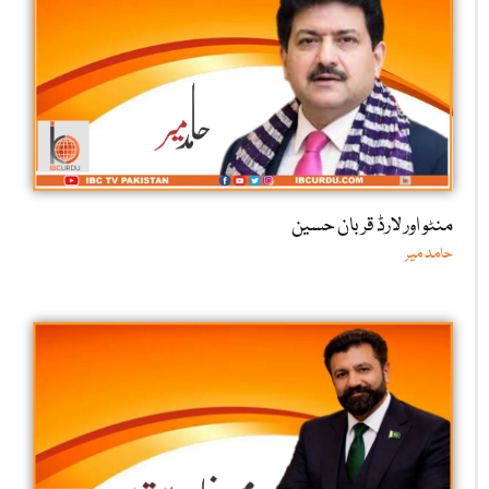
منٹو اور لارڈ قربان حسین
حامد میر