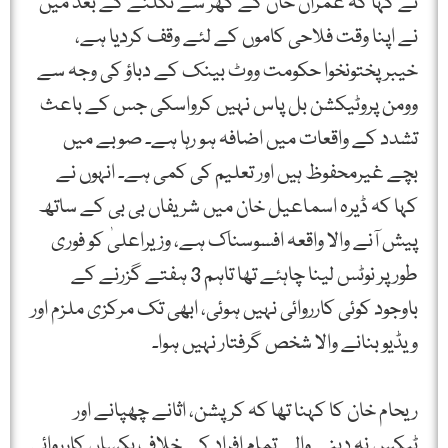
نے كہا كہ عمران خان كے گھر سے نكلنے كے بعد میں
نے اپنا وقت فلاحی كاموں كے لئے وقف كردیا ہے،
خیبرپختونخوا حكومت ووٹ بینک كے دباؤ كی وجہ سے
وومن پروٹیكشن بل پاس نہیں كرواسكی جس کے باعث
تشدد كے واقعات میں اضافہ ہو رہا ہے۔ صوبے میں
بچے غیرمحفوظ ہیں اور تعلیم كی كمی ہے۔ انہوں نے
كہا كہ ڈیرہ اسماعیل خان میں شریفاں بی بی كے ساتھ
پیش آنے والا واقعہ افسوسناک ہے، وزیراعلیٰ كو فوری
طور پر نوٹس لینا چاہئے تھا تاہم 3 ہفتے گزرنے كے
باوجود كوئی كارروائی نہیں ہوئی، ابھی تک مركزی ملزم اور
ویڈیو بنانے والا شخص گرفتار نہیں ہوا۔
ریحام خان کا کہنا تھا کہ كرپشن، اثانے چھپانے اور
ٹیكس نہ دینے والے تمام افراد كے خلاف یكساں كارروائی