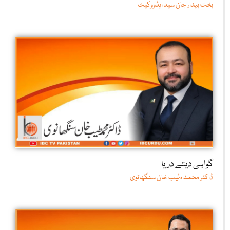
بخت بیدار جان سید ایڈووکیٹ
گواہی دیتے دریا
ڈاکٹر محمد طیب خان سنگھانوی