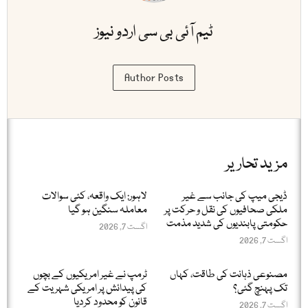
ٹیم آئی بی سی اردو نیوز
Author Posts
مزید تحاریر
ڈیجی میپ کی جانب سے غیر
لاہور: ایک واقعہ، کئی سوالات
ملکی صحافیوں کی نقل و حرکت پر
معاملہ سنگین ہو گیا
حکومتی پابندیوں کی شدید مذمت
اگست 7, 2026
اگست 7, 2026
مصنوعی ذہانت کی طاقت، کہاں
ٹرمپ نے غیر امریکیوں کے بچوں
تک پہنچ گئی؟
کی پیدائش پر امریکی شہریت کے
قانون کو محدود کردیا
اگست 7, 2026