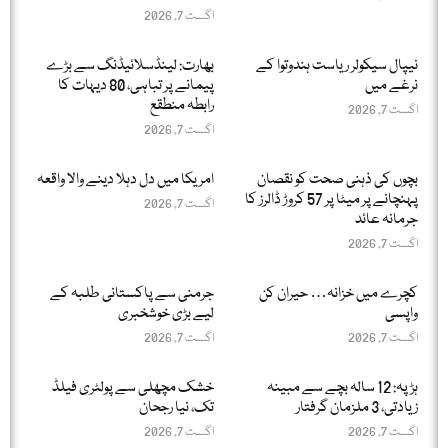
اگست 7, 2026
نیپال سیکولر ریاست ہندوتوا کے
بھارت: لینڈسلائیڈنگ سے بڑے
نرغے میں
پیمانے پر تباہی، 80 دیہات کا
رابطہ منطقع
اگست 7, 2026
اگست 7, 2026
بچوں کی ذہنی صحت کو نقصان
امریکا میں دل دہلا دینے والا واقعہ
پہنچانے پر میٹا پر 57 کروڑ ڈالرز کا
اگست 7, 2026
جرمانہ عائد
اگست 7, 2026
کچرے میں خزانہ… حیران کن
جرمنی سے پاکستانی طلبہ کے
واپسی
لیے بڑی خوشخبری
اگست 7, 2026
اگست 7, 2026
ہڑپہ: 12 سالہ بچے سے مبینہ
خشک مچھلی سے پولٹری فیلڈ
زیادتی، 3 ملزمان گرفتار
تک، نیا رجحان
اگست 7, 2026
اگست 7, 2026