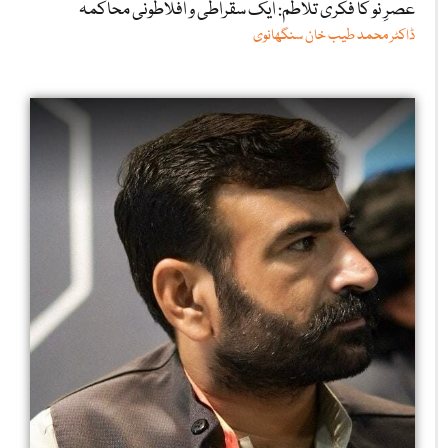
عصرِ نو کا فکری تلاطم: ایک سقراطی و افلاطونی محاکمہ
ڈاکٹر محمد طیب خان سنگھانوی