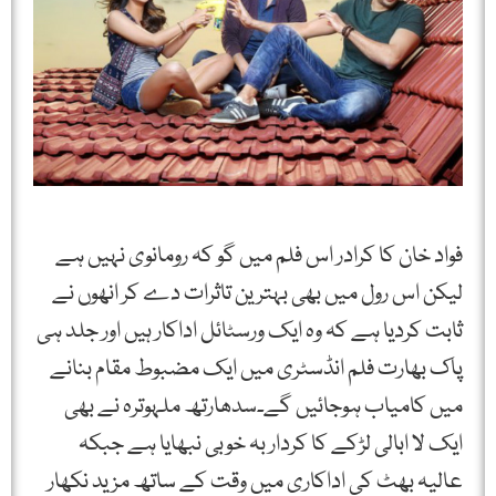
فواد خان کا کرادر اس فلم میں گو کہ رومانوی نہیں ہے
لیکن اس رول میں بھی بہترین تاثرات دے کر انھوں نے
ثابت کردیا ہے کہ وہ ایک ورسٹائل اداکار ہیں اور جلد ہی
پاک بھارت فلم انڈسٹری میں ایک مضبوط مقام بنانے
میں کامیاب ہوجائیں گے۔سدھارتھ ملہوترہ نے بھی
ایک لا ابالی لڑکے کا کردار بہ خوبی نبھایا ہے جبکہ
عالیہ بھٹ کی اداکاری میں وقت کے ساتھ مزید نکھار