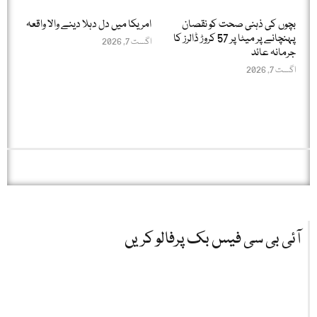
بچوں کی ذہنی صحت کو نقصان
امریکا میں دل دہلا دینے والا واقعہ
پہنچانے پر میٹا پر 57 کروڑ ڈالرز کا
اگست 7, 2026
جرمانہ عائد
اگست 7, 2026
آئی بی سی فیس بک پرفالو کریں