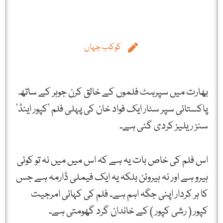
کوکب جہاں
بھارت میں سپرہٹ فلموں کے خالق کرن جوہر کے ساتھ
پاکستانی سپر سٹار ایک فواد خان کی پہلی فلم ’کپور اینڈ‘
سنز ریلیز کردی گئی ہے۔
اس فلم کی خاص بات یہ ہے کہ اس میں میں نہ تو کوئی
ہیرو ہے اور نہ ہیروئن بلکہ یہ ایک فیملی ڈارمہ ہے جس
کا ہر کردار اپنی جگہ اہم ہے۔ فلم کی کہانی امرجیت
کپور ( رشی کپور ) کے خاندان گرد گھومتی ہے۔