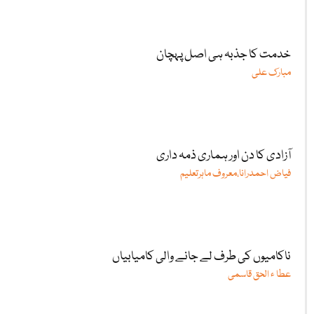
خدمت کا جذبہ ہی اصل پہچان
مبارک علی
آزادی کا دن اور ہماری ذمہ داری
فیاض احمدرانا،معروف ماہرتعلیم
ناکامیوں کی طرف لے جانے والی کامیابیاں
عطا ء الحق قاسمی