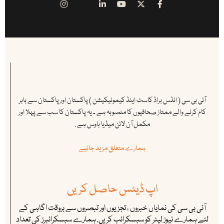
آئی بی سی ( انڈس براڈ کاسٹ اینڈ کیمونیکیشن ) پاکستان اور پاکستان سے باہر
کام کرنے والے ممتاز صحافیوں کا منصوبہ ہے ۔ یہ پاکستان کا سب سے پہلا اور
مکمل آن لائن میڈیا ہاوس ہے .
ہمارے متعلق مزید جانیے
اپ ڈیٹس حاصل کریں
آئی بی سی کی نمایاں خبروں ، تجزیوں اور تبصروں سے بروقت اگاہی کے
لئے ہمارے نیوز لیٹر کو سبسکرائب کریں. ہمارے سبسکرائبرز کی تعداد