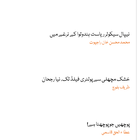
نیپال سیکولر ریاست ہندوتوا کے نرغے میں
محمد محسن خان راجپوت
خشک مچھلی سے پولٹری فیلڈ تک، نیا رجحان
ظریف بلوچ
پوچھیں جو پوچھنا ہے!
عطا ء الحق قاسمی