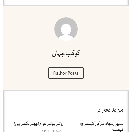
کوکب جہاں
Author Posts
مزید تحاریر
ستھرا پنجاب ورکرز کیلئے بڑا
روتے ہوئے عوام اچھے لگتے ہیں!
فیصلہ
اگست 8, 2026