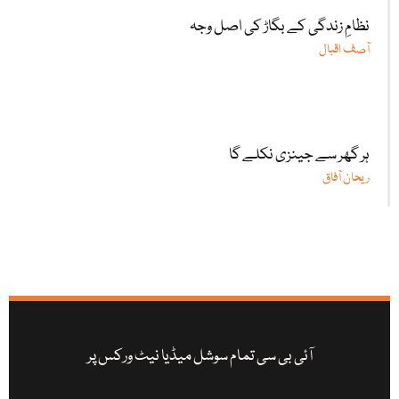
نظامِ زندگی کے بگاڑ کی اصل وجہ
آصف اقبال
ہر گھر سے جینزی نکلے گا
ریحان آفاق
آئی بی سی تمام سوشل میڈیا نیٹ ورکس پر