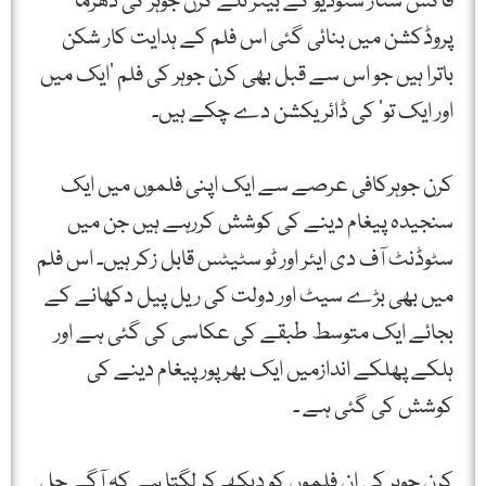
فاکس سٹار سٹوڈیو کے بینر تلے کرن جوہر کی دھرما
پروڈکشن میں بنائی گئی اس فلم کے ہدایت کار شکن
باترا ہیں جو اس سے قبل بھی کرن جوہر کی فلم ’ایک میں
اور ایک تو‘ کی ڈائریکشن دے چکے ہیں۔
کرن جوہرکافی عرصے سے ایک اپنی فلموں میں ایک
سنجیدہ پیغام دینے کی کوشش کررہے ہیں جن میں
سٹوڈنٹ آف دی ایئر اور ٹو سٹیٹس قابل زکر ہیں۔ اس فلم
میں بھی بڑے سیٹ اور دولت کی ریل پیل دکھانے کے
بجائے ایک متوسط طبقے کی عکاسی کی گئی ہے اور
ہلکے پھلکے اندازمیں ایک بھرپور پیغام دینے کی
کوشش کی گئی ہے ۔
کرن جوہر کی ان فلموں کو دیکھ کر لگتا ہے کہ آگے چل