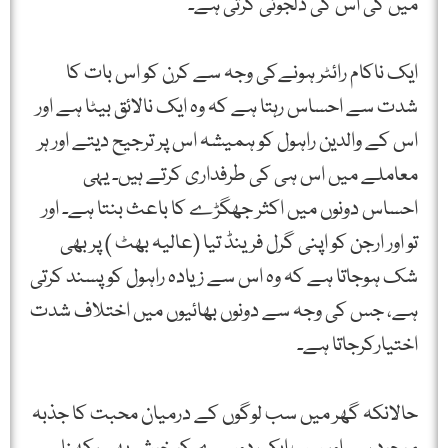
میں کی اس کی دلجوئی کرتی ہے۔
ایک ناکام رائٹر ہونےکی وجہ سے کرن کو اس بات کا
شدت سے احساس رہتا ہے کہ وہ ایک نالائق بیٹا ہے اور
اس کے والدین راہول کو ہمیشہ اس پر ترجیح دیتے اور ہر
معاملے میں اس ہی کی طرفداری کرتے ہیں۔ یہی
احساس دونوں میں اکثر جھگڑے کا باعث بنتا ہے۔ اور
تو اور ارجن کو اپنی گرل فرینڈ تیا (عالیہ بھٹ ) پر بھی
شک ہوجاتا ہے کہ وہ اس سے زیادہ راہول کو پسند کرتی
ہے، جس کی وجہ سے دونوں بھائیوں میں اختلاف شدت
اختیارکرجاتا ہے۔
حالانکہ گھر میں سب لوگوں کے درمیان محبت کا جذبہ