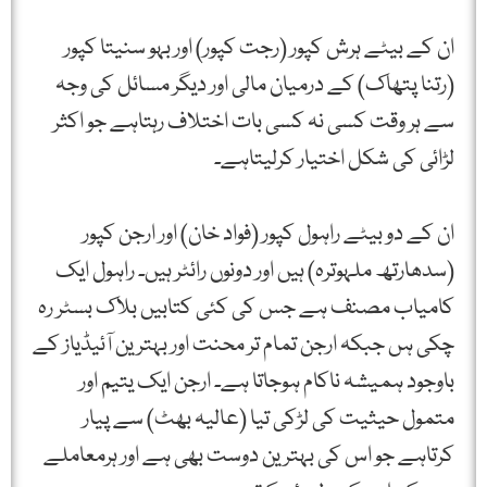
ان کے بیٹے ہرش کپور (رجت کپور) اور بہو سنیتا کپور
(رتنا پتھاک) کے درمیان مالی اور دیگر مسائل کی وجہ
سے ہر وقت کسی نہ کسی بات اختلاف رہتاہے جو اکثر
لڑائی کی شکل اختیار کرلیتاہے۔
ان کے دو بیٹے راہول کپور (فواد خان) اور ارجن کپور
(سدھارتھ ملہوترہ) ہیں اور دونوں رائٹر ہیں۔ راہول ایک
کامیاب مصنف ہے جس کی کئی کتابیں بلاک بسٹر رہ
چکی ہں جبکہ ارجن تمام تر محنت اور بہترین آئیڈیاز کے
باوجود ہمیشہ ناکام ہوجاتا ہے۔ ارجن ایک یتیم اور
متمول حیثیت کی لڑکی تیا (عالیہ بھٹ) سے پیار
کرتاہے جو اس کی بہترین دوست بھی ہے اور ہرمعاملے