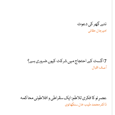
نئے گھر کی دعوت
امیرجان حقانی
7 اگست کے احتجاج میں شرکت کیوں ضروری ہے؟
آصف اقبال
عصرِ نو کا فکری تلاطم: ایک سقراطی و افلاطونی محاکمہ
ڈاکٹر محمد طیب خان سنگھانوی