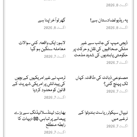
اگست 8, 2026
یہ ریڈیو تضادستان ہے!
گھر تو آخر اپنا ہے
اگست 8, 2026
اگست 8, 2026
ڈیجی میپ کی جانب سے غیر
لاہور: ایک واقعہ، کئی سوالات
ملکی صحافیوں کی نقل و حرکت پر
معاملہ سنگین ہو گیا
حکومتی پابندیوں کی شدید مذمت
اگست 7, 2026
اگست 7, 2026
مصنوعی ذہانت کی طاقت، کہاں
ٹرمپ نے غیر امریکیوں کے بچوں
تک پہنچ گئی؟
کی پیدائش پر امریکی شہریت کے
قانون کو محدود کردیا
اگست 7, 2026
اگست 7, 2026
نیپال سیکولر ریاست ہندوتوا کے
بھارت: لینڈسلائیڈنگ سے بڑے
نرغے میں
پیمانے پر تباہی، 80 دیہات کا
رابطہ منطقع
اگست 7, 2026
اگست 7, 2026