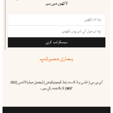
لاکھوں میں ہے
سبسکرائب کریں
ہماری ممبرشپ
آئی بی سی ( انڈس براڈ کاسٹ اینڈ کیمونیکیشن ) ڈیجٹیل میڈیاالائنس (DIGI
MAP) کا باقاعدہ رکن ہے ۔