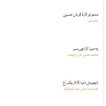
منٹو اور لارڈ قربان حسین
حامد میر
یہ میرا کراچی ہے
محمد محسن خان راجپوت
ڈیجیٹل دنیا کا تاریک رُخ
بخت بیدار جان سید ایڈووکیٹ