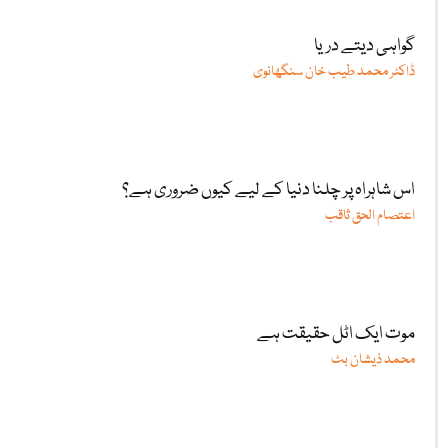
گواہی دیتے دریا
ڈاکٹر محمد طیب خان سنگھانوی
اس شاہراہ پر چلنا دنیا کے لیے کیوں ضروری ہے؟
اعتصام الحق ثاقب
موت ایک اٹل حقیقت ہے
محمد ذیشان بٹ