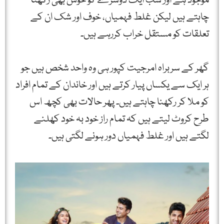
موجود ہے اور سب ایک دوسرے کو خوش بھی رکھنا
چاہتے ہیں لیکن غلط فہمیاں، خوف اور شک ان کے
تعلقات کو مستقل خراب کررہے ہیں۔
گھر کے سربراہ امرجیت کپور ہی وہ واحد شخص ہیں جو
ہر ایک سے یکساں پیار کرتے ہیں اور خاندان کے تمام افراد
کو ملا کر رکھنا چاہتے ہیں۔ پھر حالات بھی کچھ اس
طرح کروٹ لیتے ہیں کہ تمام راز خود بہ خود کھلنے
لگتے ہیں اور غلط فہمیاں دور ہونے لگتی ہیں۔