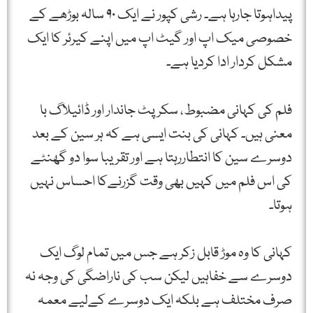
پیداہوتا جارہا ہے۔ رشی کپور نے ایک ۹۰ سالہ بوڑھے کے
خصوصی میک اپ اور گیٹ اپ میں اپنے کیرئر کا ایک
مشکل کردار ادا کردیا ہے۔
فلم کی کہانی مضبوط، سکرپٹ جاندار اور ڈائیلاگ با
معنی ہیں۔ کہانی کی بنت ایسی ہے کہ ہر سین کے بعد
دوسرے سین کا انتطاررہتا ہے اور تقریبا سوا دو گھنٹے
کی اس فلم میں کہیں بھی وقت گزرنےکا احساس نہیں
ہوتا۔
کہانی کا وہ موڑ قابل زکر ہے جس میں تمام لوگ ایک
دوسرے سے خفاہیں لیکن سب کی ناراضگی کی وجہ نہ
صرف مختلف ہے بلکہ ایک دوسرے کےلیے معمہ