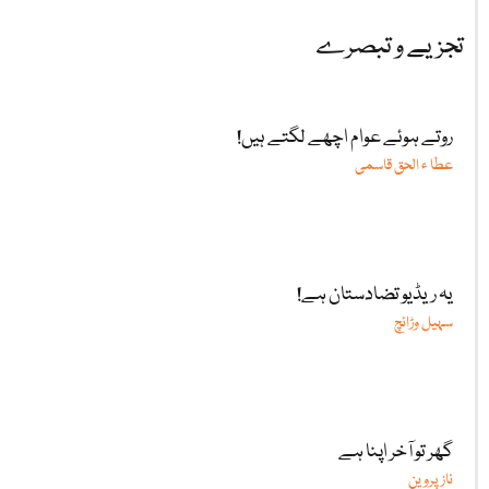
تجزیے و تبصرے
روتے ہوئے عوام اچھے لگتے ہیں!
عطا ء الحق قاسمی
یہ ریڈیو تضادستان ہے!
سہیل وڑائچ
گھر تو آخر اپنا ہے
ناز پروین