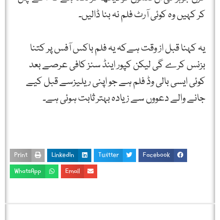
کر کہیں وہ کوئی آرٹ فلم نہ بنا ڈالیں۔
یہ کہنا قبل از وقت ہےکہ یہ فلم باکس آفس پر کتنا
بزنس کرے گی لیکن کپور اینڈ سنز کافی عرصے بعد
کوئی ایسی بالی وڈ فلم ہے جو اپنی ریلیزسے قبل کیے
جانے والے دعووں سے زیادہ بہتر ثابت ہوئی ہے۔
Print
LinkedIn
Twitter
Facebook
WhatsApp
Email