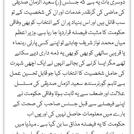
دوسری بات یہ ہے کہ جسٹس (ر) سعید الزمان صدیقی
کی ماضی کی گرنقدر خدمات اور ان کی شخصیت کے تو
سب قائل ہیں اور اس بنیاد پر ان کے انتخاب کو بھی وفاقی
حکومت کا مثبت فیصلہ قراردیا جا رہا ہے، وزیر اعظم
میاں محمد نواز شریف چاہتے تو اپنے کسی پارٹی رہنماء
یا قریبی ساتھی کو بھی کو بھی یہ ذمہ داری دیے سکتے
تھے مگر ایسا کرنے کی بجائے انہوں نے ایک اچھی شہرت
کی حامل شخصیت کا انتخاب کیا جو قابل تحسین عمل
ہے تاہم گورنرسندھ سعید الزماں صدیقی کی مسلسل
علالت اور ضعف سے یہ ثابت ہوتا وفاقی حکومت نے
اپنے فیصلے سے قبل جسٹس صاحب کی صحت کے
بارے میں معلومات حاصل نہیں کی اور یوں اب
حکومت کا یہ فیصلہ مذاق سا بن گیا ہے ۔ میڈیا میں