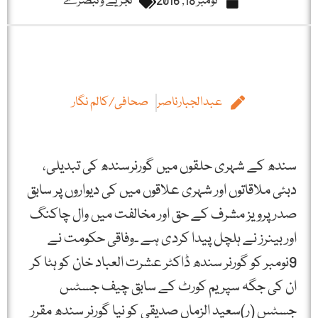
نومبر 18, 2016
تجزیے و تبصرے
عبدالجبارناصر
صحافی/کالم نگار
سندھ کے شہری حلقوں میں گورنرسندھ کی تبدیلی،
دبئی ملاقاتوں اور شہری علاقوں میں کی دیواروں پر سابق
صدر پرویز مشرف کے حق اور مخالفت میں وال چاکنگ
اور بینرز نے ہلچل پیدا کردی ہے ۔وفاقی حکومت نے
9نومبر کو گورنر سندھ ڈاکٹر عشرت العباد خان کو ہٹا کر
ان کی جگہ سپریم کورٹ کے سابق چیف جسٹس
جسٹس (ر)سعید الزماں صدیقی کو نیا گورنر سندھ مقرر