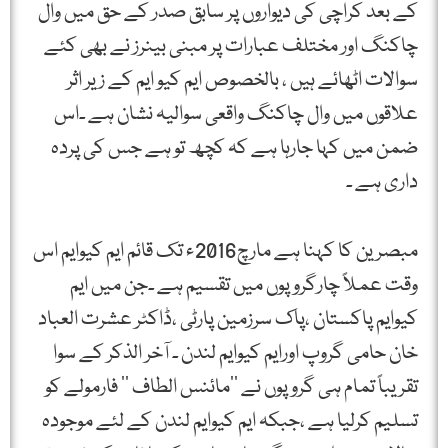
کے بعد کراچی کی دیواروں پر سابق صدر کے حق میں وال
چاکنگ اور مختلف عبارات پر مبنی بینرز نے بھی کئے
سوالات اٹھائے ہیں ، بالخصوص ایم کیو ایم کے زیر اثر
علاقوں میں وال چاکنگ واقعی سوالیہ نشان ہے ۔اس
ضمن میں کہا جارہا ہے کہ کچھ تو ہے جس کی پردہ
داری ہے ۔
مبصرین کا کہنا ہے مارچ2016ء تک قائم ایم کیوایم اس
وقت عملاً چارگروپوں میں تقسیم ہے ۔جن میں ایم
کیوایم پاکستان ،پاک سرزمین پارٹی ،ڈاکٹر عشرت العباد
خان حامی گروپ اورایم کیوایم لندن ۔ آخر الذکر کے سوا
تقریباً تمام ہی گروپوں نے ’’مائنس الطاف ‘‘ فارمولے کو
تسلیم کرلیا ہے ،جبکہ ایم کیوایم لندن کے لئے موجودہ