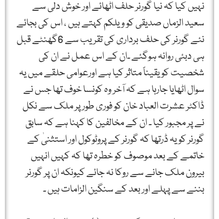
نہیں کیا کہ نیا گورنر حلف اٹھائے اور خوش دلی سے
سعید الزماں صدیقی کو ویلکم کہتے ہیں ، اس کی بجائے
نئے گورنر کی حلف برداری کی تقریب سے 6گھنٹے قبل
ہی دبئی روانہ ہوگئے ۔ان کے اس عمل نے ان کی
شخصیت کو یقیناً متاثر کیا ہے اورعوامی حلقے میں یہ
سوال اٹھایا جارہا ہے کہ آخر وہ کونسا خوف تھا جس نے
ڈاکٹر عشرت العباد خان کو فوری طور پر ملک سے نکل
نے پر مجبور کیا ۔ ان کے مخالفین کا کہنا ہے کہ سابق
گورنر کو یہ ڈرتھا کہ گورنر کے پروٹوکول اور استثنیٰ کے
خاتمے کے بعد موصوف کو خطرہ تھا کہ کہیں انہیں
بیرون ملک جانے سے روکا نہ جائے کیونکہ ان پر گورنر
بننے سے پہلے اور بعد کے سنگین الزامات ہیں ۔