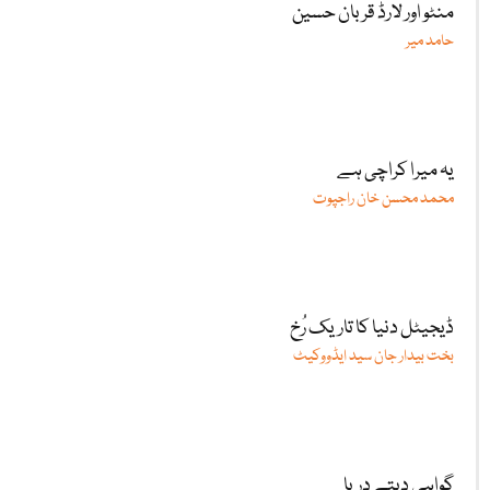
منٹو اور لارڈ قربان حسین
حامد میر
یہ میرا کراچی ہے
محمد محسن خان راجپوت
ڈیجیٹل دنیا کا تاریک رُخ
بخت بیدار جان سید ایڈووکیٹ
گواہی دیتے دریا