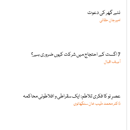
نئے گھر کی دعوت
امیرجان حقانی
7 اگست کے احتجاج میں شرکت کیوں ضروری ہے؟
آصف اقبال
عصرِ نو کا فکری تلاطم: ایک سقراطی و افلاطونی محاکمہ
ڈاکٹر محمد طیب خان سنگھانوی