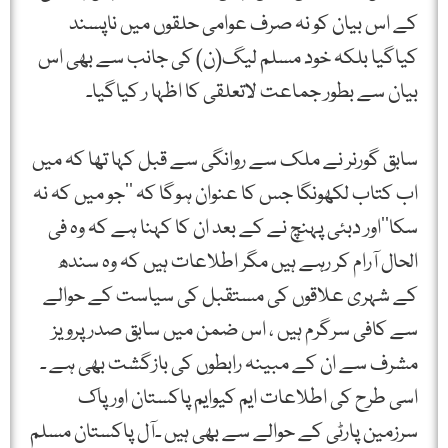
کے اس بیان کو نہ صرف عوامی حلقوں میں ناپسند
کیاگیا بلکہ خود مسلم لیگ(ن) کی جانب سے بھی اس
بیان سے بطور جماعت لاتعلقی کا اظہا ر کیاگیا۔
سابق گورنر نے ملک سے روانگی سے قبل کہا تھا کہ میں
اب کتاب لکھونگا جس کا عنوان ہوگا کہ ’’جو میں کہ نہ
سکا‘‘اور دبئی پہنچ نے کے بعد ان کا کہنا ہے کہ وہ فی
الحال آرام کر رہے ہیں مگر اطلاعات ہیں کہ وہ سندھ
کے شہری علاقوں کی مستقبل کی سیاست کے حوالے
سے کافی سرگرم ہیں ، اس ضمن میں سابق صدر پرویز
مشرف سے ان کے مبینہ رابطوں کی بازگشت بھی ہے ۔
اسی طرح کی اطلاعات ایم کیوایم پاکستان اور پاک
سرزمین پارٹی کے حوالے سے بھی ہیں ۔آل پاکستان مسلم