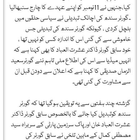
کیا،جنہوں نے 11نومبر کو اپنے عہدے کا چارج سنبھالیا
۔گورنر سندھ کی اچانک تبدیلی نے سیاسی حلقوں میں
ہلچل کردی ، کیونکہ گورنر سندھ کی تبدیلی جس
خاموشی سے کی گئی اس کا اندازہ کسی کو نہیں تھا ،
خود سابق گورنر ڈاکٹر عشرت العباد کا بھی کہنا ہے کہ
انہیں میڈیا سے اس کی اطلاع ملی تاہم نئے گورنرسعید
الزماں صدیقی کا کہنا ہے کہ اعلان سے دودن قبل ان
سے مشاورت کی گئی تھی۔
گزشتہ چند ہفتوں سے یہ تو یقین ہوگیا تھا کہ گورنر
سندھ کوتبدیل کیا جائے گا بالخصوص سابق گورنر ڈاکٹر
عشرت العباد خان اور پاک سرزمین پارٹی کے سربراہ سید
مصطفی کمال کے مابین تلخی نے سابق گورنر کی