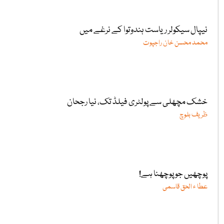
نیپال سیکولر ریاست ہندوتوا کے نرغے میں
محمد محسن خان راجپوت
خشک مچھلی سے پولٹری فیلڈ تک، نیا رجحان
ظریف بلوچ
پوچھیں جو پوچھنا ہے!
عطا ء الحق قاسمی