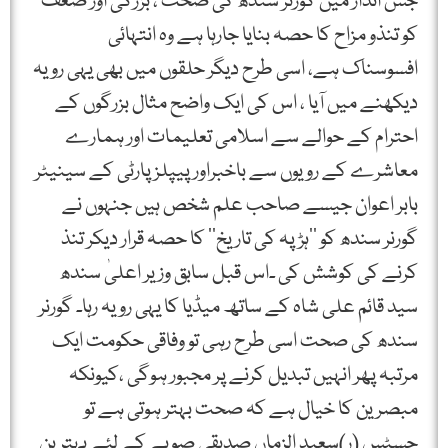
جس انداز میں گورنر سندھ کی صحت ، بزرگی اور ضعف
کو تنذو مزاح کا حصہ بنایا جارہا ہے وہ انتہائی
افسوسناک ہے، اسی طرح دیگر حلقوں میں بھی یہی رویہ
دیکھنے میں آیا ، اس کی ایک واضح مثال بزرگوں کے
احترام کے حوالے سے اسلامی تعلیمات اور ہمارے
معاشرے کے رویوں سے باخبراور پیپلزپارٹی کے سینیٹر
بابر اعوان جیسے صاحب علم شخص ہیں جنہوں نے
گورنر سندھ کو ’’ہڑپہ کی تاریخ‘‘ کا حصہ قرار دیکر تنذ
کرنے کی کوشش کی ۔اس قبل سابق وزیر اعلیٰ سندھ
سید قائم علی شاہ کے ساتھ میڈیا کا یہی رویہ رہا۔ گورنر
سندھ کی صحت اسی طرح رہی تو وفاقی حکومت ایک
مرتبہ پھر انہیں تبدیل کرنے پر مجبور ہوگی ،کیونکہ
مبصرین کا خیال ہے کہ صحت بہتر ہوتی ہے تو
جسٹس (ر)سعید الزماں صدیقی صوبے کے لئے بہترین