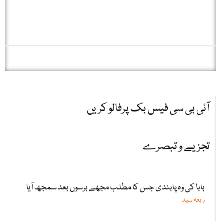
آئی بی سی فیس بک پرفالو کریں
تجزیے و تبصرے
بابا کی وہ پابندی جس کا مطلب مجھے برسوں بعد سمجھ آیا
رابعہ سید