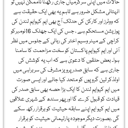
حالات میں اپنی سرگرمیاں جاری رکھنا ناممکن نہیں تو
انہتائی مشکل ضرور ہے تاہم یہ بھی ایک حقیقت ہے
کہ ووٹرز اور کارکن کی حدتک آج بھی ایم کیوایم لندن کی
پوزیشن مستحکم ہے ، جس کی ایک جھلک 16نومبرکو
کراچی کے میئر وسیم اختر کی رہائی کے جلوس میں نظر
آئی اور ایم کیوایم پاکستان کو سخت مزاحمت کا سامنا
ہوا۔ بعض حلقوں کا دعویٰ ہے کہ اب یہ کوشش کی
جاری ہے کہ سابق صدر پرویز مشرف کی سربراہی میں
اولذکر تین گروپوں کو متحد کیا جائے اور ایسی صورت
میں ایم کیوایم لندن کا ایک بڑا حصہ بھی سابق صدر کی
قیادت کو قبول کرے گا اور پھر سندھ کے شہری علاقوں
میں ایم کیو ایم اپنے سابقہ حیثیت کو برقرار رکھ سکے
گی ،بصورت دیگر موجودہ پارلیمانی حیثیت کو برقرار