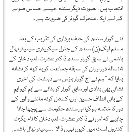
انتخاب ہیں ، بصورت دیگر سندھ جیسے حساس صوبے
کے لئے ایک متحرک گورنر کی ضرورت ہے ۔
نئے گورنر سندھ کی حلف برداری کی تقریب کے بعد
مسلم لیگ(ن) سندھ کے جنرل سیکریٹری سینیٹر نہال
ہاشمی نے سابق گورنر سندھ ڈاکٹر عشرت العباد خان کے
14سالہ دور اور ان کی سابقہ جماعت کو یہ کہہ کر نشانہ
بنایا کہ ’’ ہم نے آج گورنر ہاؤس سے دہشت کی آخری
نشانی بھی ہٹادی اور سابق گورنر کو ہٹانے سے ایم کیو ایم
کے بانی الطاف حسین اور پاکستان کونہ ماننے والوں کے
دور کا خاتمہ ہوگیا اور سندھ حکومت سے پوچھا جانا
چاہیے کہ اس نے ڈاکٹر عشرت العبادخان کا نام ایگزٹ
کنٹرول لسٹ میں کیوں نہیں ڈالا‘‘۔سینیٹر نہال ہاشمی