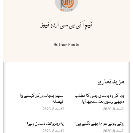
ٹیم آئی بی سی اردو نیوز
Author Posts
مزید تحاریر
بابا کی وہ پابندی جس کا مطلب
ستھرا پنجاب ورکرز کیلئے بڑا
مجھے برسوں بعد سمجھ آیا
فیصلہ
اگست 8, 2026
اگست 8, 2026
روتے ہوئے عوام اچھے لگتے ہیں!
یہ ریڈیو تضادستان ہے!
اگست 8, 2026
اگست 8, 2026