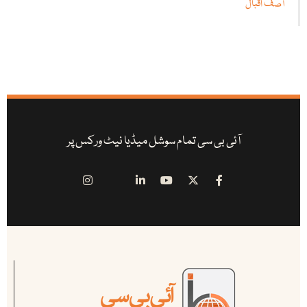
آصف اقبال
آئی بی سی تمام سوشل میڈیا نیٹ ورکس پر