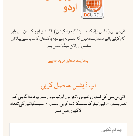
آئی بی سی ( انڈس براڈ کاسٹ اینڈ کیمونیکیشن ) پاکستان اور پاکستان سے باہر
کام کرنے والے ممتاز صحافیوں کا منصوبہ ہے ۔ یہ پاکستان کا سب سے پہلا اور
مکمل آن لائن میڈیا ہاوس ہے .
ہمارے متعلق مزید جانیے
اپ ڈیٹس حاصل کریں
آئی بی سی کی نمایاں خبروں ، تجزیوں اور تبصروں سے بروقت اگاہی کے
لئے ہمارے نیوز لیٹر کو سبسکرائب کریں. ہمارے سبسکرائبرز کی تعداد
لاکھوں میں ہے