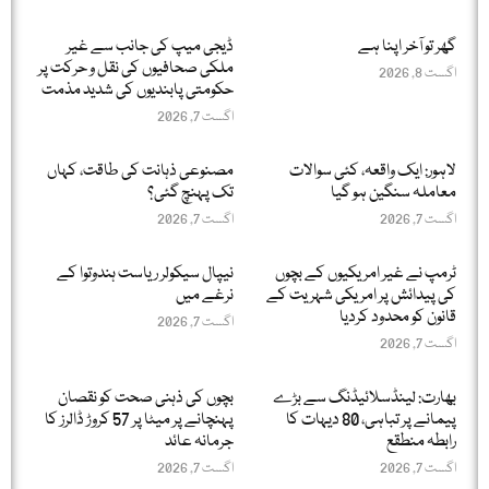
گھر تو آخر اپنا ہے
ڈیجی میپ کی جانب سے غیر
ملکی صحافیوں کی نقل و حرکت پر
اگست 8, 2026
حکومتی پابندیوں کی شدید مذمت
اگست 7, 2026
لاہور: ایک واقعہ، کئی سوالات
مصنوعی ذہانت کی طاقت، کہاں
معاملہ سنگین ہو گیا
تک پہنچ گئی؟
اگست 7, 2026
اگست 7, 2026
ٹرمپ نے غیر امریکیوں کے بچوں
نیپال سیکولر ریاست ہندوتوا کے
کی پیدائش پر امریکی شہریت کے
نرغے میں
قانون کو محدود کردیا
اگست 7, 2026
اگست 7, 2026
بھارت: لینڈسلائیڈنگ سے بڑے
بچوں کی ذہنی صحت کو نقصان
پیمانے پر تباہی، 80 دیہات کا
پہنچانے پر میٹا پر 57 کروڑ ڈالرز کا
رابطہ منطقع
جرمانہ عائد
اگست 7, 2026
اگست 7, 2026