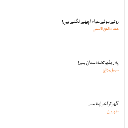
روتے ہوئے عوام اچھے لگتے ہیں!
عطا ء الحق قاسمی
یہ ریڈیو تضادستان ہے!
سہیل وڑائچ
گھر تو آخر اپنا ہے
ناز پروین