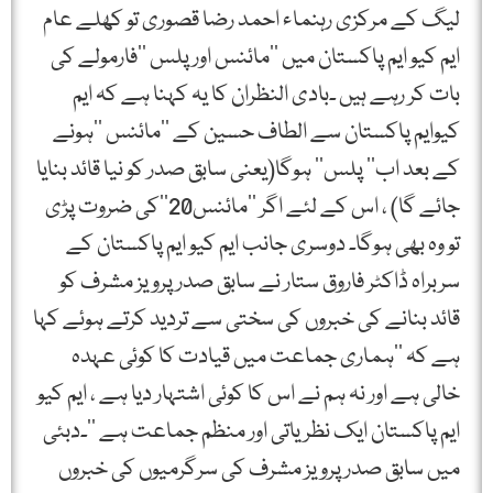
لیگ کے مرکزی رہنماء احمد رضا قصوری تو کھلے عام
ایم کیو ایم پاکستان میں ’’مائنس اور پلس ‘‘فارمولے کی
بات کر رہے ہیں ۔بادی النظران کا یہ کہنا ہے کہ ایم
کیوایم پاکستان سے الطاف حسین کے ’’مائنس ‘‘ہونے
کے بعد اب’’ پلس‘‘ ہوگا(یعنی سابق صدر کو نیا قائد بنایا
جائے گا) ، اس کے لئے اگر ’’مائنس20‘‘کی ضروت پڑی
تو وہ بھی ہوگا۔ دوسری جانب ایم کیو ایم پاکستان کے
سربراہ ڈاکٹر فاروق ستار نے سابق صدر پرویز مشرف کو
قائد بنانے کی خبروں کی سختی سے تردید کرتے ہوئے کہا
ہے کہ ’’ہماری جماعت میں قیادت کا کوئی عہدہ
خالی ہے اور نہ ہم نے اس کا کوئی اشتہار دیا ہے ، ایم کیو
ایم پاکستان ایک نظریاتی اور منظم جماعت ہے ‘‘۔دبئی
میں سابق صدر پرویز مشرف کی سرگرمیوں کی خبروں