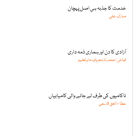
خدمت کا جذبہ ہی اصل پہچان
مبارک علی
آزادی کا دن اور ہماری ذمہ داری
فیاض احمدرانا،معروف ماہرتعلیم
ناکامیوں کی طرف لے جانے والی کامیابیاں
عطا ء الحق قاسمی