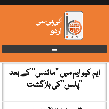
ایم کیو ایم میں ‘‘مائنس‘‘ کے بعد
’’پلس‘‘کی بازگشت