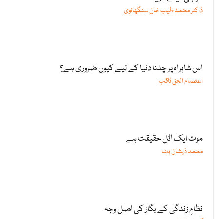
ڈاکٹر محمد طیب خان سنگھانوی
اس شاہراہ پر چلنا دنیا کے لیے کیوں ضروری ہے؟
اعتصام الحق ثاقب
موت ایک اٹل حقیقت ہے
محمد ذیشان بٹ
نظامِ زندگی کے بگاڑ کی اصل وجہ