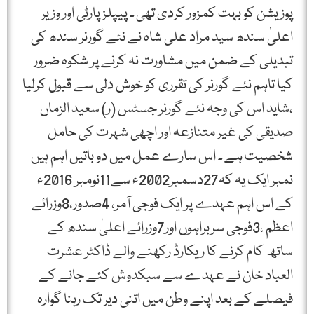
پوزیشن کو بہت کمزور کردی تھی ۔ پیپلزپارٹی اور وزیر
اعلیٰ سندھ سید مراد علی شاہ نے نئے گورنر سندھ کی
تبدیلی کے ضمن میں مشاورت نہ کرنے پر شکوہ ضرور
کیا تاہم نئے گورنر کی تقرری کو خوش دلی سے قبول کرلیا
،شاید اس کی وجہ نئے گورنر جسٹس (ر) سعید الزماں
صدیقی کی غیر متنازعہ اور اچھی شہرت کی حامل
شخصیت ہے ۔ اس سارے عمل میں دو باتیں اہم ہیں
نمبر ایک یہ کہ27دسمبر2002ء سے11نومبر 2016ء
کے اس اہم عہدے پر ایک فوجی آمر، 4صدور،8وزرائے
اعظم ،3فوجی سربراہوں اور7وزرائے اعلیٰ سندھ کے
ساتھ کام کرنے کا ریکارڈ رکھنے والے ڈاکٹر عشرت
العباد خان نے عہدے سے سبکدوش کئے جانے کے
فیصلے کے بعد اپنے وطن میں اتنی دیر تک رہنا گوارہ