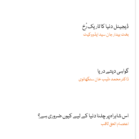
ڈیجیٹل دنیا کا تاریک رُخ
بخت بیدار جان سید ایڈووکیٹ
گواہی دیتے دریا
ڈاکٹر محمد طیب خان سنگھانوی
اس شاہراہ پر چلنا دنیا کے لیے کیوں ضروری ہے؟
اعتصام الحق ثاقب