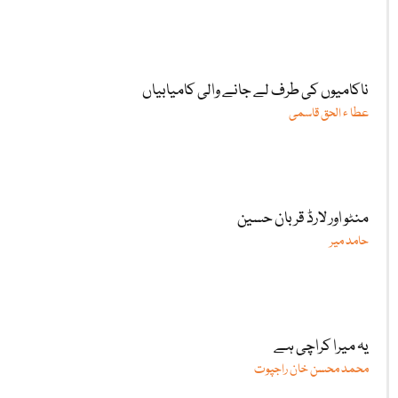
ناکامیوں کی طرف لے جانے والی کامیابیاں
عطا ء الحق قاسمی
منٹو اور لارڈ قربان حسین
حامد میر
یہ میرا کراچی ہے
محمد محسن خان راجپوت