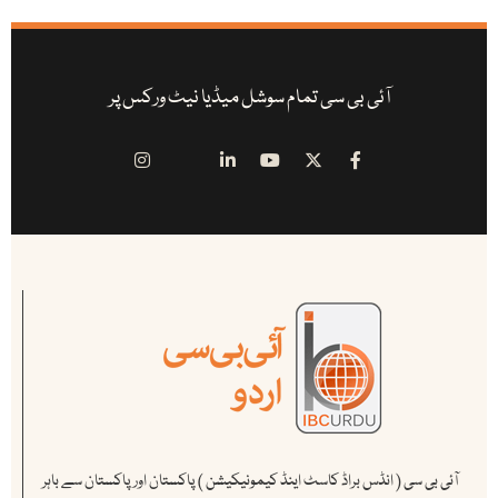
آئی بی سی تمام سوشل میڈیا نیٹ ورکس پر
آئی بی سی ( انڈس براڈ کاسٹ اینڈ کیمونیکیشن ) پاکستان اور پاکستان سے باہر