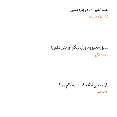
جب لٹیرے دوبارہ ملے
ثناء اللّٰہ مجیدی
سابق محبوبہ، بڑی بیگم اور نئی دلہن!
سہیل وڑائچ
پارلیمانی نظام کیسے ناکام ہوا؟
حامد میر