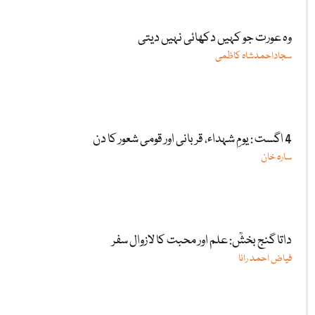
وہ عورت جو کہیں دکھائی نہیں دیتی
سجاداحمدشاہ کاظمی
4 اگست : یومِ شہداء، قربانی اور قومی شعور کا دن
سارہ خان
داتا گنج بخشؒ: علم اور محبت کا لازوال سفر
فیاض احمد رانا