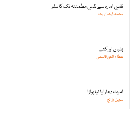
نفسِ امارہ سے نفسِ مطمئنہ تک کا سفر
محمد ذیشان بٹ
بلیاں اور کتے
عطا ء الحق قاسمی
امرت دھارا یا نیا پواڑا
سہیل وڑائچ