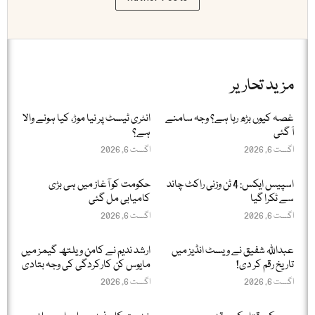
مزید تحاریر
غصہ کیوں بڑھ رہا ہے؟ وجہ سامنے
انٹری ٹیسٹ پر نیا موڑ، کیا ہونے والا
آ گئی
ہے؟
اگست 6, 2026
اگست 6, 2026
اسپیس ایکس: 4 ٹن وزنی راکٹ چاند
حکومت کو آغاز میں ہی بڑی
سے ٹکرا گیا
کامیابی مل گئی
اگست 6, 2026
اگست 6, 2026
عبداللّٰہ شفیق نے ویسٹ انڈیز میں
ارشد ندیم نے کامن ویلتھ گیمز میں
تاریخ رقم کر دی!
مایوس کن کارکردگی کی وجہ بتادی
اگست 6, 2026
اگست 6, 2026