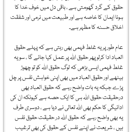
حقوق کے گرد گھومتی ہے ، باقی دل میں خوف خدا کا
ہونا ایمان کا خاصہ ہے اور طبیعت میں نرمی اور شفقت
اخلاق حسنہ کا مظہر ہے۔
عام طور پر یہ غلط فہمی بھی رہتی ہے کہ پہلے حقوق
العباد ادا کرلو پھر حقوق اللہ پر عمل کیا جائے گا ، سو یہ
غلط فہمی ایسی بڑھی کہ لوگ حقوق اللہ کو تو چھوڑ
بیٹھے اور حقوق العباد میں بھی اپنی خواہش نفس پر چل
پڑے جبکہ یہ بات واضح رہے کہ حقوق العباد بھی
درحقیقت حقوق اللہ ہی کا ایک حصہ ہے کیونکہ ان کی
ادائیگی کا حکم بھی اللہ تعالی نے دیا ہے ، دوسری طرف
یہ بھی واضح رہے کہ حقوق اللہ در حقیقت حقوق نفس
ہیں ، شریعت نے اپنے نفس کے حقوق کی بھی ترغیب