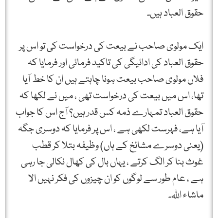
حقوق العباد ہیں۔
ایک مولوی صاحب نے بیعت کی درخواست کی تو اس پر
حقوق العباد کی ادائیگی کی تاکید فرمائی اور فرمایا کہ
فلاں مولوی صاحب بیعت ہونا چاہتے ہیں ان کا خط آیا
تھا، اس میں بیعت کی درخواست تھی ، میں نے لکھا کہ
حقوق العباد تمہارے ذمہ کس قدر ہیں؟ آج اس کا جواب
آیا ہے، فہرست لکھی ہے ، اس پر فرمایا کہ دوسری جگہ
(یعنی دوسرے مشائخ کے ہاں) وظیفہ بتلا کر قطب
غوث بنا کر الگ کرتے ، یہاں بال کی کھال نکالی جا رہی
ہے ، عام طور سے لوگوں کو ان چیزوں کی فکر نہیں الا
ماشاء اللہ۔