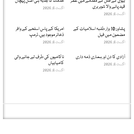
بیوی کے قتل کے مقدمے میں عمر
خدمت کا جذبہ ہی اصل پہچان
قید پانے والا شوہر بری
اگست 6, 2026
اگست 6, 2026
پشاور: 10 ہزار طلبہ اسلامیات کے
امریکا کے پاس اسلحے کے وافر
مضمون میں فیل
ذخائر موجود ہیں، ٹرمپ
اگست 6, 2026
اگست 6, 2026
آزادی کا دن اور ہماری ذمہ داری
ناکامیوں کی طرف لے جانے والی
کامیابیاں
اگست 6, 2026
اگست 6, 2026