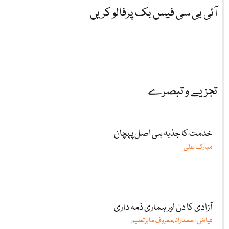
آئی بی سی فیس بک پرفالو کریں
تجزیے و تبصرے
خدمت کا جذبہ ہی اصل پہچان
مبارک علی
آزادی کا دن اور ہماری ذمہ داری
فیاض احمدرانا،معروف ماہرتعلیم