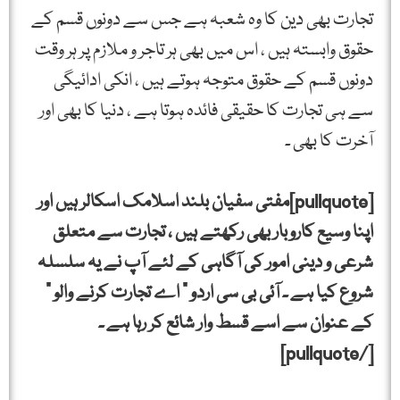
تجارت بھی دین کا وہ شعبہ ہے جس سے دونوں قسم کے
حقوق وابستہ ہیں ، اس میں بھی ہر تاجر و ملازم پر ہر وقت
دونوں قسم کے حقوق متوجہ ہوتے ہیں ، انکی ادائیگی
سے ہی تجارت کا حقیقی فائدہ ہوتا ہے ، دنیا کا بھی اور
آخرت کا بھی ۔
[pullquote]مفتی سفیان بلند اسلامک اسکالر ہیں اور
اپنا وسیع کاروبار بھی رکھتے ہیں ، تجارت سے متعلق
شرعی و دینی امور کی آگاہی کے لئے آپ نے یہ سلسلہ
شروع کیا ہے ۔ آئی بی سی اردو ” اے تجارت کرنے والو ”
کے عنوان سے اسے قسط وار شائع کر رہا ہے ۔
[/pullquote]