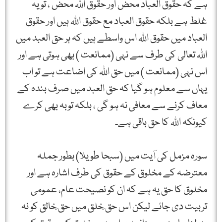
ہے کہ حقوق العباد محض اور حقوق اللہ محض ، تو یہ
غلط ہے بلکہ حقوق العباد مع حقوق اللہ ہیں اور حقوق
العباد میں حقوق اللہ اس واسطے ہیں کہ ہر حق العبد میں
اللہ تعالی کی طرف سے نہی (ممانعت ) بھی ہوتی ہے اور
اس نہی (ممانعت ) میں حق اللہ کی اضاعت ہے تو اب
یہاں سے معلوم ہو گیا کہ حق العبد میں صرف بندہ کے
معاف کرنے سے معافی نہ ہو گی ، بلکہ توبہ بھی کرے
کیونکہ اللہ کا حق باقی ہے۔
سورہ مزمل کی آیت میں (سبحا طویلا) بطور جملہ
معترضہ کے مخلوق کے حقوق کی طرف اشارہ ہے اور
مخلوق کا حق یہ ہے کہ ان کو نصیحت عام، عمومی
تربیت دی جائے لیکن اس حق ِخلق میں حق ِخالق کو نہ