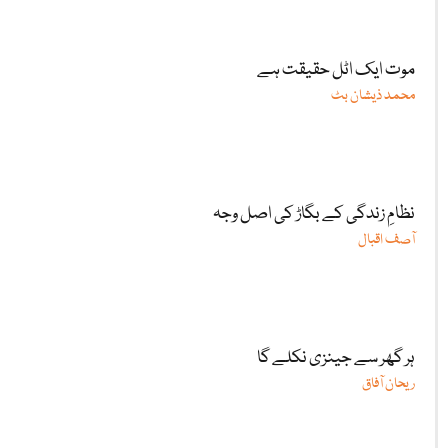
موت ایک اٹل حقیقت ہے
محمد ذیشان بٹ
نظامِ زندگی کے بگاڑ کی اصل وجہ
آصف اقبال
ہر گھر سے جینزی نکلے گا
ریحان آفاق