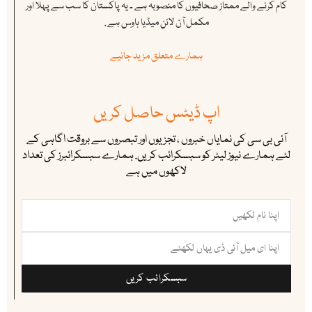
کام کرنے والے ممتاز صحافیوں کا منصوبہ ہے ۔ یہ پاکستان کا سب سے پہلا اور
مکمل آن لائن میڈیا ہاوس ہے .
ہمارے متعلق مزید جانیے
اپ ڈیٹس حاصل کریں
آئی بی سی کی نمایاں خبروں ، تجزیوں اور تبصروں سے بروقت اگاہی کے
لئے ہمارے نیوز لیٹر کو سبسکرائب کریں. ہمارے سبسکرائبرز کی تعداد
لاکھوں میں ہے
سبسکرائب کریں