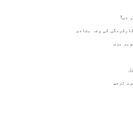
 دی!
کارکردگی کی وجہ بتادی
وہر بری
ں، ٹرمپ