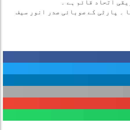
یقی اتحاد قائم ہے ۔
 ۔ پارٹی کے صوبائی صدر انور سیف