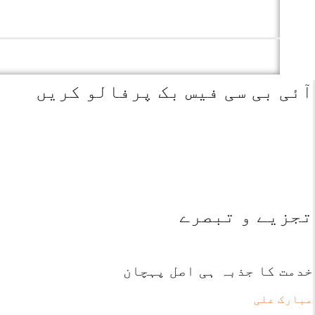
آئی بی سی فیس بک پرفالو کریں
تجزیے و تبصرے
خدمت کا جذبہ ہی اصل پہچان
مبارک علی