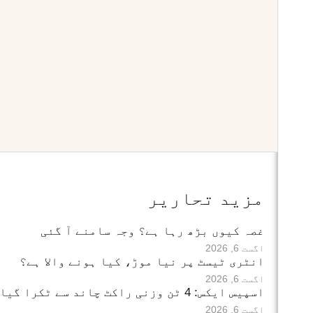
مزید تحاریر
غصہ کیوں بڑھ رہا ہے؟ وجہ سامنے آ گئی
اگست 6, 2026
انٹری ٹیسٹ پر نیا موڑ، کیا ہونے والا ہے؟
اگست 6, 2026
اسپیس ایکس: 4 ٹن وزنی راکٹ چاند سے ٹکرا گیا
اگست 6, 2026