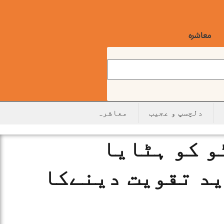
معاشرہ
دلچسپ و عجیب
معاشرہ
و کو ہٹایا
ید تقویت دینےکا