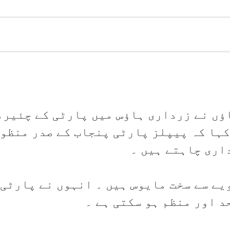
ؤں نے زرداری ہاؤس میں پارٹی کے چئیرمی
کہا کہ پیپلز پارٹی پنجاب کے صدر منظور
اری چاہتے ہیں ۔
یے سے سخت مایوس ہیں ۔ انہوں نے پارٹی 
د اور منظم ہو سکتی ہے ۔