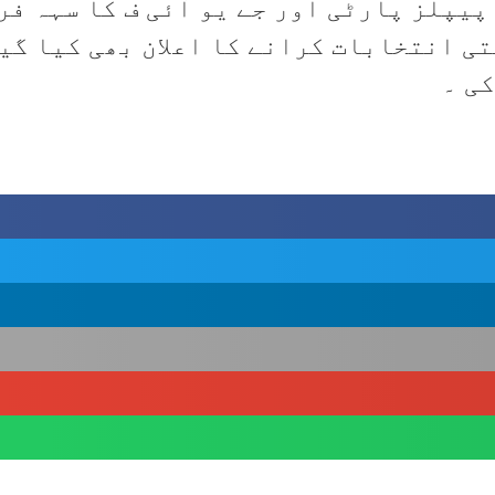
پیپلز پارٹی اور جے یو آئی ف کا سہہ فر
ی انتخابات کرانے کا اعلان بھی کیا گیا
کی ۔