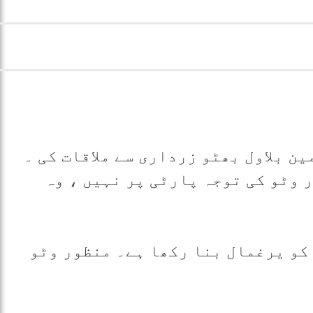
ن بلاول بھٹو زرداری سے ملاقات کی ۔
 وٹو کی توجہ پارٹی پر نہیں ، وہ
کو یرغمال بنا رکھا ہے۔ منظور وٹو