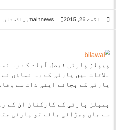
اگست 26, 2015
mainnews
,
پاکستان
پیپلز پارٹی فیصل آباد کے رہ نما
ملاقات میں پارٹی کے رہ نماؤں نے 
پارٹی کے بجائے اپنی ذات سے وفاد
پیپلز پارٹی کے کارکنان ان کے رو
سے جان چھڑائی جائے تو پارٹی متح