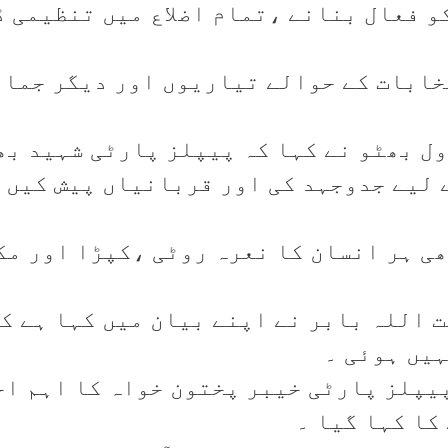
کو فعال بنانے ،تمام اضلاع میں تنظیمی 
خابات کے حوالے تیاریوں اور دیگر جماع
ول بھٹو نے کہا کہ پیپلز پارٹی شہید بھٹ
 لیے جدوجہد کی اور قربانیاں پیش کیں 
بھی ہر انسان کا نعرہ روٹی ،کپڑا اور م
 اللہ بابر نے اپنے بیان میں کہا ہے کہ
ہیں ہوئی ۔
یپلز پارٹی خیبر پختون خواہ کا اہم اجل
کا کہا گیا ۔