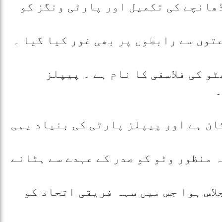
ڈھانچے کی تکمیل اور پارٹی ونگز کو
توں سے رابطوں پر بھی غور کیا گیا ۔
و کی فلاسفی کا نام ہے ۔ پیپلز
۔
کان ہے اور پیپلز پارٹی کی بنیاد یہی
 منظور وٹو کو صدر کے عہدے سے ہٹانے
اس ہوا جس میں سہہ فریقی اتحاد کو