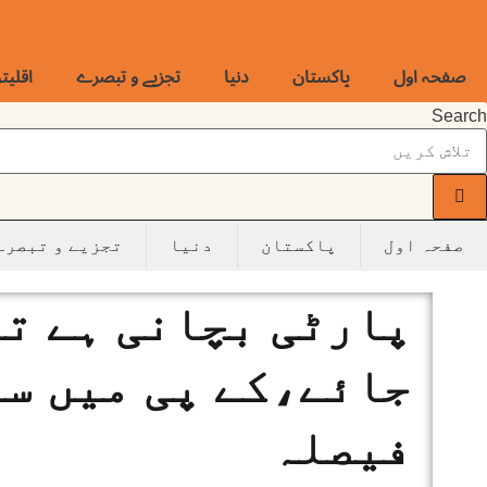
Ski
t
conten
صفحہ اول
پاکستان
دنیا
تجزیے و تبصرے
اقلیت
Search
صفحہ اول
پاکستان
دنیا
تجزیے و تبصرے
پارٹی بچانی ہے تو
جائے،کے پی میں س
فیصلہ