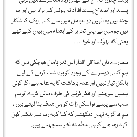
بڑھتا چلوں گا، آج کے گھٹن زدہ معاشرے میں ترقی
پسند اور اصلاح پسند افراد نہ ہونے کے برابر ہیں اور جو
چند ہیں وہ انہیں دو عوامل میں سے کسی ایک کا شکار
ہیں جو میں نے اپنی تحریر کے ابتداء میں بیان کیے تھے
یعنی کہ بھوک اور خوف ،،،
ہمارے ہاں اخلاقی اقدار اس قدر پامال ھوچکی ہیں کہ
ہم کسی دوسرے کے وجود کو برداشت کرنے کے لیے
بالکل تیار نہیں اور عدم برداشت کا یہ عالم ہے اگر کوئی
ہمیں سوچنے اور فکر کرنے کی طرف مائل کرے تو ہم
سب سے پہلے تو اسکی زات کو ہی ھدف بنا لیتے ہیں ،
ہم ھرگز یہ نہیں دیکھتے کہ کیا کہہ رھا ھے بلکے کون
کہہ رھا ھے کو ہی مطمئہ نظر سمجھتے ہیں.