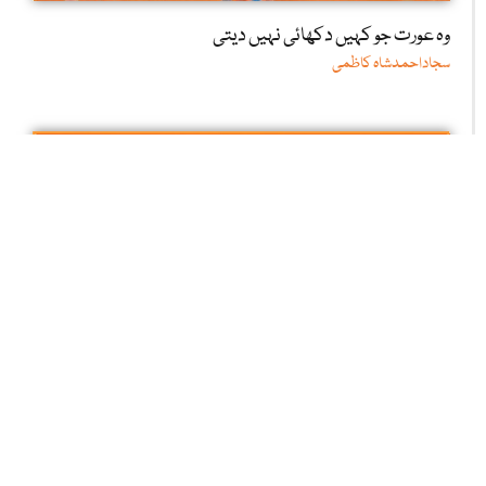
وہ عورت جو کہیں دکھائی نہیں دیتی
سجاداحمدشاہ کاظمی
4 اگست : یومِ شہداء، قربانی اور قومی شعور کا دن
سارہ خان