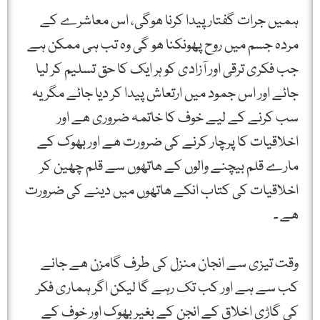
ہمیں جرات گفتار پیدا کرنا ھوگی، اس معاشرے کے
مردہ جسم میں روح پھونکنا ھو گی وہ تب ہی ممکن ہے
جب فکری ترقی اور آزادی کو ہر ایک کا حق تسلیم کر لیا
جائے اور اس جمود میں ارتعاش پیدا کر دیا جائے مگر یہ
سب کرنے کے لیے خوف کا خاتمہ ضروری ھے اور
اخلاقیات کا پرچار کرنے کی ضرورت ھے اور بھوک کے
مارے قلم بیچنے والوں کے ھاتھوں سے قلم چھین کر
اخلاقیات کی کتاب انکے ھاتھوں میں دینے کی ضرورت
ھے ۔
وقت تیزی سے انجان منزل کی طرف گامزن ھے جانے
کب سے ہے اور کب تک رہے گا لیکن اگر ہماری فکر
کی گاڑی اخلاق کے انجن کے بغیر بھوک اور خوف کے