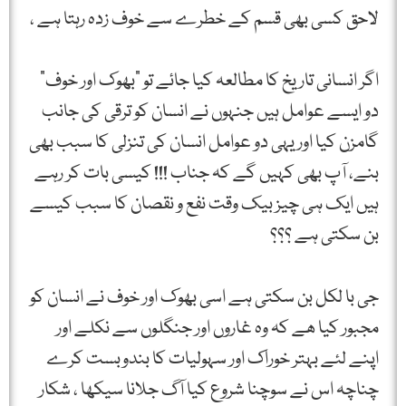
لاحق کسی بھی قسم کے خطرے سے خوف زدہ رہتا ہے ،
اگر انسانی تاریخ کا مطالعہ کیا جائے تو "بھوک اور خوف”
دو ایسے عوامل ہیں جنہوں نے انسان کو ترقی کی جانب
گامزن کیا اور یہی دو عوامل انسان کی تنزلی کا سبب بھی
بنے، آپ بھی کہیں گے کہ جناب !!! کیسی بات کر رہے
ہیں ایک ہی چیز بیک وقت نفع و نقصان کا سبب کیسے
بن سکتی ہے ؟؟؟
جی با لکل بن سکتی ہے اسی بھوک اور خوف نے انسان کو
مجبور کیا ھے کہ وہ غاروں اور جنگلوں سے نکلے اور
اپنے لئے بہتر خوراک اور سہولیات کا بندوبست کرے
چناچہ اس نے سوچنا شروع کیا آگ جلانا سیکھا ، شکار