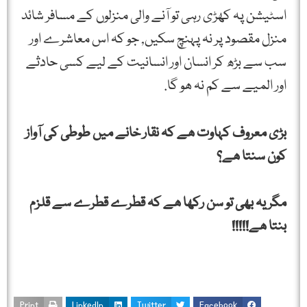
اسٹیشن پہ کھڑی رہی تو آنے والی منزلوں کے مسافر شائد
منزل مقصود پر نہ پہنچ سکیں, جو کہ اس معاشرے اور
سب سے بڑھ کر انسان اور انسانیت کے لیے کسی حادثے
اور المیے سے کم نہ ھو گا.
بڑی معروف کہاوت ھے کہ نقار خانے میں طوطی کی آواز
کون سنتا ھے؟
مگر یہ بھی تو سن رکھا ھے کہ قطرے قطرے سے قلزم
بنتا ھے!!!!!
Print
LinkedIn
Twitter
Facebook