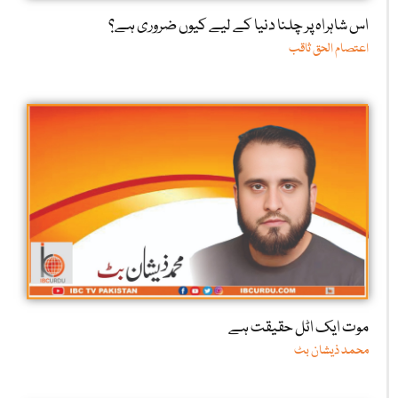
اس شاہراہ پر چلنا دنیا کے لیے کیوں ضروری ہے؟
اعتصام الحق ثاقب
موت ایک اٹل حقیقت ہے
محمد ذیشان بٹ