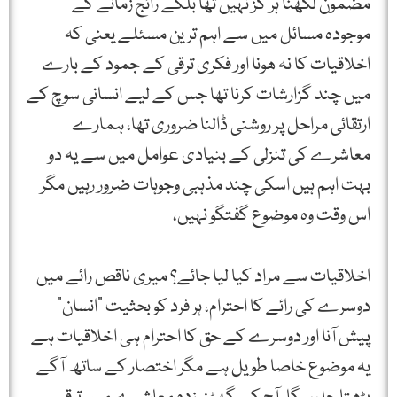
مضمون لکھنا ہر گز نہیں تھا بلکے رائج زمانے کے
موجودہ مسائل میں سے اہم ترین مسئلے یعنی کہ
اخلاقیات کا نہ ھونا اور فکری ترقی کے جمود کے بارے
میں چند گزارشات کرنا تھا جس کے لیے انسانی سوچ کے
ارتقائی مراحل پر روشنی ڈالنا ضروری تھا، ہمارے
معاشرے کی تنزلی کے بنیادی عوامل میں سے یہ دو
بہت اہم ہیں اسکی چند مذہبی وجوہات ضرور رہیں مگر
اس وقت وہ موضوع گفتگو نہیں،
اخلاقیات سے مراد کیا لیا جائے؟ میری ناقص رائے میں
دوسرے کی رائے کا احترام، ہر فرد کو بحثیت "انسان”
پیش آنا اور دوسرے کے حق کا احترام ہی اخلاقیات ہے
یہ موضوع خاصا طویل ہے مگر اختصار کے ساتھ آگے