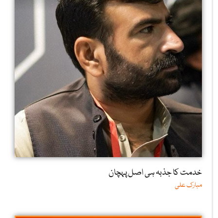
خدمت کا جذبہ ہی اصل پہچان
مبارک علی