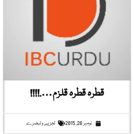
قطرہ قطرہ قلزم….!!!!
نومبر 26, 2015
تجزیے و تبصرے