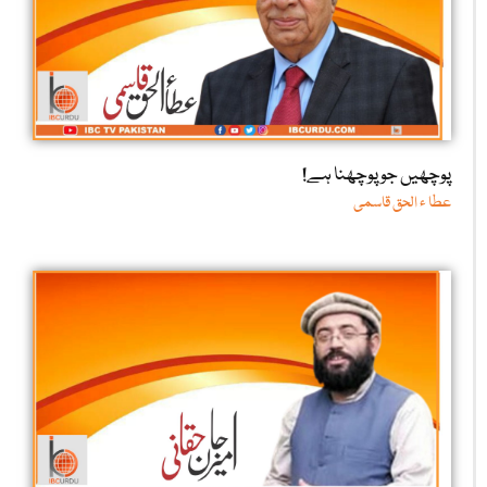
پوچھیں جو پوچھنا ہے!
عطا ء الحق قاسمی