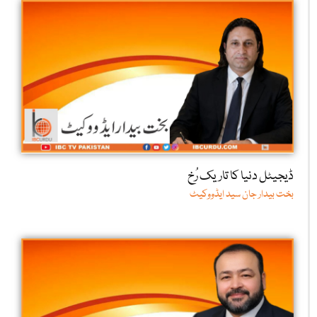
ڈیجیٹل دنیا کا تاریک رُخ
بخت بیدار جان سید ایڈووکیٹ