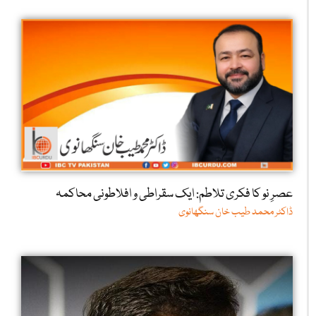
عصرِ نو کا فکری تلاطم: ایک سقراطی و افلاطونی محاکمہ
ڈاکٹر محمد طیب خان سنگھانوی