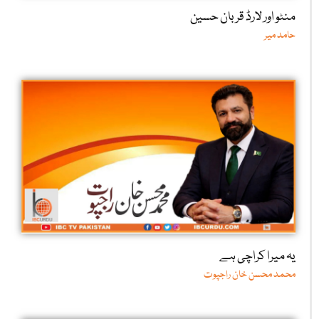
منٹو اور لارڈ قربان حسین
حامد میر
یہ میرا کراچی ہے
محمد محسن خان راجپوت