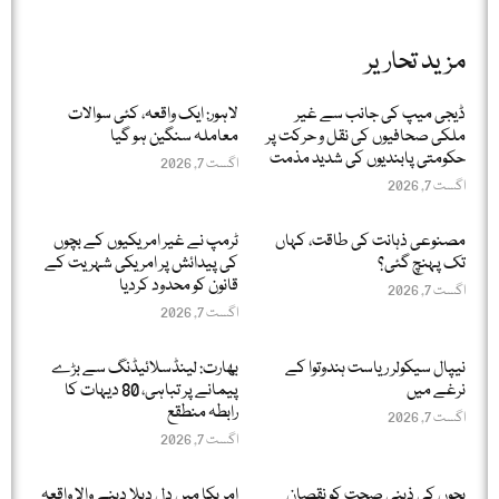
مزید تحاریر
ڈیجی میپ کی جانب سے غیر
لاہور: ایک واقعہ، کئی سوالات
ملکی صحافیوں کی نقل و حرکت پر
معاملہ سنگین ہو گیا
حکومتی پابندیوں کی شدید مذمت
اگست 7, 2026
اگست 7, 2026
مصنوعی ذہانت کی طاقت، کہاں
ٹرمپ نے غیر امریکیوں کے بچوں
تک پہنچ گئی؟
کی پیدائش پر امریکی شہریت کے
قانون کو محدود کردیا
اگست 7, 2026
اگست 7, 2026
نیپال سیکولر ریاست ہندوتوا کے
بھارت: لینڈسلائیڈنگ سے بڑے
نرغے میں
پیمانے پر تباہی، 80 دیہات کا
رابطہ منطقع
اگست 7, 2026
اگست 7, 2026
بچوں کی ذہنی صحت کو نقصان
امریکا میں دل دہلا دینے والا واقعہ