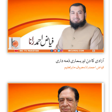
آزادی کا دن اور ہماری ذمہ داری
فیاض احمدرانا،معروف ماہرتعلیم