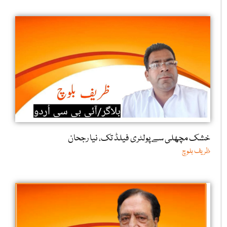
خشک مچھلی سے پولٹری فیلڈ تک، نیا رجحان
ظریف بلوچ