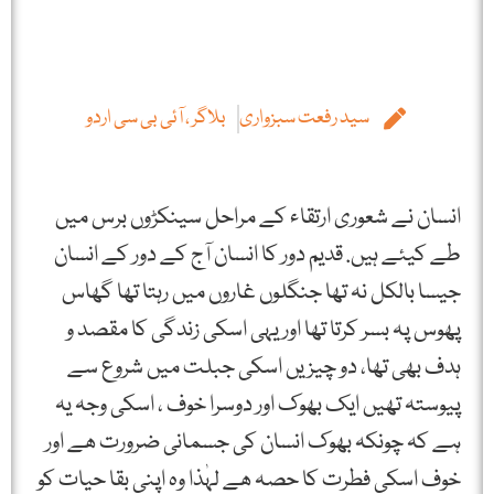
سید رفعت سبزواری
بلاگر ، آئی بی سی اردو
انسان نے شعوری ارتقاء کے مراحل سینکڑوں برس میں
طے کیئے ہیں. قدیم دور کا انسان آج کے دور کے انسان
جیسا بالکل نہ تھا جنگلوں غاروں میں رہتا تھا گھاس
پھوس پہ بسر کرتا تھا اور یہی اسکی زندگی کا مقصد و
ہدف بھی تھا، دو چیزیں اسکی جبلت میں شروع سے
پیوستہ تھیں ایک بھوک اور دوسرا خوف ، اسکی وجہ یہ
ہے کہ چونکہ بھوک انسان کی جسمانی ضرورت ھے اور
خوف اسکی فطرت کا حصہ ھے لہٰذا وہ اپنی بقا حیات کو