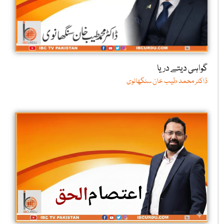
گواہی دیتے دریا
ڈاکٹر محمد طیب خان سنگھانوی