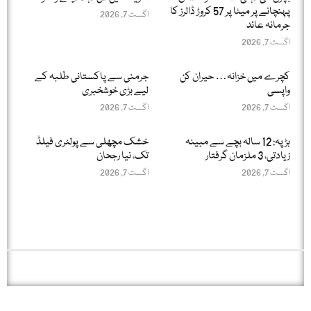
پہنچانے پر میٹا پر 57 کروڑ ڈالرز کا
اگست 7, 2026
جرمانہ عائد
اگست 7, 2026
کچرے میں خزانہ… حیران کن
جرمنی سے پاکستانی طلبہ کے
واپسی
لیے بڑی خوشخبری
اگست 7, 2026
اگست 7, 2026
ہڑپہ: 12 سالہ بچے سے مبینہ
خشک مچھلی سے پولٹری فیلڈ
زیادتی، 3 ملزمان گرفتار
تک، نیا رجحان
اگست 7, 2026
اگست 7, 2026