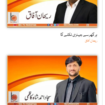
ہر گھر سے جینزی نکلے گا
ریحان آفاق