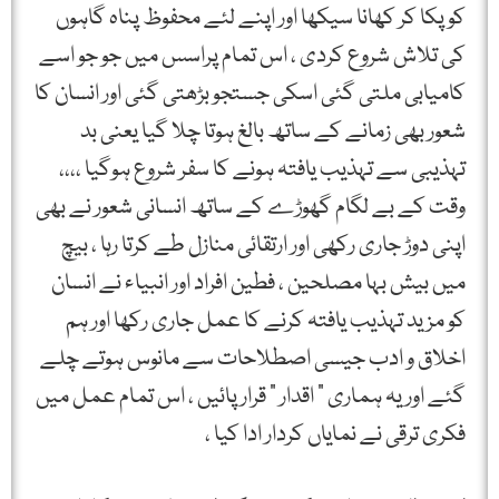
کو پکا کر کھانا سیکھا اور اپنے لئے محفوظ پناہ گاہوں
کی تلاش شروع کردی ، اس تمام پراسس میں جو جو اسے
کامیابی ملتی گئی اسکی جستجو بڑھتی گئی اور انسان کا
شعور بھی زمانے کے ساتھ بالغ ہوتا چلا گیا یعنی بد
تہذیبی سے تہذیب یافتہ ہونے کا سفر شروع ہوگیا ،،،،
وقت کے بے لگام گھوڑے کے ساتھ انسانی شعور نے بھی
اپنی دوڑ جاری رکھی اور ارتقائی منازل طے کرتا رہا ، بیچ
میں بیش بہا مصلحین ، فطین افراد اور انبیاء نے انسان
کو مزید تہذیب یافتہ کرنے کا عمل جاری رکھا اور ہم
اخلاق و ادب جیسی اصطلاحات سے مانوس ہوتے چلے
گئے اور یہ ہماری ” اقدار ” قرار پائیں ، اس تمام عمل میں
فکری ترقی نے نمایاں کردار ادا کیا ،