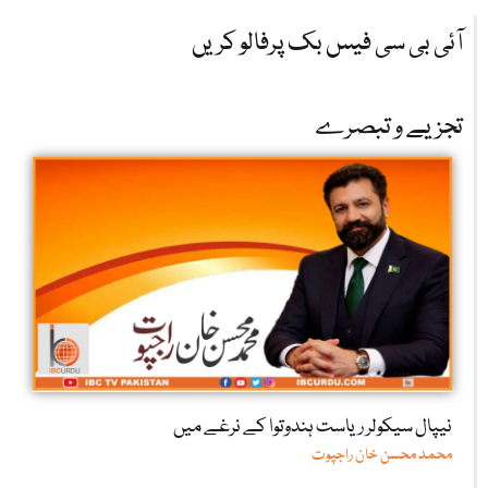
آئی بی سی فیس بک پرفالو کریں
تجزیے و تبصرے
نیپال سیکولر ریاست ہندوتوا کے نرغے میں
محمد محسن خان راجپوت