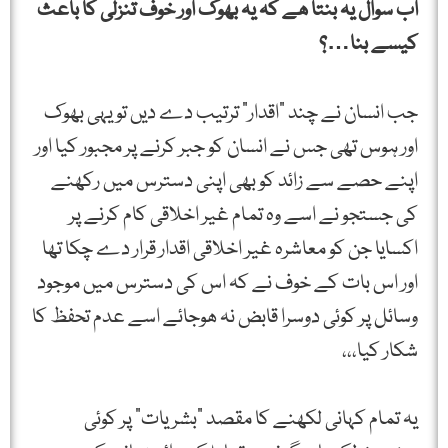
اب سوال یہ بنتا ھے کہ یہ بھوک اور خوف تنزلی کا باعث
کیسے بنا…؟
جب انسان نے چند "اقدار” ترتیب دے دیں تو یہی بھوک
اور ہوس تھی جس نے انسان کو جبر کرنے پر مجبور کیا اور
اپنے حصے سے زائد کو بھی اپنی دسترس میں رکھنے
کی جستجو نے اسے وہ تمام غیر اخلاقی کام کرنے پر
اکسایا جن کو معاشرہ غیر اخلاقی اقدار قرار دے چکا تھا
اور اس بات کے خوف نے کہ اس کی دسترس میں موجود
وسائل پر کوئی دوسرا قابض نہ ھوجائے اسے عدم تحفظ کا
شکار کیا،،،
یہ تمام کہانی لکھنے کا مقصد "بشریات” پر کوئی