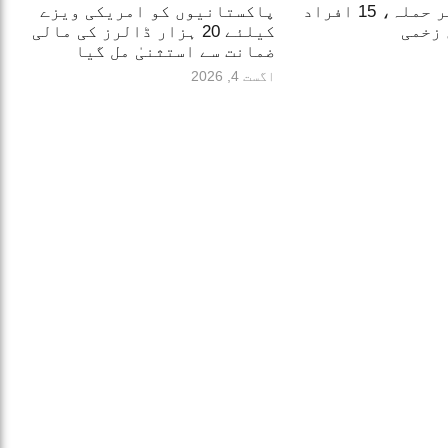
روس کا کیف پر حملہ، 15 افراد
پاکستانیوں کو امریکی ویزے
 زخمی
کیلئے 20 ہزار ڈالرز کی مالی
ضمانت سے استثنیٰ مل گیا
اگست 4, 2026