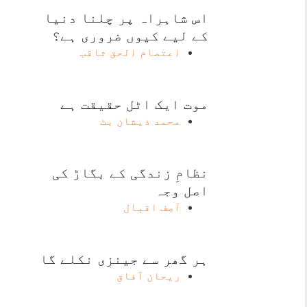
اس شاہراہ پر چلنا دنیا
کے لیے کیوں ضروری ہے؟
اعتصام الحق ثاقب
موت ایک اٹل حقیقت ہے
محمد ذیشان بٹ
نظامِ زندگی کے بگاڑ کی
اصل وجہ
آصف اقبال
ہر گھر سے جینزی نکلے گا
ریحان آفاق