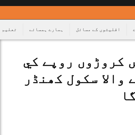
اقلیتوں کے مسائل
ہمارے ہمسائے
تعلیم
 کروڑوں روپے کي
 والا سکول کھنڈر
گا