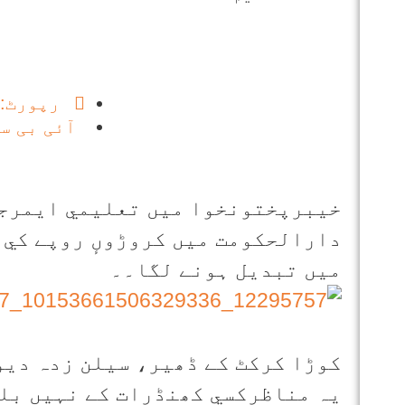
رپورٹ: 
آئی بی س
خيبرپختونخوا ميں تعليمي ايمرجن
دارالحکومت ميں کروڑوںٕ روپے کي ل
ميں تبديل ہونے لگا۔۔
کوڑا کرکٹ کے ڈھير، سيلن زدہ دي
يہ مناظرکسي کھنڈرات کے نہيں بل