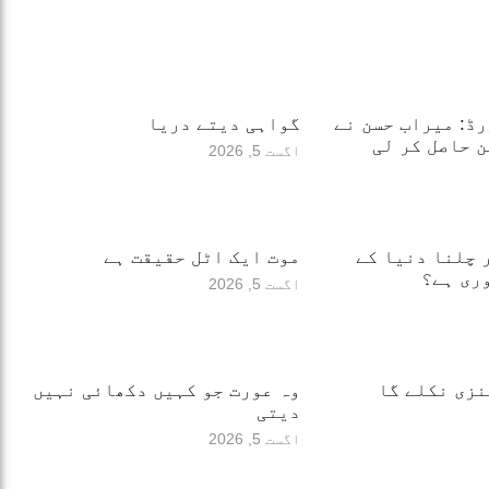
ڈ: میراب حسن نے
گواہی دیتے دریا
 حاصل کر لی
اگست 5, 2026
 چلنا دنیا کے
موت ایک اٹل حقیقت ہے
ری ہے؟
اگست 5, 2026
نزی نکلے گا
وہ عورت جو کہیں دکھائی نہیں
دیتی
اگست 5, 2026