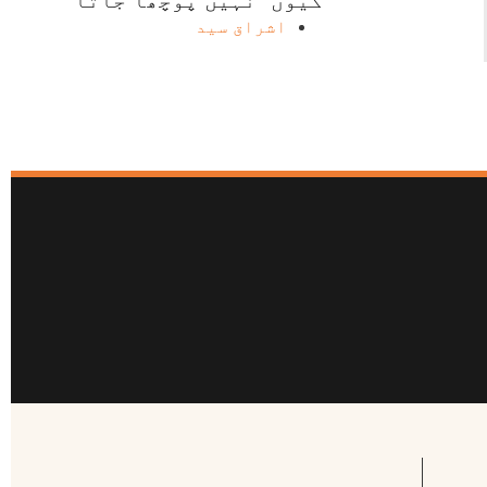
"کیوں” نہیں پوچھا جاتا
اشراق سید