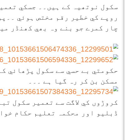
سکول نوتھيہ کے ہيں۔۔ جسکي تعمير
روپے کي خطير رقم مختص ہوئي ۔۔پو
چار کمرے جو بنے وہ بھي کھنڈر مي
حکومتي بے حسي سے سکول پڑھائي کے
مسکن بن کر رہ گيا ہے ۔۔۔
کروڑوں کي لاگت سے تعمير سکول تب
ڈبليو اور محکمہ تعليم حکام خواب