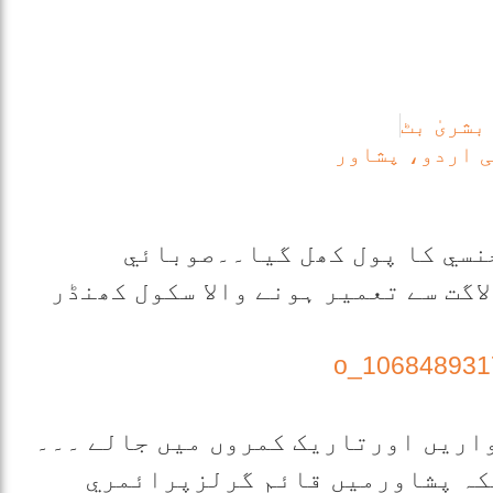
بشریٰ بٹ
ی اردو، پشاور
سي کا پول کھل گيا۔۔صوبائي
اگت سے تعمير ہونے والا سکول کھنڈر
واريں اورتاريک کمروں ميں جالے ۔۔۔
کہ پشاورميں قائم گرلزپرائمري