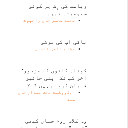
ریاست کی رِٹ پر کوئی
سمجھوتہ نہیں
محمد محسن خان راجپوت
باقی آپ کی مرضی
عطا ء الحق قاسمی
کوئلہ کانوں کے مزدور:
آخر کب تک اپنی جانیں
قربان کرتے رہیں گے؟
ایڈووکیٹ بخت بیدار جان
سید
وہ کلاس روم جہاں کبھی