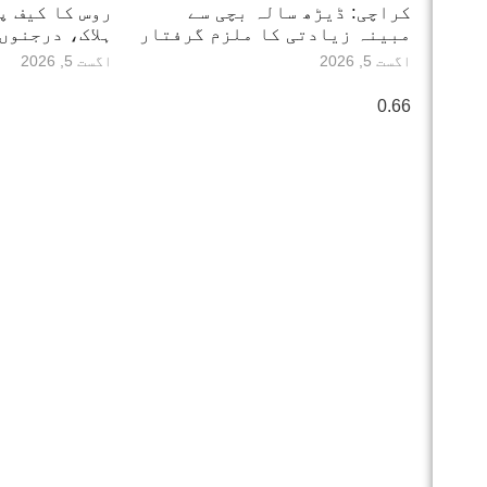
کراچی: ڈیڑھ سالہ بچی سے
مبینہ زیادتی کا ملزم گرفتار
ہلاک، درجنوں
اگست 5, 2026
اگست 5, 2026