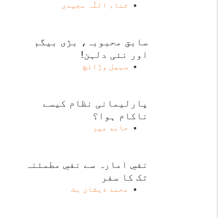
ثناء اللّٰہ مجیدی
سابق محبوبہ، بڑی بیگم
اور نئی دلہن!
سہیل وڑائچ
پارلیمانی نظام کیسے
ناکام ہوا؟
حامد میر
نفسِ امارہ سے نفسِ مطمئنہ
تک کا سفر
محمد ذیشان بٹ