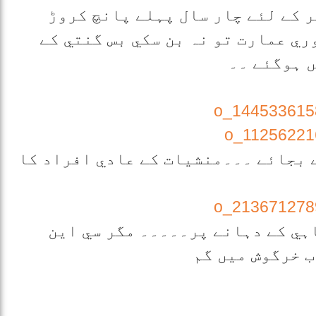
 کے لئے چار سال پہلے پانچ کروڑ
ري عمارت تو نہ بن سکي بس گنتي کے
ں ہوگئے ۔۔
 بجائے ۔۔۔منشيات کے عادي افراد کا
اہي کے دہانے پر۔۔۔۔۔ مگر سي اين
 خرگوش ميں گم