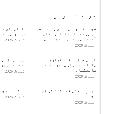
مزید تحاریر
ججز تقرری کی سمری پر دستخط
راولپنڈی بور
نہ ہونے کا معاملہ، وفاق نے
دوسری پوزیشن
آئینی پوزیشن سنبھال لی
اگست 5, 2026
اگست 5, 2026
قومی خزانے کو نقصان؟
اس شاہراہ پر
پارلیمنٹ ہاؤس میں مبینہ بے
لیے کیوں ضرو
ضابطگیاں
اگست 5, 2026
اگست 5, 2026
نظامِ زندگی کے بگاڑ کی اصل
ہر گھر سے جی
وجہ
اگست 5, 2026
اگست 5, 2026