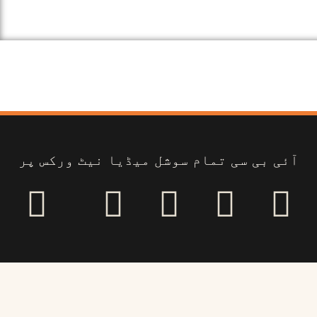
آئی بی سی تمام سوشل میڈیا نیٹ ورکس پر