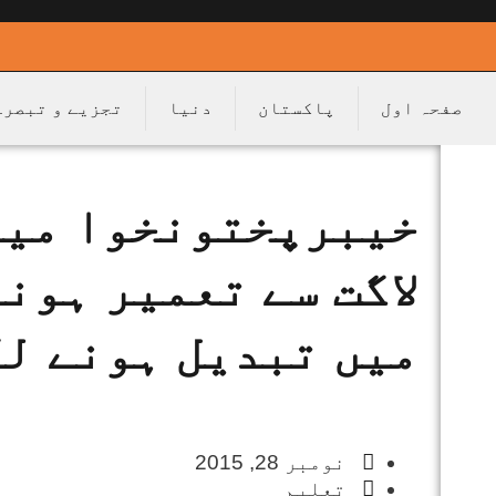
صفحہ اول
پاکستان
دنیا
تجزیے و تبصرے
خيبرپختونخوا ميں
لاگت سے تعمير ہونے
ميں تبديل ہونے ل
نومبر 28, 2015
تعلیم