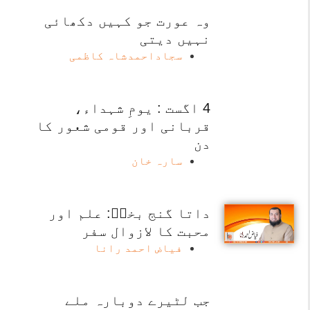
وہ عورت جو کہیں دکھائی
نہیں دیتی
سجاداحمدشاہ کاظمی
4 اگست : یومِ شہداء،
قربانی اور قومی شعور کا
دن
سارہ خان
داتا گنج بخشؒ: علم اور
محبت کا لازوال سفر
فیاض احمد رانا
جب لٹیرے دوبارہ ملے