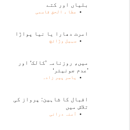
بلیاں اور کتے
عطا ء الحق قاسمی
امرت دھارا یا نیا پواڑا
سہیل وڑائچ
میں، روزنامہ ’کالک‘ اور
’عدم جونیئر‘
یاسر پیر زادہ
اقبال کا شاہین: پرواز کی
تلاش میں
آمنہ درانی