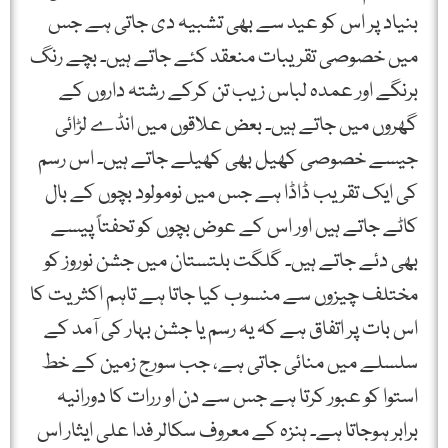
بنیاد پر اس کو عید سے بھی تشبیہ دی جاتی ہے جس
میں خصوصی تقریبات منعقد کئے جاتے ہیں۔ بچے رنگ
برنگے اور عمدہ لباس زیب تن کرکے رشتہ داروں کے
گھروں میں جاتے ہیں۔ بعض علاقوں میں انڈے لڑائی
جیسے خصوصی کھیل بھی کھیلے جاتے ہیں۔ اس رسم
کی ایک تقریب ڈاڈا ہے جس میں نومولود بچوں کے بال
کاٹے جاتے ہیں اور اس کے عوض بچوں کو تحفتاً پیسے
بھی دئے جاتے ہیں۔ گلگت بلتستان میں جشن نوروز کو
مختلف چیزوں سے منسوب کیا جاتا ہے تاہم اکثریت کا
اس بات پر اتفاق ہے کہ یہ رسم یا جشن بہار کی آمد کے
سلسلے میں منائی جاتی ہے، جب سورج زمین کے خط
استوا کو عبور کرتا ہے جس سے دن او ررات کا دورانیہ
برابر ہوجاتا ہے۔ ہنزہ کے معروف سکالر فدا علی ایثار اس