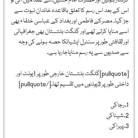
گرفتار ہوئیں اور حضرت امام حسین ؓ کے عقد میں آئی تو
اس کے بعد اس رسم کا تعلق باقاعدہ خاندان نبوت سے
جڑ گیا۔ مصرکے فاطمی اور بغداد کے عباسی خلفاء بھی
اسے منایا کرتے تھےاور گلگت بلتستان بھی جغرافیائی
اور ثقافتی طور پر سنٹرل ایشیائکا حصہ ہونے کی وجہ
سے صدیوں سے یہ رسم منایاجارہا ہے۔
[pullquote]گلگت بلتستان خارجی طور پر 1یونٹ اور
داخلی طور پر 3یونٹوں میں تقسیم تھا۔[/pullquote]
1۔رجاکی
2۔شیناکی
3۔پیراکی