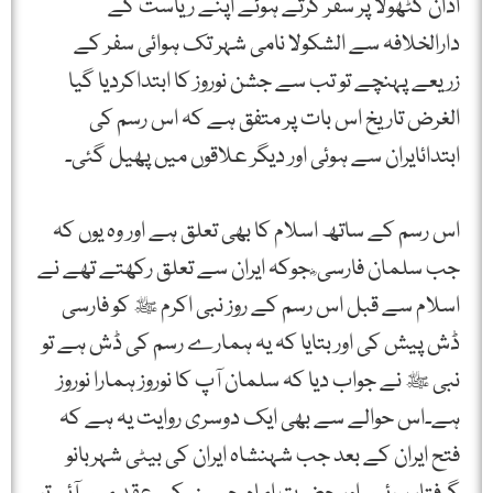
اڈان کٹھولا پر سفر کرتے ہوئے اپنے ریاست کے
دارالخلافہ سے الشکولا نامی شہر تک ہوائی سفر کے
زریعے پہنچے تو تب سے جشن نوروز کا ابتداکردیا گیا
الغرض تاریخ اس بات پر متفق ہے کہ اس رسم کی
ابتدائایران سے ہوئی اور دیگر علاقوں میں پھیل گئی۔
اس رسم کے ساتھ اسلام کا بھی تعلق ہے اور وہ یوں کہ
جب سلمان فارسی ؓ جوکہ ایران سے تعلق رکھتے تھے نے
اسلام سے قبل اس رسم کے روز نبی اکرم ﷺ کو فارسی
ڈش پیش کی اور بتایا کہ یہ ہمارے رسم کی ڈش ہے تو
نبی ﷺ نے جواب دیا کہ سلمان آپ کا نوروز ہمارا نوروز
ہے۔اس حوالے سے بھی ایک دوسری روایت یہ ہے کہ
فتح ایران کے بعد جب شہنشاہ ایران کی بیٹی شہربانو