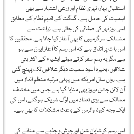
استقبال بہار، نہری نظام اور زرعی اعتبار سے بھی
اہمیت کی حامل ہے، گلگت کے قدیم نظام کے مطابق
اسی روز نہر کی صفائی کی جاتی ہے، زراعت سے
منسلک سرگرمیوں کا بھی آغاز کیا جاتا ہے۔ محققین کا
اس بات پر اتفاق ہے کہ اس رسم کا آغاز ایران سے ہوا
ہے مگر یہ رسم سفر کرتے ہوئے ایشیاء کے اکثریتی
علاقوں، بحیرہ اسود سمیت دیگر علاقوں تک پہنچ گئی
ہے۔ رواں سال امریکہ میں پہلی مرتبہ منظم انداز میں
آن لائن جشن نوروز بھی منایا گیا ہے جس میں مختلف
ممالک سے بڑی تعداد میں لوگ شریک ہوگئے، اس کی
ایک وجہ کرونا وائرس کے باعث مشکلات کا بھی ہے۔
اس رسم کو شایان شان اور جوش و جذبے سے منانے کی