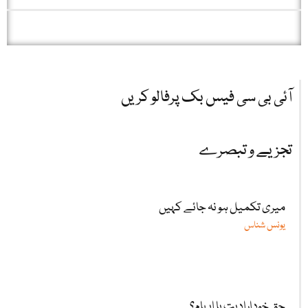
آئی بی سی فیس بک پرفالو کریں
تجزیے و تبصرے
میری تکمیل ہو نہ جائے کہیں
یونس شناس
حقِ خودارادیت یا ابہام؟