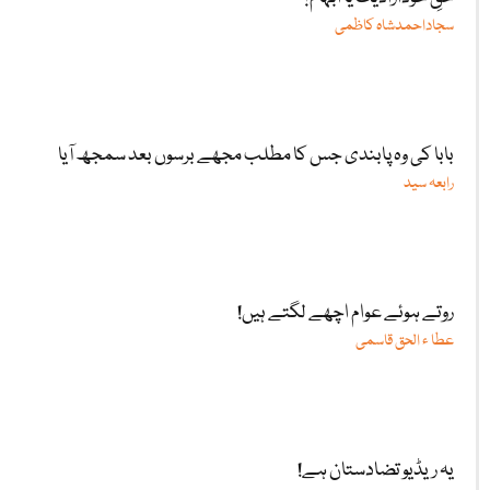
سجاداحمدشاہ کاظمی
بابا کی وہ پابندی جس کا مطلب مجھے برسوں بعد سمجھ آیا
رابعہ سید
روتے ہوئے عوام اچھے لگتے ہیں!
عطا ء الحق قاسمی
یہ ریڈیو تضادستان ہے!