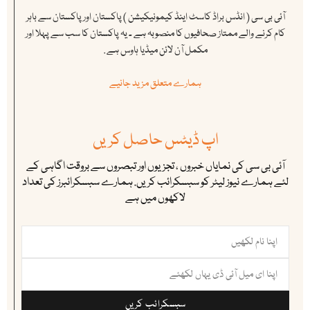
آئی بی سی ( انڈس براڈ کاسٹ اینڈ کیمونیکیشن ) پاکستان اور پاکستان سے باہر
کام کرنے والے ممتاز صحافیوں کا منصوبہ ہے ۔ یہ پاکستان کا سب سے پہلا اور
مکمل آن لائن میڈیا ہاوس ہے .
ہمارے متعلق مزید جانیے
اپ ڈیٹس حاصل کریں
آئی بی سی کی نمایاں خبروں ، تجزیوں اور تبصروں سے بروقت اگاہی کے
لئے ہمارے نیوز لیٹر کو سبسکرائب کریں. ہمارے سبسکرائبرز کی تعداد
لاکھوں میں ہے
سبسکرائب کریں