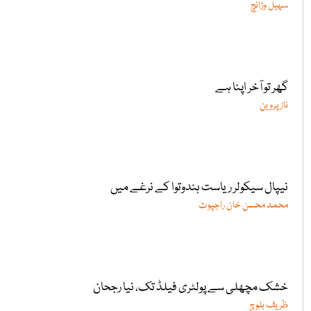
سہیل وڑائچ
گھر تو آخر اپنا ہے
ناز پروین
نیپال سیکولر ریاست ہندوتوا کے نرغے میں
محمد محسن خان راجپوت
خشک مچھلی سے پولٹری فیلڈ تک، نیا رجحان
ظریف بلوچ