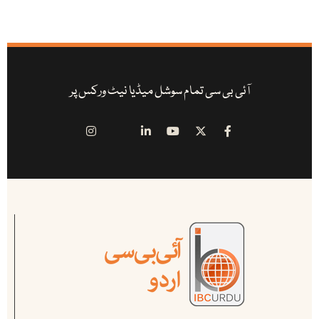
آئی بی سی تمام سوشل میڈیا نیٹ ورکس پر