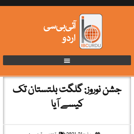
جشن نوروز: گلگت بلتستان تک
کیسے آیا