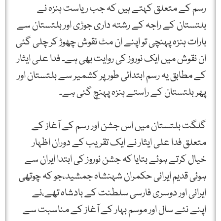
رسم کے متعلق کہتے ہیں کہ جب ریاست ہنزہ نے
بلتستان کے راجہ کے رشتہ داری جوڑی اور بلتستان سے
بارات ہنزہ پہنچی تو اپنے ان مٹ نقوش چھوڑ کر چلی گئی
ان نقوش میں ایک نوروز کی روایت بھی ہے۔ فدا علی ایثار
کے مطابق یہ رسم ابتدائی طور پر کشمیر سے بلتستان اور
پھر بلتستان کے راستے ہنزہ پہنچ گئی ہے۔
گلگت بلتستان میں اس جشن اور رسم کے آغاز کے
متعلق فدا علی ایثار نے ایک تقریب کے دوران اظہار
خیال کرتے ہوئے بتایا کہ جشن نوروز کی ابتدا ایران سے
ہوئی قدیم ایرانی حکمران شہنشاہ جمشید،جو کہ چوتھی
ایرانی اور دوسری فارسی سلطنت کے بادشاہ تھے،نے
اپنے نئے سال اور موسم بہار کے آغاز کے مناسبت سے