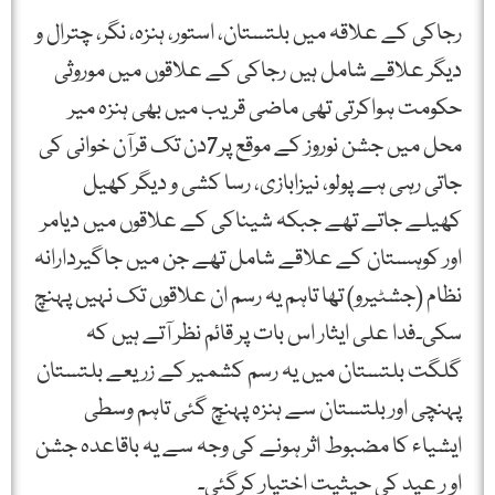
رجاکی کے علاقہ میں بلتستان، استور، ہنزہ، نگر، چترال و
دیگر علاقے شامل ہیں رجاکی کے علاقوں میں موروثی
حکومت ہواکرتی تھی ماضی قریب میں بھی ہنزہ میر
محل میں جشن نوروز کے موقع پر7دن تک قرآن خوانی کی
جاتی رہی ہے پولو، نیزابازی، رسا کشی و دیگر کھیل
کھیلے جاتے تھے جبکہ شیناکی کے علاقوں میں دیامر
اور کوہستان کے علاقے شامل تھے جن میں جاگیردارانہ
نظام (جشٹیرو) تھا تاہم یہ رسم ان علاقوں تک نہیں پہنچ
سکی۔فدا علی ایثار اس بات پر قائم نظر آتے ہیں کہ
گلگت بلتستان میں یہ رسم کشمیر کے زریعے بلتستان
پہنچی اور بلتستان سے ہنزہ پہنچ گئی تاہم وسطی
ایشیاء کا مضبوط اثر ہونے کی وجہ سے یہ باقاعدہ جشن
او ر عید کی حیثیت اختیار کرگئی۔