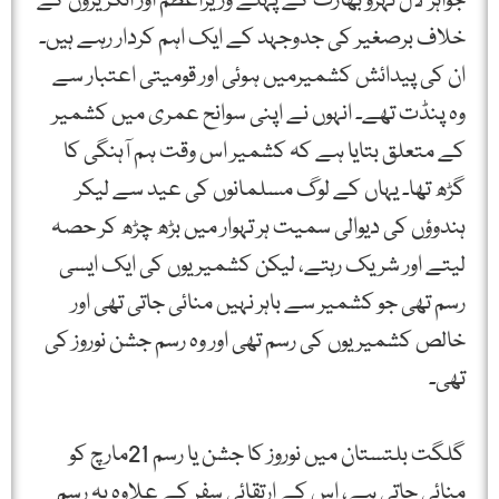
جواہر لال نہرو بھارت کے پہلے وزیراعظم اور انگریزوں کے
خلاف برصغیر کی جدوجہد کے ایک اہم کردار رہے ہیں۔
ان کی پیدائش کشمیرمیں ہوئی اور قومیتی اعتبار سے
وہ پنڈت تھے۔ انہوں نے اپنی سوانح عمری میں کشمیر
کے متعلق بتایا ہے کہ کشمیر اس وقت ہم آہنگی کا
گڑھ تھا۔ یہاں کے لوگ مسلمانوں کی عید سے لیکر
ہندوؤں کی دیوالی سمیت ہر تہوار میں بڑھ چڑھ کر حصہ
لیتے اور شریک رہتے، لیکن کشمیریوں کی ایک ایسی
رسم تھی جو کشمیر سے باہر نہیں منائی جاتی تھی اور
خالص کشمیریوں کی رسم تھی اور وہ رسم جشن نوروز کی
تھی۔
گلگت بلتستان میں نوروز کا جشن یا رسم 21مارچ کو
منائی جاتی ہے، اس کے ارتقائی سفر کے علاوہ یہ رسم