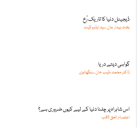
ڈیجیٹل دنیا کا تاریک رُخ
بخت بیدار جان سید ایڈووکیٹ
گواہی دیتے دریا
ڈاکٹر محمد طیب خان سنگھانوی
اس شاہراہ پر چلنا دنیا کے لیے کیوں ضروری ہے؟
اعتصام الحق ثاقب