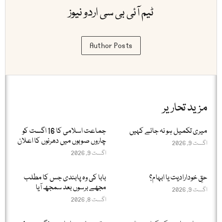
ٹیم آئی بی سی اردو نیوز
Author Posts
مزید تحاریر
میری تکمیل ہو نہ جائے کہیں
جماعت اسلامی کا 16 اگست کو
چاروں صوبوں میں دھرنوں کا اعلان
اگست 9, 2026
اگست 9, 2026
حقِ خودارادیت یا ابہام؟
بابا کی وہ پابندی جس کا مطلب
مجھے برسوں بعد سمجھ آیا
اگست 9, 2026
اگست 8, 2026