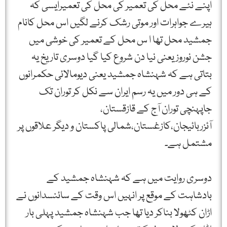
اپنے نئے محل کی تعمیر کی محل کی تعمیرایسی کہ
ہیرے جواہرات اور موتی رشک کرنے لگیں اس محل کانام
جمشید محل تھا ا س محل کے تعمیر کی خوشی میں
جشن نوروز یعنی نیا دن شروع کیا گیا دوسری تاریخ یہ
بتاتی ہے کہ شہنشاہ جمشید یعنی دیومالائی حکمرانوں
کے ہی دور میں یہ رسم ایران سے نکل کر توران تک
جاپہنچی توران آج کے قازقستان،
آئزربائیجان،کازغستان،شمالی پاکستان و دیگر علاقوں پر
مشتمل ہے۔
دوسری روایت میں ہے کہ شہنشاہ جمشید کے
بادشاہت کے موقع پر انہیں اس وقت کے سائنسدانوں نے
اڑان کٹھولا بناکر دیا تھا جب شہنشاہ جمشید پہلی بار