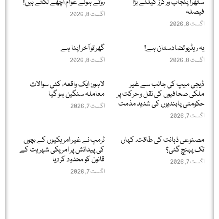
ستھرا پنجاب ورکرز کیلئے بڑا
روتے ہوئے عوام اچھے لگتے ہیں!
فیصلہ
اگست 8, 2026
اگست 8, 2026
یہ ریڈیو تضادستان ہے!
گھر تو آخر اپنا ہے
اگست 8, 2026
اگست 8, 2026
ڈیجی میپ کی جانب سے غیر
لاہور: ایک واقعہ، کئی سوالات
ملکی صحافیوں کی نقل و حرکت پر
معاملہ سنگین ہو گیا
حکومتی پابندیوں کی شدید مذمت
اگست 7, 2026
اگست 7, 2026
مصنوعی ذہانت کی طاقت، کہاں
ٹرمپ نے غیر امریکیوں کے بچوں
تک پہنچ گئی؟
کی پیدائش پر امریکی شہریت کے
قانون کو محدود کردیا
اگست 7, 2026
اگست 7, 2026