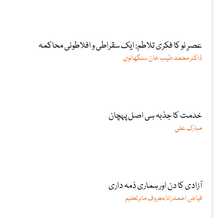
عصرِ نو کا فکری تلاطم: ایک سقراطی و افلاطونی محاکمہ
ڈاکٹر محمد طیب خان سنگھانوی
خدمت کا جذبہ ہی اصل پہچان
مبارک علی
آزادی کا دن اور ہماری ذمہ داری
فیاض احمدرانا،معروف ماہرتعلیم