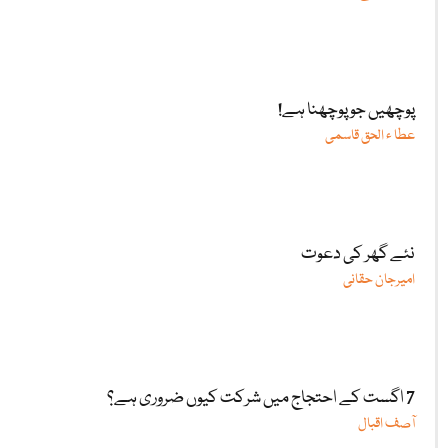
پوچھیں جو پوچھنا ہے!
عطا ء الحق قاسمی
نئے گھر کی دعوت
امیرجان حقانی
7 اگست کے احتجاج میں شرکت کیوں ضروری ہے؟
آصف اقبال