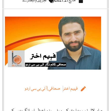
مارچ 21, 2021
تجزیے و تبصرے
فہیم اختر
صحافی | آئی بی سی اردو