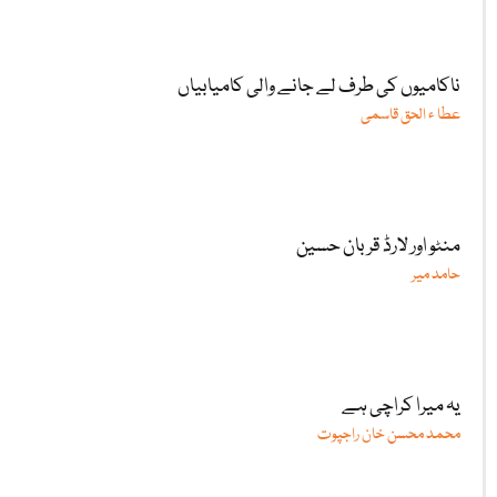
ناکامیوں کی طرف لے جانے والی کامیابیاں
عطا ء الحق قاسمی
منٹو اور لارڈ قربان حسین
حامد میر
یہ میرا کراچی ہے
محمد محسن خان راجپوت