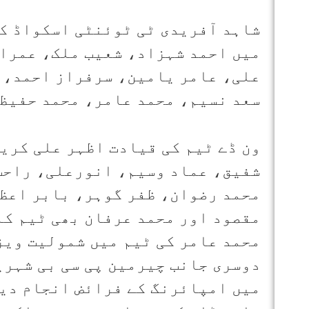
شاہد آفریدی ٹی ٹوئنٹی اسکواڈ کی
میں احمد شہزاد، شعیب ملک، عمرا
علی، عامر یامین، سرفراز احمد، 
سعد نسیم، محمد عامر، محمد حفیظ 
ون ڈے ٹیم کی قیادت اظہر علی کری
شفیق، عماد وسیم، انورعلی، راحت
محمد رضوان، ظفر گوہر، بابر اعظ
مقصود اور محمد عرفان بھی ٹیم کا
محمد عامر کی ٹیم میں شمولیت ویز
میں امپائرنگ کے فرائض انجام دین