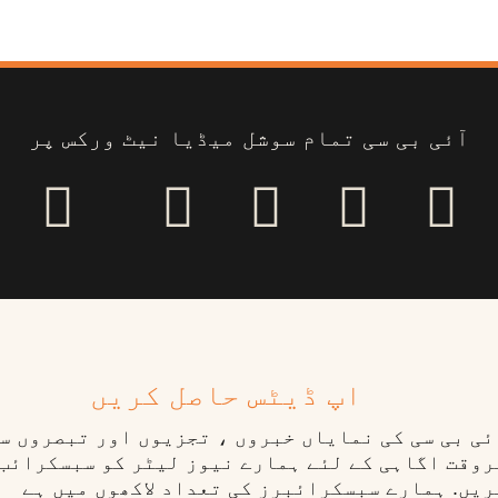
آئی بی سی تمام سوشل میڈیا نیٹ ورکس پر
اپ ڈیٹس حاصل کریں
ٓئی بی سی کی نمایاں خبروں ، تجزیوں اور تبصروں س
روقت اگاہی کے لئے ہمارے نیوز لیٹر کو سبسکرائب
ریں. ہمارے سبسکرائبرز کی تعداد لاکھوں میں ہے