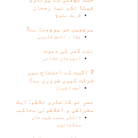
فیلڈ تک، نیا رجحان
ظریف بلوچ
پوچھیں جو پوچھنا ہے!
عطا ء الحق قاسمی
نئے گھر کی دعوت
امیرجان حقانی
7 اگست کے احتجاج میں
شرکت کیوں ضروری ہے؟
آصف اقبال
عصرِ نو کا فکری تلاطم: ایک
سقراطی و افلاطونی محاکمہ
ڈاکٹر محمد طیب خان
سنگھانوی