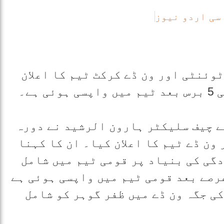
سی اردو نیوز
وئنٹی اور ون ڈے کرکٹ ٹیم کا اعلان
ہے۔
ے چیف سلیکٹر ہارون الرشید نے دورہ
ون ڈے ٹیم کا اعلان کیا۔ ان کا کہنا
دگی کی بنیاد پر قومی ٹیم میں شامل
رصے بعد قومی ٹیم میں واپسی ہوئی ہے
ی جگہ ون ڈے میں ظفر گوہر کو شامل