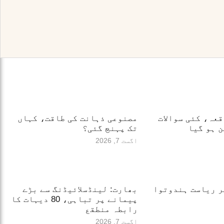
قعہ، کئی سوالات
مصنوعی ذہانت کی طاقت، کہاں
 ہو گیا
تک پہنچ گئی؟
اگست 7, 2026
ر ریاست ہندوتوا
بھارت: لینڈسلائیڈنگ سے بڑے
پیمانے پر تباہی، 80 دیہات کا
رابطہ منطقع
اگست 7, 2026