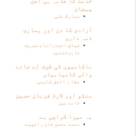
خدمت کا جذبہ ہی اصل
پہچان
مبارک علی
آزادی کا دن اور ہماری
ذمہ داری
فیاض احمدرانا،معروف
ماہرتعلیم
ناکامیوں کی طرف لے جانے
والی کامیابیاں
عطا ء الحق قاسمی
منٹو اور لارڈ قربان حسین
حامد میر
یہ میرا کراچی ہے
محمد محسن خان راجپوت