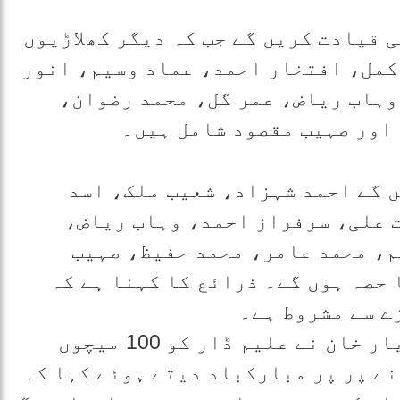
 قیادت کریں گے جب کہ دیگر کھلاڑیوں
کمل، افتخار احمد، عماد وسیم، انور
وہاب ریاض، عمر گل، محمد رضوان،
اور صہیب مقصود شامل ہیں۔
ں گے احمد شہزاد، شعیب ملک، اسد
 علی، سرفراز احمد، وہاب ریاض،
م، محمد عامر، محمد حفیظ، صہیب
 حصہ ہوں گے۔ ذرائع کا کہنا ہے کہ
ے سے مشروط ہے۔
دوسری جانب چیرمین پی سی بی شہریار خان نے علیم ڈار کو 100 میچوں
ے پر پر مبارکباد دیتے ہوئے کہا کہ