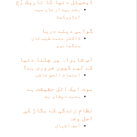
ڈیجیٹل دنیا کا تاریک رُخ
بخت بیدار جان سید
ایڈووکیٹ
گواہی دیتے دریا
ڈاکٹر محمد طیب خان
سنگھانوی
اس شاہراہ پر چلنا دنیا
کے لیے کیوں ضروری ہے؟
اعتصام الحق ثاقب
موت ایک اٹل حقیقت ہے
محمد ذیشان بٹ
نظامِ زندگی کے بگاڑ کی
اصل وجہ
آصف اقبال