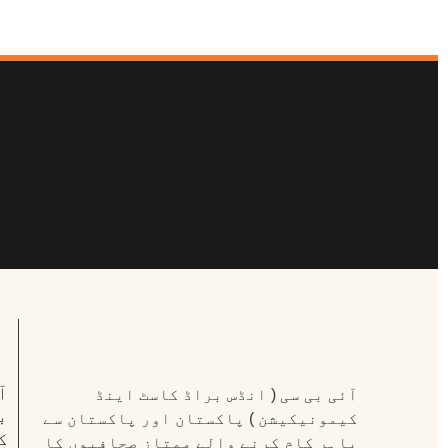
ا
آئی بی سی ( انڈس براڈ کاسٹ اینڈ
ب
کیمونیکیشن ) پاکستان اور پاکستان سے
ک
باہر کام کرنے والے ممتاز صحافیوں کا