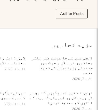
Author Posts
مزید تحاریر
ڈیجی میپ کی جانب سے غیر ملکی
لاہور: ایک وا
صحافیوں کی نقل و حرکت پر
معاملہ سنگین
حکومتی پابندیوں کی شدید
اگست 7, 2026
مذمت
اگست 7, 2026
ٹرمپ نے غیر امریکیوں کے بچوں
نیپال سیکول
کی پیدائش پر امریکی شہریت کے
کے نرغے میں
قانون کو محدود کردیا
اگست 7, 2026
اگست 7, 2026