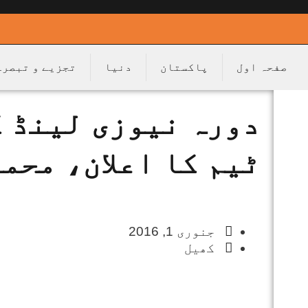
صفحہ اول
پاکستان
دنیا
تجزیے و تبصرے
دورہ نیوزی لینڈ ک
ٹیم کا اعلان، محم
جنوری 1, 2016
کھیل