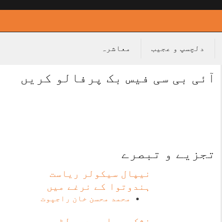
دلچسپ و عجیب
معاشرہ
آئی بی سی فیس بک پرفالو کریں
تجزیے و تبصرے
نیپال سیکولر ریاست
ہندوتوا کے نرغے میں
محمد محسن خان راجپوت
خشک مچھلی سے پولٹری