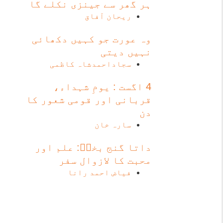
ہر گھر سے جینزی نکلے گا
ریحان آفاق
وہ عورت جو کہیں دکھائی
نہیں دیتی
سجاداحمدشاہ کاظمی
4 اگست : یومِ شہداء،
قربانی اور قومی شعور کا
دن
سارہ خان
داتا گنج بخشؒ: علم اور
محبت کا لازوال سفر
فیاض احمد رانا