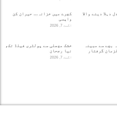
 دہلا دینے والا
کچرے میں خزانہ… حیران کن
واپسی
اگست 7, 2026
12 سالہ بچے سے مبینہ
خشک مچھلی سے پولٹری فیلڈ تک،
نیا رجحان
اگست 7, 2026