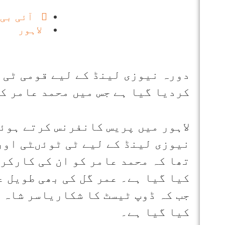
آئی بی 
لاہور
دورہ نیوزی لینڈ کے لیے قومی ٹی ٹ
کردیا گیا ہے جس میں محمد عامر کی 5 برس بعد ٹیم میں واپسی ہوئی 
لاہور میں پریس کانفرنس کرتے ہوئ
نیوزی لینڈ کے لیے ٹی ٹوئںٹی اور 
تھا کہ محمد عامر کو ان کی کارکر
کیا گیا ہے۔ عمر گل کی بھی طویل ع
جب کہ ڈوپ ٹیسٹ کا شکاریاسر شاہ ک
کیا گیا ہے۔