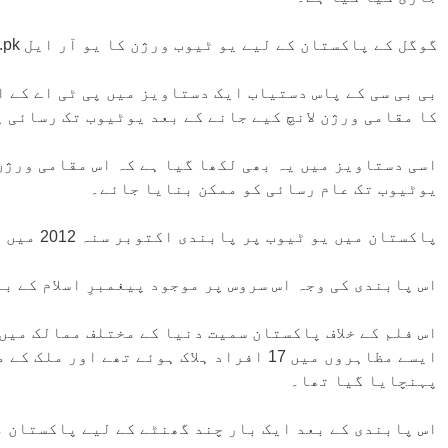
گوگل کے پاکستان کے لیے یو ٹیوب ورژن کا یو آر ایل youtube.pk ہے۔
بی بی سی کے پاس دستیاب ایک دستاویز میں پی ٹی اے کے ا
کا مقامی ورژن لانچ کیے جانے کے بعد یوٹیوب تک رسائی 
اسی دستاویز میں یہ بھی لکھا گیا ہے کہ اس مقامی ورژن
یوٹیوب تک عام رسائی کو ممکن بنایا جائے۔
پاکستان میں یو ٹیوب پر پابندی اکتوبر سنہ 2012 میں لگائی گئی تھی۔
اس پابندی کی وجہ اس سروس پر موجود پیغمبرِ اسلام کے با
اس فلم کے خلاف پاکستان سمیت دنیا کے مختلف ممالک می
ایسے مظاہروں میں 17 افراد ہلاک ہوئے تھے 
پہنچایا گیا تھا۔
اس پابندی کے بعد ایک بار چند گھنٹے کے لیے پاکستان م