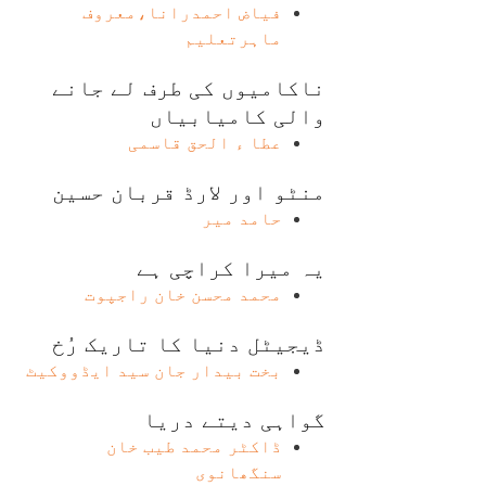
فیاض احمدرانا،معروف
ماہرتعلیم
ناکامیوں کی طرف لے جانے
والی کامیابیاں
عطا ء الحق قاسمی
منٹو اور لارڈ قربان حسین
حامد میر
یہ میرا کراچی ہے
محمد محسن خان راجپوت
ڈیجیٹل دنیا کا تاریک رُخ
بخت بیدار جان سید ایڈووکیٹ
گواہی دیتے دریا
ڈاکٹر محمد طیب خان
سنگھانوی