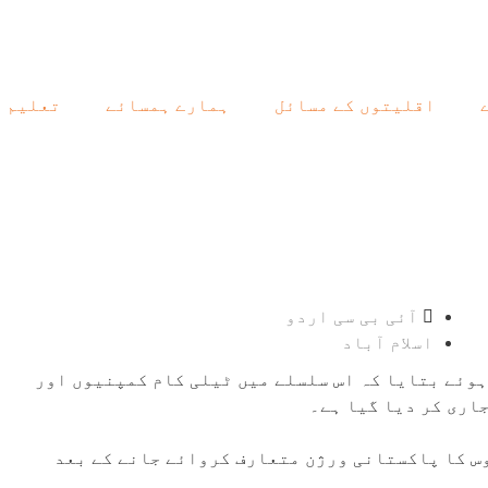
اقلیتوں کے مسائل
ہمارے ہمسائے
تعلیم
آئی بی سی اردو
اسلام آباد
 ہوئے بتایا کہ اس سلسلے میں ٹیلی کام کمپنیوں اور
اری کر دیا گیا ہے۔
وس کا پاکستانی ورژن متعارف کروائے جانے کے بعد