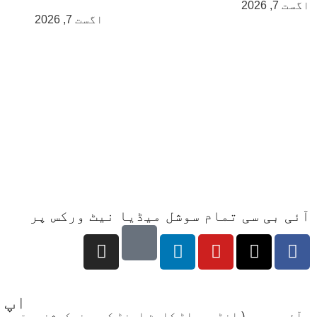
اگست 7, 2026
اگست 7, 2026
آئی بی سی تمام سوشل میڈیا نیٹ ورکس پر
اپ 
آئی بی سی ( انڈس براڈ کاسٹ اینڈ کیمونیکیشن