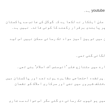
علیٰ اہلکار نے لکھا ہے کہ گوگل کی جانب سے پاکستان
پر پابندی برقرار رکھنے کا کوئی فائدہ نہیں ہے۔
 میں توہین آمیز مواد تک رسائی ممکن نہیں اس لیے
رے میں متنازع فلم ’انوسنس آف اسلام‘ بنی تھی۔
ں پرتشدد احتجاجی مظاہرے ہوئے تھے اور پاکستان میں
اور ملک کے مختلف شہروں میں نجی اور سرکاری املاک کو نقصان
یں یو ٹیوب تک رسائی دی گئی مگر اس حوالے سے جاری