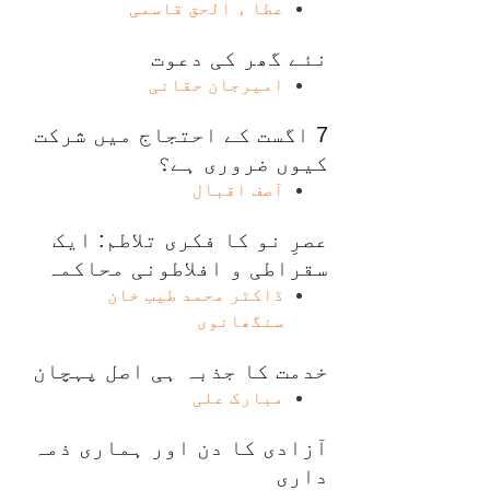
عطا ء الحق قاسمی
نئے گھر کی دعوت
امیرجان حقانی
7 اگست کے احتجاج میں شرکت
کیوں ضروری ہے؟
آصف اقبال
عصرِ نو کا فکری تلاطم: ایک
سقراطی و افلاطونی محاکمہ
ڈاکٹر محمد طیب خان
سنگھانوی
خدمت کا جذبہ ہی اصل پہچان
مبارک علی
آزادی کا دن اور ہماری ذمہ
داری