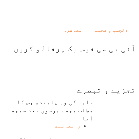
دلچسپ و عجیب
معاشرہ
آئی بی سی فیس بک پرفالو کریں
تجزیے و تبصرے
بابا کی وہ پابندی جس کا
مطلب مجھے برسوں بعد سمجھ
آیا
رابعہ سید