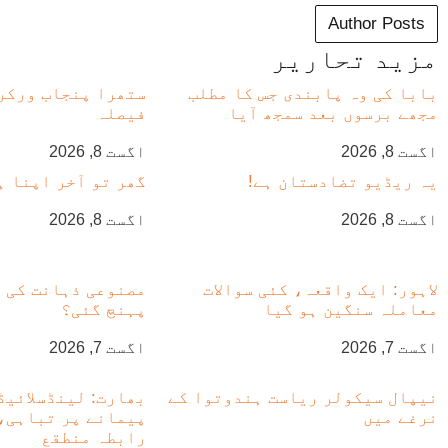
Author Posts
مزید تحاریر
بابا کی وہ پابندی جس کا مطلب
ستھرا پنجاب ورکر
مجھے برسوں بعد سمجھ آیا
فیصلہ
اگست 8, 2026
اگست 8, 2026
یہ ریڈیو تضادستان ہے!
گھر تو آخر اپنا ہ
اگست 8, 2026
اگست 8, 2026
لاہور: ایک واقعہ، کئی سوالات
مصنوعی ذہانت کی 
معاملہ سنگین ہو گیا
پہنچ گئی؟
اگست 7, 2026
اگست 7, 2026
نیپال سیکولر ریاست ہندوتوا کے
بھارت: لینڈسلائیڈ
نرغے میں
رابطہ منطقع