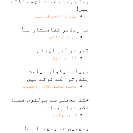
روتے ہوئے عوام اچھے لگتے
ہیں!
عطا ء الحق قاسمی
یہ ریڈیو تضادستان ہے!
سہیل وڑائچ
گھر تو آخر اپنا ہے
ناز پروین
نیپال سیکولر ریاست
ہندوتوا کے نرغے میں
محمد محسن خان راجپوت
خشک مچھلی سے پولٹری فیلڈ
تک، نیا رجحان
ظریف بلوچ
پوچھیں جو پوچھنا ہے!