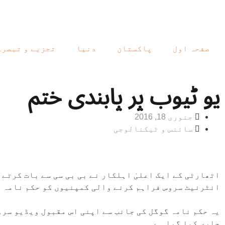
صفحہ اول
پاکستان
دنیا
تجزیے و تبصرے
یو ٹیوب پر پابندی ختم
جنوری 18, 2016
سائنس و ٹیکنالوجی
اتھارٹی کے ایک اعلیٰ اہلکار نے بی بی سی سے بات کرتے
انٹرنیٹ سروس فراہم کرنے والی کمپنیوں کو حکم نامہ ج
یہ حکم نامہ گوگل کی جانب سے اپنی اس مقبول ویڈیو سر
جاری کیا گیا ہے۔