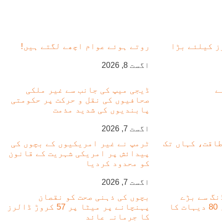
ز کیلئے بڑا
روتے ہوئے عوام اچھے لگتے ہیں!
اگست 8, 2026
ے
ڈیجی میپ کی جانب سے غیر ملکی
صحافیوں کی نقل و حرکت پر حکومتی
پابندیوں کی شدید مذمت
اگست 7, 2026
طاقت، کہاں تک
ٹرمپ نے غیر امریکیوں کے بچوں کی
پیدائش پر امریکی شہریت کے قانون
کو محدود کردیا
اگست 7, 2026
نگ سے بڑے
بچوں کی ذہنی صحت کو نقصان
پیمانے پر تباہی، 80 دیہات کا
پہنچانے پر میٹا پر 57 کروڑ ڈالرز
کا جرمانہ عائد