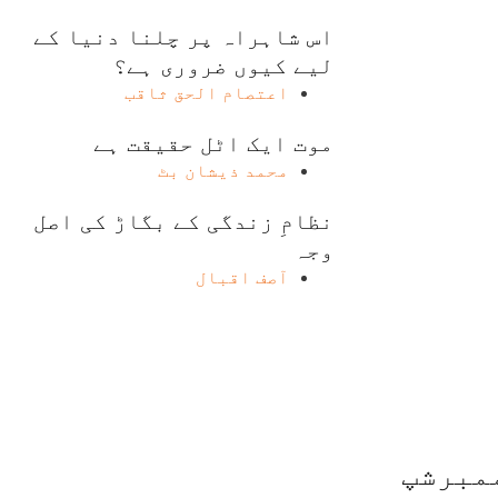
اس شاہراہ پر چلنا دنیا کے
لیے کیوں ضروری ہے؟
اعتصام الحق ثاقب
موت ایک اٹل حقیقت ہے
محمد ذیشان بٹ
نظامِ زندگی کے بگاڑ کی اصل
وجہ
آصف اقبال
مبرشپ