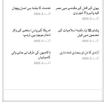
بیوی کے قتل کے مقدمے میں عمر
خدمت کا جذبہ ہی اصل پہچان
قید پانے والا شوہر بری
اگست 6, 2026
اگست 6, 2026
پشاور: 10 ہزار طلبہ اسلامیات کے
امریکا کے پاس اسلحے کے وافر
مضمون میں فیل
ذخائر موجود ہیں، ٹرمپ
اگست 6, 2026
اگست 6, 2026
آزادی کا دن اور ہماری ذمہ داری
ناکامیوں کی طرف لے جانے والی
کامیابیاں
اگست 6, 2026
اگست 6, 2026