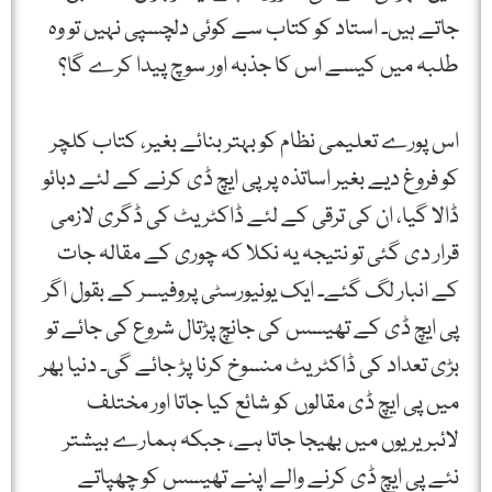
جاتے ہیں۔ استاد کو کتاب سے کوئی دلچسپی نہیں تو وہ
طلبہ میں کیسے اس کا جذبہ اور سوچ پیدا کرے گا؟
اس پورے تعلیمی نظام کو بہتر بنائے بغیر، کتاب کلچر
کو فروغ دیے بغیر اساتذہ پر پی ایچ ڈی کرنے کے لئے دبائو
ڈالا گیا، ان کی ترقی کے لئے ڈاکٹریٹ کی ڈگری لازمی
قرار دی گئی تو نتیجہ یہ نکلا کہ چوری کے مقالہ جات
کے انبار لگ گئے۔ ایک یونیورسٹی پروفیسر کے بقول اگر
پی ایچ ڈی کے تھیسس کی جانچ پڑتال شروع کی جائے تو
بڑی تعداد کی ڈاکٹریٹ منسوخ کرنا پڑ جائے گی۔ دنیا بھر
میں پی ایچ ڈی مقالوں کو شائع کیا جاتا اور مختلف
لائبریریوں میں بھیجا جاتا ہے، جبکہ ہمارے بیشتر
نئے پی ایچ ڈی کرنے والے اپنے تھیسس کو چھپاتے