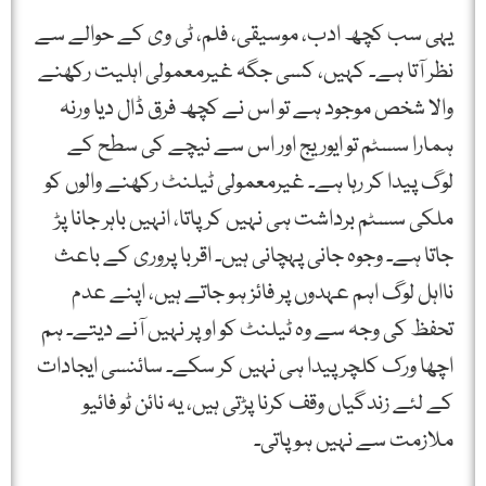
یہی سب کچھ ادب، موسیقی، فلم، ٹی وی کے حوالے سے
نظر آتا ہے۔ کہیں، کسی جگہ غیرمعمولی اہلیت رکھنے
والا شخص موجود ہے تو اس نے کچھ فرق ڈال دیا ورنہ
ہمارا سسٹم تو ایوریج اور اس سے نیچے کی سطح کے
لوگ پیدا کر رہا ہے۔ غیرمعمولی ٹیلنٹ رکھنے والوں کو
ملکی سسٹم برداشت ہی نہیں کر پاتا، انہیں باہر جانا پڑ
جاتا ہے۔ وجوہ جانی پہچانی ہیں۔ اقربا پروری کے باعث
نااہل لوگ اہم عہدوں پر فائز ہو جاتے ہیں، اپنے عدم
تحفظ کی وجہ سے وہ ٹیلنٹ کو اوپر نہیں آنے دیتے۔ ہم
اچھا ورک کلچر پیدا ہی نہیں کر سکے۔ سائنسی ایجادات
کے لئے زندگیاں وقف کرنا پڑتی ہیں، یہ نائن ٹو فائیو
ملازمت سے نہیں ہو پاتی۔