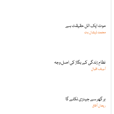
موت ایک اٹل حقیقت ہے
محمد ذیشان بٹ
نظامِ زندگی کے بگاڑ کی اصل وجہ
آصف اقبال
ہر گھر سے جینزی نکلے گا
ریحان آفاق