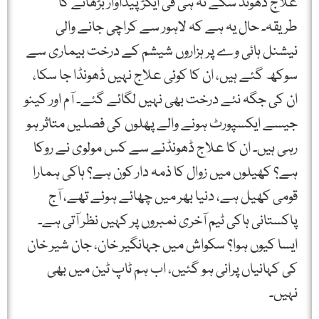
علاج ڈھونڈ سکے نہ ہی فی ایکڑ پیداوار بڑھانے کا
طریقہ۔ حال یہ ہے کہ لاہور سے کراچی جانے والی
نیشنل ہائی وے پر ہزاروں شیشم کے درخت بیماری سے
سوکھ گئے ہیں، ان کا کوئی علاج نہیں ڈھونڈا جا سکا،
ان کی جگہ نئے درخت بھی نہیں لگائے گئے۔ آم اور کینو
جیسے ایکسپورٹ ہونے والے پھلوں کی فصلیں متاثر ہو
رہی ہیں۔ ان کا علاج ڈھونڈنے سے کس مولوی نے روکا
ہے؟ کھیلوں میں زوال کا ذمہ دار کون ہے؟ ہاکی ہمارا
قومی کھیل ہے، دنیا بھر میں چھائے ہوئے تھے، آج
پاکستانی ہاکی ٹیم آخری نمبروں پر کہیں نظر آتی ہے۔
ایسا کیوں ہوا؟ سکواش میں جہانگیر خان، جان شیر خان
کی کہانیاں پرانی ہو گئیں، اب ہم ٹاپ ٹین میں بھی
نہیں۔