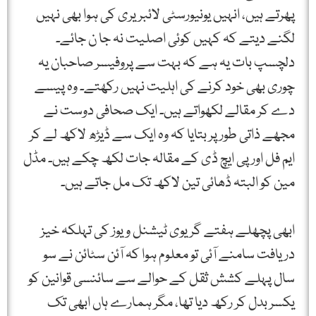
پھرتے ہیں، انہیں یونیورسٹی لائبریری کی ہوا بھی نہیں
لگنے دیتے کہ کہیں کوئی اصلیت نہ جا ن جائے۔
دلچسپ بات یہ ہے کہ بہت سے پروفیسر صاحبان یہ
چوری بھی خود کرنے کی اہلیت نہیں رکھتے۔ وہ پیسے
دے کر مقالے لکھواتے ہیں۔ ایک صحافی دوست نے
مجھے ذاتی طور پر بتایا کہ وہ ایک سے ڈیڑھ لاکھ لے کر
ایم فل اور پی ایچ ڈی کے مقالہ جات لکھ چکے ہیں۔ مڈل
مین کو البتہ ڈھائی تین لاکھ تک مل جاتے ہیں۔
ابھی پچھلے ہفتے گریوی ٹیشنل ویوز کی تہلکہ خیز
دریافت سامنے آئی تو معلوم ہوا کہ آئن سٹائن نے سو
سال پہلے کشش ثقل کے حوالے سے سائنسی قوانین کو
یکسر بدل کر رکھ دیا تھا، مگر ہمارے ہاں ابھی تک