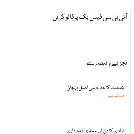
آئی بی سی فیس بک پرفالو کریں
تجزیے و تبصرے
خدمت کا جذبہ ہی اصل پہچان
مبارک علی
آزادی کا دن اور ہماری ذمہ داری