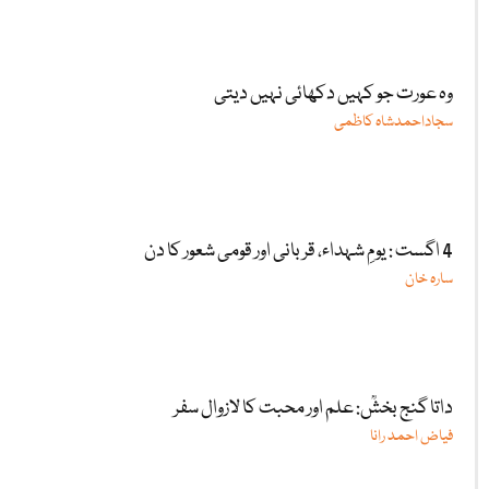
وہ عورت جو کہیں دکھائی نہیں دیتی
سجاداحمدشاہ کاظمی
4 اگست : یومِ شہداء، قربانی اور قومی شعور کا دن
سارہ خان
داتا گنج بخشؒ: علم اور محبت کا لازوال سفر
فیاض احمد رانا