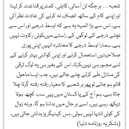
شعبہ… ہر جگہ تن آسانی،کاہلی، کمتر پر قناعت کر لینا
اور اپنے کام کے ساتھ انصاف نہ کرنے کی عادت نظر آتی
ہے۔ اس سے بڑا المیہ یہ ہے کہ اوسط درجے اور اس سے
نچلے درجے کے لوگوں کے راستے میںکوئی رکاوٹ نہیں
ہے۔ ہمارا اوسط درجے کا معاشرہ انہیں اپنی پوری
صلاحیتیں استعمال کرنے اور اپنی کوالٹی بہتر کرنے کے
لئے مجبور ہی نہیںکرتا۔ اس کے بغیر ہی یہ لوگ ترقی
کی منازل طے کرتے چلے جاتے ہیں۔ جب ایسا ماحول
قائم ہو جائے تو پھر ہر شعبے کا معیار رفتہ رفتہ گرتا چلا
جاتا ہے۔ ہم آج کے پاکستان میں یہی سب کچھ ہوتا
دیکھ رہے ہیں۔ اسے ہر حال میں بدلنا ہو گا، ورنہ زوال
کی کوئی انتہا نہیں ہوتی، بس کیٹیگریز بدلتی جاتی ہیں۔
(بشکریہ روزنامہ دنیا)