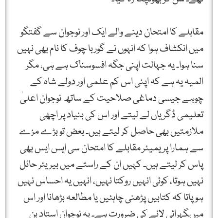
مقابلے کا امتحان دینے والے ایک اور نوجوان سے گفتگو
میں انکشاف ہوا کہ انہوں نے گوربا چوف کا نام بھی نہیں
سنا ہوا۔ یہ جہالت اپنی جگہ افسوسناک ہے ہی، مگر
المیہ یہ ہے کہ اپنی اس کم علمی اور دولے شاہ کے
چوہے جیسی دماغی صلاحیت کے ساتھ نوجوان اعلیٰ
تعلیمی ڈگریاں لے لیتے اور اس کی بنیاد پر اچھی
ملازمتیں بھی حاصل کر لیتے ہیں۔ بعض تو بڑے مزے
سے ہمارا پریمیئر مقابلے کا امتحان سی ایس ایس بھی
پاس کر لیتے ہیں۔ کہیں ان کے راستے میں بیریئر حائل
نہیں ہوتا، کوئی انہیں روکتا نہیں، انہیں یہ احساس نہیں
ہو پاتا کہ کتابیں پڑھنی چاہئیں یا مطالعہ بڑھانا اور اس
میںگہرائی لانے کی ضرورت ہے۔ یہ نوجوان استاد بن