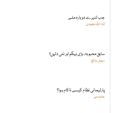
جب لٹیرے دوبارہ ملے
ثناء اللّٰہ مجیدی
سابق محبوبہ، بڑی بیگم اور نئی دلہن!
سہیل وڑائچ
پارلیمانی نظام کیسے ناکام ہوا؟
حامد میر