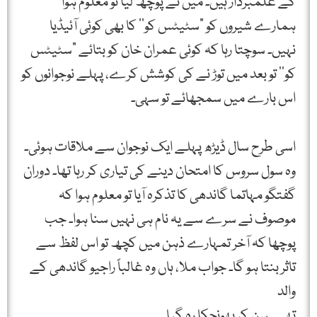
کے علمبردار ہیں۔ میں نے پوچھ لیا تو معلوم ہوا
ہمارے شیروں کو ”سٹیٹس کو‘‘ کا بھی کوئی آئیڈیا
نہیں۔ سوچتا رہا کہ کوئی عمران خان کو بتائے ”سٹیٹس
کو‘‘ تو بعد میں توڑ نے کی کوشش کرے، پہلے نوجوانوں کو
اس بارے میں سمجھائے تو سہی۔
اسی طرح سال ڈیڑھ پہلے ایک نوجوان سے ملاقات ہوئی۔
وہ سول سروس کا امتحان دینے کی تیاری کر رہا تھا۔ دوران
گفتگو مہاتما گاندھی کا تذکرہ آیا تو معلوم ہوا کہ
موصوف نے سرے سے یہ نام ہی نہیں سنا ہوا۔ جب
پوچھا کہ آخر تمہارے ذہن میں کچھ تو اس لفظ سے
تاثر بنتا ہو گا۔ جواب ملا، ہاں وہ غالباً راجیو گاندھی کے
والد
تھے۔ سن کر بھونچکا رہ گیا۔