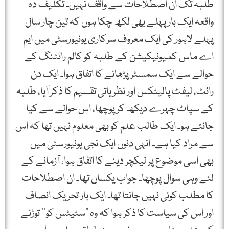
طلبہ تک ان اصطلاحات سے واقف نہیں۔ تکلیف دہ
واقعہ ایک بار پہلے بھی لکھ چکا ہوں کہ تین چار سال
پہلے لاہور کی ایک معروف سرکاری یونیورسٹی میں ایم
اے ماس کمیونیکیشن کے طلبہ کو کالم رائٹنگ کے
حوالے سے ایک سمسٹر پڑھانے کا اتفاق ہوا۔ ایک دن
رائٹ، لیفٹ پالیٹکس اور نظریاتی تقسیم کا ذکر آیا، طلبہ
کے سپاٹ چہرے دیکھ کر پوچھا، اس حوالے سے کیا
جانتے ہو۔ ایک طالب علم کو بھی معلوم نہیں تھا کہ اس
سے مراد کیا ہے۔ انہی دنوں ایک نجی یونیورسٹی میں
بھی اسی موضوع پر لیکچر دینے کا اتفاق ہوا، آزمانے کے
لئے وہی سوال پوچھا۔ جواب یکساں تھا۔ ان اصطلاحات
کا مطلب کوئی نہیں جانتا تھا۔ ایک بار تحریک انصاف
اور اس کی سیاست کا ذکر ہوا کہ وہ ”سٹیٹس کو‘‘ توڑنے