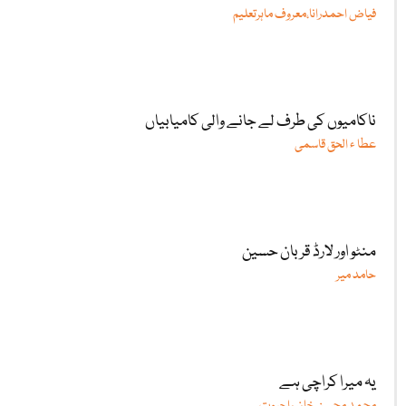
فیاض احمدرانا،معروف ماہرتعلیم
ناکامیوں کی طرف لے جانے والی کامیابیاں
عطا ء الحق قاسمی
منٹو اور لارڈ قربان حسین
حامد میر
یہ میرا کراچی ہے