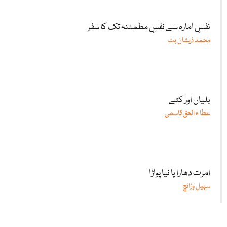
نفسِ امارہ سے نفسِ مطمئنہ تک کا سفر
محمد ذیشان بٹ
بلیاں اور کتے
عطا ء الحق قاسمی
امرت دھارا یا نیا پواڑا
سہیل وڑائچ