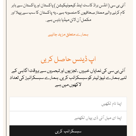
آئی بی سی ( انڈس براڈ کاسٹ اینڈ کیمونیکیشن ) پاکستان اور پاکستان سے باہر
کام کرنے والے ممتاز صحافیوں کا منصوبہ ہے ۔ یہ پاکستان کا سب سے پہلا اور
مکمل آن لائن میڈیا ہاوس ہے .
ہمارے متعلق مزید جانیے
اپ ڈیٹس حاصل کریں
آئی بی سی کی نمایاں خبروں ، تجزیوں اور تبصروں سے بروقت اگاہی کے
لئے ہمارے نیوز لیٹر کو سبسکرائب کریں. ہمارے سبسکرائبرز کی تعداد
لاکھوں میں ہے
سبسکرائب کریں