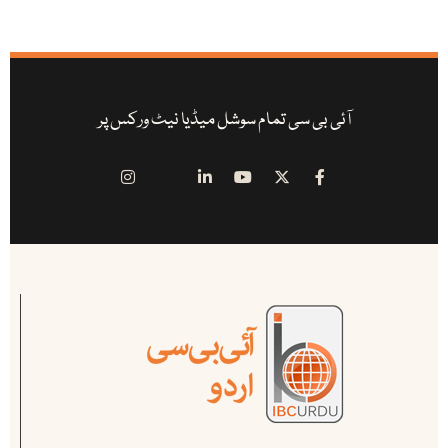
آئی بی سی تمام سوشل میڈیا نیٹ ورکس پر