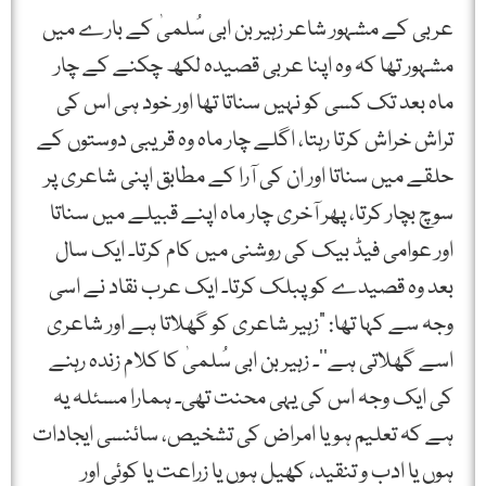
عربی کے مشہور شاعر زہیر بن ابی سُلمیٰ کے بارے میں
مشہور تھا کہ وہ اپنا عربی قصیدہ لکھ چکنے کے چار
ماہ بعد تک کسی کو نہیں سناتا تھا اور خود ہی اس کی
تراش خراش کرتا رہتا، اگلے چار ماہ وہ قریبی دوستوں کے
حلقے میں سناتا اور ان کی آرا کے مطابق اپنی شاعری پر
سوچ بچار کرتا، پھر آخری چار ماہ اپنے قبیلے میں سناتا
اور عوامی فیڈ بیک کی روشنی میں کام کرتا۔ ایک سال
بعد وہ قصیدے کو پبلک کرتا۔ ایک عرب نقاد نے اسی
وجہ سے کہا تھا: ”زہیر شاعری کو گھلاتا ہے اور شاعری
اسے گھلاتی ہے‘‘۔ زہیر بن ابی سُلمیٰ کا کلام زندہ رہنے
کی ایک وجہ اس کی یہی محنت تھی۔ ہمارا مسئلہ یہ
ہے کہ تعلیم ہو یا امراض کی تشخیص، سائنسی ایجادات
ہوں یا ادب و تنقید، کھیل ہوں یا زراعت یا کوئی اور