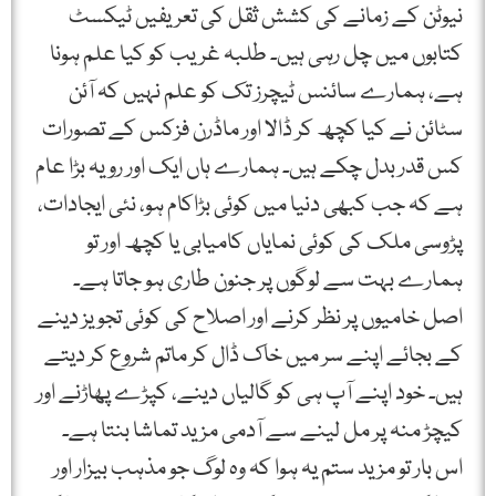
نیوٹن کے زمانے کی کشش ثقل کی تعریفیں ٹیکسٹ
کتابوں میں چل رہی ہیں۔ طلبہ غریب کو کیا علم ہونا
ہے، ہمارے سائنس ٹیچرز تک کو علم نہیں کہ آئن
سٹائن نے کیا کچھ کر ڈالا اور ماڈرن فزکس کے تصورات
کس قدر بدل چکے ہیں۔ ہمارے ہاں ایک اور رویہ بڑا عام
ہے کہ جب کبھی دنیا میں کوئی بڑاکام ہو، نئی ایجادات،
پڑوسی ملک کی کوئی نمایاں کامیابی یا کچھ اور تو
ہمارے بہت سے لوگوں پر جنون طاری ہو جاتا ہے۔
اصل خامیوں پر نظر کرنے اور اصلاح کی کوئی تجویز دینے
کے بجائے اپنے سر میں خاک ڈال کر ماتم شروع کر دیتے
ہیں۔ خود اپنے آپ ہی کو گالیاں دینے، کپڑے پھاڑنے اور
کیچڑ منہ پر مل لینے سے آدمی مزید تماشا بنتا ہے۔
اس بار تو مزید ستم یہ ہوا کہ وہ لوگ جو مذہب بیزار اور