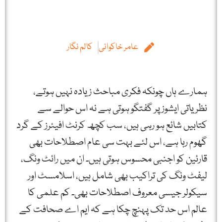
عامر خاکوانی
کالم نگار
ہمارے ہاں چونکہ فکری مباحث زیادہ نہیں ہوتے،
نظریاتی ایشوز پر گفتگو ہوتی ہے نہ اس حوالے سے
کتابیں شائع ہو رہی ہیں، سب کچھ کرنٹ افیئرز کے گرد
گھوم رہا ہے، اس لئے بہت سی عام اصطلاحات بھی
قارئین کو اجنبی محسوس ہوتی ہیں۔ ان میں رائٹ ونگ،
لیفٹ ونگ کی تراکیب بھی شامل ہیں، اسلامسٹ اور
سیکولر جیسی معروف اصطلاحات بھی۔ کم علمی کا
عالم اس حد تک پہنچ چکا ہے کہ ایم اے صحافت کے