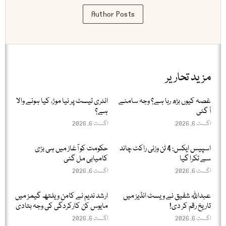
Author Posts
مزید تحاریر
غصہ کیوں بڑھ رہا ہے؟ وجہ سامنے
انٹری ٹیسٹ پر نیا موڑ، کیا ہونے والا
آ گئی
ہے؟
اگست 6, 2026
اگست 6, 2026
اسپیس ایکس: 4 ٹن وزنی راکٹ چاند
حکومت کو آغاز میں ہی بڑی
سے ٹکرا گیا
کامیابی مل گئی
اگست 6, 2026
اگست 6, 2026
عبداللّٰہ شفیق نے ویسٹ انڈیز میں
ارشد ندیم نے کامن ویلتھ گیمز میں
تاریخ رقم کر دی!
مایوس کن کارکردگی کی وجہ بتادی
اگست 6, 2026
اگست 6, 2026