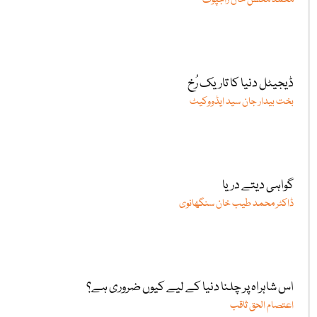
محمد محسن خان راجپوت
ڈیجیٹل دنیا کا تاریک رُخ
بخت بیدار جان سید ایڈووکیٹ
گواہی دیتے دریا
ڈاکٹر محمد طیب خان سنگھانوی
اس شاہراہ پر چلنا دنیا کے لیے کیوں ضروری ہے؟
اعتصام الحق ثاقب