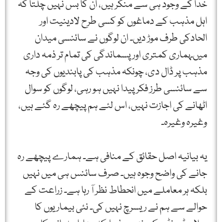
خدا کے وجود ہی سے منکر ہیں، ان کا بس نہیں چلتا کہ
اہل مذہب کے دماغوں کو کسی طرح لادینیت اور
الحادکی طرف موڑ دیں۔ ان لوگوں نے سائنسی میدان
میںہماری کمتری اور پسماندگی کی تمام تر ذمہ داری
مذہب پر ڈال دی، چونکہ مذہب کی پابندیوں کی وجہ
سے سائنسی طرز فکر پیدا نہیں ہو رہی، لوگوں کو سوال
اٹھانے کی اجازت نہیں، اس لئے ہم پیچھے رہ گئے ہیں،
وغیرہ وغیرہ۔
یہ بیانیہ اصل حقائق کے منافی ہے۔ ہمارے پیچھے رہ
جانے کی واضح وجوہ ہیں۔ صرف سائنس ہی میں نہیں
بلکہ ہر معاملے میں انحطاط نظر آ رہا ہے۔ زراعت کے
حوالے سے ہم نے ریسرچ نہیں کی۔ نئی بیماریوں کا