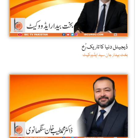
ڈیجیٹل دنیا کا تاریک رُخ
بخت بیدار جان سید ایڈووکیٹ