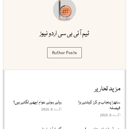
ٹیم آئی بی سی اردو نیوز
Author Posts
مزید تحاریر
ستھرا پنجاب ورکرز کیلئے بڑا
روتے ہوئے عوام اچھے لگتے ہیں!
فیصلہ
اگست 8, 2026
اگست 8, 2026