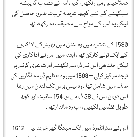
صلاحیتوں میں نکھار آگیا ، اس نے قصاب کا پیشہ
سیکھنے کے لئے کچھ عرصہ تربیت ضرور حاصل کی
لیکن یہ اس کے مزاج سے مطابقت نہ رکھتا تھا ۔
1590 کے عشرہ میں وہ لندن میں تھیٹر کے اداکاروں
کے ایک ٹولے کارکن تھا ، ابتدا میں اس نے اداکاری کی
لیکن جلد ھی اس نے ڈرامے لکھنے اور شاعری کرنے پر
توجہ مرکوز کرلی – 1598 میں وہ عظیم ڈرامہ نگاروں کی
صف میں شامل تھا ، وہ بیس برس تک لندن میں رھا
اس دوران اس نے 36 ڈرامے اور 154 سانیٹ اور کچھ
طویل نظمیں لکھیں ، اب وہ مالدار تھا ۔
اس نے سٹراٹفورڈ میں ایک مہنگا گھر خرید لیا – 1612