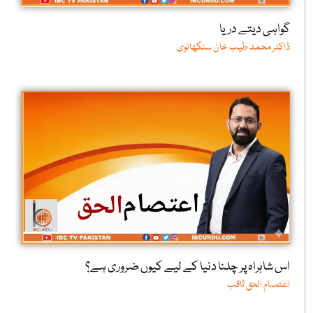
گواہی دیتے دریا
ڈاکٹر محمد طیب خان سنگھانوی
اس شاہراہ پر چلنا دنیا کے لیے کیوں ضروری ہے؟
اعتصام الحق ثاقب