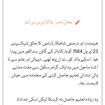
جمال ناصر
بلاگر آئی بی سی اردو
ھیملٹ اور درجنوں شاھکار ڈراموں کا خالق شیکسپئیر
23 اپریل 1564 کو وارکشائر کے گاؤں سٹراٹفور میں پیدا
ھوا ، اسکے والد کورے ان پڑھ تھے ، دیہاتی اور علم سے نا
آشنا ماحول میں وہ ایک گرامر سکول سے مفت ملنے
والی ابتدائی تعلیم حاصل کرنے کے معاملہ میں خوش
قسمت رھا۔
وہ زیادہ تعلیم حاصل نہ کرسکا لیکن اسکی خداداد