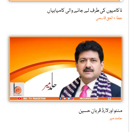
ناکامیوں کی طرف لے جانے والی کامیابیاں
عطا ء الحق قاسمی
منٹو اور لارڈ قربان حسین
حامد میر