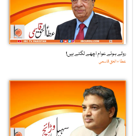
روتے ہوئے عوام اچھے لگتے ہیں!
عطا ء الحق قاسمی