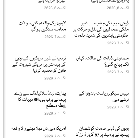
یہ ریڈیو تضادستان ہے!
گھر تو آخر اپنا ہے
اگست 8, 2026
اگست 8, 2026
ڈیجی میپ کی جانب سے غیر
لاہور: ایک واقعہ، کئی سوالات
ملکی صحافیوں کی نقل و حرکت پر
معاملہ سنگین ہو گیا
حکومتی پابندیوں کی شدید مذمت
اگست 7, 2026
اگست 7, 2026
مصنوعی ذہانت کی طاقت، کہاں
ٹرمپ نے غیر امریکیوں کے بچوں
تک پہنچ گئی؟
کی پیدائش پر امریکی شہریت کے
قانون کو محدود کردیا
اگست 7, 2026
اگست 7, 2026
نیپال سیکولر ریاست ہندوتوا کے
بھارت: لینڈسلائیڈنگ سے بڑے
نرغے میں
پیمانے پر تباہی، 80 دیہات کا
رابطہ منطقع
اگست 7, 2026
اگست 7, 2026
بچوں کی ذہنی صحت کو نقصان
امریکا میں دل دہلا دینے والا واقعہ
پہنچانے پر میٹا پر 57 کروڑ ڈالرز کا
اگست 7, 2026