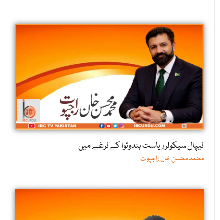
نیپال سیکولر ریاست ہندوتوا کے نرغے میں
محمد محسن خان راجپوت