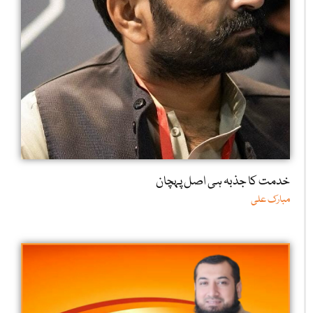
خدمت کا جذبہ ہی اصل پہچان
مبارک علی