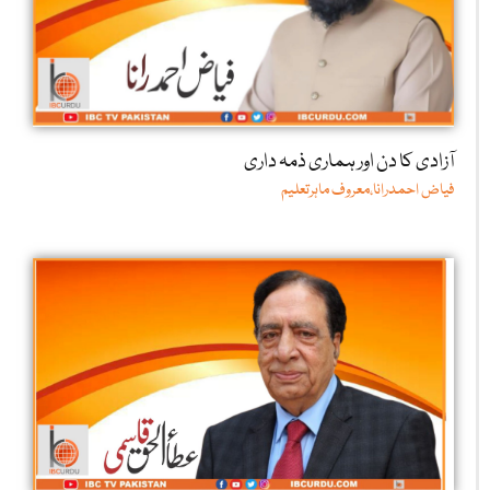
آزادی کا دن اور ہماری ذمہ داری
فیاض احمدرانا،معروف ماہرتعلیم