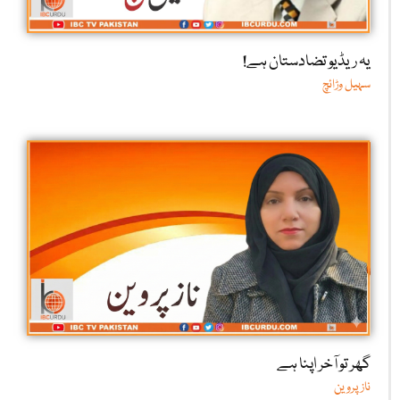
یہ ریڈیو تضادستان ہے!
سہیل وڑائچ
گھر تو آخر اپنا ہے
ناز پروین