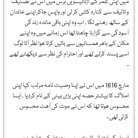
میں اپنی عمر کے اڑتالیسویں برس میں اس نے تصنیف
و تالیف سے کنارہ کشی کر لی اور واپس جاکر اپنے خاندان
کے ساتھ رھنے لگا ، اب وہ اپنی باقی ماندہ زندگی
آسودگی سے گزارنا چاھتا تھا اس زمانے میں وہ اپنے
مکان کے باھر ھمسائیوں سے باتیں کرتا ھوا نظر آتا لوگ
اسے پسند کرتے تھے اور احترام کی نظر سے دیکھتے تھے
۔
مارچ 1616 میں اس نے اپنا وصیت نامہ مرتب کیا اپنی
املاک کا بیشتر حصہ اپنی بڑی بیٹی کے نام کردیا ، ایسا
محسوس ھوتا تھا کہ اس نے موت کی آھٹ محسوس
کرلی تھی ۔