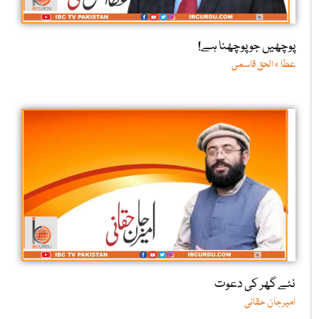
پوچھیں جو پوچھنا ہے!
عطا ء الحق قاسمی
نئے گھر کی دعوت
امیرجان حقانی