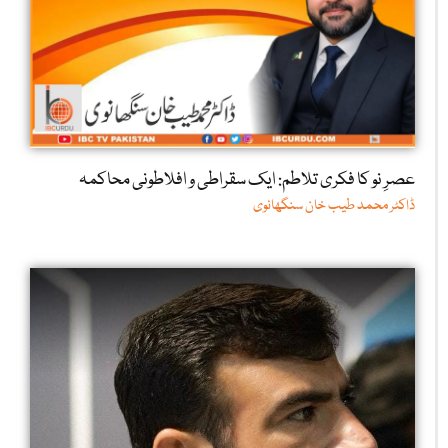
عصرِ نو کا فکری تلاطم: ایک سقراطی و افلاطونی محاکمہ
ڈاکٹر محمد طیب خان سنگھانوی