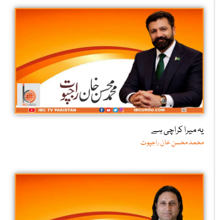
یہ میرا کراچی ہے
محمد محسن خان راجپوت