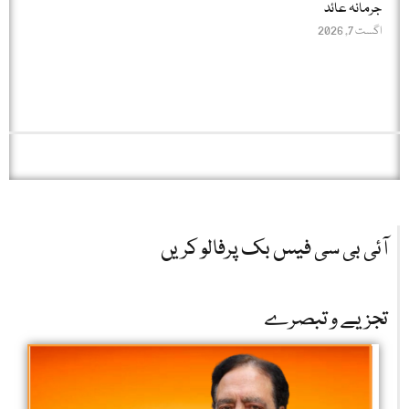
جرمانہ عائد
اگست 7, 2026
آئی بی سی فیس بک پرفالو کریں
تجزیے و تبصرے