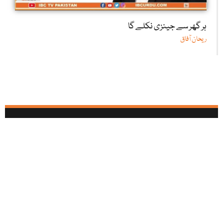
ہر گھر سے جینزی نکلے گا
ریحان آفاق
آئی بی سی تمام سوشل میڈیا نیٹ ورکس پر