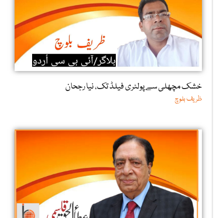
خشک مچھلی سے پولٹری فیلڈ تک، نیا رجحان
ظریف بلوچ