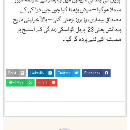
اپریل کی ابتدائی تاریخوں میں وہ بخار کے عارضہ میں
مبتلا ھوگیا – مرض بڑھتا گیا جوں جوں دوا کی کے
مصداق بیماری روز بروز بڑھتی گئی – بالاآخر اپنی تاریخ
پیدائش یعنی 23 اپریل کو اسکی زندگی کے اسٹیج پر
ھمیشہ کے لئے پردہ گر گیا ۔
Print
LinkedIn
Twitter
Facebook
WhatsApp
Email