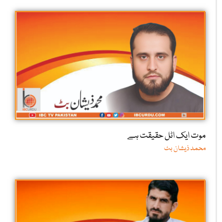
موت ایک اٹل حقیقت ہے
محمد ذیشان بٹ