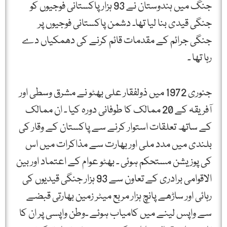
جنگ میں ہندوستان نے 93 ہزار پاکستانی فوجیوں کو
جنگی قیدی بنا لیا تھا۔ دشمن پاکستانی فوجیوں پر
جنگی جرائم کے مقدمات قائم کرنے کی دھمکیاں دے
رہا تھا ۔
جنوری 1972 میں ذولفقار علی بھٹو نے مشرق وسطی اور
آفریقہ کے 20 ممالک کا طوفانی دورہ کیا ۔ ان ممالک
کے ساتھ تعلقات استوار کرنے سے پاکستان کے وقار کی
بلندی میں مدد ملی اور بھارت سے مذاکرات میں اس
کی پوزیشن مستحکم ہوئی ۔ بھٹو عوام کے اعتماد اور بین
الاقوامی برادری کے تعاون سے 93 ہزار جنگی قیدیوں کی
رہائی اور ساڑھے پانچ ہزار مربع میٹر زمین بھارتی قبضے
سے واپس لینے میں کامیاب ہوئے ۔وطن واپسی پر ان کا