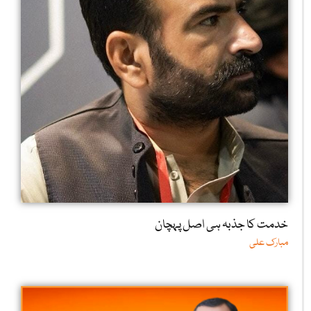
خدمت کا جذبہ ہی اصل پہچان
مبارک علی