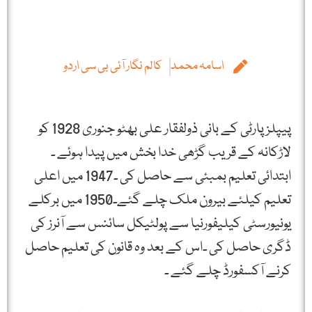
اسامہ محمد
کالم نگار آئی بی سی اردو
پیپلز پارٹی کے بانی ذولفقار علی بھٹو جنوری 1928 کو
لاڑکانہ کے قریب گڑھی خدا بخش میں پیدا ہوئے ۔
ابتدائی تعلیم بمبئی سے حاصل کی ۔1947 میں اعلی
تعلیم کیلئے بیرون ملک چلے گئے۔1950 میں برکلے
یونیورسٹی کیلیفورنیا سے پولٹیکل سائنس سے آنرز کی
ڈگری حاصل کی ۔اس کے بعد وہ قانون کی تعلیم حاصل
کرنے آکسفورڈ چلے گئے ۔