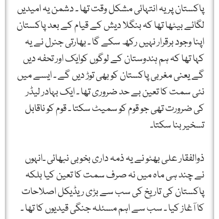
پاکستان پر یہ انتہائی مشکل وقت تھا ۔ دشمن یہ امیدیں
لگائے بیٹھا تھا کہ بنگلا دیش کے قیام کے بعد پاکستان
اپنا وجود برقرار نہیں رکھ سکے گا ۔ بھارتی جنرل نے یہ
کہا تھا کہ ہم ہندوستان کے لوگوں کوایک اور تحفہ دیں
گے یعنی مغربی پاکستان کو بھی توڑ دیں گے ۔ ایسے میں
نئی سمت کا تعین بے حد ضروری تھا ۔ ایک بہادر لیڈر
کی ضرورت تھی جو قوم کو سمیٹ سکتا ۔ قوم کو ناقابل
تسخیر بنا سکتا۔
ذوالفقار علی بھٹو نے یہ ذمہ داری بخوبی نبھائی ۔انہوں
نے چند ہی ماہ میں نہ صرف سمت کا تعین کیا بلکہ
پاکستان کی تاریخ کی سب سے بڑی ریڈیکل اصلاحات
کا آغاز کیا ۔ سب سے اہم مسئلہ جنگی قیدیوں کا تھا ۔