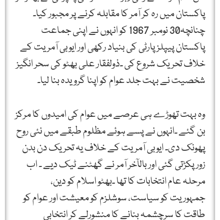
پاکستان میں رہ کر آمر کا مقابلہ کرنے پر مجبور کیا۔
چنانچہ30 نومبر 1967 کو انہوں نے اپنی جماعت
پاکستان پیپلز پارٹی کی بنیاد رکھی اور ایوبی آمریت کے
خلاف تحریک شروع کی ۔ذولفقار علی بھٹو کی سحر انگیز
شخصیت نے بہت جلد عوام کو اپنا گرویدہ بنا لیا۔
وہ بہت تھوڑے ہی عرصے میں عوام کی امیدوں کا مرکز
بن گئے ۔انہوں نے پسے ہوئے مظلوم طبقے میں نئی روح
پھونک دی۔ ایوبی آمریت کے خلاف یہ تحریک دن بدن
زور پکڑتی گئی اور بالآخر آمر نے گھٹنے ٹیک دیے ۔ اب
مرحلہ عام انتخابات کا تھا ۔بھٹو اسلام کو دین،
جمہوریت کو سیاست، سوشلزم کو معیشت اور عوام کو
طاقت کا سرچشمہ بنانے کا منشورلے کر انتخابی