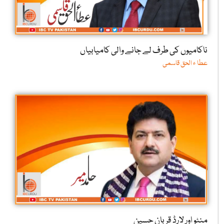
ناکامیوں کی طرف لے جانے والی کامیابیاں
عطا ء الحق قاسمی
منٹو اور لارڈ قربان حسین