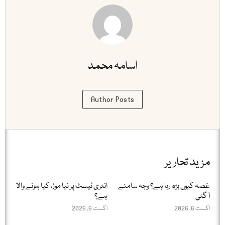
اسامہ محمد
Author Posts
مزید تحاریر
غصہ کیوں بڑھ رہا ہے؟ وجہ سامنے
انٹری ٹیسٹ پر نیا موڑ، کیا ہونے والا
آ گئی
ہے؟
اگست 6, 2026
اگست 6, 2026