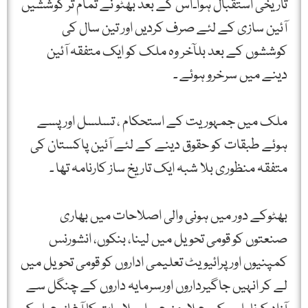
تاریخی استقبال ہوا۔اس کے بعد بھٹو نے تمام تر کوششیں
آئین سازی کے لئے صرف کردیں اور تین سال کی
کوششوں کے بعد بلآخر وہ ملک کو ایک متفقہ آئین
دینے میں سرخرو ہوئے ۔
ملک میں جمہوریت کے استحکام ، تسلسل اور پسے
ہوئے طبقات کو حقوق دینے کے لئے آئین پاکستان کی
متفقہ منظوری بلا شبہ ایک تاریخ ساز کارنامہ تھا ۔
بھٹوکے دور میں ہونی والی اصلاحات میں بھاری
صنعتوں کو قومی تحویل میں لینا، بنکوں، انشورنس
کمپنیوں اور پرائیویٹ تعلیمی اداروں کو قومی تحویل میں
لے کر انہیں جاگیرداروں اورسرمایہ داروں کے چنگل سے