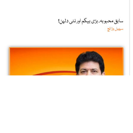
سابق محبوبہ، بڑی بیگم اور نئی دلہن!
سہیل وڑائچ
پارلیمانی نظام کیسے ناکام ہوا؟
حامد میر