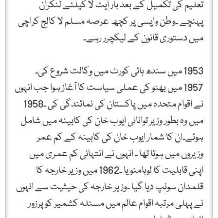
تعلیم کی تکمیل کے بعد بار ایٹ لا کیلئے لنکران
پہنچے ۔وطن واپسی پر کچھ عرصہ مسلم لا کالج کراچی
میں دستوری قانون کے لیکچرر رہے۔
1953 میں سندھ ہائی کورٹ میں وکالت شروع کی۔
1957 میں بھٹو کی عملی سیاست کا آغاز ہوا جب انہوں
نے اقوام متحدہ میں پاکستان کی نمائندگی کی ۔1958
میں وہ بطور وزیر توانائی ایوب خان کی کابینہ میں شامل
ہوئے۔ان کا شمار ایوب خان کی کابینہ کے کم عمر
وزیروں میں ہوتا تھا ۔ انہوں نے انتہائی کم عمری میں
اپنی قابلیت کا لوہامنویا ۔1962 میں وزیر خارجہ کا
قلمدان سونپ دیا گیا ۔وزیر خارجہ کی حیثیت سے انہوں
نے پہلی مرتبہ اقوام عالم میں مسئلہ کشمیر کو پرزور