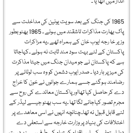
انداز میں اٹھا یا ۔
1965 کی جنگ کے بعد سویت یونین کی مداخلت سے
پاک بھارت مذاکرات تاشقند میں ہوئے ۔ 1965 بھٹو بطور
وزیر خا رجہ ایوب خان کے ہمراہ تھے ۔یہ مزاکرات
پاکستان کے لئے بہت سود مند ثابت نہ ہوئے ۔کہاجاتا
ہے کہ پاکستان نے جو میدان جنگ میں جیتا مذاکرت
کی میز پر ہار دیا ۔ صدر ایوب دشمن کو وہ سب لوٹانے پر
رضامند ہوگئے جسے ہمارے جوانوں نے خون کا خراج
دے کر حاصل کیا تھااور پاکستان معائدے کی روح سے
مجرم تصور کیاجانے لگا تھا ۔یہ سب بھٹو جیسے لیڈر کے
لئے قابل قبول نہ تھا۔چنانچہ انہوں نے اسی معاھدے پر
اختلافات کی بنیاد پر وزارت خارجہ سے استعفی دے
دیا۔استعفے کے اس اقدام کو عوام کی طرف سے زبردست