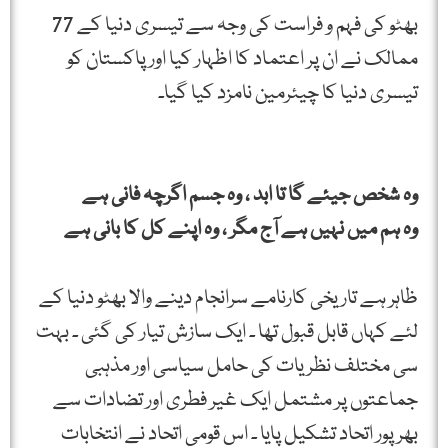
بھٹو کی فہم و فراست کی وجہ سے تیسری دنیا کے 77
ممالک نے ان پر اعتماد کا اظہار کیا اور پاکستان کو
تیسری دنیا کا چیئرمین نامزد کیا گیا۔
وہ شخص جیئے گا تا ابد ، وہ جسم اگرچہ فانی ہے
وہ ہم میں نہیں ہے آج مگر ، وہ اپنے کل کا بانی ہے
ظاہر ہے تاریخی کارنامے سرانجام دینے والا بھٹو دنیا کے
لئے کہاں قابل قبول تھا ۔ ایک سازش تیار کی گئی ۔ بہت
سی مختلف نظریات کی حامل سیاسی اور مذہبی
جماعتوں پر مشتمل ایک غیر فطری اور تضادات سے
بھر پور اتحاد تشکیل پایا ۔ اس قومی اتحاد نے انتخابات