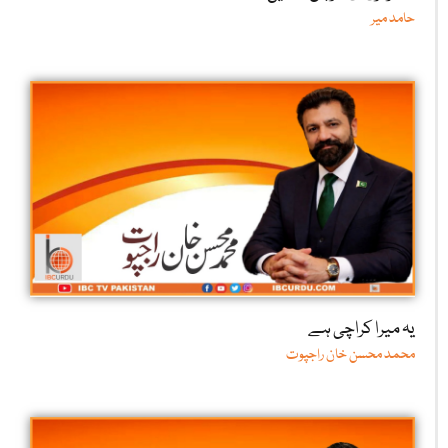
حامد میر
یہ میرا کراچی ہے
محمد محسن خان راجپوت