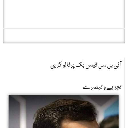
آئی بی سی فیس بک پرفالو کریں
تجزیے و تبصرے