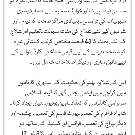
آزاد کرنا ۔اس کے علاوہ زرعی اصلاحات کا آغاز، عوام کو
سستی ٹرانسپورٹ اور خوارک سمیت بے شمار دوسری
سہولیات کی فراہمی ۔ بنیادی مراکز صحت کا قیام ، اور
غریبوں کے لئے علاج کی مفت سہولت ۔تعلیم اور علاج
کے لئے بجٹ کا 43 فیصد مختص کرنا۔پاکستانی عوام
کو شناخت دینے کے لیے قومی شناختی کارڈ بنوانے کے
لیے قانون سازی اور دیگر اصلاحات شامل ہیں ۔
اس کے علاوہ بھٹو کی حکومت کے سنہری کارناموں
میں کراچی میں ایٹمی بجلی گھر کا قیام ۔اسلامی
سربراہی کانفرنس کا انعقاد ۔اوپن یونیورسٹیاں ایجاد کرنا ۔
شاہراہ قراقرم کی تعمیر ۔پورٹ قاسم کی تعمیر ۔ چشمہ اور
دیگر بیراج کی تعمیر ۔ فرانس اور کینیڈا کے ساتھ دو
ایٹمی معاہدے کرنا ۔ وزارت مذہبی امور کا قیام ۔ 17