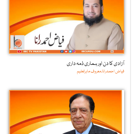
آزادی کا دن اور ہماری ذمہ داری
فیاض احمدرانا،معروف ماہرتعلیم