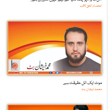
اعتصام الحق ثاقب
موت ایک اٹل حقیقت ہے
محمد ذیشان بٹ