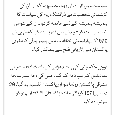
سیاست میں اترے اوربہت جلد چھا گئے ۔ اُن کی
کرشماتی شخصیت نے ڈرائننگ روم کی سیاست کا
ہمیشہ ہمیشہ کے لئے خاتمہ کر دیا ۔ ان کے عوامی
اندازِ سیاست کو عوام نے اس قدر پسند کیا کہ انہوں نے
1970کے پارلیمانی انتخابات میں پیپلز پارٹی کو مغربی
پاکستان میں تاریخی فتح سے ہمکنار کیا ۔
فوجی حکمرانوں کی ہٹ دھڑمی کے باعث اقتدار عوامی
نمائندوں کے سپرد نہ کیا گیا، جس کی وجہ سے سانحہ
مشرقی پاکستان رونما ہوا اور پاکستان تقسیم ہو گیا۔ 20
دسمبر 1971 کو باقی ماندہ پاکستان کا اقتدار بھٹو کو
سونپ دیا گیا ۔