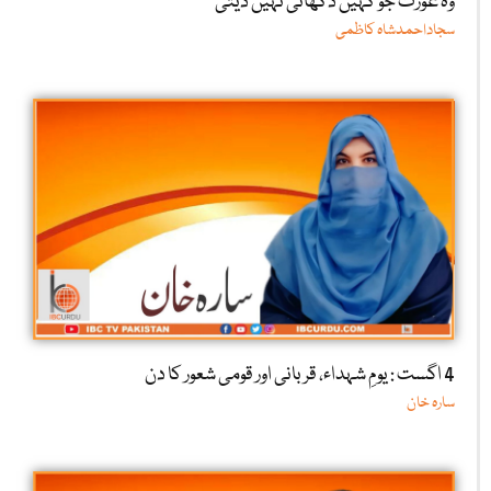
وہ عورت جو کہیں دکھائی نہیں دیتی
سجاداحمدشاہ کاظمی
4 اگست : یومِ شہداء، قربانی اور قومی شعور کا دن
سارہ خان