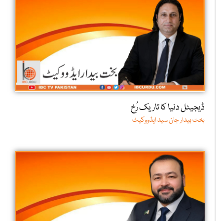
ڈیجیٹل دنیا کا تاریک رُخ
بخت بیدار جان سید ایڈووکیٹ