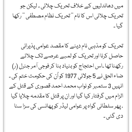
میں دھاندلیوں کے خلاف تحریک چلائی ۔ لیکن جو
تحریک چلائی اس کا نام ’’ تحریک نظام مصطفی ‘‘ رکھا
گیا ۔
تحریک کو مذہبی نام دینے کا مقصد عوامی پذیرائی
حاصل کرنا اور تحریک کو لمبے عرصے تک چلائے
رکھنا تھا ۔اس احتجاج کو بنیاد بنا کر فوجی آمر جنرل (ر)
ضاء الحق نے 5 جولائی 1977 کو اُن کی حکومت ختم کی ۔
انہیں 3 ستمبر کو نواب محمد احمد قصوری کے قتل کے
الزام میں گرفتار کیا گیا اور ان پر قتل کا مقدمہ چلایا گیا
، پھر سلطانی گواہ پر عوامی لیڈر کو پھانسی کی سزا سنا
دی گئی ۔