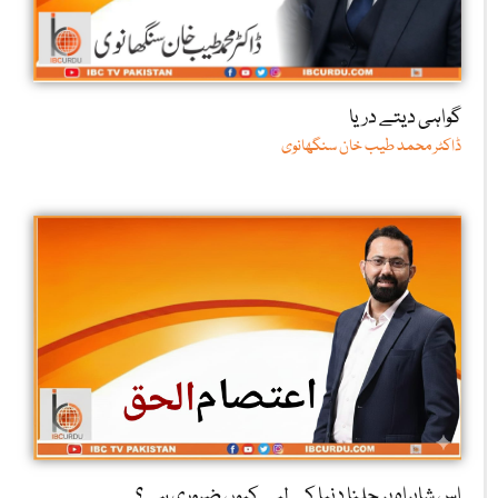
گواہی دیتے دریا
ڈاکٹر محمد طیب خان سنگھانوی
اس شاہراہ پر چلنا دنیا کے لیے کیوں ضروری ہے؟