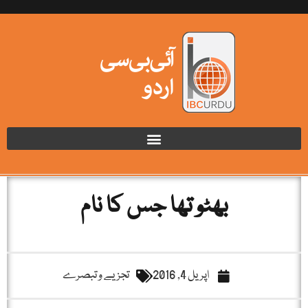
بھٹو تھا جس کا نام
اپریل 4, 2016
تجزیے و تبصرے