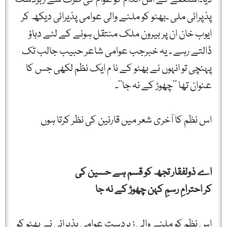
پذپرائی ملی ۔بھٹو کو ملنے والی عوامی پذیرائی دیکھ کر
ایوب خان ان پر بیرون ملک منتقل ہونے کے لئے دباؤ
ڈالتے رہے ۔ یہ خبرجب عوامی شاعر حبیب جالب تک
پہنچی تو انہوں نے بھٹو کے نا م ایک نظم لکھی جس کا
عنوان تھا ’’چھوڑ کے نہ جا‘‘۔
اس نظم کا آخری شعر میں قارئین کی نظر کرتا ہوں
اے ذولفقار تجھ کو قسم ہے حسین کی
کر احترامِ رسمِ کہن چھوڑ کے نہ جا
اس نظم کو ملنے والی زبردست عوامی پذپرائی نے بھٹو کو