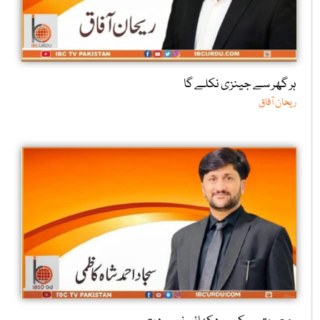
ہر گھر سے جینزی نکلے گا
ریحان آفاق