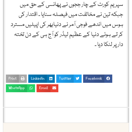
سپریم کورٹ کے چار ججوں نے پھانسی کے حق میں
جبکہ تین نے مخالفت میں فیصلہ سنایا ۔ اقتدار کی
ہوس میں اندھے فوجی آمر نے دنیابھر کی اپیلیں مسترد
کر تے ہوئے دنیا کے عظیم لیڈر کو آج ہی کے دن تختہ
دار پر لٹکا دیا ۔
Print
LinkedIn
Twitter
Facebook
WhatsApp
Email