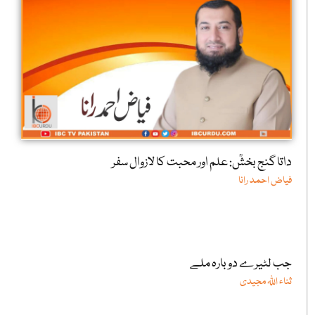
داتا گنج بخشؒ: علم اور محبت کا لازوال سفر
فیاض احمد رانا
جب لٹیرے دوبارہ ملے
ثناء اللّٰہ مجیدی