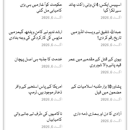
اسپیس ایکس: 4 ٹن وزنی راکٹ چاند
حکومت کو آغاز میں ہی بڑی
سے ٹکرا گیا
کامیابی مل گئی
اگست 6, 2026
اگست 6, 2026
عبداللّٰہ شفیق نے ویسٹ انڈیز میں
ارشد ندیم نے کامن ویلتھ گیمز میں
تاریخ رقم کر دی!
مایوس کن کارکردگی کی وجہ بتادی
اگست 6, 2026
اگست 6, 2026
بیوی کے قتل کے مقدمے میں عمر
خدمت کا جذبہ ہی اصل پہچان
قید پانے والا شوہر بری
اگست 6, 2026
اگست 6, 2026
پشاور: 10 ہزار طلبہ اسلامیات کے
امریکا کے پاس اسلحے کے وافر
مضمون میں فیل
ذخائر موجود ہیں، ٹرمپ
اگست 6, 2026
اگست 6, 2026
آزادی کا دن اور ہماری ذمہ داری
ناکامیوں کی طرف لے جانے والی
کامیابیاں
اگست 6, 2026
اگست 6, 2026