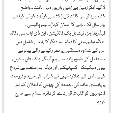
لاکھ ایکڑ زمین بے زمین ہاریوں میں بانٹنا ۔ واضح
کشمیر پالیسی کا اعلان (کشمیر کو آزاد کرانے کیلئے
ہزار سال تک لڑنے کا اعلان کرنا) ۔ لیبر پالیسی ،
فیڈریفارمز ، نیشنل بک فانڈیشن ، این ڈی ایف سی ، قائد
اعظم یونیورسٹی کا قیام ۔اور دیگر کا رنامے شامل ہیں ۔
اس کے علاوہ مستقبل پر نظر رکھنے والے بھٹو نے
مستقبل کی ضروریات سے ہم آہنگ پاکستان سٹیل،
ہیوی میکینکل کمپلیکس اور دیگر اہم منصوبے شروع
کیے ۔ اس کے علاوہ انہوں نے شراب کی خرید و فروخت
پر پابندی عائد کی ۔جمعہ کی چھٹی کا اعلان کیا اور
قادیانیوں کو اقلیت قرار دے کر دائرہ اسلام سے خارج
کردیا ۔