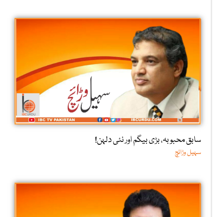
سابق محبوبہ، بڑی بیگم اور نئی دلہن!
سہیل وڑائچ