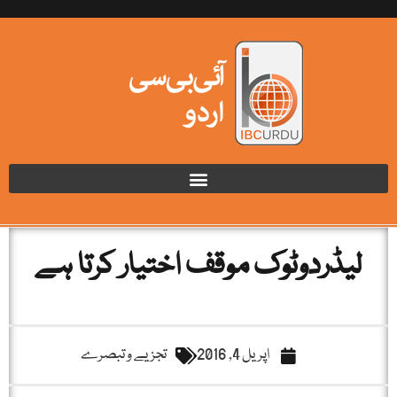
لیڈردوٹوک موقف اختیار کرتا ہے
اپریل 4, 2016
تجزیے و تبصرے