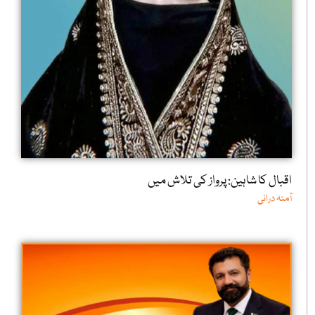
اقبال کا شاہین: پرواز کی تلاش میں
آمنہ درانی