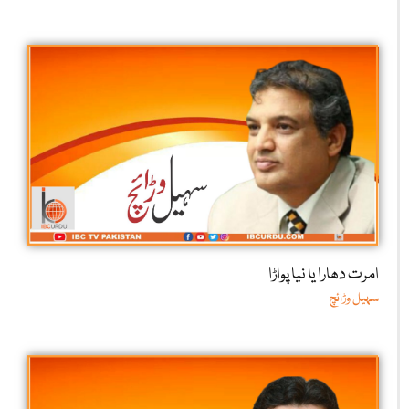
امرت دھارا یا نیا پواڑا
سہیل وڑائچ