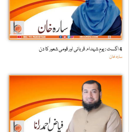
4 اگست : یومِ شہداء، قربانی اور قومی شعور کا دن
سارہ خان