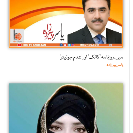
میں، روزنامہ ’کالک‘ اور ’عدم جونیئر‘
یاسر پیر زادہ