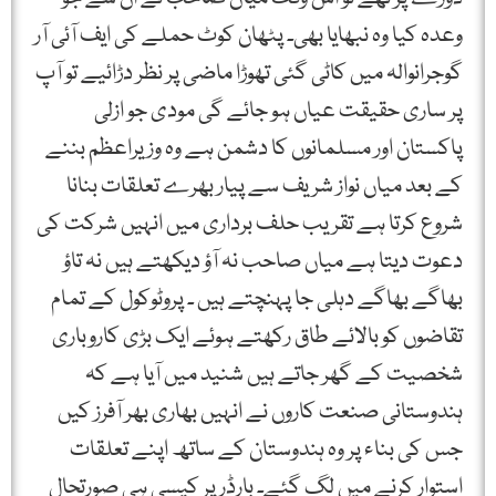
وعدہ کیا وہ نبھایا بھی۔ پٹھان کوٹ حملے کی ایف آئی آر
گوجرانوالہ میں کاٹی گئی تھوڑا ماضی پر نظر دڑائیے تو آپ
پر ساری حقیقت عیاں ہو جائے گی مودی جو ازلی
پاکستان اور مسلمانوں کا دشمن ہے وہ وزیراعظم بننے
کے بعد میاں نواز شریف سے پیار بھرے تعلقات بنانا
شروع کرتا ہے تقریب حلف برداری میں انہیں شرکت کی
دعوت دیتا ہے میاں صاحب نہ آؤ دیکھتے ہیں نہ تاؤ
بھاگے بھاگے دہلی جا پہنچتے ہیں ۔ پروٹوکول کے تمام
تقاضوں کو بالائے طاق رکھتے ہوئے ایک بڑی کاروباری
شخصیت کے گھر جاتے ہیں شنید میں آیا ہے کہ
ہندوستانی صنعت کاروں نے انہیں بھاری بھر آفرز کیں
جس کی بناء پر وہ ہندوستان کے ساتھ اپنے تعلقات
استوار کرنے میں لگ گئے۔ بارڈر پر کیسی ہی صورتحال