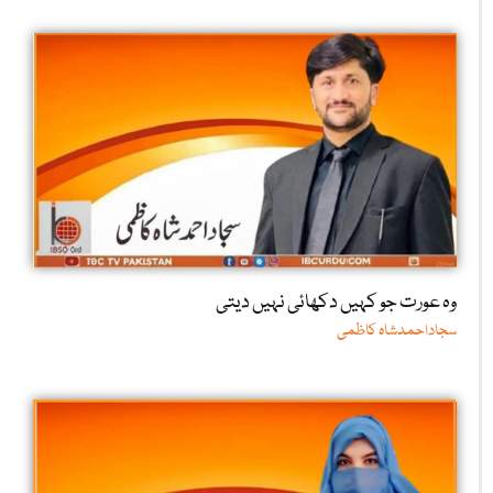
وہ عورت جو کہیں دکھائی نہیں دیتی
سجاداحمدشاہ کاظمی