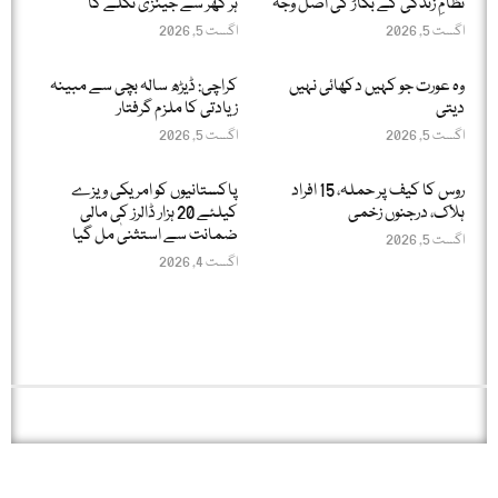
نظامِ زندگی کے بگاڑ کی اصل وجہ
ہر گھر سے جینزی نکلے گا
اگست 5, 2026
اگست 5, 2026
وہ عورت جو کہیں دکھائی نہیں
کراچی: ڈیڑھ سالہ بچی سے مبینہ
دیتی
زیادتی کا ملزم گرفتار
اگست 5, 2026
اگست 5, 2026
روس کا کیف پر حملہ، 15 افراد
پاکستانیوں کو امریکی ویزے
ہلاک، درجنوں زخمی
کیلئے 20 ہزار ڈالرز کی مالی
ضمانت سے استثنیٰ مل گیا
اگست 5, 2026
اگست 4, 2026