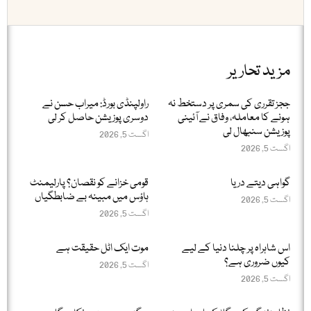
مزید تحاریر
ججز تقرری کی سمری پر دستخط نہ
راولپنڈی بورڈ: میراب حسن نے
ہونے کا معاملہ، وفاق نے آئینی
دوسری پوزیشن حاصل کر لی
پوزیشن سنبھال لی
اگست 5, 2026
اگست 5, 2026
گواہی دیتے دریا
قومی خزانے کو نقصان؟ پارلیمنٹ
ہاؤس میں مبینہ بے ضابطگیاں
اگست 5, 2026
اگست 5, 2026
اس شاہراہ پر چلنا دنیا کے لیے
موت ایک اٹل حقیقت ہے
کیوں ضروری ہے؟
اگست 5, 2026
اگست 5, 2026