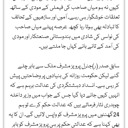
کیوں نہ ہو میاں صاحب کی فیملی کے مودی کے ساتھ
تعلقات خوشگوار ہی رہے۔ آموں اور ساڑھیوں کے تحائف
کا تبادلہ بھی ہوتا رہا کچھ عرصہ پہلے میاں صاحب
کی نواسی کی شادی میں ہندوستانی صنعتکار اور مودی
کی آمد کے تانے بانے کہاں جا ملتے ہیں۔
سابق صدر (ر)جنرل پرویز مشرف ملک سے باہر چلے
گئے لیکن حکومت روزانہ کی بنیادوں پر وضاحتیں پیش
کر رہی ہے۔ انسداد دہشتگردی کی عدالت برہم ہے کہ
انہیں کیوں جانے دیا گیا جس کے جواب میں وزیر داخلہ
چوہدری نثار فرماتے ہیں کہ عدالت حکم کرے تو ہم
24گھنٹوں میں پرویز مشرف کو واپس لائیں گے۔ ان کا یہ
بھی کہنا ہے کہ عدالتی حکم پر ہی پرویز مشرف کو باہر