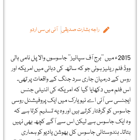
راجہ بشارت صدیقی
آئی بی سی اردو
2015ء میں ’’برج آف سپائیز‘‘ جاسوسوں والا پل نامی ہالی
ووڈ فلم ریلیز ہوئی جو کہ ساٹھ کی دہائی میں امریکہ اور
روس کے درمیان جاری سرد جنگ کے واقعات پر تھی۔
اس فلم میں دکھایا گیا کہ امریکہ کی انٹیلی جنس
ایجنسی سی آئی اے نیویارک میں ایک پروفیشنل روسی
جاسوس کو گرفتار کرتے ہیں اور وہ یہ تسلیم کرتا ہے کہ
وہ ایک جاسوس ہے لیکن اس سے آگے کچھ بھی نہیں
بتاتا۔ ہندوستانی جاسوس کل بھوشن یادیو کو ہماری