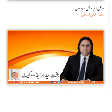
باقی آپ کی مرضی
عطا ء الحق قاسمی
کوئلہ کانوں کے مزدور: آخر کب تک اپنی جانیں قربان کرتے رہیں
گے؟
ایڈووکیٹ بخت بیدار جان سید