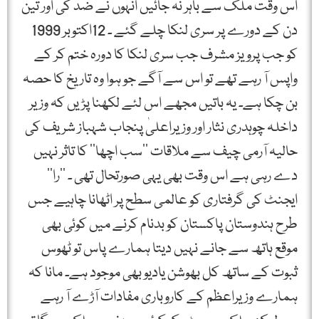
اس وقت ملک سے باہر نہ جائیں انہوں نے ضد کی اور تین
دن کے دورے پر سری لنکا چلے گئے ۔ 12اکتوبر 1999
کو جب پرویز مشرف جب سری لنکا کا دورہ ختم کر کے
واپس آ رہے تھے تو اس سے آگے جو ہوا وہ تاریخ کا حصہ
بن چکا ہے۔ یہ باتیں مجھے اس لئے لکھنا پڑیں کہ وزیر
داخلہ چوہدری نثار اور وزیراعلیٰ پنجاب شہباز شریف کی
حالیہ آرمی چیف سے ملاقات ’’سب اچھا‘‘ کا تاثر نہیں
دے رہی ہے اس وقت بھی یہی صورتحال تھی ۔ ’’را‘‘
ایجنٹ کی گرفتاری کو عالمی سطح پر اٹھانا چاہیے جس
طرح ہندوستان پاکستان کو بدنام کرنے میں کوئی بھی
موقع ہاتھ سے جانے نہیں دیتا ہمارے پاس تو ٹھوس
ثبوت کے ساتھ کل بھوشن یادیو بھی موجود ہے۔ مانا کہ
ہمارے وزیراعظم کے کاروباری مفادات آڑے آ رہے