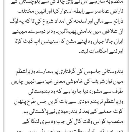
منصوبہ ساز ہے اس نے بڑی چالاکی سے بلوچستان کے
ناراض عناصر سے رابطہ استوار کیا اور انہیں مختلف
ذرائع سے مالی اور اسلحہ کی امداد شروع کی تا کہ یہ لوگ
ان علاقوں میں بدامنی پھیلائیں۔ وہ ہر دوسرے مہینے
ایران جاتا جہاں وہ اپنے مشن کا اسٹیٹس اپ ڈیٹ کرتا
اور نئے احکامات لیتا۔
ہندوستانی جاسوس کی گرفتاری پر ہمارے وزیراعظم
میاں نواز شریف کی خاموشی معنی خیز ہے انہیں چاروں
طرف سے مشورہ دیا جا رہا ہے کہ وہ ہندوستانی
وزیراعظم نریندر مودی سے بات کریں جس طرح پٹھان
کوٹ حملے کے بعد نریندر مودی نے پاکستانی ہم
منصب کو اس وقت کال کی جب وہ سری لنکا کے
دورے پر تھے تو اس وقت میاں صاحب نے ان سے جو