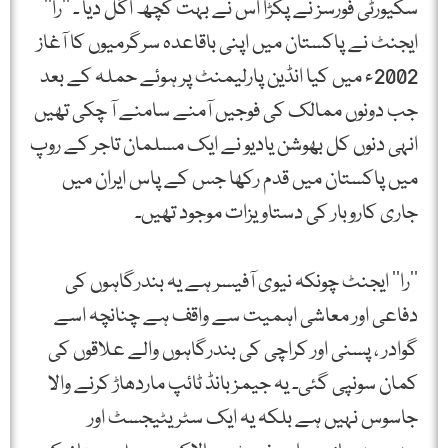
سکیورٹی فورسز نے پکڑا اس نے بہت کچھ اگل دیا ۔ ’’را‘‘
ایجنٹ نے پاکستان میں اپنی باقاعدہ سرگرمیوں کا آغاز
2002ء میں کیا انڈین پارلیمنٹ پر ہوئے حملہ کے بعد
جب دونوں ممالک کی فوجیں آمنے سامنے آ چکی تھیں
انہی دنوں کل بھوشن یادیو نے ایک مسلمان تاجر کے روپ
میں پاکستان میں قدم رکھا جس کے پاس ایران میں
جاری کاروبار کی دستاویزات موجود تھیں۔
’’را‘‘ ایجنٹ چونکہ نیوی آفیسر ہے یہ بندرگاہوں کی
دفاعی اور معاشی اہمیت سے واقف ہے چنانچہ اسے
گوادر ، پسنی اور کراچی کی بندرگاہوں والے علاقوں کی
کمان سونپی گئی۔ یہ جیمز بانڈ ٹائپ ماردھاڑ کرنے والا
جاسوس نہیں ہے بلکہ یہ ایک سٹریٹیجسٹ اور