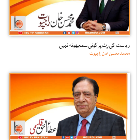
ریاست کی رِٹ پر کوئی سمجھوتہ نہیں
محمد محسن خان راجپوت