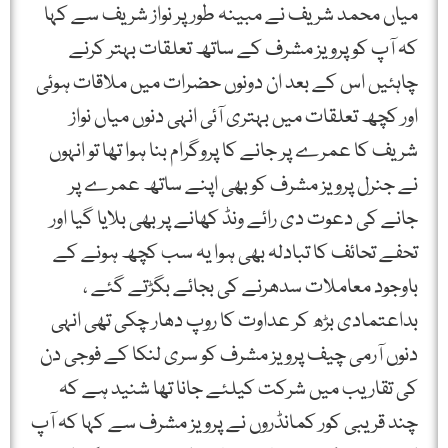
میاں محمد شریف نے مبینہ طور پر نواز شریف سے کہا
کہ آپ کو پرویز مشرف کے ساتھ تعلقات بہتر کرنے
چاہئیں اس کے بعد ان دونوں حضرات میں ملاقات ہوئی
اور کچھ تعلقات میں بہتری آئی انہی دنوں میاں نواز
شریف کا عمرے پر جانے کا پروگرام بنا ہوا تھا تو انہوں
نے جنرل پرویز مشرف کو بھی اپنے ساتھ عمرے پر
جانے کی دعوت دی رائے ونڈ کھانے پر بھی بلایا گیا اور
تحفے تحائف کا تبادلہ بھی ہوا یہ سب کچھ ہونے کے
باوجود معاملات سدھرنے کی بجائے بگڑتے گئے ،
بداعتمادی بڑھ کر عداوت کا روپ دھار چکی تھی انہی
دنوں آرمی چیف پرویز مشرف کو سری لنکا کے فوجی دن
کی تقاریب میں شرکت کیلئے جانا تھا شنید ہے کہ
چند قریبی کور کمانڈروں نے پرویز مشرف سے کہا کہ آپ