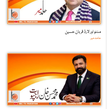
منٹو اور لارڈ قربان حسین
حامد میر