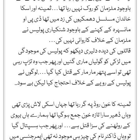
باوجود ملزمان کو روک نہیں رہا تھا…ثمینہ اور اسکا
خاندان مسلسل دھمکیوں کی زد میں تھا ڈی پی او
مانسہرہ کے کہنے کے باوجود شنکیاری پولیس نے
ملزمان کے خلاف کاروائی نہیں کی…
قاتلوں کی دیدہ دلیری دیکھو کہ پولیس کی موجودگی
میں لڑکی کو گولیاں ماری گئیں اور پھر جب وہ تڑپ رہی
تھی تو اسے پتھر مار مار کے قتل کیا گیا….لوگوں نے
پولیس کے رویے کے خلاف احتجاج کیا لیکن بے سود..
ثمینہ کا خون روڈ پہ گر رہا تھا جہاں اسکی لاش پڑی تھی
وہاں ڈھیر سارا تازہ خون جمع ہوگیا تھا ہمارے ہاں بیوی
کے روٹھنے کی سزا قتل ہے… اور پھر جب ہسپتال گیا
تو وہاں ڈاکٹر نام کی چیز ہی موجود نہ تھی ایمرجنسی میں