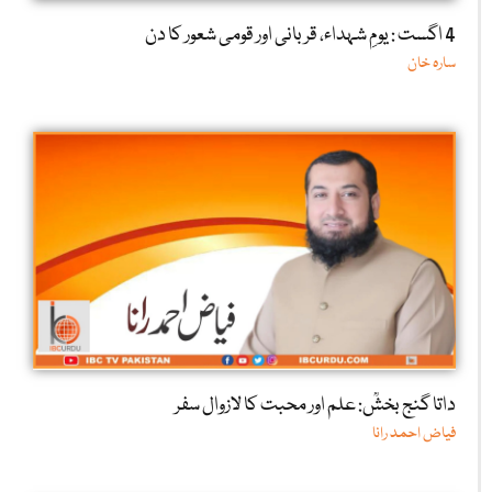
4 اگست : یومِ شہداء، قربانی اور قومی شعور کا دن
سارہ خان
داتا گنج بخشؒ: علم اور محبت کا لازوال سفر
فیاض احمد رانا