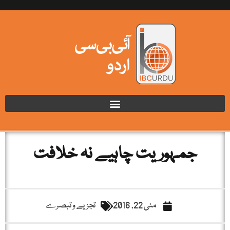
جمہوریت چاہیے نہ خلافت
مئی 22, 2016
تجزیے و تبصرے