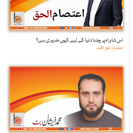
اس شاہراہ پر چلنا دنیا کے لیے کیوں ضروری ہے؟
اعتصام الحق ثاقب