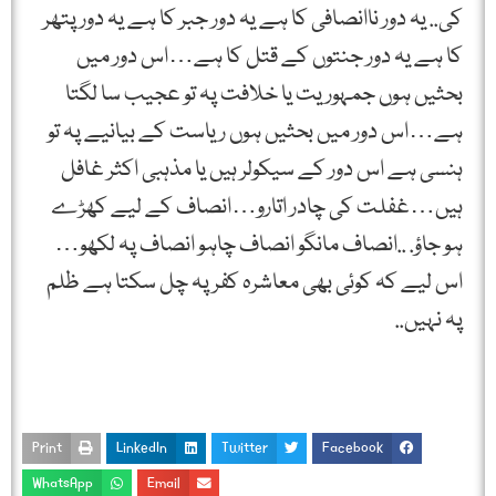
کی.. یہ دور ناانصافی کا ہے یہ دور جبر کا ہے یہ دور پتھر
کا ہے یہ دور جنتوں کے قتل کا ہے…اس دور میں
بحثیں ہوں جمہوریت یا خلافت پہ تو عجیب سا لگتا
ہے…اس دور میں بحثیں ہوں ریاست کے بیانیے پہ تو
ہنسی ہے اس دور کے سیکولر ہیں یا مذہبی اکثر غافل
ہیں…غفلت کی چادر اتارو…انصاف کے لیے کھڑے
ہو جاؤ. ..انصاف مانگو انصاف چاہو انصاف پہ لکھو…
اس لیے کہ کوئی بھی معاشرہ کفر پہ چل سکتا ہے ظلم
پہ نہیں..
Print
LinkedIn
Twitter
Facebook
WhatsApp
Email