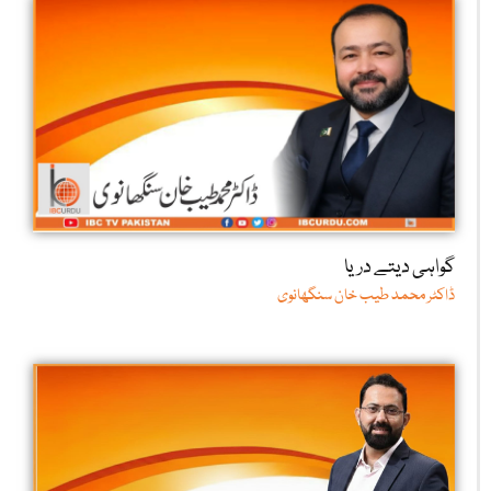
گواہی دیتے دریا
ڈاکٹر محمد طیب خان سنگھانوی