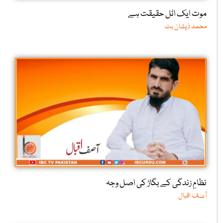
موت ایک اٹل حقیقت ہے
محمد ذیشان بٹ
نظامِ زندگی کے بگاڑ کی اصل وجہ
آصف اقبال