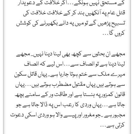
کے مستحق نہیں ہونگے…اگر خلافت کے دعویدار
قتل عام پہ آنکھیں بند کر کے خلافت خلافت کی
تسبیح پڑھیں گے تو میں یہ دانے بکھیرنے کی کوشش
کروں گا…
مجھے ان بحثوں سے کچھ بھی لینا دینا نہیں.. مجھے
لینا دینا ہے تو انصاف سے…اس لیے کہ انصاف
میرے ملک سے ختم ہوتا جارہا ہے.. یہاں قاتل سکون
سے ہوتے ہیں یہاں مقتول مضطرب ہوتے ہیں…یہاں
قانون کمزور پہ ہنستا ہے اور طاقت ور کے سامنے بچھ
جاتا ہے…یہاں وردی کا رعب اس پہ ڈالا جاتا ہے جو
مجبور ہے ..جو مغرور اور پیسے والا ہو وردی اسکی دعوت
کرتی ہے…