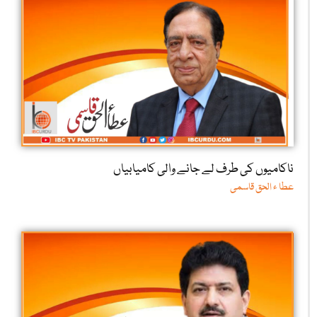
ناکامیوں کی طرف لے جانے والی کامیابیاں
عطا ء الحق قاسمی