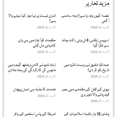
مزید تحاریر
غصہ کیوں بڑھ رہا ہے؟ وجہ سامنے
انٹری ٹیسٹ پر نیا موڑ، کیا ہونے والا
آ گئی
ہے؟
اگست 6, 2026
اگست 6, 2026
اسپیس ایکس: 4 ٹن وزنی راکٹ چاند
حکومت کو آغاز میں ہی بڑی
سے ٹکرا گیا
کامیابی مل گئی
اگست 6, 2026
اگست 6, 2026
عبداللّٰہ شفیق نے ویسٹ انڈیز میں
ارشد ندیم نے کامن ویلتھ گیمز میں
تاریخ رقم کر دی!
مایوس کن کارکردگی کی وجہ بتادی
اگست 6, 2026
اگست 6, 2026
بیوی کے قتل کے مقدمے میں عمر
خدمت کا جذبہ ہی اصل پہچان
قید پانے والا شوہر بری
اگست 6, 2026
اگست 6, 2026
پشاور: 10 ہزار طلبہ اسلامیات کے
امریکا کے پاس اسلحے کے وافر