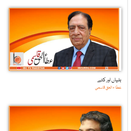
بلیاں اور کتے
عطا ء الحق قاسمی