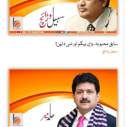
سابق محبوبہ، بڑی بیگم اور نئی دلہن!
سہیل وڑائچ