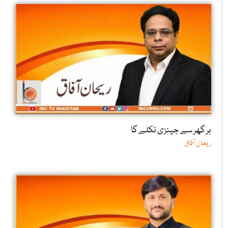
ہر گھر سے جینزی نکلے گا
ریحان آفاق