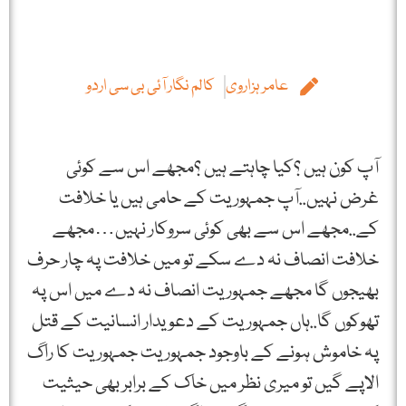
عامر ہزاروی
کالم نگار آئی بی سی اردو
آپ کون ہیں ؟کیا چاہتے ہیں ؟مجھے اس سے کوئی
غرض نہیں..آپ جمہوریت کے حامی ہیں یا خلافت
کے..مجھے اس سے بھی کوئی سروکار نہیں…مجھے
خلافت انصاف نہ دے سکے تو میں خلافت پہ چار حرف
بھیجوں گا مجھے جمہوریت انصاف نہ دے میں اس پہ
تھوکوں گا..ہاں جمہوریت کے دعویدار انسانیت کے قتل
پہ خاموش ہونے کے باوجود جمہوریت جمہوریت کا راگ
الاپے گیں تو میری نظر میں خاک کے برابر بھی حیثیت