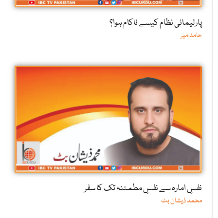
پارلیمانی نظام کیسے ناکام ہوا؟
حامد میر
نفسِ امارہ سے نفسِ مطمئنہ تک کا سفر
محمد ذیشان بٹ