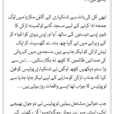
ابھی کل کی بات ہے شنکیاری کے گاؤں مکڑیا میں لوگ
جمعہ ادا کرنے کے لیے مسجد گئے تو ثمینہ لڑکی کا
شوہر اپنے دوستوں کے ساتھ آیا اور اپنی بیوی کو اغواء کر
کے ویرانے میں لے گیا چھ بندے گھسیٹ کر ایک
نہتی لڑکی کو لیکر جارہے ہیں..مسجدوں میں کبریائی
کی صدائیں ظالموں کا کچھ نہ بگاڑ سکیں….اس سے
بڑا ستم دیکھیں کچھ لوگوں نے شنکیاری پولیس کو فون
کیا کہ جناب لڑکی کو مارنے کے لیے لیکر جایا جارہا ہے
تو پولیس کا جواب تھا ایسے واقعات روز ہوتے ہیں…
جب خواتین مشتعل ہوئیں تو پولیس نے دو جوان بھیجے
ایک راستے میں بے ہوش ہوگیادوسرا گن رکھنے کے