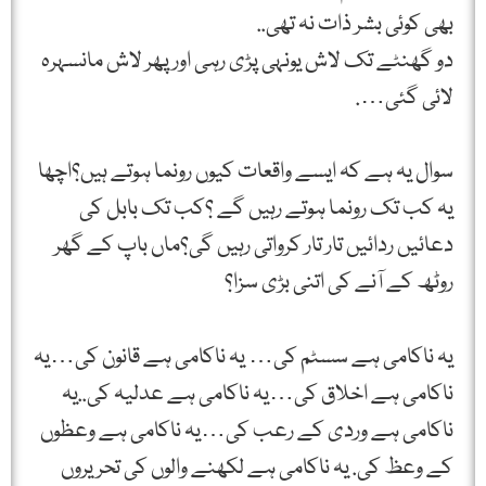
بھی کوئی بشر ذات نہ تھی..
دو گھنٹے تک لاش یونہی پڑی رہی اور پھر لاش مانسہرہ
لائی گئی….
سوال یہ ہے کہ ایسے واقعات کیوں رونما ہوتے ہیں؟اچھا
یہ کب تک رونما ہوتے رہیں گے ؟کب تک بابل کی
دعائیں ردائیں تار تار کرواتی رہیں گی؟ماں باپ کے گھر
روٹھ کے آنے کی اتنی بڑی سزا؟
یہ ناکامی ہے سسٹم کی… یہ ناکامی ہے قانون کی…یہ
ناکامی ہے اخلاق کی…یہ ناکامی ہے عدلیہ کی..یہ
ناکامی ہے وردی کے رعب کی…یہ ناکامی ہے وعظوں
کے وعظ کی. یہ ناکامی ہے لکھنے والوں کی تحریروں