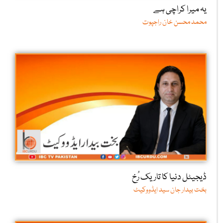
یہ میرا کراچی ہے
محمد محسن خان راجپوت
ڈیجیٹل دنیا کا تاریک رُخ
بخت بیدار جان سید ایڈووکیٹ