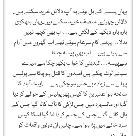
یہاں پیسے کے بل بوتے پہ آپ دلائل خرید سکتے ہیں..
دلائل چھوڑیں منصف خرید سکتے ہیں..یہاں ہتھکڑی
بازو بازو دیکھ کے لگتی ہے…اب بھی کچھ نہیں
بدلا…پہلے کام سرعام ہوتے تھے اب گھروں میں آرام
سے ہوتے ہیں…اب بھی پیسہ چلتا
ہےپیسہ….تبدیلی کا خواب بکھر چکا ہے میرے
سپنے ٹوٹ چکے ہیں امیدوں کا قتل ہوچکا ہے پولیس
پہلے سے زیادہ بےحس ہو چکی ہے….ایبٹ آباد کا
سانحہ ہوا عنبرین کا کیس پھر پولیس کے حوالے کر دیا
گیا اور مانسہرہ میں جس لڑکی کا ناک کاٹا گیا جس کے
بال کاٹے گئے جس کے جسم کو داغا گیا اسکا کیس
سرد خانے میں پڑا ہوا ہے.. چلیں ان دونوں واقعات کو
جانے دیں…