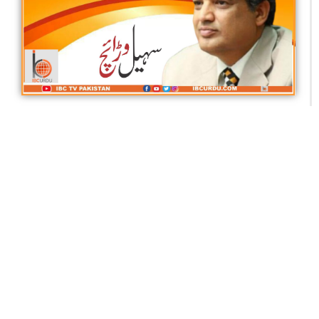
امرت دھارا یا نیا پواڑا
سہیل وڑائچ
آئی بی سی تمام سوشل میڈیا نیٹ ورکس پر