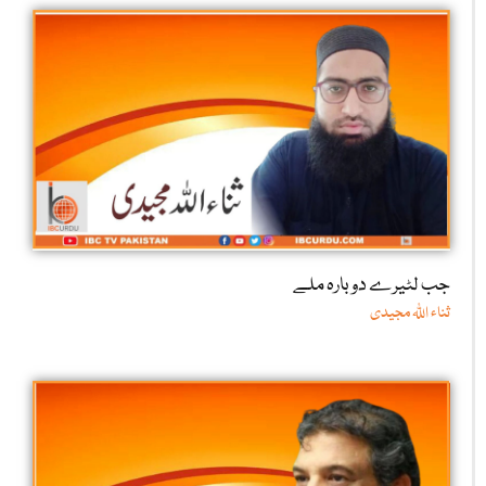
جب لٹیرے دوبارہ ملے
ثناء اللّٰہ مجیدی