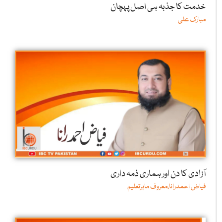
خدمت کا جذبہ ہی اصل پہچان
مبارک علی
آزادی کا دن اور ہماری ذمہ داری
فیاض احمدرانا،معروف ماہرتعلیم