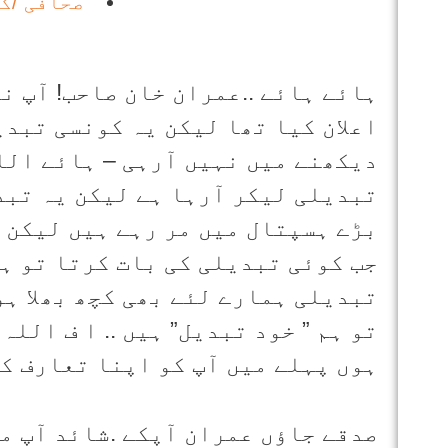
صحافی /ک
ہائے ہائے ..عمران خان صاحب! آپ 
اعلان کیا تھا لیکن یہ کونسی تبدی
دیکھنے میں نہیں آرہی – ہائے اللہ
تبدیلی لیکر آرہا ہے لیکن یہ تبد
بڑے ہسپتال میں مر رہے ہیں لیکن ک
جب کوئی تبدیلی کی بات کرتا تو ہم
تبدیلی ہمارے لئے بھی کچھ بھلا ہ
تو ہم ” خود تبدیل” ہیں .. ا ف الل
ہوں پہلے میں آپ کو اپنا تعارف کر
صدقے جاؤں عمران آپکے .شائد آپ م