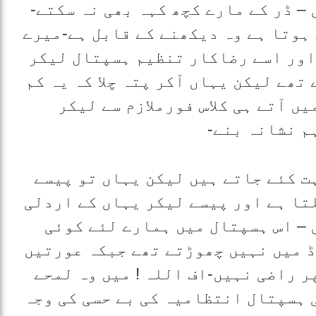
– ڈر کے مارے کچھ کہہ بھی نہ سکتے-
ہوتا ہے وہ دیکھنے کے قابل ہے-میرے
اور اسے رضاکار تنظیم ہسپتال لیکر
تھے لیکن یہاں آکر پتہ چلا کہ یہ کم
ں آتے ہی کلاس فورملازم سے لیکر
م نشانہ بنے-
ت کئے جاتے ہیں لیکن یہاں تو پیسے
تا ہے اور پیسے لیکر یہاں کے اردلی
 – اس ہسپتال میں ہمارے لئے کوئی
ڈ میں نہیں چھوڑتے تھے جبکہ عورتیں
 راضی نہیں-اف اللہ ! میں وہ لمحے
 ہسپتال انتظامیہ کی بے حسی کی وجہ