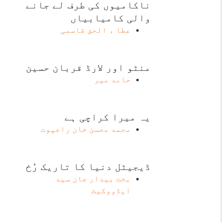
ناکامیوں کی طرف لے جانے
والی کامیابیاں
عطا ء الحق قاسمی
منٹو اور لارڈ قربان حسین
حامد میر
یہ میرا کراچی ہے
محمد محسن خان راجپوت
ڈیجیٹل دنیا کا تاریک رُخ
بخت بیدار جان سید
ایڈووکیٹ