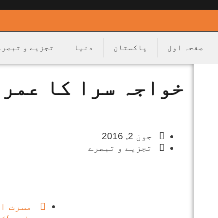
صفحہ اول
پاکستان
دنیا
تجزیے و تبصرے
خواجہ سرا کا عمرا
جون 2, 2016
تجزیے و تبصرے
مسرت ا