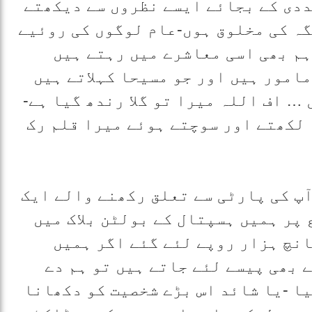
ددی کے بجائے ایسے نظروں سے دیکھتے
گہ کی مخلوق ہوں-عام لوگوں کی روئیے
ہم بھی اسی معاشرے میں رہتے ہیں
امور ہیں اور جو مسیحا کہلاتے ہیں
… اف اللہ میرا تو گلا رندھ گیا ہے-
لکھتے اور سوچتے ہوئے میرا قلم رک
آپ کی پارٹی سے تعلق رکھنے والے ایک
پر ہمیں ہسپتال کے بولٹن بلاک میں
انچ ہزار روپے لئے گئے اگر ہمیں
 بھی پیسے لئے جاتے ہیں تو ہم دے
ا -یا شائد اس بڑے شخصیت کو دکھانا