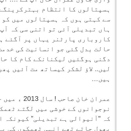
ہسپتالوں کا انتظام بہترکرینگے 
سے کہتی ہوں کہ ہسپتالوں میں کوئ
ہاں تبدیلی آئی تو اتنی سی کہ آپ
کاروباری پارٹنر یہاں پر آگئے ہی
حالت بدل گئی جو انسانیت کی خدمت
دگنی ہوگئیں لیکنانکے کام کا حال
لیں.. لاؤ لشکر کیساتھ مت آئیں پھ
ہیں…
عمران خان ص
نوجوانوں کے خوشی میں لگتے ٹھمکے
کہ "آنیوالی ہے تبدیلی” کیونکہ ا
بھول جاتے تھے انہی ٹھمکوں کی بن