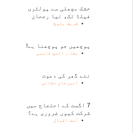
خشک مچھلی سے پولٹری
فیلڈ تک، نیا رجحان
ظریف بلوچ
پوچھیں جو پوچھنا ہے!
عطا ء الحق قاسمی
نئے گھر کی دعوت
امیرجان حقانی
7 اگست کے احتجاج میں
شرکت کیوں ضروری ہے؟
آصف اقبال