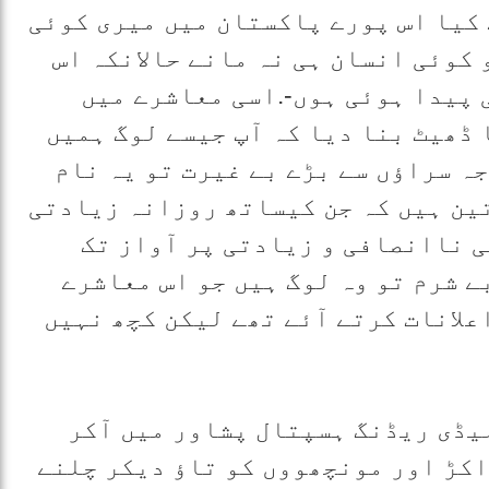
کیا اس پورے پاکستان میں میری کوئی
کوئی انسان ہی نہ مانے حالانکہ اس
 پیدا ہوئی ہوں-.اسی معاشرے میں
 ڈھیٹ بنا دیا کہ آپ جیسے لوگ ہمیں
ہ سراؤں سے بڑے بے غیرت تو یہ نام
ین ہیں کہ جن کیساتھ روزانہ زیادتی
 ناانصافی و زیادتی پر آواز تک
ے شرم تو وہ لوگ ہیں جو اس معاشرے
علانات کرتے آئے تھے لیکن کچھ نہیں
لیڈی ریڈنگ ہسپتال پشاور میں آکر
اکڑ اور مونچھووں کو تاؤ دیکر چلنے