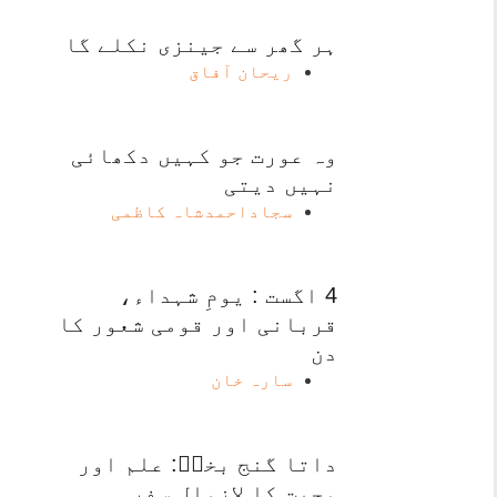
ہر گھر سے جینزی نکلے گا
ریحان آفاق
وہ عورت جو کہیں دکھائی
نہیں دیتی
سجاداحمدشاہ کاظمی
4 اگست : یومِ شہداء،
قربانی اور قومی شعور کا
دن
سارہ خان
داتا گنج بخشؒ: علم اور
محبت کا لازوال سفر