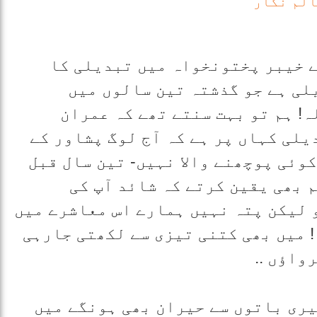
الم نگار
نے خیبر پختونخواہ میں تبدیلی کا
لی ہے جو گذشتہ تین سالوں میں
! ہم تو بہت سنتے تھے کہ عمران
یلی کہاں پر ہے کہ آج لوگ پشاور کے
وئی پوچھنے والا نہیں- تین سال قبل
 بھی یقین کرتے کہ شائد آپ کی
و لیکن پتہ نہیں ہمارے اس معاشرے میں
ہ ! میں بھی کتنی تیزی سے لکھتی جارہی
واؤں ..
یری باتوں سے حیران بھی ہونگے میں