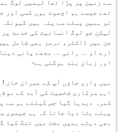
سے زمین پر پڑا تھا لہمیں لوگ ہم
تھے جیسے ہم اچھوت ہوں کسی اور ج
تو ہمیں پہلے سے پتہ ہیں کیونکہ 
لیکن جو لوگ انسانیت کی خدمت پر م
جن میں ڈاکٹر، نرسز بھی شامل ہیں 
ارے او … رانی … مجھے پانی دینا 
اور زبان بند ہوگئی ہے-
میں واری جاؤں آپ کے عمران خان ! 
اہم سرکاری شخصیت کی آمد کے موقع 
کمرہ دیدیا گیا جس کیلئے ہم سے پ
پہلے بتا دیا جاتا کہ ہم جیسوں سے
بھی دیتے ہمیں مفت میں تنگ کیا گی