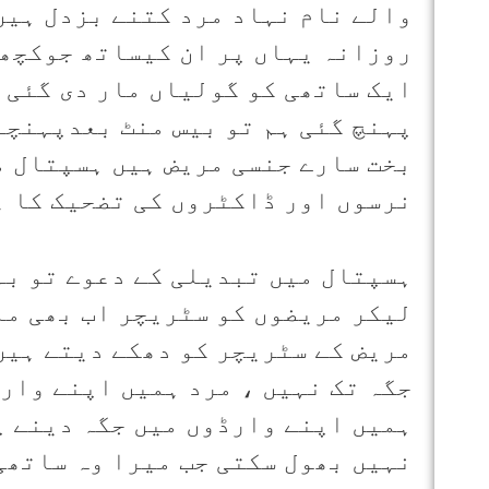
والے نام نہاد مرد کتنے بزدل ہیں 
روزانہ یہاں پر ان کیساتھ جوکچھ 
ایک ساتھی کو گولیاں مار دی گئی 
پہنچ گئی ہم تو بیس منٹ بعدپہنچے 
بخت سارے جنسی مریض ہیں ہسپتال می
نرسوں اور ڈاکٹروں کی تضحیک کا ہ
ہسپتال میں تبدیلی کے دعوے تو بہ
لیکر مریضوں کو سٹریچر اب بھی مل
مریض کے سٹریچر کو دھکے دیتے ہیں
جگہ تک نہیں ، مرد ہمیں اپنے وار
ہمیں اپنے وارڈوں میں جگہ دینے پر
نہیں بھول سکتی جب میرا وہ ساتھی