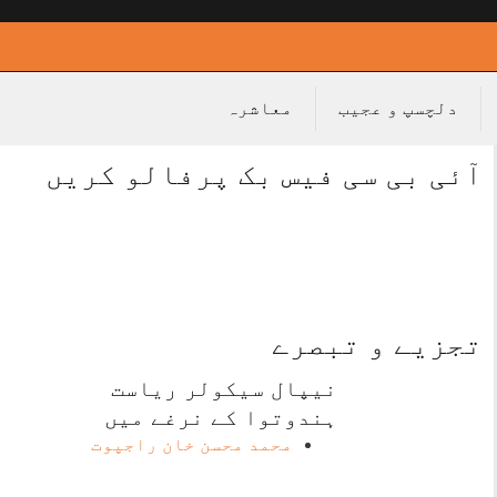
دلچسپ و عجیب
معاشرہ
آئی بی سی فیس بک پرفالو کریں
تجزیے و تبصرے
نیپال سیکولر ریاست
ہندوتوا کے نرغے میں
محمد محسن خان راجپوت