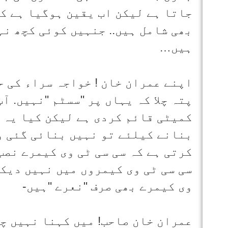
جاتا ہے لیکن اب یقین ہوگیا ہے کہ
بھی شامل ہیں.. جنہیں کوئی کچھ ن
ہیں…
اپنے عمران خان ! خواجہ سراء کی ح
پتہ چلا کہ یہاں پر "سسٹم "نہیں. 
کمیٹی قائم کردی ہے لیکن کیا یہ ک
بنانے کیلئے تو نہیں بنائی گئی و
کرتی ہے کہ سی سی ٹی وی کیمرے نصب
سی سی ٹی وی کیمروں میں نہیں دیکھ
وی کیمرے بھی صرف "نعرے "ہیں-
عمران خان صاحب! میں کہنا نہیں چ