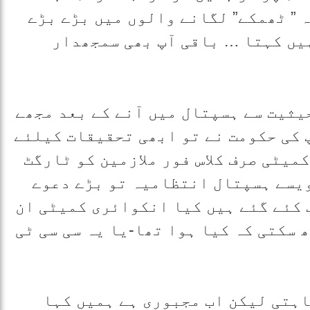
 ” ٹھمکے” لگانے والوں میں بڑے بڑے
ہیں کہتا … باقی آپ بھی سمجھدار
یثیت سے ہسپتال میں آنے کے بعد مجھے
آپ کی حکومت نے تو ابھی تحقیقات کیلئے
میٹی صرف کلاس فور ملازمین کو ٹارگٹ
یسے ہسپتال انتظامیہ تو بڑے دعوے
 کئے گئے ہیں کیا انکوائری کمیٹی ان
 سکتی کہ کیا ہوا تھا-یا یہ سی سی ٹی
اہتی لیکن اب مجبوری ہے ہمیں کہا