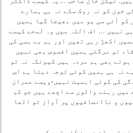
ہیں. لیکن خان صاحب …یہ کیسے ڈاکٹر
ی خون کو نہ روک سکے نہ ہی ہمارے
 کو آئی سی یو میں بھیجا گیا ہمیں
ہی نہیں … اف اللہ میں وہ لمحے کیسے
سیں اکھڑ رہی تھیں اور ہم بے بسی کی
اء تو مرگئی ہمیں افسوس بھی نہیں
ہوئے بھی ہم مردہ ہیں کیونکہ نہ تو
ے نہ ہی ہمیں کوئی توجہ دیتا ہے اس
دگی کی کوئی اہمیت نہیں-ویسے عمران
 میں رہنے والوں سے اچھے ہیں جو کم
وں و ناانصافیوں پر آواز تو اٹھا
نے تو بڑے دعوے کئے تھے کہ ہم