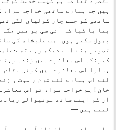
مقصود تھا کہ ہم کیسے خدمت کرتے 
ہیں جو ہمارے ساتھی خواجہ سراء ک
ساتھی کو جسے چار گولیاں لگی تھی
بتا یا گیا کہ آئی سی یو میں جگہ 
بھول سکتی ہوں.. جب علیشاء کی سان
تصویر بنے اسے دیکھ رہے تھے-علیش
کیونکہ اس معاشرے میں زندہ رہتے 
ہمارا اس معاشرے میں کوئی مقام ہ
لئے اب ہمارے لئے شرم ، موت و زن
خان ! ہم خواجہ سراء تو اس معاشرے
از کم اپنے ساتھ ہونیوالی زیادتی
لیتے ہیں —
واری جاؤں عمران خان آپ کے …. آپ 