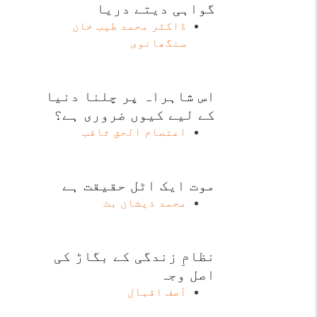
گواہی دیتے دریا
ڈاکٹر محمد طیب خان
سنگھانوی
اس شاہراہ پر چلنا دنیا
کے لیے کیوں ضروری ہے؟
اعتصام الحق ثاقب
موت ایک اٹل حقیقت ہے
محمد ذیشان بٹ
نظامِ زندگی کے بگاڑ کی
اصل وجہ
آصف اقبال