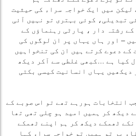
لیکن میں ایک خواجہ سراء کی حیثیت
ی تبدیلی، کوئی بہتری تو نہیں آئی
 کے رشتہ دار ، پارٹی رہنماؤں کے
ں – اور ہاں یہاں پر ان لوگوں کی
 کے دعوے کرتے ہیں ان کی تنخواہیں
 کیا ہے …کبھی غلطی سے آکر دیکھ
ر دیکھیں یہاں انسانیت کیسی بکتی
احب ! سال 2013 ء میں جب انتخابات ہورہے تھے تو اس صوبے کے
 دیکھ کر ہمیں امید ہو چلی تھی تھا
نکے ٹھمکے دیکھ کر ہم اپنے ٹھمکے
اء پر تو ہمیں تو خواجہ سراء کہا