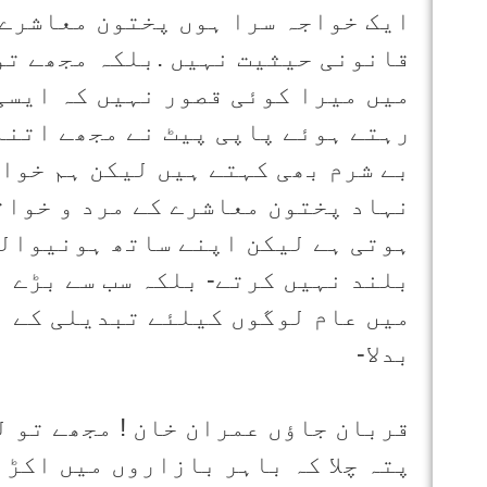
ایک خواجہ سرا ہوں پختون معاشرے 
قانونی حیثیت نہیں .بلکہ مجھے تو 
میں میرا کوئی قصور نہیں کہ ایسی
رہتے ہوئے پاپی پیٹ نے مجھے اتنا
بے شرم بھی کہتے ہیں لیکن ہم خواج
نہاد پختون معاشرے کے مرد و خوات
ہوتی ہے لیکن اپنے ساتھ ہونیوالی
بلند نہیں کرتے- بلکہ سب سے بڑے ب
میں عام لوگوں کیلئے تبدیلی کے ا
بدلا-
قربان جاؤں عمران خان ! مجھے تو 
پتہ چلا کہ باہر بازاروں میں اکڑ 