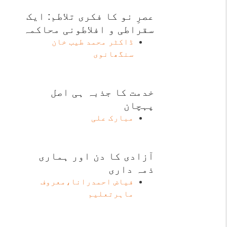
عصرِ نو کا فکری تلاطم: ایک
سقراطی و افلاطونی محاکمہ
ڈاکٹر محمد طیب خان
سنگھانوی
خدمت کا جذبہ ہی اصل
پہچان
مبارک علی
آزادی کا دن اور ہماری
ذمہ داری
فیاض احمدرانا،معروف
ماہرتعلیم