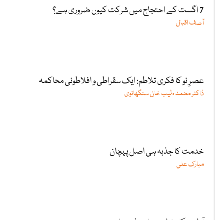
7 اگست کے احتجاج میں شرکت کیوں ضروری ہے؟
آصف اقبال
عصرِ نو کا فکری تلاطم: ایک سقراطی و افلاطونی محاکمہ
ڈاکٹر محمد طیب خان سنگھانوی
خدمت کا جذبہ ہی اصل پہچان
مبارک علی