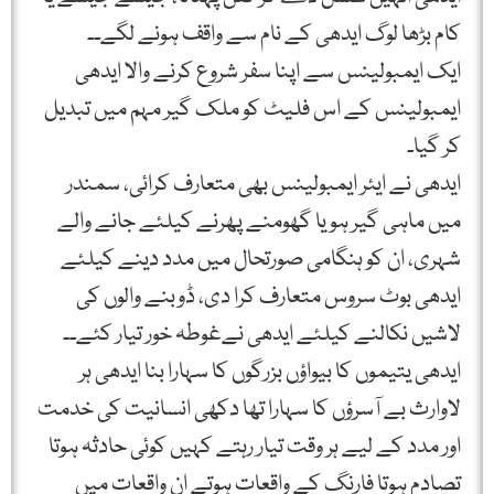
کام بڑھا لوگ ایدھی کے نام سے واقف ہونے لگے۔۔
ایک ایمبولینس سے اپنا سفر شروع کرنے والا ایدھی
ایمبولینس کے اس فلیٹ کو ملک گیر مہم میں تبدیل
کر گیا۔
ایدھی نے ایئر ایمبولینس بھی متعارف کرائی، سمندر
میں ماہی گیر ہو یا گھومنے پھرنے کیلئے جانے والے
شہری، ان کو ہنگامی صورتحال میں مدد دینے کیلئے
ایدھی بوٹ سروس متعارف کرا دی، ڈوبنے والوں کی
لاشیں نکالنے کیلئے ایدھی نےغوطہ خور تیار کئے۔۔
ایدھی یتیموں کا بیواؤں بزرگوں کا سہارا بنا ایدھی ہر
لاوارث بے آسرؤں کا سہارا تھا دکھی انسانیت کی خدمت
اور مدد کے لیے ہر وقت تیار رہتے کہیں کوئی حادثہ ہوتا
تصادم ہوتا فارنگ کے واقعات ہوتے ان واقعات میں