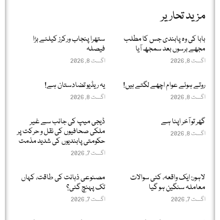
مزید تحاریر
بابا کی وہ پابندی جس کا مطلب
ستھرا پنجاب ورکرز کیلئے بڑا
مجھے برسوں بعد سمجھ آیا
فیصلہ
اگست 8, 2026
اگست 8, 2026
روتے ہوئے عوام اچھے لگتے ہیں!
یہ ریڈیو تضادستان ہے!
اگست 8, 2026
اگست 8, 2026
گھر تو آخر اپنا ہے
ڈیجی میپ کی جانب سے غیر
ملکی صحافیوں کی نقل و حرکت پر
اگست 8, 2026
حکومتی پابندیوں کی شدید مذمت
اگست 7, 2026
لاہور: ایک واقعہ، کئی سوالات
مصنوعی ذہانت کی طاقت، کہاں
معاملہ سنگین ہو گیا
تک پہنچ گئی؟
اگست 7, 2026
اگست 7, 2026