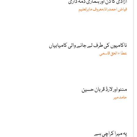
آزادی کا دن اور ہماری ذمہ داری
فیاض احمدرانا،معروف ماہرتعلیم
ناکامیوں کی طرف لے جانے والی کامیابیاں
عطا ء الحق قاسمی
منٹو اور لارڈ قربان حسین
حامد میر
یہ میرا کراچی ہے