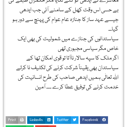
معاشرے نے ایدھی کو گلے لگایا مگر حکمران طبقے کی
بے حسی اس وقت کھل کے سامنے آئی جب ایدھی
جیسے عہد ساز کا جنازہ عام عوام کی پہنچ سے دور ہو
گیا۔۔
سیاستدانوں کی جنازے میں شمولیت کی بھی ایک
خاص مگر سیاسی مجبوری تھی
اگر ملک کا سپہ سالار ناآتا تو قوی امکان تھا کے
سیاستدان بھی یقیناً شرکت کرنے کی تکلیف نا کرتے
اللہ تعالٰی ہمیں ایدھی صاحب کی طرح انسانیت کی
خدمت کرنے کی توفیق عطا کرے ۔۔۔ آمین
Print
LinkedIn
Twitter
Facebook