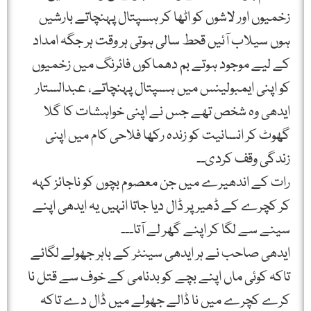
زخمیوں اور لاشوں کو اٹھا کر ہسپتال پہنچاتے بارشیں
ہوں سیلاب آئیں قحط سالی ہوتی ہر وقت ہر جگہ امداد
کے لیے موجود ہوتے بم دھماکوں فائرنگ میں زخمیوں
کو اپنی ایمبولینس میں ہسپتال پہنچاتے، عبدالستار
ایدھی وہ شخص تھے جس نے اپنی خواہشات کا گلا
گھوٹ کر انسانیت کو زندہ رکھا فلاحی کام میں اپنی
زندگی وقف کردی۔۔
رات کے اندھیرے میں جن معصوم بچوں کو ناجائز کہہ
کر کچرے کے ڈھیر پر ڈال دیا جاتا انہیں یہ ایدھی اپنے
سینے سے لگا کر اپنے گھر لے آتا۔۔۔
ایدھی صاحب نے ہر ایدھی سینٹر کے باہر جھولے لگائے
تاکہ کوئی ماں اپنے بچے کو بدنامی کے خوف سے قتل نا
کرے کچرے میں نا ڈالے جھولے میں ڈال دے تاکہ