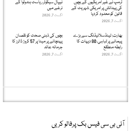
ٹرمپ نے غیر امریکیوں کے بچوں
نیپال سیکولر ریاست ہندوتوا کے
کی پیدائش پر امریکی شہریت کے
نرغے میں
قانون کو محدود کردیا
اگست 7, 2026
اگست 7, 2026
بھارت: لینڈسلائیڈنگ سے بڑے
بچوں کی ذہنی صحت کو نقصان
پیمانے پر تباہی، 80 دیہات کا
پہنچانے پر میٹا پر 57 کروڑ ڈالرز کا
رابطہ منطقع
جرمانہ عائد
اگست 7, 2026
اگست 7, 2026
آئی بی سی فیس بک پرفالو کریں