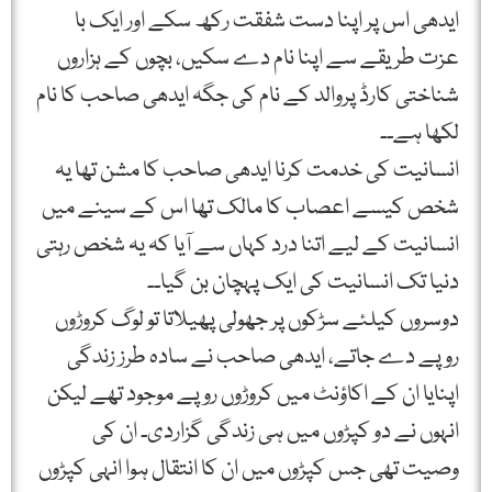
ایدھی اس پر اپنا دست شفقت رکھ سکے اور ایک با
عزت طریقے سے اپنا نام دے سکیں، بچوں کے ہزاروں
شناختی کارڈ پروالد کے نام کی جگہ ایدھی صاحب کا نام
لکھا ہے۔۔
انسانیت کی خدمت کرنا ایدھی صاحب کا مشن تھا یہ
شخص کیسے اعصاب کا مالک تھا اس کے سینے میں
انسانیت کے لیے اتنا درد کہاں سے آیا کہ یہ شخص رہتی
دنیا تک انسانیت کی ایک پہچان بن گیا۔۔
دوسروں کیلئے سڑکوں پر جھولی پھیلاتا تو لوگ کروڑوں
روپے دے جاتے، ایدھی صاحب نے سادہ طرز زندگی
اپنایا ان کے اکاؤنٹ میں کروڑوں روپے موجود تھے لیکن
انہوں نے دو کپڑوں میں ہی زندگی گزاردی۔ ان کی
وصیت تھی جس کپڑوں میں ان کا انتقال ہوا انہی کپڑوں