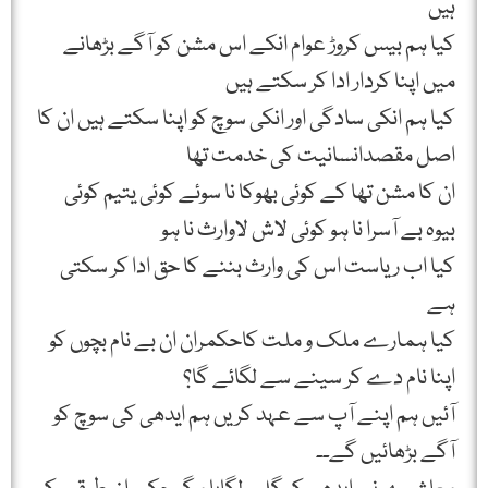
ہیں
کیا ہم بیس کروڑ عوام انکے اس مشن کو آگے بڑھانے
میں اپنا کردار ادا کر سکتے ہیں
کیا ہم انکی سادگی اور انکی سوچ کو اپنا سکتے ہیں ان کا
اصل مقصدانسانیت کی خدمت تھا
ان کا مشن تھا کے کوئی بھوکا نا سوئے کوئی یتیم کوئی
بیوہ بے آسرا نا ہو کوئی لاش لاوارث نا ہو
کیا اب ریاست اس کی وارث بننے کا حق ادا کر سکتی
ہے
کیا ہمارے ملک و ملت کاحکمران ان بے نام بچوں کو
اپنا نام دے کر سینے سے لگائے گا؟
آئیں ہم اپنے آپ سے عہد کریں ہم ایدھی کی سوچ کو
آگے بڑھائیں گے۔۔