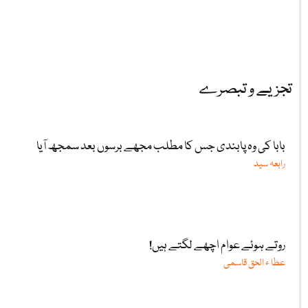
تجزیے و تبصرے
بابا کی وہ پابندی جس کا مطلب مجھے برسوں بعد سمجھ آیا
رابعہ سید
روتے ہوئے عوام اچھے لگتے ہیں!
عطا ء الحق قاسمی