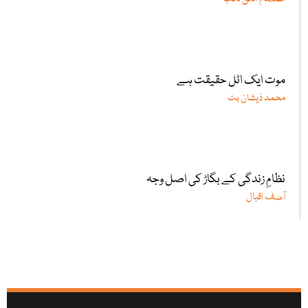
موت ایک اٹل حقیقت ہے
محمد ذیشان بٹ
نظامِ زندگی کے بگاڑ کی اصل وجہ
آصف اقبال