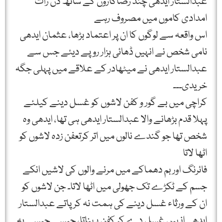
عبدالستار ایدھی چند رضاکاروں کے ساتھ دن رات
امدادی کاموں میں مصروف رہے
اس واقعہ سے لوگوں کا ان پر اعتماد بڑھا، عثمان ایدھی
نامی شخص نے انہیں ڈھائی ہزار روپے دیئے جس سے
عبدالستار ایدھی نے میٹھادر کے علاقے میں پہلی جگہ
خریدی۔۔۔
کراچی میں بے گور و کفن لاشوں کو غسل دینے کیلئے
پہلا قدم بڑھانے والا عبدالستار ایدھی ہی تھا، ایدھی وہ
شخص تھا جو گندے نالوں میں اتر کرتعفن زدہ لاشوں کو
اٹھا لاتا
فائرنگ اور بم دھماکے میں مرنے والوں کی لاشیں انکے
جسم کے ٹکڑے تک جھولی میں اٹھا لاتا۔ جن لاشوں کو
ان کے ورثاء غسل دینے کی ہمت نہ کرپاتے عبدالستار
ایدھی انہیں غسل دے کر کفن پہناتا، جیسے جیسے یہ