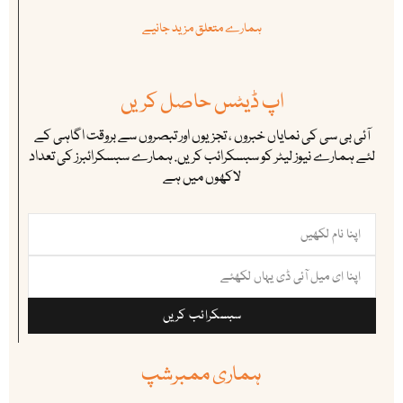
ہمارے متعلق مزید جانیے
اپ ڈیٹس حاصل کریں
آئی بی سی کی نمایاں خبروں ، تجزیوں اور تبصروں سے بروقت اگاہی کے
لئے ہمارے نیوز لیٹر کو سبسکرائب کریں. ہمارے سبسکرائبرز کی تعداد
لاکھوں میں ہے
سبسکرائب کریں
ہماری ممبرشپ