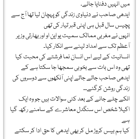
میں انہیں دفنایا جائے،
ایدھی صاحب نے دنیاوی زندگی کو پہچان لیا تھا آج سے
پچیس سال قبل ہی اپنی قبر تیار کی تھی
انہوں نے مغربی ممالک سمیت یو این او اور بھارتی وزیر
آعظم تک سے امداد لینے سے انکار کیا۔
انسانیت کے لیے اس انسان نما فرشتے کی محبت کیا
تھی وہ اس بات سے بخوبی سمجھا جا سکتا ہے کے
ایدھی صاحب جاتے جاتے اپنی آنکھوں سے دوسروں کی
زندگی روشن کرگئے۔۔
انکے چلے جانے کے بعد کئی سوالات ہیں جو وہ ایک
اکیلا شخص اس سنگدل معاشرے کے سامنے رکھ گیا
ہے
کیا ہم بیس کروڑ مل کر بھی ایدھی کا حق ادا کر سکتے