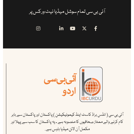
آئی بی سی تمام سوشل میڈیا نیٹ ورکس پر
آئی بی سی ( انڈس براڈ کاسٹ اینڈ کیمونیکیشن ) پاکستان اور پاکستان سے باہر
کام کرنے والے ممتاز صحافیوں کا منصوبہ ہے ۔ یہ پاکستان کا سب سے پہلا اور
مکمل آن لائن میڈیا ہاوس ہے .