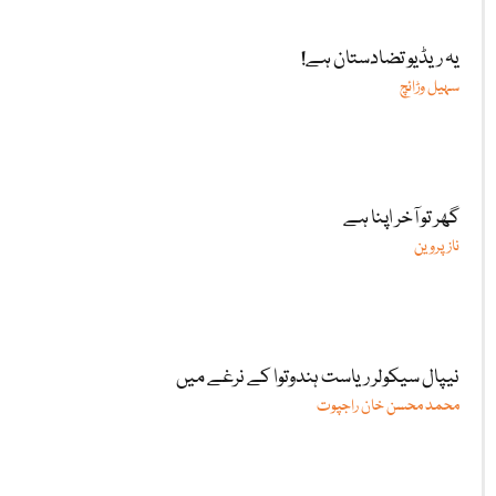
یہ ریڈیو تضادستان ہے!
سہیل وڑائچ
گھر تو آخر اپنا ہے
ناز پروین
نیپال سیکولر ریاست ہندوتوا کے نرغے میں
محمد محسن خان راجپوت