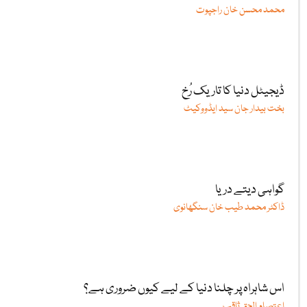
محمد محسن خان راجپوت
ڈیجیٹل دنیا کا تاریک رُخ
بخت بیدار جان سید ایڈووکیٹ
گواہی دیتے دریا
ڈاکٹر محمد طیب خان سنگھانوی
اس شاہراہ پر چلنا دنیا کے لیے کیوں ضروری ہے؟
اعتصام الحق ثاقب