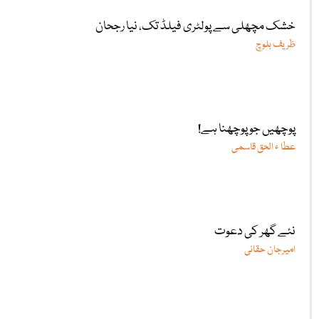
خشک مچھلی سے پولٹری فیلڈ تک، نیا رجحان
ظریف بلوچ
پوچھیں جو پوچھنا ہے!
عطا ء الحق قاسمی
نئے گھر کی دعوت
امیرجان حقانی