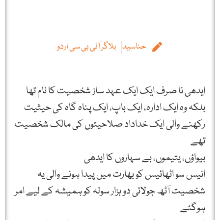
حناسید
بلاگر آئی بی سی اردو
ایدھی نا صرف ایک ایک عہد ساز شخصیت کا نام تھا
بلکہ وہ ایک ادارہ، ایک باپ، ایک پناہ گاہ کی حیثیت
رکھنے والی ایک خداداد صلاحیتوں کی مالک شخصیت
تھے
بیواؤں، یتیموں، بے سہاروں کا ایدھی
انیس سو اٹھائیس کو بھارت میں پیدا ہونے والی یہ
شخصیت آٹھ جولائی دو ہزار سولہ کو ہمیشہ کے لیے امر
ہوگئے