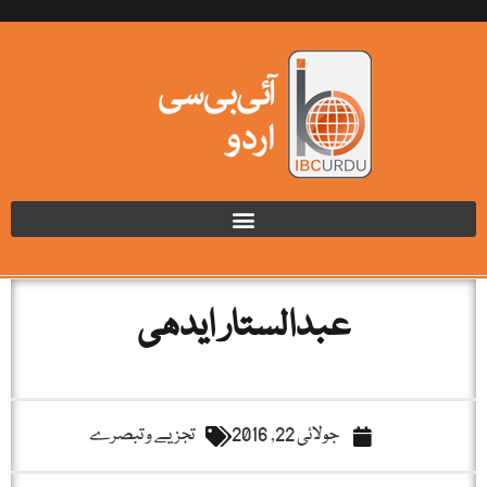
عبدالستار ایدھی
جولائی 22, 2016
تجزیے و تبصرے