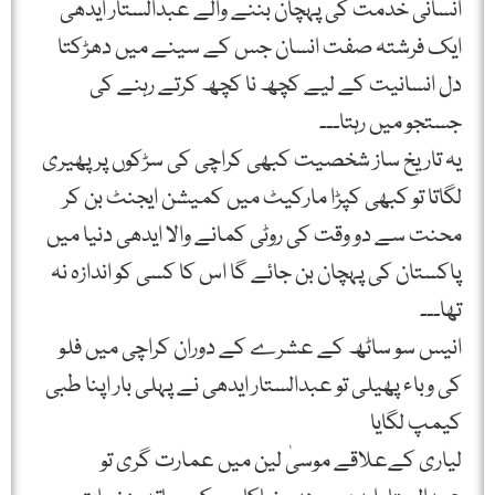
انسانی خدمت کی پہچان بننے والے عبدالستار ایدھی
ایک فرشتہ صفت انسان جس کے سینے میں دھڑکتا
دل انسانیت کے لیے کچھ نا کچھ کرتے رہنے کی
جستجو میں رہتا۔۔۔
یہ تاریخ ساز شخصیت کبھی کراچی کی سڑکوں پر پھیری
لگاتا تو کبھی کپڑا مارکیٹ میں کمیشن ایجنٹ بن کر
محنت سے دو وقت کی روٹی کمانے والا ایدھی دنیا میں
پاکستان کی پہچان بن جائے گا اس کا کسی کو اندازہ نہ
تھا۔۔۔
انیس سو ساٹھ کے عشرے کے دوران کراچی میں فلو
کی وباء پھیلی تو عبدالستار ایدھی نے پہلی بار اپنا طبی
کیمپ لگایا
لیاری کےعلاقے موسیٰ لین میں عمارت گری تو