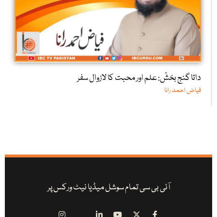
داتا گنج بخشؒ: علم اور محبت کا لازوال سفر
فیاض احمد رانا
آئی بی سی تمام سوشل میڈیا نیٹ ورکس پر