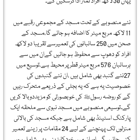
یہاں 30لاکھ افراد نماز اداکرسکیں گے۔
نئے منصوبے کے تحت مسجد کے مجموعی رقبے میں
11 لاکھ مربع میٹر کا اضافہ ہو جائے گا،مسجد کے
صحن میں 250 سائبانوں کی تعمیرسے تقریبا دو لاکھ
افراد کو دھوپ سے محفوظ ہو جائیں گےان میں سے
ہرسائبان 576 مربع میٹر قطر پر محیط ہے،توسیع میں
27نئے گنبد بھی شامل ہیں ،ان نئے گنبدوں کی
خصوصیت یہ ہے کہ یہ بجلی کے ذریعے متحرک رہیں
گے کو روضہ رسولﷺ کی خوبصورتی کو مزیددوبالا کریں
گے۔توسیعی منصوبے میں مسجد نبوی سے ملحقہ ایک
پارکنگ اسٹینڈ بھی شامل ہے جبکہ مسجد کی بالائی
منزلوں تک پہنچنے کے لیے 24 مقامات پر زینے تعمیر
کئے جائیں گے اور ان میں خودکارزینے بھی شامل ہوں