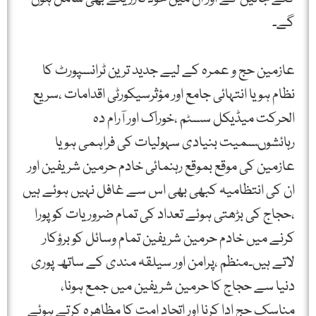
گے۔
عازمین حج و عمرہ کے لیے جدید ترین ٹرانسپورٹ کا
نظام ہو یا انتہائی جامع اور مؤثرسیکورٹی اقدامات ،سریع
الحرکت میڈیکل سسٹم ،خوراک اور آرام دہ
رہائشوںسمیت بنیادی سہولیات کی فراہمی ہو یا
عازمین کی موقع بموقع رہنمائی خادم حرمین شریفین اور
ان کی انتظامیہ کبھی بھی اس سے غافل نہیں ہوئے ہیں
،حجاج کی بڑھتی ہوئے تعداد کی تمام ضروریات کو پورا
کرنے میں خادم حرمین شریفین تمام وسائل کو برؤکار
لاتے ہیں۔منظم ،پرامن اور سیلقہ مندی کے ساتھ پوری
دنیا سے حجاج کا حرمین شریفین میں جمع ہونا،
مناسک حج ادا کرنا اور اتحاد امت کا مظاھرہ کرتے ہوئے