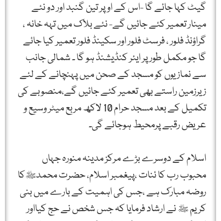
گیٹ کہا جائے گا -اس کے اوپر تین گنبد اور دو نئے
مینار تعمیر کئے جائیں گے- نئے بلاک میں تہہ خانہ ،
گراؤنڈ فلور ، فرسٹ فلور اور سکینڈ فلور تعمیر کیا جائے
گا جو مکمل طور پر ایئر کنڈیشنڈ ہو گا ۔ شمالی جانب
سے نمازیوں کو مسجد کے صحن میں پہنچانے کے لئے
زیرزمین راستے بھی تعمیر کئے جائیں گے،منصوبے کی
تکمیل کے بعد مسجد حرام 10 لاکھ مربع میٹر وسیع و
عریض رقبے پرمحیط ہوجائے گی۔
اسلام کے دوسرے بڑے مرکز مدینہ منورہ جہاں
محبوب رب کا ئنات ،پیغمبر اسلام، حضرت محمدﷺکا
روضہ مبارک ہے ،جس کی اہمیت کے بارے میں بنی
کریم ﷺ نے ارشاد فرمایا کہ جس شخص نے حج کیااور