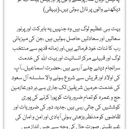
دیکھنے والوں پر نازل ہوتی ہیں۔(بیہقی)
بہت ہی عظیم لوگ ہیں وہ جنہیں یہ بابرکت اور پرنور
سعاتیں اور سعادتیں حاصل ہوتیں ہیں ،جن کی میزبانی
رب کا ئنات خود فرماتے ہیں،اور زمانہ قدیم سے منتخب
لوگ اور قبیلے مرکز انسانیت اور بیت اللہ کی خدمت
سرانجام دیتے چلے آرہے ہیں ،حضرت اسماعیل ؑ ،آپ
کی اولاد اور قریش سے شروع ہونے والا سلسلہ آل سعود
کی خدمت حرمین شریفین تک جاری ہے،ہر دورعازمین
حج و عمرہ کو تمام ضروریات کو پورا کرنے کی پوری
کوششیں کی جاتی رہی ہیں ،جدید دور کی ضروریات اور
تقاضوں کو مدنظر،بڑھتی ہوئی آبادی اور امن و امان کی
غیر یقینی صورت حال کی وجہ سے جس انداز میں