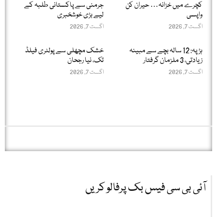
کچرے میں خزانہ… حیران کن
جرمنی سے پاکستانی طلبہ کے
واپسی
لیے بڑی خوشخبری
اگست 7, 2026
اگست 7, 2026
ہڑپہ: 12 سالہ بچے سے مبینہ
خشک مچھلی سے پولٹری فیلڈ
زیادتی، 3 ملزمان گرفتار
تک، نیا رجحان
اگست 7, 2026
اگست 7, 2026
آئی بی سی فیس بک پرفالو کریں