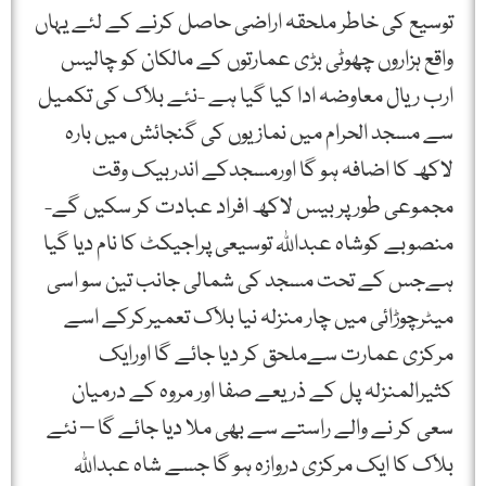
توسیع کی خاطر ملحقہ اراضی حاصل کرنے کے لئے یہاں
واقع ہزاروں چھوٹی بڑی عمارتوں کے مالکان کو چالیس
ارب ریال معاوضہ ادا کیا گیا ہے -نئے بلاک کی تکمیل
سے مسجد الحرام میں نمازیوں کی گنجائش میں بارہ
لاکھ کا اضافہ ہو گا اورمسجدکے اندربیک وقت
مجموعی طور پر بیس لاکھ افراد عبادت کر سکیں گے-
منصوبے کوشاہ عبداللہ توسیعی پراجیکٹ کا نام دیا گیا
ہےجس کے تحت مسجد کی شمالی جانب تین سو اسی
میٹرچوڑائی میں چار منزلہ نیا بلاک تعمیرکرکے اسے
مرکزی عمارت سےملحق کر دیا جائے گا اورایک
کثیرالمنزلہ پل کے ذریعے صفا اور مروہ کے درمیان
سعی کر نے والے راستے سے بھی ملا دیا جائے گا – نئے
بلاک کا ایک مرکزی دروازہ ہو گا جسے شاہ عبداللہ