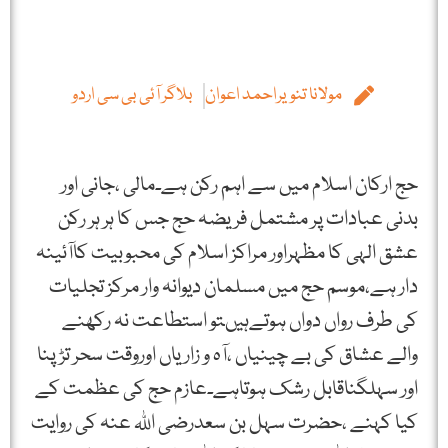
مولانا تنویراحمد اعوان
بلاگر آئی بی سی اردو
حج ارکان اسلام میں سے اہم رکن ہے۔مالی ،جانی اور
بدنی عبادات پر مشتمل فریضہ حج جس کا ہر ہر رکن
عشق الہی کا مظہراور مراکز اسلام کی محبوبیت کاآئینہ
دار ہے،موسم حج میں مسلمان دیوانہ وار مرکز تجلیات
کی طرف رواں دواں ہوتےہیںتو استطاعت نہ رکھنے
والے عشاق کی بے چینیاں ،آہ و زاریاں اوروقت سحر تڑپنا
اور سہلگناقابل رشک ہوتاہے۔عازم حج کی عظمت کے
کیا کہنے ،حضرت سہل بن سعدرضی اللہ عنہ کی روایت