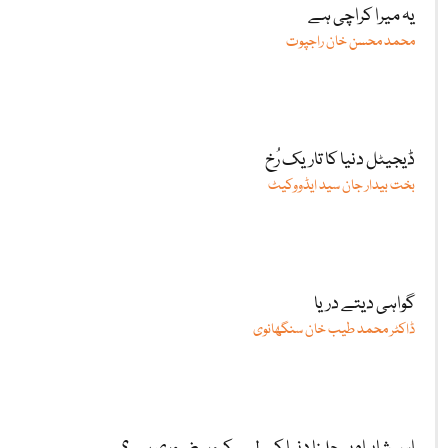
یہ میرا کراچی ہے
محمد محسن خان راجپوت
ڈیجیٹل دنیا کا تاریک رُخ
بخت بیدار جان سید ایڈووکیٹ
گواہی دیتے دریا
ڈاکٹر محمد طیب خان سنگھانوی