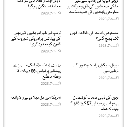
ڈیجی میپ کی جانب سے غیر
لاہور: ایک واقعہ، کئی سوالات
ملکی صحافیوں کی نقل و حرکت پر
معاملہ سنگین ہو گیا
حکومتی پابندیوں کی شدید مذمت
اگست 7, 2026
اگست 7, 2026
مصنوعی ذہانت کی طاقت، کہاں
ٹرمپ نے غیر امریکیوں کے بچوں
تک پہنچ گئی؟
کی پیدائش پر امریکی شہریت کے
قانون کو محدود کردیا
اگست 7, 2026
اگست 7, 2026
نیپال سیکولر ریاست ہندوتوا کے
بھارت: لینڈسلائیڈنگ سے بڑے
نرغے میں
پیمانے پر تباہی، 80 دیہات کا
رابطہ منطقع
اگست 7, 2026
اگست 7, 2026
بچوں کی ذہنی صحت کو نقصان
امریکا میں دل دہلا دینے والا واقعہ
پہنچانے پر میٹا پر 57 کروڑ ڈالرز کا
اگست 7, 2026
جرمانہ عائد
اگست 7, 2026