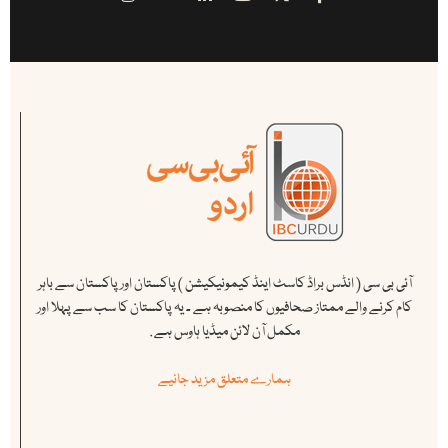
آئی بی سی ( انڈس براڈ کاسٹ اینڈ کیمونیکیشن ) پاکستان اور پاکستان سے باہر
کام کرنے والے ممتاز صحافیوں کا منصوبہ ہے ۔ یہ پاکستان کا سب سے پہلا اور
مکمل آن لائن میڈیا ہاوس ہے .
ہمارے متعلق مزید جانیے