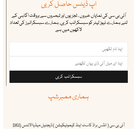
اپ ڈیٹس حاصل کریں
آئی بی سی کی نمایاں خبروں ، تجزیوں اور تبصروں سے بروقت اگاہی کے
لئے ہمارے نیوز لیٹر کو سبسکرائب کریں. ہمارے سبسکرائبرز کی تعداد
لاکھوں میں ہے
سبسکرائب کریں
ہماری ممبرشپ
آئی بی سی ( انڈس براڈ کاسٹ اینڈ کیمونیکیشن ) ڈیجٹیل میڈیاالائنس (DIGI
MAP) کا باقاعدہ رکن ہے ۔