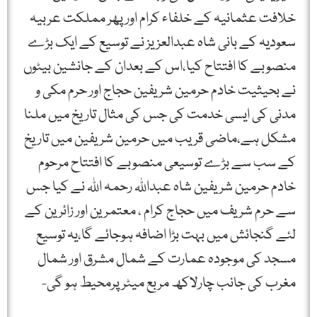
خلافت عثمانیہ کے خلفاء کرام اورپھر مملکت عربیہ
سعودیہ کے بانی شاہ عبدالعزیز نے توسیع کے ایک بڑے
منصوبے کا افتتاح کیا،اس کے بعدان کے جانشین بیٹوں
نے بحیثیت خادم حرمین شریفین حجاج اور حرم مکی و
مدنی کی ایسی خدمت کی جس کی مثال تاریخ میں ملنا
مشکل ہے،ماضی قریب میں حرمین شریفین میں تاریخ
کے سب سے بڑے توسیعی منصوبے کا افتتاح مرحوم
خادم حرمین شریفین شاہ عبداللہ رحمہ اللہ نے کیا جس
سے حرم شریف میں حجاج کرام ، معتمرین اور زائرین کے
لئے گنجائش میں بہت بڑا اضافہ ہوجائے گا،یہ توسیع
مسجد کی موجودہ عمارت کے شمال مشرق اور شمال
مغرب کی جانب چارلاکھ مربع میٹر پرمحیط ہو گی-