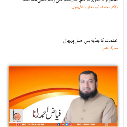
عصرِ نو کا فکری تلاطم: ایک سقراطی و افلاطونی محاکمہ
ڈاکٹر محمد طیب خان سنگھانوی
خدمت کا جذبہ ہی اصل پہچان
مبارک علی