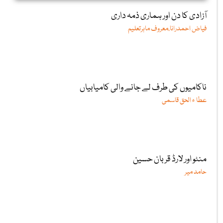
آزادی کا دن اور ہماری ذمہ داری
فیاض احمدرانا،معروف ماہرتعلیم
ناکامیوں کی طرف لے جانے والی کامیابیاں
عطا ء الحق قاسمی
منٹو اور لارڈ قربان حسین
حامد میر