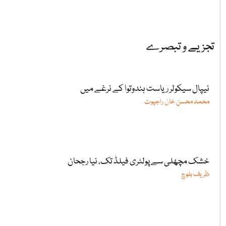
تجزیے و تبصرے
نیپال سیکولر ریاست ہندوتوا کے نرغے میں
محمد محسن خان راجپوت
خشک مچھلی سے پولٹری فیلڈ تک، نیا رجحان
ظریف بلوچ