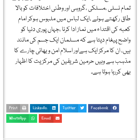
تمام نسلی ،مسلکی ،گروہی اور وطنی اختلافات کو بالا
طاق رکھتے ہوئے ،ایک لباس میں ملبوس ہوکر امام
کعبہ کی اقتداء میں نماز ادا کرنا ،جہاں پوری دنیا کو
واضح پیغام دیتا ہے کہ مسلمان ایک جسم کی مانند
ہیں، ان کا مرکز ایک ہےاور اسلام امن و بھائی چارے کا
مذہب ہے وہیں حرمین شریفین کی مرکزیت کا اظہار
بھی کررہا ہوتا ہے۔
Print
LinkedIn
Twitter
Facebook
WhatsApp
Email