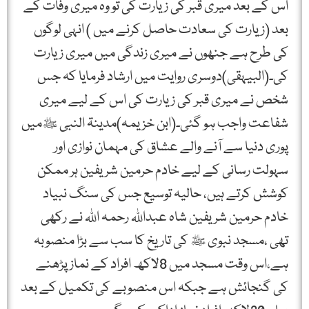
اس کے بعد میری قبر کی زیارت کی تو وہ میری وفات کے
بعد (زیارت کی سعادت حاصل کرنے میں ) انہی لوگوں
کی طرح ہے جنھوں نے میری زندگی میں میری زیارت
کی۔(البیہقی)دوسری روایت میں ارشاد فرمایا کہ جس
شخص نے میری قبر کی زیارت کی اس کے لیے میری
شفاعت واجب ہو گئی۔(ابن خزیمہ)مدینۃ النبی ﷺمیں
پوری دنیا سے آنے والے عشاق کی مہمان نوازی اور
سہولت رسانی کے لیے خادم حرمین شریفین ہر ممکن
کوشش کرتے ہیں، حالیہ توسیع جس کی سنگ نبیاد
خادم حرمین شریفین شاہ عبداللہ رحمہ اللہ نے رکھی
تھی ،مسجد نبوی ﷺ کی تاریخ کا سب سے بڑا منصوبہ
ہے،اس وقت مسجد میں 8لاکھ افراد کے نماز پڑھنے
کی گنجائش ہے جبکہ اس منصوبے کی تکمیل کے بعد