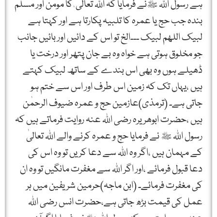
ہے رسول اللہ ﷺنے فرمایا کہ اللہ تعالی ٰ کا مومن اور مسلم
بندہ جب حج یا عمرہ کا تلبیہ پکارتا ہے اور کہتا ہے
لبیک اللھم لبیک ۔۔۔الخ تو اس کے دائیں اور بائیں جانب
جو مخلوق ہوتی ہے خواہ وہ بے جان پتھر اور درخت یا
ڈھیلے ہوں وہ بھی اس بندے کے ساتھ لبیک کہتے
ہیں ،یہاں تک کہ زمین اس طرف اور اس سے ختم ہو
جاتی ہے۔ (ترمذی)عازمین حج و عمرہ ضیوف الرحمٰن
ہیں ،حضرت ابوھریرہ رضی اللہ عنہ روایت فرماتے ہیں کہ
رسول اللہ ﷺ نے فرمایا حج و عمرہ کرنے والے اللہ تعالیٰ
کے مہمان ہیں ،اگر وہ اللہ سے دعا کریں تو وہ اس کی
دعا قبول فرمائے ،اور اگر اللہ سے مغفرت مانگیں تو وہ ان
کی مغفرت فرمائے۔ (ابن ماجہ)حرمین شریفین میں ہر
عمل کی قیمت بڑھ جاتی ہے،حضرت انس رضی اللہ