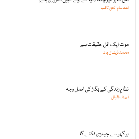
اس شاہراہ پر چلنا دنیا کے لیے کیوں ضروری ہے؟
اعتصام الحق ثاقب
موت ایک اٹل حقیقت ہے
محمد ذیشان بٹ
نظامِ زندگی کے بگاڑ کی اصل وجہ
آصف اقبال
ہر گھر سے جینزی نکلے گا