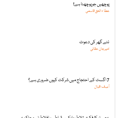
پوچھیں جو پوچھنا ہے!
عطا ء الحق قاسمی
نئے گھر کی دعوت
امیرجان حقانی
7 اگست کے احتجاج میں شرکت کیوں ضروری ہے؟
آصف اقبال