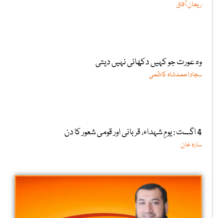
ریحان آفاق
وہ عورت جو کہیں دکھائی نہیں دیتی
سجاداحمدشاہ کاظمی
4 اگست : یومِ شہداء، قربانی اور قومی شعور کا دن
سارہ خان