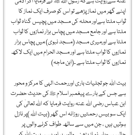
عنہ سےروایت ہےکہ رسول اللہ ﷺ نے فرمایا اگر آدمی
اپنے گھر میں نماز پڑھے تو اس کو صرف ایک نماز کا
ثواب ملتا ہےاور محلہ کی مسجد میں پچیس گناہ ثواب
ملتا ہے اور جامع مسجد میں پچاس ہزار نمازوں کا ثواب
ملتا ہے اورمیری مسجد (مسجد نبوی) میں پچاس ہزار
نمازوں کا ثواب ملتا ہے اور مسجد الحرام میں ایک لاکھ
نمازوں کا ثواب ملتا ہے ۔(ابن ماجہ)
بیت اللہ جو تجلیات باری اوررحمت الہی کا مرکز و محور
ہے جس کے بارے پیغمبر اسلام ﷺکی حدیث حضرت
ابن عباس رضی اللہ عنہ روایت فرمایا کہ اللہ تعالیٰ کی
ایک سو بیس رحمتیں روزانہ اس گھر (بیت اللہ )پر نازل
ہوتیں ہیں ، جن میں سے ساٹھ طواف کرنے والوں پر
چالیس ،وہاں نماز پڑھنے والوں پر اور بیس بیت اللہ کو