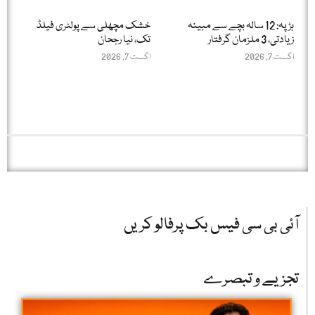
ہڑپہ: 12 سالہ بچے سے مبینہ
خشک مچھلی سے پولٹری فیلڈ
زیادتی، 3 ملزمان گرفتار
تک، نیا رجحان
اگست 7, 2026
اگست 7, 2026
آئی بی سی فیس بک پرفالو کریں
تجزیے و تبصرے