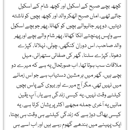
کچھ بچے صبح کے اسکول اور کچھ شام کے اسکول
جاتے تھے، اماں صبح اٹھکر والد اور کچھ بچوں کو ناشتہ
دیتیں، دوپہر جانیوالے بچوں کو کھانا، پھر جو بچے اسکول
سے واپس پہنچتے انکا کھانا، پھر شام والے بچے اور پھر
والد صاحب، اس دوران کنگھی، چوٹی، نہلانا، کپڑے
دھونا، کپڑے سلنا، گھر کی صفائی ستھرائی، میل
ملاقات سب ہوتا تھا، اب صورتحال یہ ہے کہ میرے دو
بچے ہیں، گھر میں ہر مشین دستیاب ہے جو اس زمانے
میں نہیں تھی، مگر آج میرے اور بیوی کے پاس بچوں
کیلئے وقت نہیں، یہ کیسی زندگی ہے یار، آپ یقین
مانیں یہ آخری جملہ مجھے اکثر پریشان کرتا ہے، یہ
کیسی بھاگ دوڑ ہے کہ زندگی کیلئے ہی وقت ہی بچتا،
ایک پہیئے میں بندھے گھوم رہے ہیں اور اب اسے ہی