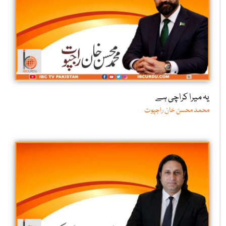
یہ میرا کراچی ہے
محمد محسن خان راجپوت