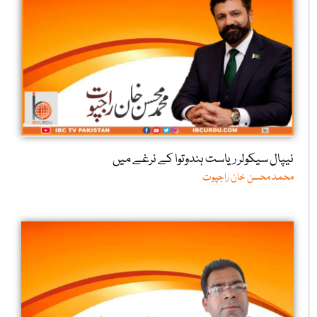
نیپال سیکولر ریاست ہندوتوا کے نرغے میں
محمد محسن خان راجپوت