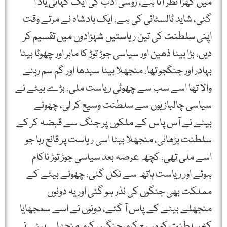
میں گھرا نظر آتا ہے، روسی ادب کی ایک کہانی یاد آ
گئی، شاید ٹالسٹائی کی ہے، ایک بادشاہ نے مرتے وقت
اپنی سلطنت کی تین ریاستیں شہزادوں میں تقسیم کر
دیں، بڑا بیٹا ذھین اور سیاسی جوڑ توڑ کا ماہر اور چھوٹا بیٹا
بہادر اور جنگجو تھا، منجھلا بیٹا سیدھا اور گم سم رہنے
والا تھا اسے سب سے چھوٹی ریاست ملی، بڑے بیٹے نے
سیاسی چالبازیوں سے سلطنت وسیع کر لی، چھوٹے
بیٹے نے آس پاس کے ملکوں پر جنگ سے قبضہ کر کے
سلطنت بڑھائی، منجھلا بیٹا اسی ریاست پر قانع رہا جو
اسے ملی تھی، کچھ عرصہ بعد سیاسی جوڑ توڑ ناکام
ہوئے اور ریاست ہاتھ سے نکل گئی، چھوٹے بیٹے کے
مملکت بھی جنگوں کی نذر ہو گئی اور یہ دونوں
منجھلے بیٹے کے پاس آ گئے، دونوں نے اسے سمجھایا
کہ سلطنت کو وسیع کرو، جنگیں کرو، منجھلے بیٹے نے