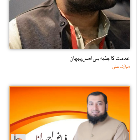
خدمت کا جذبہ ہی اصل پہچان
مبارک علی