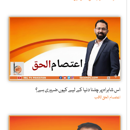
اس شاہراہ پر چلنا دنیا کے لیے کیوں ضروری ہے؟
اعتصام الحق ثاقب