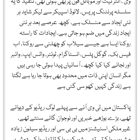
وی ، انٹر نیٹ اور موبائل فون پر بھی ہوئی تھی، تنقید کا یہ
سلسلہ پرنٹنگ پریس، لائوڈ اسپیکر سے لیکر شاید ہر
نئی ایجاد سے منسلک ہے، کچھ عرصے بعد ہر نئی
ایجاد زندگی میں ضم ہو جاتی ہے، ایجادات کا راستہ
روکنا ایسا ہے جیسے سیلاب کو چھلنی سے روکنا، اب
فیس بک، گوگل پلس، انسٹاگرام، ٹوئٹر، واٹس ایپ، وائبر
اور نجانے کیا کیا کچھ، آسانیاں پیدا ہوتی جا رہی ہیں
مگر انسان اپنی ذات میں محدود بھی ہوتا جا رہا ہے لگتا
ہے زندگی کہیں کھو سی گئی ہے
پاکستان میں ٹی وی آنے سے پہلے لوگ ریڈیو کے دیوانے
تھے، بڑے بوڑھے خبریں اور نوجوان گانے سنتے تھے،
غیر ملکی اسٹیشنز میں بی بی سی اور ریڈیو سیلون زیادہ
مشہور ہوا کرتے تھے، شور کم ہوا کرتا تھا ہوا کے دوش پر