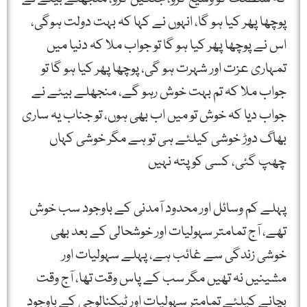
پوچھا پھر کیا ہو گا، انہوں نے کہا کہ بہت دولت ہوگی،
اس نے پوچھا پھر کیا ہو گا تو جواب ملا کہ دنیا میں
تمہاری عزت اور شہرت ہو گی، پوچھا پھر کیا ہو گا تو
جواب ملا کہ تم بہت خوش رہو گے، منجھلے بیٹے نے
جواب دیا کہ خوش تو میں اب بھی ہوں، تو جناب یہ ساری
بھاگ دوڑ خوشی کیلئے ہی تو ہے مگر خوشی کہاں
چھپ گئی، کسی کو پتہ نہیں
پہلے کم وسائل اور محدود آمدنی کے باوجود سب خوش
تھے، آج تمامتر سہولیات اور خوشحالی کے بعد بھی
خوشی زندگی سے غائب ہے، پہلے سہولیات اور
مشینیں نہ تھیں مگر سب کے پاس وقت تھا، آج وقت
بچانے کیلئے تمامتر سہولیات اور ٹیکنالوجی کے باوجود