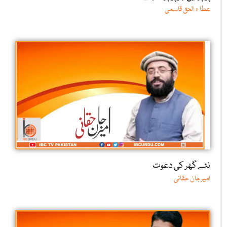
عطا ء الحق قاسمی
نئے گھر کی دعوت
امیرجان حقانی