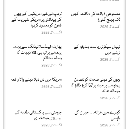
مصنوعی ذہانت کی طاقت، کہاں
ٹرمپ نے غیر امریکیوں کے بچوں
تک پہنچ گئی؟
کی پیدائش پر امریکی شہریت کے
قانون کو محدود کردیا
اگست 7, 2026
اگست 7, 2026
نیپال سیکولر ریاست ہندوتوا کے
بھارت: لینڈسلائیڈنگ سے بڑے
نرغے میں
پیمانے پر تباہی، 80 دیہات کا
رابطہ منطقع
اگست 7, 2026
اگست 7, 2026
بچوں کی ذہنی صحت کو نقصان
امریکا میں دل دہلا دینے والا واقعہ
پہنچانے پر میٹا پر 57 کروڑ ڈالرز کا
اگست 7, 2026
جرمانہ عائد
اگست 7, 2026
کچرے میں خزانہ… حیران کن
جرمنی سے پاکستانی طلبہ کے
واپسی
لیے بڑی خوشخبری
اگست 7, 2026
اگست 7, 2026