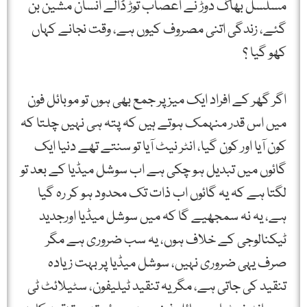
مسلسل بھاگ دوڑ نے اعصاب توڑ ڈالے انسان مشین بن
گئے، زندگی اتنی مصروف کیوں ہے، وقت نجانے کہاں
کھو گیا ؟
اگر گھر کے افراد ایک میز پر جمع بھی ہوں تو موبائل فون
میں اس قدر منہمک ہوتے ہیں کہ پتہ ہی نہیں چلتا کہ
کون آیا اور کون گیا، انٹر نیٹ آیا تو سنتے تھے دنیا ایک
گائوں میں تبدیل ہو چکی ہے اب سوشل میڈیا کے بعد تو
لگتا ہے کہ یہ گائوں اب ذات تک محدود ہو کر رہ گیا
ہے، یہ نہ سمجھیے گا کہ میں سوشل میڈیا اورجدید
ٹیکنالوجی کے خلاف ہوں، یہ سب ضروری ہے مگر
صرف یہی ضروری نہیں، سوشل میڈیا پر بہت زیادہ
تنقید کی جاتی ہے، مگر یہ تنقید ٹیلیفون، سٹیلائٹ ٹی