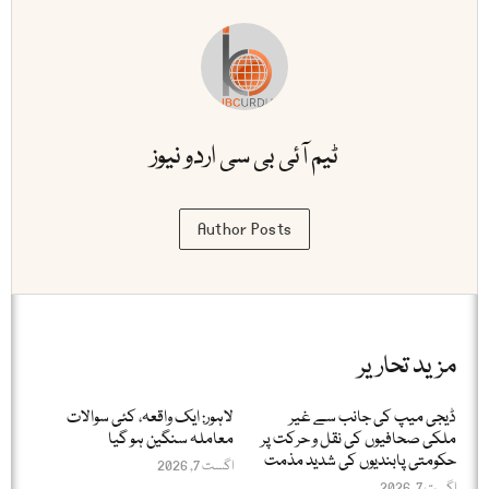
ٹیم آئی بی سی اردو نیوز
Author Posts
مزید تحاریر
ڈیجی میپ کی جانب سے غیر
لاہور: ایک واقعہ، کئی سوالات
ملکی صحافیوں کی نقل و حرکت پر
معاملہ سنگین ہو گیا
حکومتی پابندیوں کی شدید مذمت
اگست 7, 2026
اگست 7, 2026