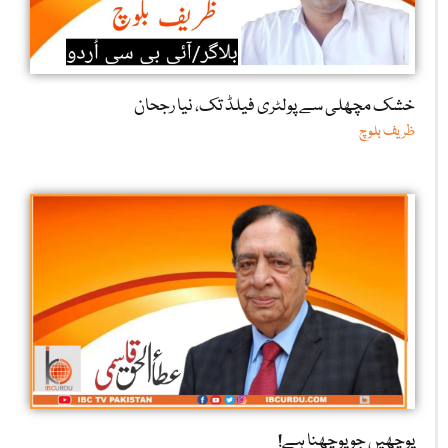
خشک مچھلی سے پولٹری فیلڈ تک، نیا رجحان
ظریف بلوچ
پوچھیں جو پوچھنا ہے!