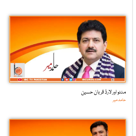
منٹو اور لارڈ قربان حسین
حامد میر