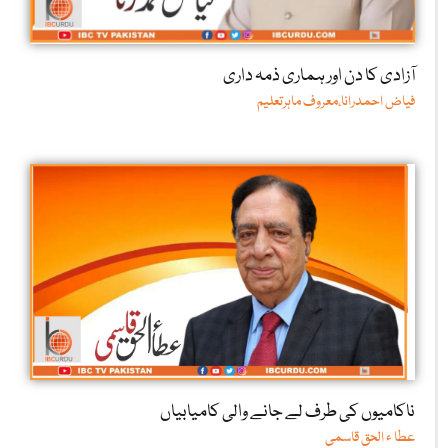
آزادی کا دن اور ہماری ذمہ داری
فیاض احمدرانا،معروف ماہرتعلیم
ناکامیوں کی طرف لے جانے والی کامیابیاں
عطا ء الحق قاسمی