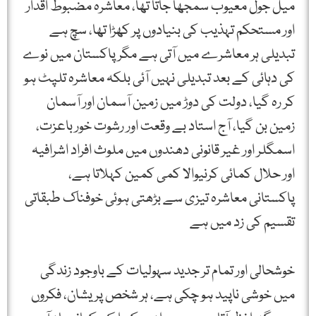
میل جول معیوب سمجھا جاتا تھا، معاشرہ مضبوط اقدار
اور مستحکم تہذیب کی بنیادوں پر کھڑا تھا، سچ ہے
تبدیلی ہر معاشرے میں آتی ہے مگر پاکستان میں نوے
کی دہائی کے بعد تبدیلی نہیں آئی بلکہ معاشرہ تلپٹ ہو
کر رہ گیا، دولت کی دوڑ میں زمین آسمان اور آسمان
زمین بن گیا، آج استاد بے وقعت اور رشوت خور باعزت،
اسمگلر اور غیر قانونی دھندوں میں ملوث افراد اشرافیہ
اور حلال کمائی کرنیوالا کمی کمین کہلاتا ہے،
پاکستانی معاشرہ تیزی سے بڑھتی ہوئی خوفناک طبقاتی
تقسیم کی زد میں ہے
خوشحالی اور تمام تر جدید سہولیات کے باوجود زندگی
میں خوشی ناپید ہو چکی ہے، ہر شخص پریشان، فکروں