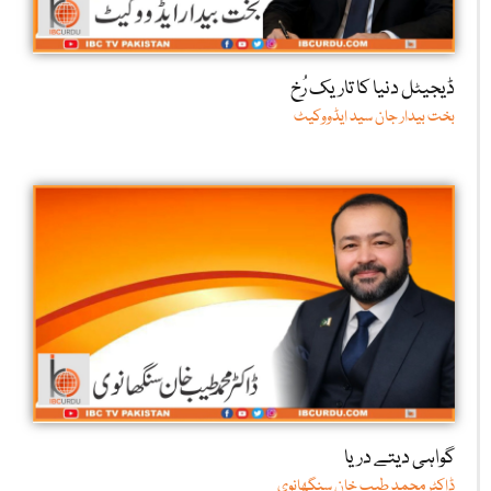
ڈیجیٹل دنیا کا تاریک رُخ
بخت بیدار جان سید ایڈووکیٹ
گواہی دیتے دریا
ڈاکٹر محمد طیب خان سنگھانوی