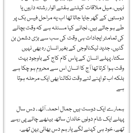
نہیں، میل ملاقات کیلئے ہفتے اتوار رشتہ داروں یا
دوستوں کے گھر جایا جاتا تھا اب یہ مراحل فیس بک پر
طے ہو جاتے ہیں، نجانے کیا مسئلہ ہے کہ وقت بچانے
کی تمامتر ایجادات ہی وقت کی سب سے بڑی دشمن بن
گئیں، جدید ٹیکنالوجی کے بغیر انسان رہ بھی نہیں
سکتا، پہلے انسان کے پاس کام کاج کے باوجود بہت
وقت ہوا کرتا تھا آج کا انسان اس سے محروم ہو چکا ہے
بلکہ اب تو اپنے لئے وقت نکالنا بھی ایک مرحلہ ہوتا
ہے
ہمارے ایک دوست ہیں جمال احمد، آٹھ، دس سال
پہلے ایک شام دونوں خاندان ساتھ بیٹھے چائے پی رہے
تھے، خود ہی کہنے لگے یار ہم دس بھائی بہن تھے،