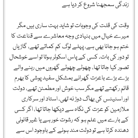
زندگی سمجھنا شروع کر دیا ہے
وقت کی قلت کی وجوہات تو شاید بہت ساری ہیں مگر
میرے خیال میں بنیادی وجہ معاشرے سے قناعت کا
ختم ہو جانا بھی ہے، پہلے لوگ کم کماتے تھے، گاڑیاں
تو دور کی بات، کسی کے پاس اسکوٹر ہوتا تو اسے خوشحال
تصور کیا جاتا تھا، چھوٹے چھوٹے گھروں میں رہنے والے
بڑے بڑے باعزت گھرانے بمشکل سفید پوشی کا بھرم
قائم رکھتے تھے مگر سب خوش اور مطمئن تھے، دولت
اور اسٹیٹس کی بھاگ دوڑ نہ تھی، استاد اور سرکاری
ملازمین کو عزت کی نگاہ سے دیکھا جاتا تھا، اگر کسی
کے بارے میں علم ہو کہ رشوت خور ہے یا غیر قانونی
دھندہ کرتا ہے تو دولت مند ہونے کے باوجود اس سے