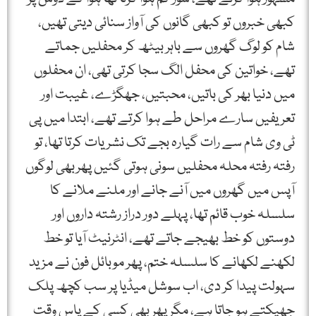
کبھی خبروں تو کبھی گانوں کی آواز سنائی دیتی تھیں،
شام کو لوگ گھروں سے باہر بیٹھ کر محفلیں جماتے
تھے، خواتین کی محفل الگ سجا کرتی تھی، ان محفلوں
میں دنیا بھر کی باتیں، محبتیں، جھگڑے، غیبت اور
تعریفیں سارے مراحل طے ہوا کرتے تھے، ابتدا میں پی
ٹی وی شام سے رات گیارہ بجے تک نشریات کرتا تھا، تو
رفتہ رفتہ محلہ محفلیں سونی ہوتی گئیں پھربھی لوگوں
آپس میں گھروں میں آنے جانے اور ملنے ملانے کا
سلسلہ خوب قائم تھا، پہلے دور دراز رشتہ داروں اور
دوستوں کو خط بھیجے جاتے تھے، انٹرنیٹ آیا تو خط
لکھنے لکھانے کا سلسلہ ختم، پھر موبائل فون نے مزید
سہولت پیدا کر دی، اب سوشل میڈیا پر سب کچھ پلک
جھپکتے ہو جاتا ہے، مگر پھر بھی کسی کے پاس وقت