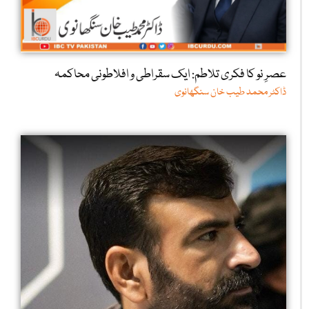
عصرِ نو کا فکری تلاطم: ایک سقراطی و افلاطونی محاکمہ
ڈاکٹر محمد طیب خان سنگھانوی