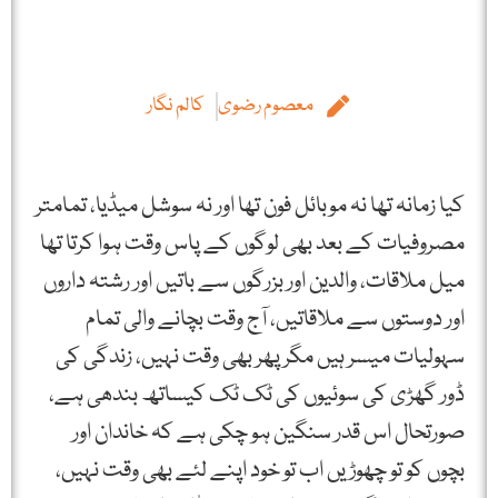
معصوم رضوی
کالم نگار
کیا زمانہ تھا نہ موبائل فون تھا اور نہ سوشل میڈیا، تمامتر
مصروفیات کے بعد بھی لوگوں کے پاس وقت ہوا کرتا تھا
میل ملاقات، والدین اور بزرگوں سے باتیں اور رشتہ داروں
اور دوستوں سے ملاقاتیں، آج وقت بچانے والی تمام
سہولیات میسر ہیں مگر پھر بھی وقت نہیں، زندگی کی
ڈور گھڑی کی سوئیوں کی ٹک ٹک کیساتھ بندھی ہے،
صورتحال اس قدر سنگین ہو چکی ہے کہ خاندان اور
بچوں کو تو چھوڑیں اب تو خود اپنے لئے بھی وقت نہیں،