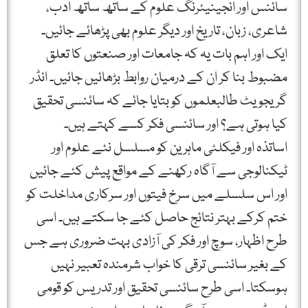
سائنس اور انجینیئرنگ علوم کے ساتھ ساتھ ادب،
شاعری، زبان، تاریخ اور دیگر علوم بھی پڑھائے جائیں۔
ایک اور اہم بات یہ کہ جامعات اور صنعتوں کا تعلق
مضبوط بنا کر ان کے درمیان روابط بڑھائیں جائیں۔ انڈر
گریجویٹ طالبعلموں کو بتایا جائے کہ سائنسی تحقیق
کیا ہوتی ہے؟ اور سائنسی فکر کسے کہتے ہیں۔
اساتذہ اور فیکلٹی ماہرین کو مسلسل نئے علوم اور
ٹیکنالوجی سے آگاہ رکھنے کے مواقع پیش کئے جائیں
اور اس سلسلے میں سرخ فیتوں اور سرکاری مداخلت کو
ختم کرکے بہتر نتائج حاصل کئے جا سکتے ہیں۔ اسی
طرح اظہار، سوچ اور فکر کی آزادی بہت ضروری ہے جس
کے بغیر سائنسی ترقی کا خواب شرمندہ تعبیر نہیں
ہوسکتا۔ اسی طرح سائنسی تحقیق اور تدریس کو قومی