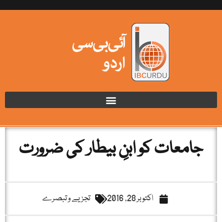
جامعات کو ابنِ بیطار کی ضرورت
اکتوبر 28, 2016
تجزیے و تبصرے