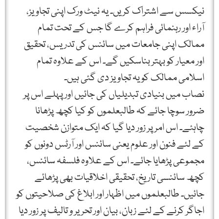
نیکسس سے اشتراک کریں۔ یہ نیٹ ورک اپنی تجاویز،
آراء اور رہنمائی فراہم کرے گا جس کے تحت تمام
ممالک اپنی جامعات میں سائنس کی تدریس، تحقیق
اور معیار کو بہتر بناسکیں گے۔ اس کے علاوہ تمام
اسلامی ممالک کو یہ تجاویز دی گئی ہیں۔
نصاب میں بنیادی تبدیلیاں کی جائیں اور پہلے اس پر
ضرور سوچا جائے کہ طالبعلموں کو کیا کچھ پڑھانا
چاہئے۔ اس امر پر زور دیا گیا کہ ایک متوازن شخصیت
کے لئے فنون اور علوم یعنی سائنس اور آرٹس دونوں کو
مجموعی پڑھایا جائے۔ اس کے علاوہ فلسفہ سائنس،
کچھ سائنسی تاریخ، تحقیقی اخلاقیات بھی پڑھائے
جائیں۔ طالبعلموں میں اظہار اور ابلاغ کی صلاحیتوں کو
اجاگر کرنے کے لئے زبان، بیان اور تحریر و تالیف پر زور دیا