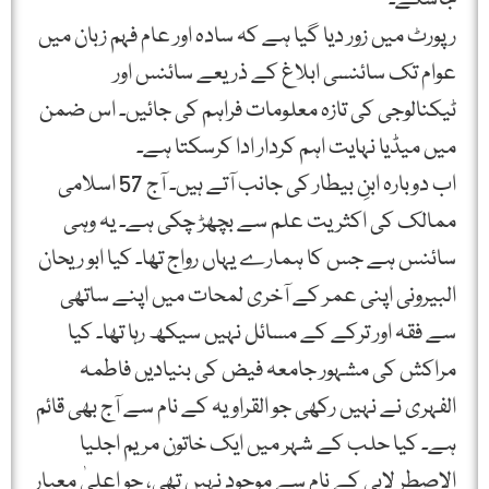
رپورٹ میں زور دیا گیا ہے کہ سادہ اور عام فہم زبان میں
عوام تک سائنسی ابلاغ کے ذریعے سائنس اور
ٹیکنالوجی کی تازہ معلومات فراہم کی جائیں۔ اس ضمن
میں میڈیا نہایت اہم کردار ادا کرسکتا ہے۔
اب دوبارہ ابنِ بیطار کی جانب آتے ہیں۔ آج 57 اسلامی
ممالک کی اکثریت علم سے بچھڑ چکی ہے۔ یہ وہی
سائنس ہے جس کا ہمارے یہاں رواج تھا۔ کیا ابو ریحان
البیرونی اپنی عمر کے آخری لمحات میں اپنے ساتھی
سے فقہ اور ترکے کے مسائل نہیں سیکھ رہا تھا۔ کیا
مراکش کی مشہور جامعہ فیض کی بنیادیں فاطمہ
الفہری نے نہیں رکھی جو القراویہ کے نام سے آج بھی قائم
ہے۔ کیا حلب کے شہر میں ایک خاتون مریم اجلیا
الاصطر لابی کے نام سے موجود نہیں تھی، جو اعلیٰ معیار