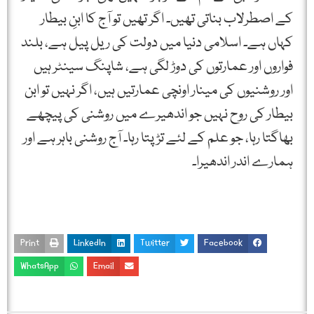
کے اصطرلاب بناتی تھیں۔ اگر تھیں تو آج کا ابنِ بیطار
کہاں ہے۔ اسلامی دنیا میں دولت کی ریل پیل ہے، بلند
فواروں اور عمارتوں کی دوڑ لگی ہے، شاپنگ سینٹر ہیں
اور روشنیوں کی مینار اونچی عمارتیں ہیں، اگر نہیں تو ابن
بیطار کی روح نہیں جو اندھیرے میں روشنی کی پیچھے
بھاگتا رہا، جو علم کے لئے تڑپتا رہا۔ آج روشنی باہر ہے اور
ہمارے اندر اندھیرا۔
Print
LinkedIn
Twitter
Facebook
WhatsApp
Email