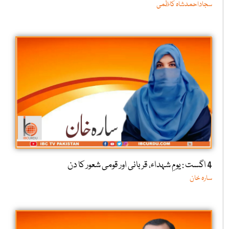
سجاداحمدشاہ کاظمی
4 اگست : یومِ شہداء، قربانی اور قومی شعور کا دن
سارہ خان