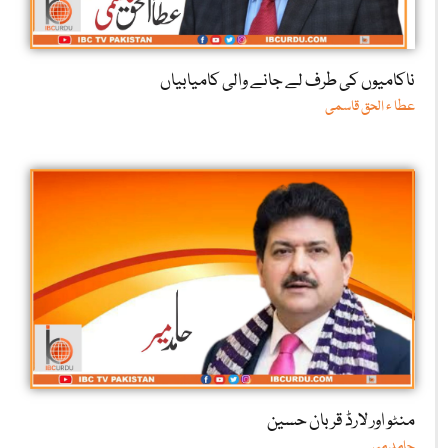
ناکامیوں کی طرف لے جانے والی کامیابیاں
عطا ء الحق قاسمی
منٹو اور لارڈ قربان حسین
حامد میر