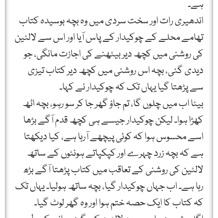
ہے۔
اندھیری رات اور سخت سردی میں وہ بچہ بوسیدہ کتاب
تھامے محلے کے چوکیدار کے پاس آیا اور اس سے لالٹین
کی روشنی میں کچھ دیر بیٹھنے کی اجازت مانگی، جو
دیدی گئی، بچہ اس روشنی میں کچھ دیر کتاب تیزی
سے پڑھتا گیا یہاں تک کہ چوکیدار نے کہا۔
بیٹا اب میں چلوں گا، تم جاؤ گھر جا کر سو رہو، بچہ اٹھ
کھڑا ہوا۔ لیکن چوکیدار جیسے ہی کچھ قدم آگے بڑھا
اسے محسوس ہوا کہ کوئی پیچھے آرہا ہے، کیا دیکھتا
ہے کہ بچہ زرد چہرے اور کپکپاتے ہونٹوں کے ساتھ
لالٹین کی روشنی کے تعاقب میں کتاب پڑھتا آگے بڑھ
رہا ہے۔ اب جہاں چوکیدار گیا، بچہ ساتھ ہولیا۔ یہاں تک
کہ کتاب کا ایک حصہ ختم ہوا اور وہ گھر لوٹ گیا۔