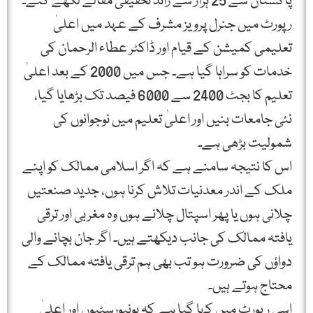
پاکستان سے 25 ہزار سے زائد تحقیقی مقالے لکھے گئے۔
رپورٹ میں جنرل پرویز مشرف کے عہد میں اعلیٰ
تعلیمی کمیشن کے قیام اور ڈاکٹر عطاء الرحمان کی
خدمات کو سراہا گیا ہے۔ جس میں 2000 کے بعد اعلیٰ
تعلیم کا بجٹ 2400 سے 6000 فیصد تک بڑھایا گیا،
نئی جامعات بنیں اور اعلیٰ تعلیم میں نوجوانوں کی
شمولیت بڑھی ہے۔
اس کا نتیجہ سامنے ہے کہ اگر اسلامی ممالک کو اپنے
ملک کے اندر معدنیات تلاش کرنا ہوں، جدید صنعتیں
چلانی ہوں یا پھر اسپتال چلانے ہوں وہ مغربی اور ترقی
یافتہ ممالک کی جانب دیکھتے ہیں۔ اگر جان بچانے والی
دواؤں کی ضرورت ہو تب بھی ہم ترقی یافتہ ممالک کے
محتاج ہوتے ہیں۔
اسی رپورٹ میں کہا گیا ہے کہ یونیورسٹیوں اور اعلیٰ