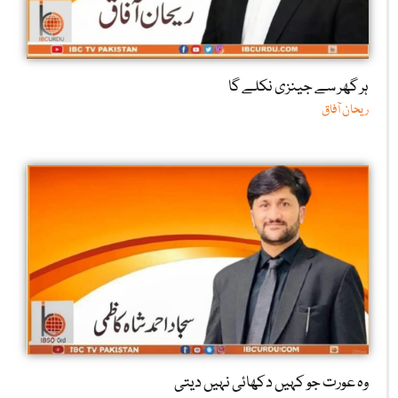
ہر گھر سے جینزی نکلے گا
ریحان آفاق
وہ عورت جو کہیں دکھائی نہیں دیتی