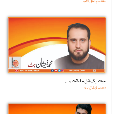
اعتصام الحق ثاقب
موت ایک اٹل حقیقت ہے
محمد ذیشان بٹ