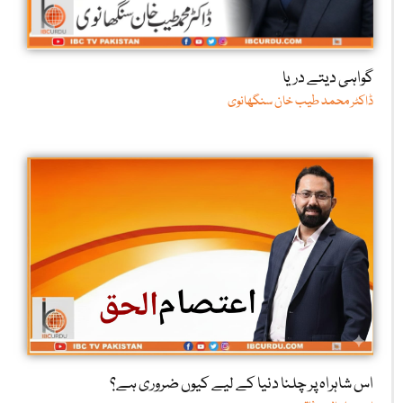
گواہی دیتے دریا
ڈاکٹر محمد طیب خان سنگھانوی
اس شاہراہ پر چلنا دنیا کے لیے کیوں ضروری ہے؟