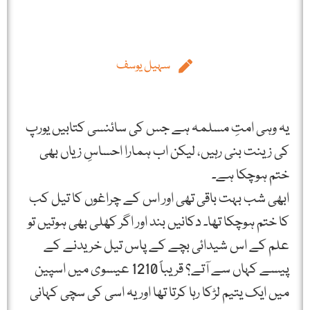
سہیل یوسف
یہ وہی امتِ مسلمہ ہے جس کی سائنسی کتابیں یورپ
کی زینت بنی رہیں، لیکن اب ہمارا احساسِ زیاں بھی
ختم ہوچکا ہے۔
ابھی شب بہت باقی تھی اور اس کے چراغوں کا تیل کب
کا ختم ہوچکا تھا۔ دکانیں بند اور اگر کھلی بھی ہوتیں تو
علم کے اس شیدائی بچے کے پاس تیل خریدنے کے
پیسے کہاں سے آتے؟ قریباً 1210 عیسوی میں اسپین
میں ایک یتیم لڑکا رہا کرتا تھا اور یہ اسی کی سچی کہانی