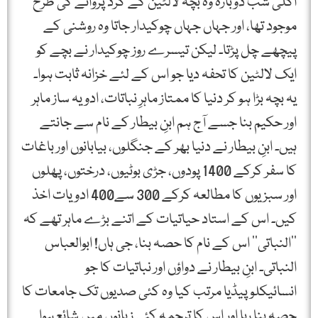
اگلی شب دوبارہ وہ بچہ لالٹین کے گرد پروانے کی طرح
موجود تھا، اور جہاں جہاں چوکیدار جاتا وہ روشنی کے
پیچھے چل پڑتا۔ لیکن تیسرے روز چوکیدار نے بچے کو
ایک لالٹین کا تحفہ دیا جو اس کے لئے خزانہ ثابت ہوا۔
یہ بچہ بڑا ہو کر دنیا کا ممتاز ماہرِ نباتات، ادویہ ساز ماہر
اور حکیم بنا جسے آج ہم ابنِ بیطار کے نام سے جانتے
ہیں۔ ابنِ بیطار نے دنیا بھر کے جنگلوں، بیابانوں اور باغات
کا سفر کرکے 1400 پودوں، جڑی بوٹیوں، درختوں، پھلوں
اور سبزیوں کا مطالعہ کرکے 300 سے400 ادویات اخذ
کیں۔ اس کے استاد حیاتیات کے اتنے بڑے ماہر تھے کہ
’’النباتی‘‘ اس کے نام کا حصہ بنا، جی ہاں! ابوالعباس
النباتی۔ ابنِ بیطار نے دواؤں اور نباتیات کا جو
انسائیکلوپیڈیا مرتب کیا وہ کئی صدیوں تک جامعات کا
حصہ بنا رہا اور اس کا ترجمہ کئی زبانوں میں شائع ہوا۔