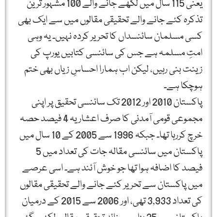
یعنی 115 سال میں لکھے جانے والے 100 مشہور ترین
تذکرہ کئے جانے والے تحقیقی مقالوں میں سے ایک بھی
کسی مسلمان سائنسداں کا تحریر کردہ نہیں۔ یہ وہی
امتِ مسلمہ ہے جس کی سائنسی کتابیں یورپ کی
زینت بنی رہیں، لیکن اب ہمارا احساسِ زیاں بھی ختم
ہوچکا ہے۔
پاکستان 2010 اور 2012 تک سائنسی تحقیق پر اپنی
مجموعی قومی آمدنی کا صرف اعشاریہ 4 فیصد حصہ
خرچ کررہا تھا۔ جبکہ 1996 سے 2005 کے 10 سال میں
پاکستان میں سائنسی مقالہ جات کی تعداد میں 5
فیصد کا اضافہ ہوا تھا جو خوش آئند ہے۔ اسی عرصے
میں پاکستان سے تحریر کئے جانے والے تحقیقی مقالوں
کی تعداد 3,933 تھی، اور 2006 سے 2015 کے درمیان