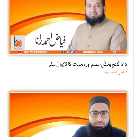
داتا گنج بخشؒ: علم اور محبت کا لازوال سفر
فیاض احمد رانا