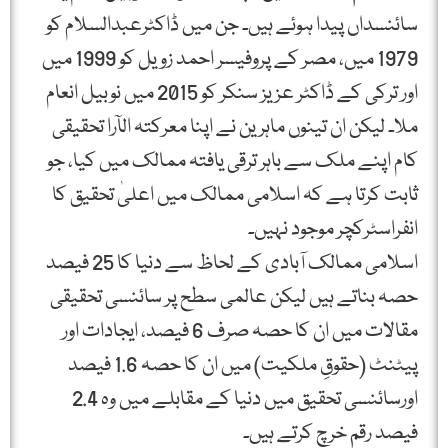
سائنسداں پیدا ہوئے ہیں۔ جن میں ڈاکٹرعبدالسلام کو
1979 میں، مصر کے پروفیسر احمد زویل کو 1999 میں
اور ترکی کے ڈاکٹر عزیز سنکر کو 2015 میں نوبیل انعام
ملا۔ لیکن ان تینوں ماہرین نے اپنا معرکتہ الآرا تحقیقی
کام اپنے ملک سے باہر ترقی یافتہ ممالک میں کیا، جو
ثابت کرتا ہے کہ اسلامی ممالک میں اعلیٰ تحقیق کا
انفراسٹرکچر موجود نہیں۔
اسلامی ممالک آبادی کے لحاظ سے دنیا کا 25 فیصد
حصہ بناتے ہیں لیکن عالمی سطح پر سائنسی تحقیقی
مقالات میں ان کا حصہ صرف 6 فیصد، ایجادات اور
پیٹنٹ (حقوقِ ملکیت) میں ان کا حصہ 1.6 فیصد
اورسائنسی تحقیق میں دنیا کے مقابلے میں وہ 2.4
فیصد رقم خرچ کرتے ہیں۔