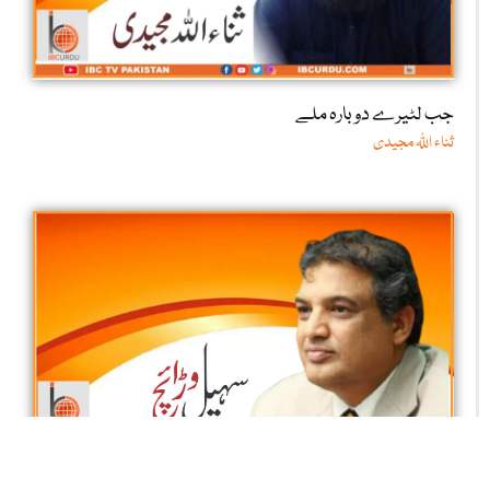
جب لٹیرے دوبارہ ملے
ثناء اللّٰہ مجیدی
سابق محبوبہ، بڑی بیگم اور نئی دلہن!