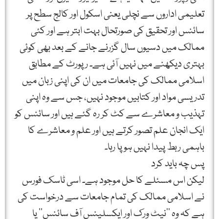
تعلیمی اداروں سے نچلی یعنی اسکول اور کالج سطح پر
سائنس اور تحقیق کی صورتحال بہت ابتر ہے اور کئی
ممالک میں دسیوں سال گزرنے جانے کے بعد بھی کوئی
بہتری دیکھنے میں نہیں آئی ہے۔ رپورٹ کے مطابق
اسلامی ممالک کی جامعات میں ان کی اپنی زبان میں
تدریسی مواد اور کتابیں موجود نہیں، جس سے وہ اپنی
تہذیب و معاشرے سے کٹ کر رہ گئے ہیں اور سائنس کو
ایک انجان علم تصور کرتے ہیں اور علم و معاشرے کا
باہمی ربط پیدا نہیں ہو پا رہا۔
پس چہ باید کرد
لیکن اس مسئلے کا حل موجود ہے۔ اسی ٹاسک فورس
نے اسلامی ممالک کی تمام جامعات سے درخواست کی
ہے کہ وہ ’’نیٹ ورک اور ایکسلینس آف سائنس‘‘ یا