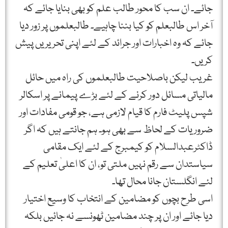
جائے۔ ان سب کا محور طالب علم کو بھی بنایا جائے کہ
آخر اس طالبعلم کو کیا بننا چاہیے۔ طالبعلموں پر زور دیا
جائے کہ وہ اخبارات اور جرائد کے لئے اپنی تحریریں پیش
کریں۔
غریب لیکن باصلاحیت طالبعلموں کی راہ میں حائل
مالیاتی مسائل دور کرنے کے لئے بڑے پیمانے پر اسکالر
شپس پلیٹ فارم کا قیام لازمی ہے، جو قومی مفادات اور
ضروریات کے لحاظ سے بھی ہو۔ ہم جانتے ہیں کہ اگر
ڈاکٹرعبدالسلام کو کیمبرج کے لئے ایک مقامی
سیاستدان سے رقم نہیں ملتی تو، ان کا اعلیٰ تعلیم کے
لئے انگلستان جانا محال تھا۔
اسی طرح بچوں کو مضامین کے انتخاب کا وسیع اختیار
دیا جائے اور ان پر چند مضامین ٹھونسے نہ جائیں بلکہ