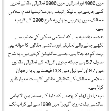
میں 4000 اور اسرائیل میں 9000 تحقیقی مقالے تحریر
کئے جارہے ہیں۔ لیکن تیونس اور ملائیشیا تمام اسلامی
ممالک میں بہتر ہیں جہاں یہ شرح 2000 کے قریب
ہے۔
عجیب بات یہ ہے کہ اسلامی ملکوں کی جانب سے
لکھے جانے والے تحقیقی اور سائنسی مقالوں کا حوالہ بھی
بہت کم دیا جاتا ہے۔ جسے سائٹیشن کہتے ہیں۔ یہ شرح
صرف 5.7 ہے جبکہ جنوبی افریقہ کے تحقیقی مقالوں
میں 9.7 اور اسرائیل میں 13.8 فیصد ہیں۔ یہ رحجان
اسلامی ممالک کے تحقیقی مقالوں کا پست معیار ظاہر
کرتا ہے۔
اب ذرا دل تھام کر پڑھئے کہ دنیا کے ممتاز بین الاقوامی
سائنسی ہفت روزہ ’’نیچر‘‘ میں 1900 سے لے کر اب تک