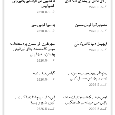
آزادی کا دن اور ہماری ذمہ داری
ناکامیوں کی طرف لے جانے والی
کامیابیاں
اگست 6, 2026
اگست 6, 2026
منٹو اور لارڈ قربان حسین
یہ میرا کراچی ہے
اگست 6, 2026
اگست 6, 2026
ڈیجیٹل دنیا کا تاریک رُخ
ججز تقرری کی سمری پر دستخط نہ
ہونے کا معاملہ، وفاق نے آئینی
اگست 6, 2026
پوزیشن سنبھال لی
اگست 5, 2026
راولپنڈی بورڈ: میراب حسن نے
گواہی دیتے دریا
دوسری پوزیشن حاصل کر لی
اگست 5, 2026
اگست 5, 2026
قومی خزانے کو نقصان؟ پارلیمنٹ
اس شاہراہ پر چلنا دنیا کے لیے
ہاؤس میں مبینہ بے ضابطگیاں
کیوں ضروری ہے؟
اگست 5, 2026
اگست 5, 2026