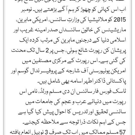
اب اس کہانی کو چھوڑ کر ہم آگے بڑھتے ہیں۔ نومبر
2015 کو ملائیشیا کی وزارتِ سائنس، امریکی ماہرین،
ماریشیئس کی خاتون سائنسداں صدر امینہ غریب اور
اسلامی دنیا کے درجنوں ماہرین کی مرتب کردہ ایک
پریشان کن رپورٹ شائع ہوئی، جس پر 2 سال تک محنت
کی گئی ہے۔ اس رپورٹ کے مرکزی مصنفین میں
امریکن یونیورسٹی آف شارجہ کے پروفیسر ندال گوسم اور
پاکستانی ڈاکٹر اطہر اسامہ بھی شامل ہیں۔
ٹاسک فورس فار سائنس ان دی مسلم ورلڈ، نامی اس
رپورٹ میں دنیائے عرب و عجم کی جامعات میں
سائنسی تحقیق اور تدریس کا احوال پیش کیا گیا ہے
جس کے اہم نکات ذرا توجہ سے ملاحظہ کیجئے۔
57 مسلم ممالک میں اب تک صرف 3 نوبیل انعام یافتہ