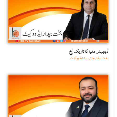
ڈیجیٹل دنیا کا تاریک رُخ
بخت بیدار جان سید ایڈووکیٹ