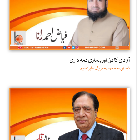
آزادی کا دن اور ہماری ذمہ داری
فیاض احمدرانا،معروف ماہرتعلیم