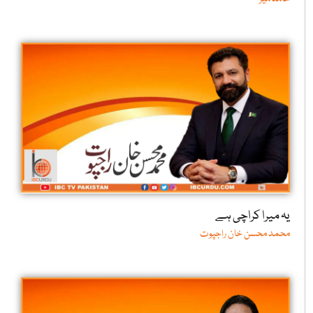
یہ میرا کراچی ہے
محمد محسن خان راجپوت