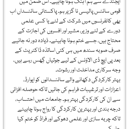
ایجنڈے سے ہم آہنگ ہونا چاہیے۔ اس ضمن میں
قومی سائنس پالیسی نا گزیر ہو۔ پاکستانی سائنسداں اب
بھی کانفرنسوں میں شرکت کے لئے یا کسی علمی
دورے کے لئے وزیر، مشیر اور افسروں کی اجازت کے
محتاج ہیں، جسے ختم ہونا چاہیئے۔ ذیادہ دور نہ جائیے
صرف صوبہ سندھ میں ہی کئی اساتذہ ڈاکٹریٹ کے
بعد پی ایچ ڈی الاؤنس کے لیے جوتیاں گِھس رہے ہیں،
وجہ سرکاری مداخلت اور رشوت۔
بہتر کارکردگی دکھانے والے سائنسدانوں کو ایوارڈ،
اعزازات اور ترغیبات فراہم کی جائیں تاکہ حوصلہ افزائی
سے ان کی کارکردگی بہتر ہو۔ جامعات میں احتساب،
درجہ بندی اور بہترین کارکردگی کا رواج ہونا چاہیئے
تاکہ چربہ سازی اور علمی دھوکے اور فراڈ کو ختم کیا
جاسکے۔