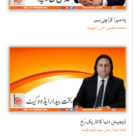
یہ میرا کراچی ہے
محمد محسن خان راجپوت
ڈیجیٹل دنیا کا تاریک رُخ
بخت بیدار جان سید ایڈووکیٹ