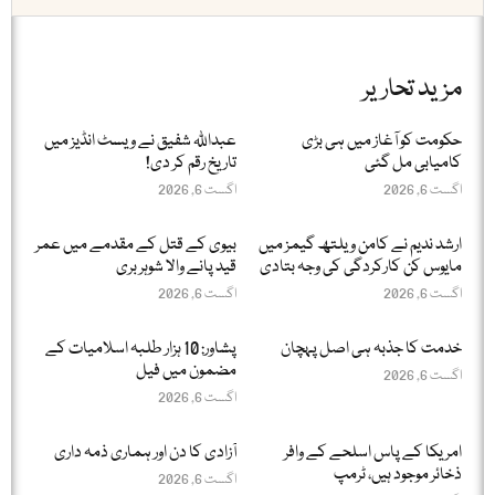
مزید تحاریر
حکومت کو آغاز میں ہی بڑی
عبداللّٰہ شفیق نے ویسٹ انڈیز میں
کامیابی مل گئی
تاریخ رقم کر دی!
اگست 6, 2026
اگست 6, 2026
ارشد ندیم نے کامن ویلتھ گیمز میں
بیوی کے قتل کے مقدمے میں عمر
مایوس کن کارکردگی کی وجہ بتادی
قید پانے والا شوہر بری
اگست 6, 2026
اگست 6, 2026
خدمت کا جذبہ ہی اصل پہچان
پشاور: 10 ہزار طلبہ اسلامیات کے
مضمون میں فیل
اگست 6, 2026
اگست 6, 2026
امریکا کے پاس اسلحے کے وافر
آزادی کا دن اور ہماری ذمہ داری
ذخائر موجود ہیں، ٹرمپ
اگست 6, 2026