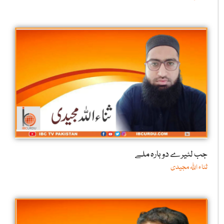
جب لٹیرے دوبارہ ملے
ثناء اللّٰہ مجیدی