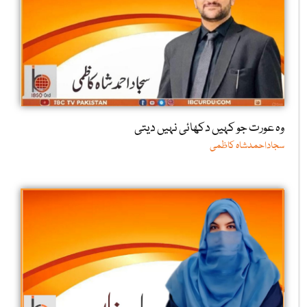
وہ عورت جو کہیں دکھائی نہیں دیتی
سجاداحمدشاہ کاظمی