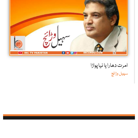
امرت دھارا یا نیا پواڑا
سہیل وڑائچ
آئی بی سی تمام سوشل میڈیا نیٹ ورکس پر