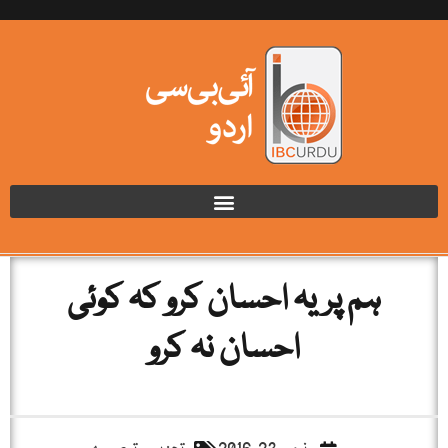
ہم پریہ احسان کرو کہ کوئی
احسان نہ کرو