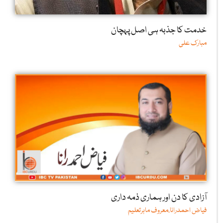
خدمت کا جذبہ ہی اصل پہچان
مبارک علی
آزادی کا دن اور ہماری ذمہ داری
فیاض احمدرانا،معروف ماہرتعلیم