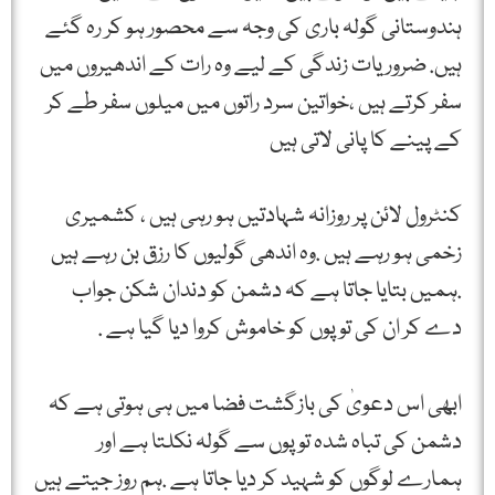
ہندوستانی گولہ باری کی وجہ سے محصور ہو کر رہ گئے
ہیں‌. ضروریات زندگی کے لیے وہ رات کے اندھیروں میں
سفر کرتے ہیں ،خواتین سرد راتوں میں میلوں سفر طے کر
کے پینے کا پانی لاتی ہیں
کنٹرول لائن پر روزانہ شہادتیں ہو رہی ہیں ، کشمیری
زخمی ہو رہے ہیں .وہ اندھی گولیوں کا رزق بن رہے ہیں
.ہمیں بتایا جاتا ہے کہ دشمن کو دندان شکن جواب
دے کر ان کی توپوں کو خاموش کروا دیا گیا ہے .
ابھی اس دعویٰ کی بازگشت فضا میں ہی ہوتی ہے کہ
دشمن کی تباہ شدہ توپوں سے گولہ نکلتا ہے اور
ہمارے لوگوں کو شہید کر دیا جاتا ہے .ہم روز جیتے ہیں