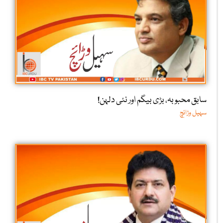
سابق محبوبہ، بڑی بیگم اور نئی دلہن!
سہیل وڑائچ