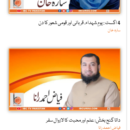
4 اگست : یومِ شہداء، قربانی اور قومی شعور کا دن
سارہ خان
داتا گنج بخشؒ: علم اور محبت کا لازوال سفر
فیاض احمد رانا