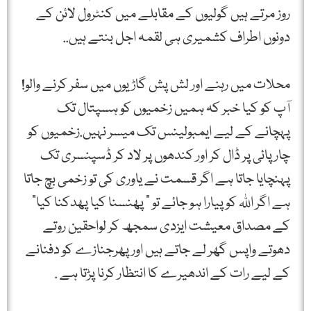
روز مرتے ہیں گولیوں کے مقابلے میں کنٹرول لائن کے
دونوں اطراف کشمیری ہی لقمہ اجل بنتے ہیں..
محلات میں رہنے اور لش پش گاڑیوں میں سفر کرنے والو!
آپ کو کیا خبر کہ ہمیں زخمیوں کو ہسپتال تک
پہچانے کے لیے ایمبولینس تک میسر نہیں.زخمیوں کو
چارپائی پر ڈال کر اور کندھوں پر لاد کر ڈسپنسری تک
پہنچایا جاتا ہے اگر قسمت نے یاوری کی تو زخمی بچ جاتا
ہے اگر اللہ کو پیارا ہو جائے تو ” پھنسنا کیا پھدکنا کیا”
کے مصداق معیشت ایزدی سمجھ کر لواحقین روتے
دھوتے واپس گھر لے جاتے ہیں اور پھرجنازے کو دفنانے
کے لیے رات کے اندھیرے کا انتظار کرنا پڑتا ہے .