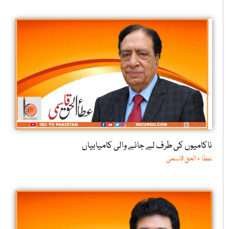
ناکامیوں کی طرف لے جانے والی کامیابیاں
عطا ء الحق قاسمی