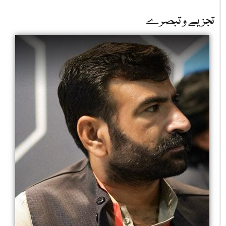
تجزیے و تبصرے