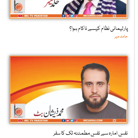
پارلیمانی نظام کیسے ناکام ہوا؟
حامد میر
نفسِ امارہ سے نفسِ مطمئنہ تک کا سفر