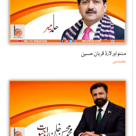
منٹو اور لارڈ قربان حسین
حامد میر