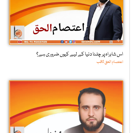
اس شاہراہ پر چلنا دنیا کے لیے کیوں ضروری ہے؟
اعتصام الحق ثاقب