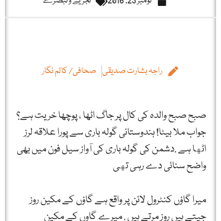
نومبر 23, 2016
تجزیے و تبصرے
راجہ بشارت صدیقی
صحافی/ کالم نگار
صبح صبح والدہ کی کال پر جاگ اٹھا ، پوچھا خریت ہے؟
جواب ملا بیٹا! ہندوستانی گولہ باری سے پورا علاقہ لرز
اٹها ہے .دشمن کی گولہ باری کی آواز سیل فون میں بھی
واضح سنائی دے رہی تهی
میرا گاؤں کنٹرول لائن پر واقع ہے گاؤں کے مکین روز
جیتے ہیں روز مرتے ہیں . میرے گاوں کے مکین