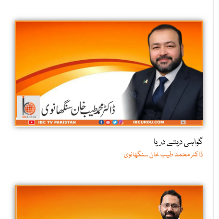
گواہی دیتے دریا
ڈاکٹر محمد طیب خان سنگھانوی