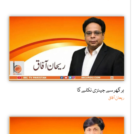
ہر گھر سے جینزی نکلے گا
ریحان آفاق