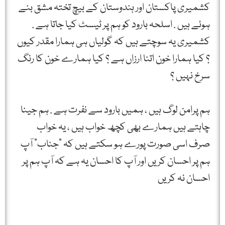
کشمیری پاکستان اور ہندوستان کے بیچ تختہ مشق بنے
ہوئے ہیں‌ . اسلحہ بارود کو ہم پر ٹیسٹ کیا جاتا ہے .
کشمیری یہ سوچتے ہیں کہ گولیاں ہی ہمارا مقدر کیوں
؟ کیا ہمارا خون اتنا ارزاں ہے ؟ کیا ہمارے خون کا رنگ
سرخ نہیں ؟
ہم پرامن لوگ ہیں ، ہمیں بارود سے نفرت ہے . ہم جینا
چاہتے ہیں ہمارے بھی کچھ خواب ہیں ، یہ خواب
صرف اسی صورت پورے ہو سکتے ہیں کہ ”جناب” آپ
ہم پر احسان کریں اور آپ کا احسان یہ ہے کہ آپ ہم پر
احسان نہ کریں