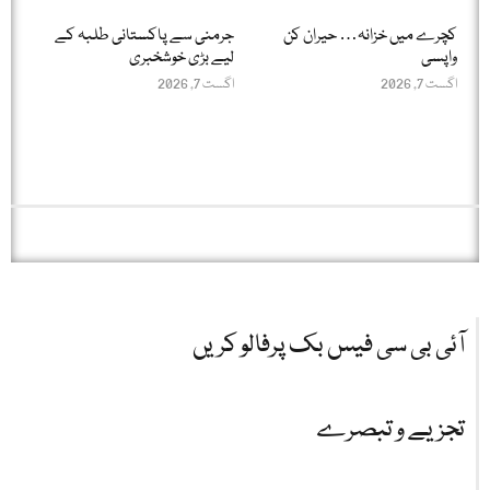
کچرے میں خزانہ… حیران کن
جرمنی سے پاکستانی طلبہ کے
واپسی
لیے بڑی خوشخبری
اگست 7, 2026
اگست 7, 2026
آئی بی سی فیس بک پرفالو کریں
تجزیے و تبصرے