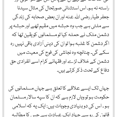
راستہ نہ ہو۔ اس استثنائی صورتحال کی مثال سیدنا
جعفر طیار رضی اللہ عنہ اور ان بعض صحابہ کی زندگی
سے ملتی ہے جب وہ حبشہ میں مقیم تھے اور حبشہ پر
دشمن ملک نے حملہ کیا تو مسلمانوں کو یقین تھا کہ
اگر دشمن کا غلبہ ہوا تو ان کی دینی آزادی باقی نہیں رہ
سکے گی۔ چنانچہ وہ نجاشی کی فوج کی معیت میں
دشمن کے خلاف لڑے اور فقہائے کرام اسے انفرادی حق
دفاع کے تحت ذکر کرتے ہیں۔
جہاں تک ایسے علاقے کا تعلق ہے جہاں مسلمانوں کی
حکومت ہو تو وہاں لازم ہے کہ ان کا سپہ سالار مسلمان
ہو ۔ اس کی دو بنیادی وجوہات ہیں: ایک یہ کہ اسلامی
قانون کی رو سے جہاد ایک عبادت ہے جس کا مطالبہ