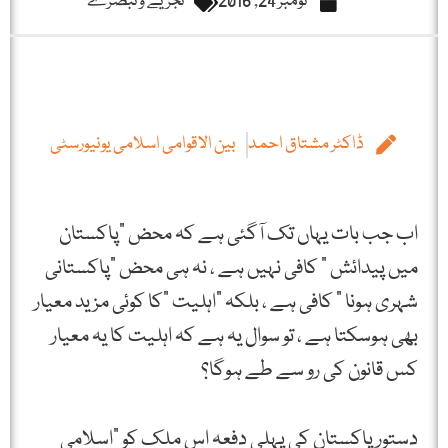
نومبر 24, 2016
تجزیے و تبصرے
ڈاکٹر مشتاق احمد
بین الاقوامی اسلامی یونیورسٹی
اب جب بات یہاں تک آگئی ہے کہ محض "پاکستان
میں پیدائش ” کافی نہیں ہے ، نہ ہی محض "پاکستانی
شہری ہونا ” کافی ہے ، بلکہ "اہلیت "کا کوئی مزید معیار
بھی ہوسکتا ہے ، تو سوال یہ ہے کہ اہلیت کا یہ معیار
کس قانون کی رو سے طے ہوگا؟
دستورِ پاکستان کی پہلی دفعہ اس ملک کو "اسلامی