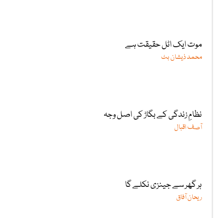
موت ایک اٹل حقیقت ہے
محمد ذیشان بٹ
نظامِ زندگی کے بگاڑ کی اصل وجہ
آصف اقبال
ہر گھر سے جینزی نکلے گا
ریحان آفاق