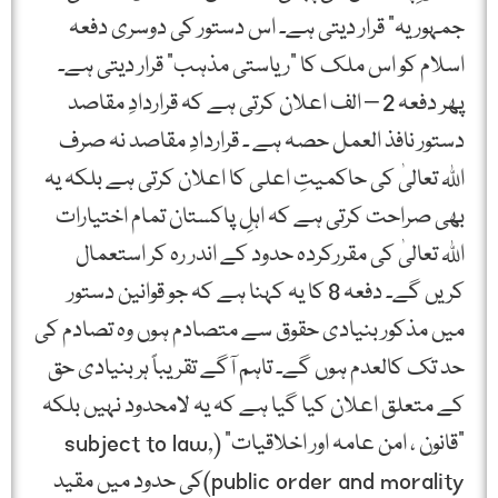
جمہوریہ” قرار دیتی ہے۔ اس دستور کی دوسری دفعہ
اسلام کو اس ملک کا "ریاستی مذہب” قرار دیتی ہے۔
پھر دفعہ 2 – الف اعلان کرتی ہے کہ قراردادِ مقاصد
دستور نافذ العمل حصہ ہے ۔ قراردادِ مقاصد نہ صرف
اللہ تعالیٰ کی حاکمیتِ اعلی کا اعلان کرتی ہے بلکہ یہ
بھی صراحت کرتی ہے کہ اہلِ پاکستان تمام اختیارات
اللہ تعالیٰ کی مقررکردہ حدود کے اندر رہ کر استعمال
کریں گے۔ دفعہ 8 کا یہ کہنا ہے کہ جو قوانین دستور
میں مذکور بنیادی حقوق سے متصادم ہوں وہ تصادم کی
حد تک کالعدم ہوں گے۔ تاہم آگے تقریباً ہر بنیادی حق
کے متعلق اعلان کیا گیا ہے کہ یہ لامحدود نہیں بلکہ
"قانون ، امن عامہ اور اخلاقیات” (subject to law,
public order and morality)کی حدود میں مقید