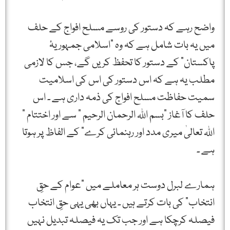
واضح رہے کہ دستور کی روسے مسلح افواج کے حلف
میں یہ بات شامل ہے کہ وہ "اسلامی جمہوریۂ
پاکستان” کے دستور کا تحفظ کریں گے، جس کا لازمی
مطلب یہ ہے کہ اس دستور کی اس کی اسلامیت
سمیت حفاظت مسلح افواج کی ذمہ داری ہے ۔ اس
حلف کا آغاز "بسم اللہ الرحمان الرحیم ” سے اور اختتام ”
اللہ تعالیٰ میری مدد اور رہنمائی کرے” کے الفاظ پر ہوتا
ہے ۔
ہمارے لبرل دوست ہر معاملے میں "عوام کے حقِ
انتخاب” کی بات کرتے ہیں ۔ یہاں بھی یہی حقِ انتخاب
فیصلہ کرچکا ہے اور جب تک یہ فیصلہ تبدیل نہیں