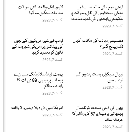
ڈیجی میپ کی جانب سے غیر
لاہور: ایک واقعہ، کئی سوالات
ملکی صحافیوں کی نقل و حرکت پر
معاملہ سنگین ہو گیا
حکومتی پابندیوں کی شدید مذمت
اگست 7, 2026
اگست 7, 2026
مصنوعی ذہانت کی طاقت، کہاں
ٹرمپ نے غیر امریکیوں کے بچوں
تک پہنچ گئی؟
کی پیدائش پر امریکی شہریت کے
قانون کو محدود کردیا
اگست 7, 2026
اگست 7, 2026
نیپال سیکولر ریاست ہندوتوا کے
بھارت: لینڈسلائیڈنگ سے بڑے
نرغے میں
پیمانے پر تباہی، 80 دیہات کا
رابطہ منطقع
اگست 7, 2026
اگست 7, 2026
بچوں کی ذہنی صحت کو نقصان
امریکا میں دل دہلا دینے والا واقعہ
پہنچانے پر میٹا پر 57 کروڑ ڈالرز کا
اگست 7, 2026
جرمانہ عائد
اگست 7, 2026