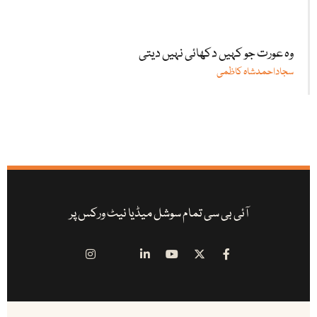
وہ عورت جو کہیں دکھائی نہیں دیتی
سجاداحمدشاہ کاظمی
آئی بی سی تمام سوشل میڈیا نیٹ ورکس پر