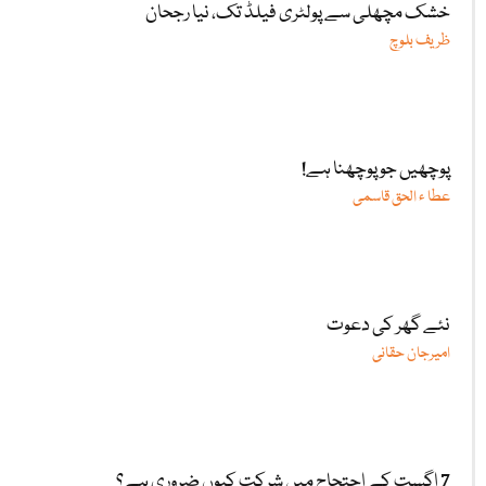
خشک مچھلی سے پولٹری فیلڈ تک، نیا رجحان
ظریف بلوچ
پوچھیں جو پوچھنا ہے!
عطا ء الحق قاسمی
نئے گھر کی دعوت
امیرجان حقانی
7 اگست کے احتجاج میں شرکت کیوں ضروری ہے؟