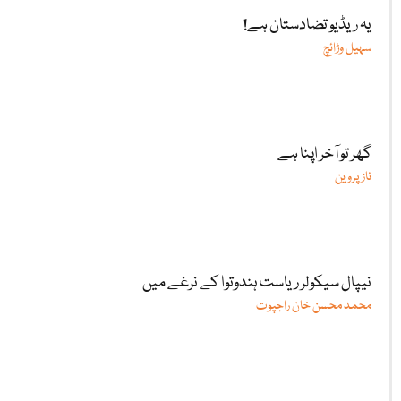
یہ ریڈیو تضادستان ہے!
سہیل وڑائچ
گھر تو آخر اپنا ہے
ناز پروین
نیپال سیکولر ریاست ہندوتوا کے نرغے میں
محمد محسن خان راجپوت