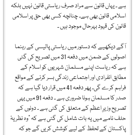
ہے ۔ یہاں قانون سے مراد صرف ریاستی قانون نہیں بلکہ
اسلامی قانون بھی ہے۔ چنانچہ کسی بھی حق پر اسلامی
قانون کی قیود بہرحال موجود ہیں ۔
آگے دیکھیے کہ دستور میں ریاستی پالیسی کے رہنما
اصولوں کے ضمن میں دفعہ 31 میں تصریح کی گئی
ہے کہ ریاست اپنے مسلمان شہریوں کو اسلام کے
مطابق انفرادی اور اجتماعی زندگی بسر کرنے کے مواقع
فراہم کرے گی۔ پھر دفعہ 41 میں قرار دیا گیا ہے کہ
صدر کا مسلمان ہونا ضروری ہے ۔ دفعہ 91 میں یہی
تصریح وزیرِ اعظم کے متعلق کی گئی ہے ۔ دونوں کے
حلف نامے میں یہ بات شامل کی گئی ہے کہ "وہ نظریۂ
پاکستان کے تحفظ کے لیے کوشش کریں گے جو کہ