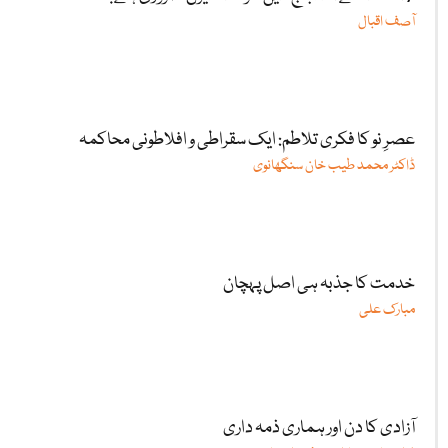
آصف اقبال
عصرِ نو کا فکری تلاطم: ایک سقراطی و افلاطونی محاکمہ
ڈاکٹر محمد طیب خان سنگھانوی
خدمت کا جذبہ ہی اصل پہچان
مبارک علی
آزادی کا دن اور ہماری ذمہ داری