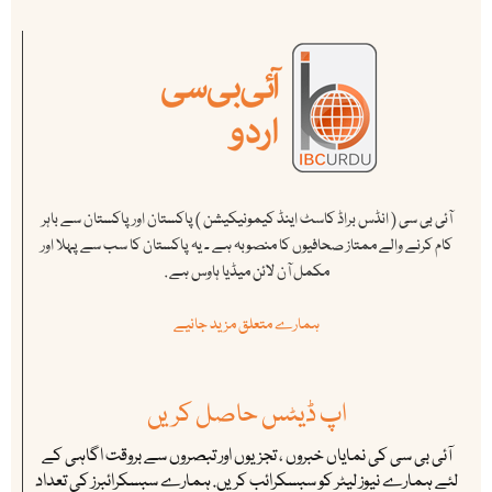
آئی بی سی ( انڈس براڈ کاسٹ اینڈ کیمونیکیشن ) پاکستان اور پاکستان سے باہر
کام کرنے والے ممتاز صحافیوں کا منصوبہ ہے ۔ یہ پاکستان کا سب سے پہلا اور
مکمل آن لائن میڈیا ہاوس ہے .
ہمارے متعلق مزید جانیے
اپ ڈیٹس حاصل کریں
آئی بی سی کی نمایاں خبروں ، تجزیوں اور تبصروں سے بروقت اگاہی کے
لئے ہمارے نیوز لیٹر کو سبسکرائب کریں. ہمارے سبسکرائبرز کی تعداد