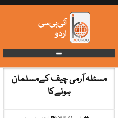
مسئلہ آرمی چیف کےمسلمان
ہونےکا