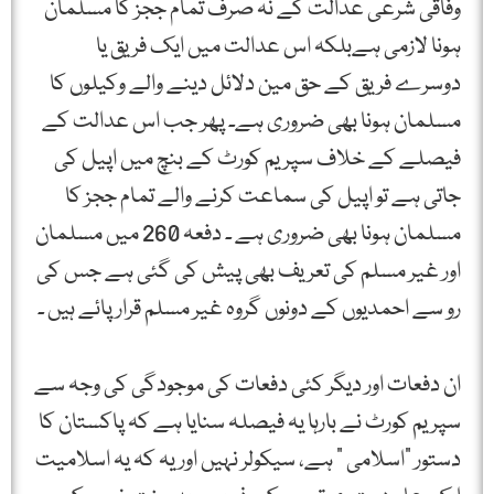
وفاقی شرعی عدالت کے نہ صرف تمام ججز کا مسلمان
ہونا لازمی ہےبلکہ اس عدالت میں ایک فریق یا
دوسرے فریق کے حق مین دلائل دینے والے وکیلوں کا
مسلمان ہونا بھی ضروری ہے۔ پھر جب اس عدالت کے
فیصلے کے خلاف سپریم کورٹ کے بنچ میں اپیل کی
جاتی ہے تو اپیل کی سماعت کرنے والے تمام ججز کا
مسلمان ہونا بھی ضروری ہے ۔ دفعہ 260 میں مسلمان
اور غیر مسلم کی تعریف بھی پیش کی گئی ہے جس کی
رو سے احمدیوں کے دونوں گروہ غیر مسلم قرار پائے ہیں ۔
ان دفعات اور دیگر کئی دفعات کی موجودگی کی وجہ سے
سپریم کورٹ نے بارہا یہ فیصلہ سنایا ہے کہ پاکستان کا
دستور "اسلامی ” ہے، سیکولر نہیں اور یہ کہ یہ اسلامیت