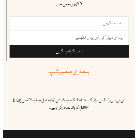
لاکھوں میں ہے
سبسکرائب کریں
ہماری ممبرشپ
آئی بی سی ( انڈس براڈ کاسٹ اینڈ کیمونیکیشن ) ڈیجٹیل میڈیاالائنس (DIGI
MAP) کا باقاعدہ رکن ہے ۔