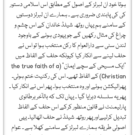
ہوتا خود ان لبرلز کے اصول کے مطابق اس اسلامی دستور
کی کی پابندی ضروری ہے ۔ ہمارے ان لبرلز دوستوں
کے سامنے ہم یہاں روتھ شیلڈ خاندان کے اس چشم و
چراغ کی مثال رکھیں گے جو یہودی ہونے کے باوجود
لندن سٹی سے دارالعوام کا رکن منتخب ہوا تو اس نے
حلف لینے سے انکار کیا کیونکہ حلف کے الفاظ میں
"ایک مسیحی کے سچے ایمان” (the true faith of a
Christian) کے الفاظ تھے۔ اس کی رکنیت ختم ہوئی۔
پھرالیکشن ہوئے اور وہ منتخب ہوا۔ پھر اس نے انکار کیا ۔
پھر یہ سلسلہ دہرایا گیا ۔ یہاں تک کہ بالآخر برطانوی
پارلیمنٹ نے قانون منظور کرکے اس حلف کے الفاظ
تبدیل کرلیےاور پھر روتھ شیلڈ نے حلف اٹھالیا۔ یہی
اصولی طریقہ ہمارے لبرلز کے سامنے کھلا ہے ۔ عوام