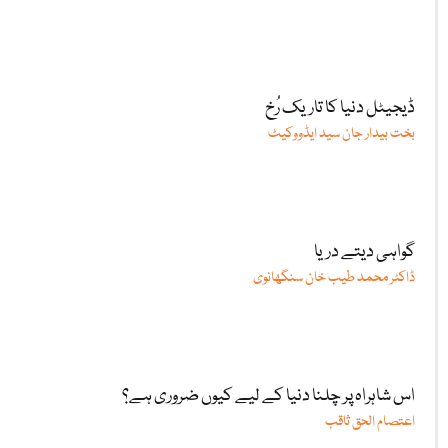
ڈیجیٹل دنیا کا تاریک رُخ
بخت بیدار جان سید ایڈووکیٹ
گواہی دیتے دریا
ڈاکٹر محمد طیب خان سنگھانوی
اس شاہراہ پر چلنا دنیا کے لیے کیوں ضروری ہے؟
اعتصام الحق ثاقب