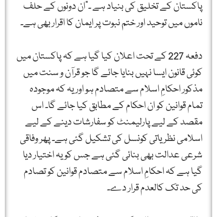
پاکستان کے تخلیق کی بنیاد ہے ۔”ان دونوں کے حلف
ناموں میں توحید اور ختم نبوت پر ایمان کا اقرار بھی ہے۔
دفعہ 227 کے تحت اعلان کیا گیا ہے کہ پاکستان میں
کوئی قانون ایسا نہیں بنایا جائے گا جو قرآن و سنت میں
مذکور احکامِ اسلام سے متصادم ہو اور یہ کہ موجودہ
تمام قوانین کو ان احکام کے مطابق کیا جائے گا۔ اس
مقصد کے لیے پارلیمنٹ کو سفارشات دینے کے لیے
اسلامی نظریاتی کونسل کی تشکیل گئی ہے۔ پھر وفاقی
شرعی عدالت بھی بنائی گئی ہے جس کو یہ اختیار دیا
گیا ہے کہ احکامِ اسلام سے متصادم قوانین کو تصادم
کی حد تک کالعدم قرار دے۔