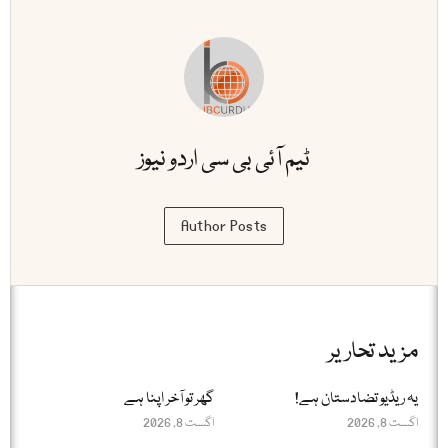
ٹیم آئی بی سی اردو نیوز
Author Posts
مزید تحاریر
یہ ریڈیو تضادستان ہے!
گھر تو آخر اپنا ہے
اگست 8, 2026
اگست 8, 2026