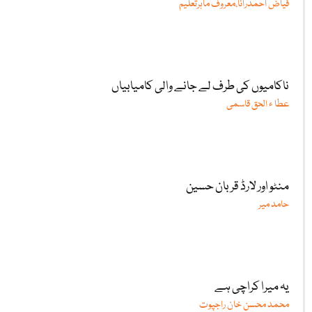
فیاض احمدرانا،معروف ماہرتعلیم
ناکامیوں کی طرف لے جانے والی کامیابیاں
عطا ء الحق قاسمی
منٹو اور لارڈ قربان حسین
حامد میر
یہ میرا کراچی ہے
محمد محسن خان راجپوت