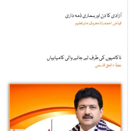
آزادی کا دن اور ہماری ذمہ داری
فیاض احمدرانا،معروف ماہرتعلیم
ناکامیوں کی طرف لے جانے والی کامیابیاں
عطا ء الحق قاسمی