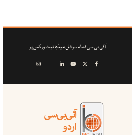
آئی بی سی تمام سوشل میڈیا نیٹ ورکس پر