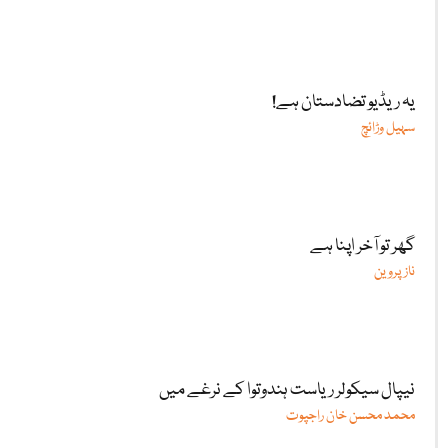
یہ ریڈیو تضادستان ہے!
سہیل وڑائچ
گھر تو آخر اپنا ہے
ناز پروین
نیپال سیکولر ریاست ہندوتوا کے نرغے میں
محمد محسن خان راجپوت