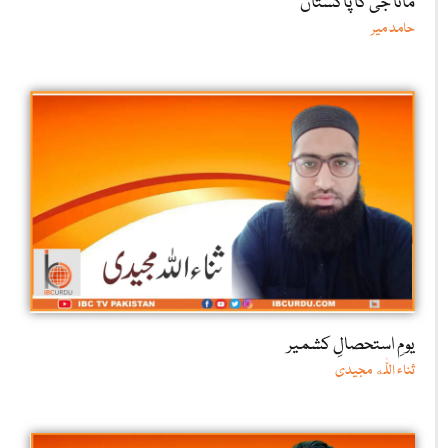
ماتا جی کا پاکستان
حامد میر
یومِ استحصالِ کشمیر
ثناء اللّٰه مجیدی