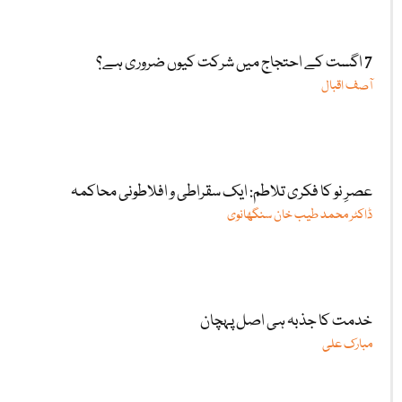
7 اگست کے احتجاج میں شرکت کیوں ضروری ہے؟
آصف اقبال
عصرِ نو کا فکری تلاطم: ایک سقراطی و افلاطونی محاکمہ
ڈاکٹر محمد طیب خان سنگھانوی
خدمت کا جذبہ ہی اصل پہچان
مبارک علی