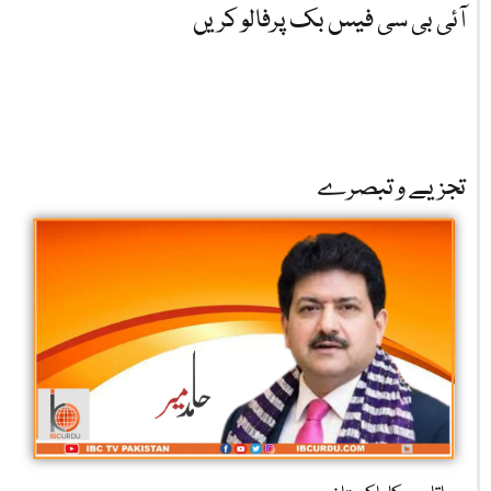
آئی بی سی فیس بک پرفالو کریں
تجزیے و تبصرے