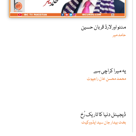
منٹو اور لارڈ قربان حسین
حامد میر
یہ میرا کراچی ہے
محمد محسن خان راجپوت
ڈیجیٹل دنیا کا تاریک رُخ
بخت بیدار جان سید ایڈووکیٹ