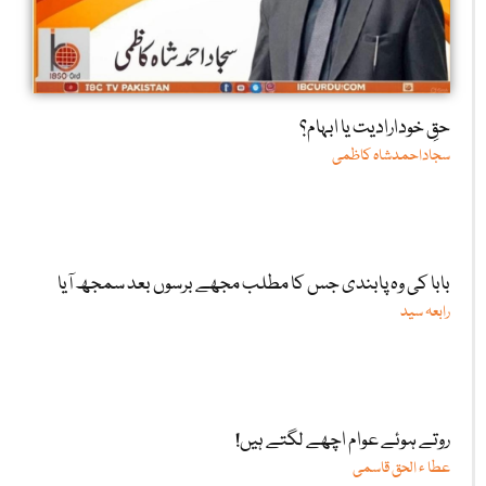
حقِ خودارادیت یا ابہام؟
سجاداحمدشاہ کاظمی
بابا کی وہ پابندی جس کا مطلب مجھے برسوں بعد سمجھ آیا
رابعہ سید
روتے ہوئے عوام اچھے لگتے ہیں!
عطا ء الحق قاسمی