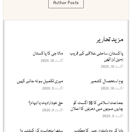
Author Posts
مزید تحاریر
پاکستان: ساحلی علاقے کے قریب
ماتا جی کا پاکستان
زمین لرز اٹھی
اگست 10, 2026
اگست 10, 2026
یومِ استحصالِ کشمیر
میری تکمیل ہو نہ جائے کہیں
اگست 10, 2026
اگست 9, 2026
جماعت اسلامی کا 16 اگست کو
حقِ خودارادیت یا ابہام؟
چاروں صوبوں میں دھرنوں کا اعلان
اگست 9, 2026
اگست 9, 2026
بابا کی وہ پابندی جس کا مطلب
ستھرا پنجاب ورکرز کیلئے بڑا