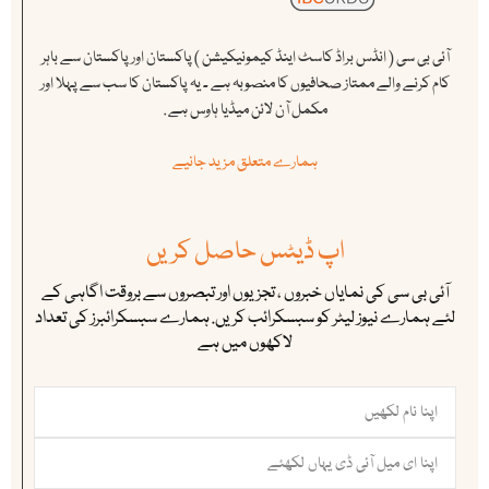
آئی بی سی ( انڈس براڈ کاسٹ اینڈ کیمونیکیشن ) پاکستان اور پاکستان سے باہر
کام کرنے والے ممتاز صحافیوں کا منصوبہ ہے ۔ یہ پاکستان کا سب سے پہلا اور
مکمل آن لائن میڈیا ہاوس ہے .
ہمارے متعلق مزید جانیے
اپ ڈیٹس حاصل کریں
آئی بی سی کی نمایاں خبروں ، تجزیوں اور تبصروں سے بروقت اگاہی کے
لئے ہمارے نیوز لیٹر کو سبسکرائب کریں. ہمارے سبسکرائبرز کی تعداد
لاکھوں میں ہے