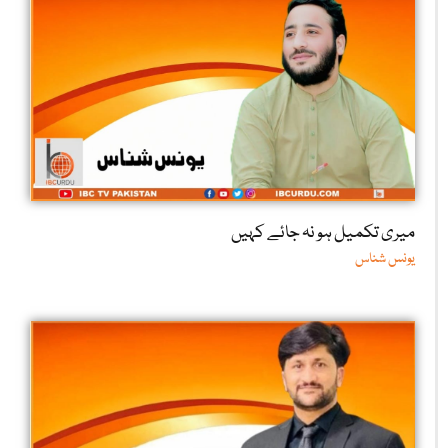
میری تکمیل ہو نہ جائے کہیں
یونس شناس