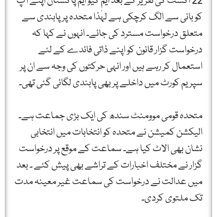
22 اگست کی تقریر کے بعد ایم کیو ایم پاکستان اپنے آپ
کو بانی سے الگ کرچکی ہے لہٰذا متحدہ پر پابندی سے
متعلق درخواست مسترد کی جائے۔ انہوں نے کہا کہ
درخواست گزار قانون کو اپنے ذاتی فائدے کے لئے
استعمال کر رہے ہیں اور انہی حرکتوں کی وجہ سے ان پر
سپریم کورٹ میں داخلے پر بھی پابندی لگائی گئی تھی۔
متحدہ قومی موومنٹ سندھ کی ایک بڑی جماعت ہے۔
الیکشن کمیشن نے متحدہ کو انتخابات میں انتخابی
نشان بھی الاٹ کیا ہے۔ سماعت کے موقع پر درخواست
گزار نے مختلف اخبارات کے تراشے بھی پیش کئے ۔ بعد
میں عدالت نے درخواست کی سماعت غیر معینہ مدت
تک ملتوی کردی۔