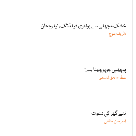
خشک مچھلی سے پولٹری فیلڈ تک، نیا رجحان
ظریف بلوچ
پوچھیں جو پوچھنا ہے!
عطا ء الحق قاسمی
نئے گھر کی دعوت
امیرجان حقانی