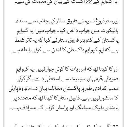
ایم کیوایم کے 22 اگست کے بیان کی مذمت کی ہے۔
بیرسٹر فروغ نسیم نے فاروق ستار کی جانب سے سندھ
ہائیکورٹ میں جواب داخل کیا ۔ جواب میں ایم کیوایم
پاکستان کے کنوینر فاروق ستار نے کہا کہ یہ تاثر غلط
ہے کہ ایم کیو ایم پاکستان کا لندن سے کوئی رابطہ ہے۔
ان کا کہنا تھاکہ اس بات کا کوئی جواز نہیں ایم کیو ایم
صوبائی،قومی اور سینیٹ سے استعفیٰ دے۔اگر کوئی
ممبر انفرادی طور پر پاکستان مخالف بیان دے تو وہ پارٹی
کا منشور نہیں ہے۔ فاروق ستار کا کہنا تھاکہ متحدہ پر
پابندی بلیک میلنگ اور ہراساں کرنے کے مترادف ہے۔