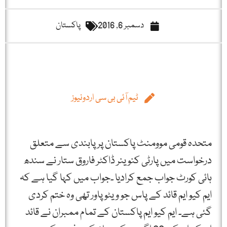
دسمبر 6, 2016
پاکستان
ٹیم آئی بی سی اردونیوز
متحدہ قومی موومنٹ پاکستان پر پابندی سے متعلق
درخواست میں پارٹی کنوینر ڈاکٹر فاروق ستار نے سندھ
ہائی کورٹ جواب جمع کرادیا ۔جواب میں کہا گیا ہے کہ
ایم کیو ایم قائد کے پاس جو ویٹو پاور تھی وہ ختم کردی
گئی ہے۔ ایم کیو ایم پاکستان کے تمام ممبران نے قائد